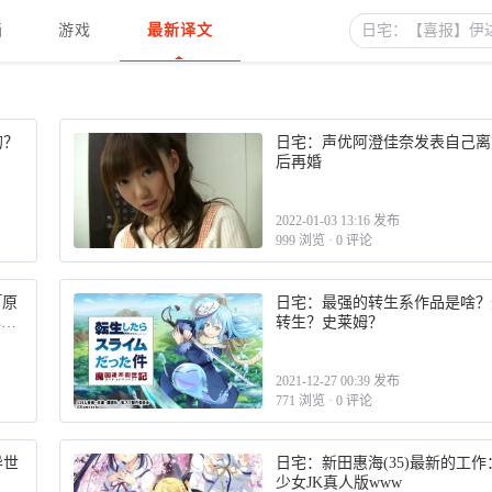
画
游戏
最新译文
的？
日宅：声优阿澄佳奈发表自己离
后再婚
2022-01-03 13:16 发布
999 浏览
·
0 评论
「原
日宅：最强的转生系作品是啥？
已经
转生？史莱姆？
2021-12-27 00:39 发布
771 浏览
·
0 评论
异世
日宅：新田惠海(35)最新的工作
少女JK真人版www