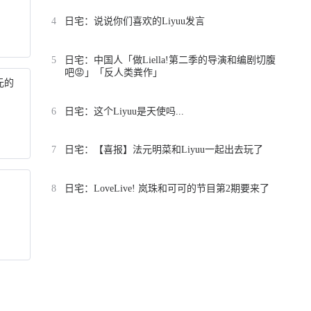
4
日宅：说说你们喜欢的Liyuu发言
5
日宅：中国人「做Liella!第二季的导演和编剧切腹
吧😡」「反人类粪作」
元的
6
日宅：这个Liyuu是天使吗...
7
日宅：【喜报】法元明菜和Liyuu一起出去玩了
8
日宅：LoveLive! 岚珠和可可的节目第2期要来了