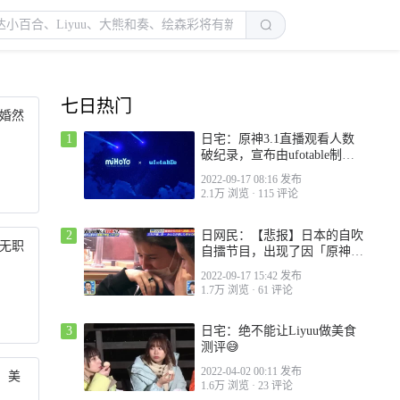
七日热门
婚然
1
日宅：原神3.1直播观看人数
破纪录，宣布由ufotable制作
动画，霸权来了
2022-09-17 08:16 发布
2.1万 浏览
·
115 评论
2
日网民：【悲报】日本的自吹
无职
自擂节目，出现了因「原神」
而落泪的乌克兰少女
2022-09-17 15:42 发布
1.7万 浏览
·
61 评论
3
日宅：绝不能让Liyuu做美食
测评😅
2022-04-02 00:11 发布
：美
1.6万 浏览
·
23 评论