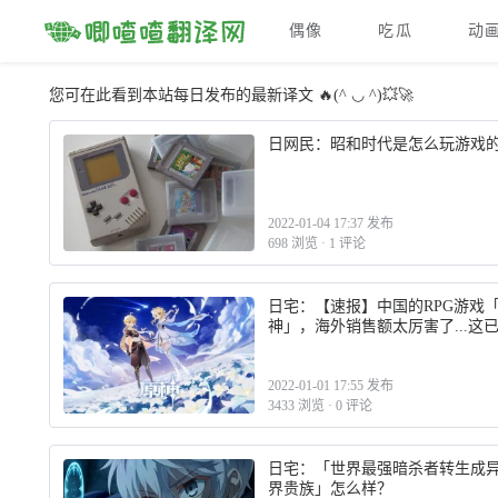
偶像
吃瓜
动
您可在此看到本站每日发布的最新译文 🔥(^ ◡ ^)💥🚀
日网民：昭和时代是怎么玩游戏
2022-01-04 17:37 发布
698 浏览
·
1 评论
日宅：【速报】中国的RPG游戏
神」，海外销售额太厉害了...这
是真正的Cool Japan了吧
2022-01-01 17:55 发布
3433 浏览
·
0 评论
日宅：「世界最强暗杀者转生成
界贵族」怎么样？