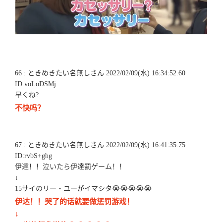
66 : ときめきたい名無しさん 2022/02/09(水) 16:34:52.60
ID:voLoDSMj
早くね?
不快吗？
67 : ときめきたい名無しさん 2022/02/09(水) 16:41:35.75
ID:rvbS+ghg
伊達！！泣いたら伊達罰ゲーム！！
↓
15サイのリー・ユーがイマシタ😭😭😭😭😭
伊达！！哭了的话就要做惩罚游戏！
↓