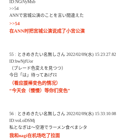
ID:NGtVyMxb
>>54
ANNで宮城公演のことを言い間違えた
>>54
在ANN时把宫城公演说成了小宫公演
55 : ときめきたい名無しさん 2022/02/09(水) 15:23:27.82
ID:bwNjfUor
（ブレード色変えを見つつ）
今日「は」待ってあげﾏｽ
（看应援棒变色的情况）
“今天会（慢慢）等你们变色”
56 : ときめきたい名無しさん 2022/02/09(水) 15:33:10.08
ID:voLoDSMj
私となぎは～空港でラーメン食べまシタ
我和nagi在机场吃了拉面