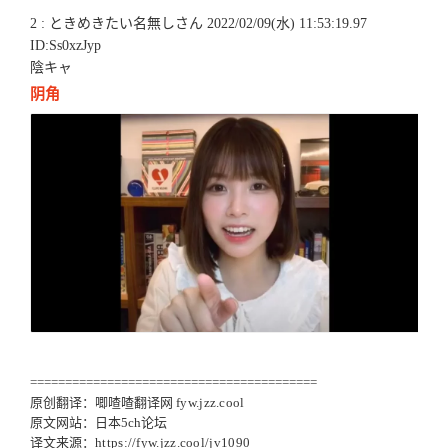
2 : ときめきたい名無しさん 2022/02/09(水) 11:53:19.97
ID:Ss0xzJyp
陰キャ
阴角
=========================================
原创翻译：唧喳喳翻译网
fyw.jzz.cool
原文网站：日本5ch论坛
译文来源：
https://fyw.jzz.cool/jv1090