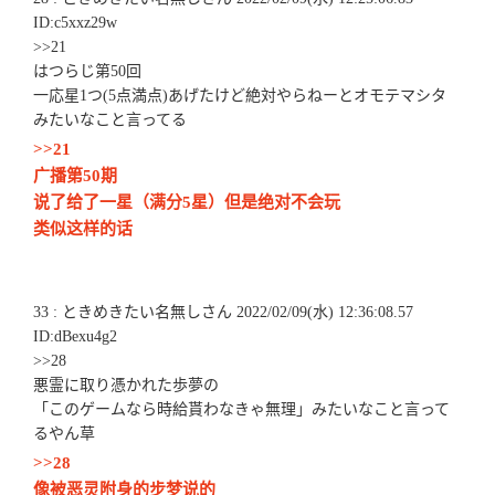
ID:c5xxz29w
>>21
はつらじ第50回
一応星1つ(5点満点)あげたけど絶対やらねーとオモテマシタ
みたいなこと言ってる
>>21
广播第50期
说了给了一星（满分5星）但是绝对不会玩
类似这样的话
33 : ときめきたい名無しさん 2022/02/09(水) 12:36:08.57
ID:dBexu4g2
>>28
悪霊に取り憑かれた歩夢の
「このゲームなら時給貰わなきゃ無理」みたいなこと言って
るやん草
>>28
像被恶灵附身的步梦说的