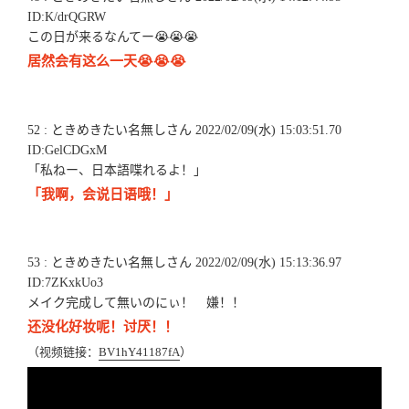
ID:K/drQGRW
この日が来るなんてー😭😭😭
居然会有这么一天😭😭😭
52 : ときめきたい名無しさん 2022/02/09(水) 15:03:51.70
ID:GelCDGxM
「私ねー、日本語喋れるよ！」
「我啊，会说日语哦！」
53 : ときめきたい名無しさん 2022/02/09(水) 15:13:36.97
ID:7ZKxkUo3
メイク完成して無いのにぃ！ 嫌！！
还没化好妆呢！讨厌！！
（视频链接：
BV1hY41187fA
）