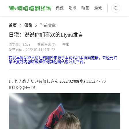
偶像
吃瓜
动画
游戏
最新译文
首页
偶像
当前文章
日宅：说说你们喜欢的Liyuu发言
浏览量：1.5万
查看评论
(7)
举报
发布时间：2022-02-14 17:51:22
转发本网站译文请注明翻译来源于本网站和本页面链接，未经允许
禁止复制内容转载至任何其他网站或公共平台。
1 : ときめきたい名無しさん 2022/02/09(水) 11:52:47.76
ID:IKQQHwTB