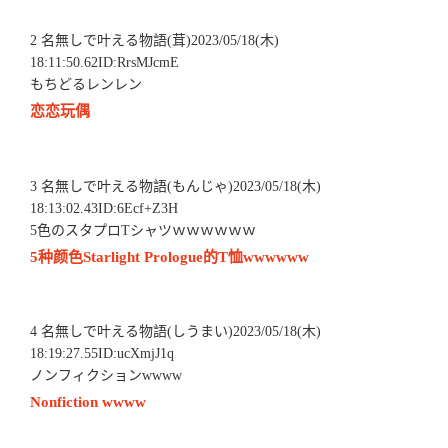
2 名無しで叶える物語(茸)2023/05/18(木)
18:11:50.62ID:RrsMJcmE
もちどるレンレン
恋恋玩偶
3 名無しで叶える物語(もんじゃ)2023/05/18(木)
18:13:02.43ID:6Ecf+Z3H
5色のスタプロTシャツｗｗｗｗｗｗ
5种颜色Starlight Prologue的T恤wwwwww
4 名無しで叶える物語(しうまい)2023/05/18(木)
18:19:27.55ID:ucXmjJ1q
ノンフィクションwwww
Nonfiction wwww