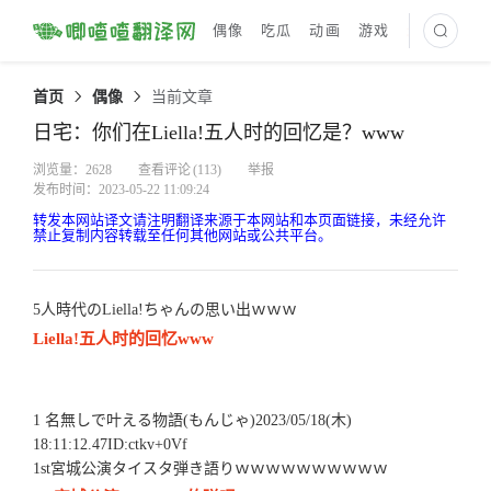
偶像
吃瓜
动画
游戏
最新译文
首页
偶像
当前文章
日宅：你们在Liella!五人时的回忆是？www
浏览量：2628
查看评论
(113)
举报
发布时间：2023-05-22 11:09:24
转发本网站译文请注明翻译来源于本网站和本页面链接，未经允许
禁止复制内容转载至任何其他网站或公共平台。
5人時代のLiella!ちゃんの思い出ｗｗｗ
Liella!五人时的回忆www
1 名無しで叶える物語(もんじゃ)2023/05/18(木)
18:11:12.47ID:ctkv+0Vf
1st宮城公演タイスタ弾き語りｗｗｗｗｗｗｗｗｗｗ