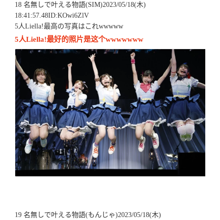
18 名無しで叶える物語(SIM)2023/05/18(木)
18:41:57.48ID:KOwi6ZlV
5人Liella!最高の写真はこれwwwww
5人Liella!最好的照片是这个wwwwwww
19 名無しで叶える物語(もんじゃ)2023/05/18(木)