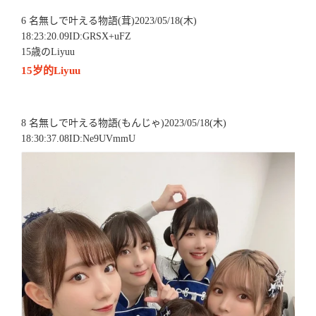
6 名無しで叶える物語(茸)2023/05/18(木)
18:23:20.09ID:GRSX+uFZ
15歳のLiyuu
15岁的Liyuu
8 名無しで叶える物語(もんじゃ)2023/05/18(木)
18:30:37.08ID:Ne9UVmmU