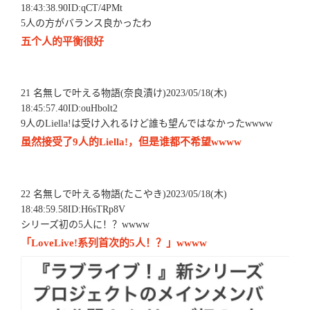
18:43:38.90ID:qCT/4PMt
5人の方がバランス良かったわ
五个人的平衡很好
21 名無しで叶える物語(奈良漬け)2023/05/18(木)
18:45:57.40ID:ouHbolt2
9人のLiella!は受け入れるけど誰も望んではなかったwwww
虽然接受了9人的Liella!，但是谁都不希望wwww
22 名無しで叶える物語(たこやき)2023/05/18(木)
18:48:59.58ID:H6sTRp8V
シリーズ初の5人に！？wwww
「LoveLive!系列首次的5人！？」wwww