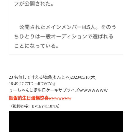
23 名無しで叶える物語(もんじゃ)2023/05/18(木)
18:49:27.77ID:mRDVCYoj
りーちゃんに誕生日ケーキサプライズｗｗｗｗｗｗｗ
鲤酱的生日蛋糕惊喜wwwwwww
（视频链接：
BV1hY41187fA
）