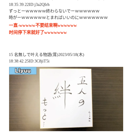
18:35:39.22ID:j3a2QIrh
ずっとーｗｗｗｗｗ終わらないでーｗｗｗｗｗｗ
時がーｗｗｗｗｗｗとまればいいのにｗｗｗｗｗｗｗ
一直-wwwww不要结束啊wwwwww
时间停下来就好了wwwwwww
15 名無しで叶える物語(茸)2023/05/18(木)
18:38:42.25ID:3C8jiT5i