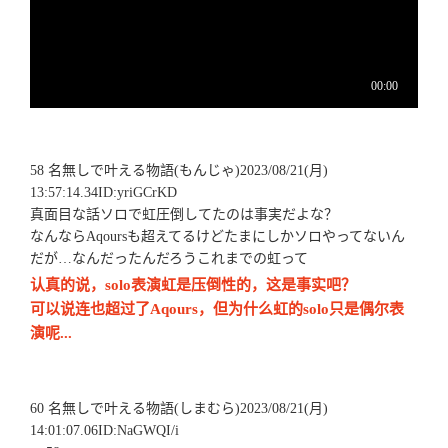
58 名無しで叶える物語(もんじゃ)2023/08/21(月)
13:57:14.34ID:yriGCrKD
真面目な話ソロで虹圧倒してたのは事実だよな？
なんならAqoursも超えてるけどたまにしかソロやってないん
だが…なんだったんだろうこれまでの虹って
认真的说，solo表演虹是压倒性的，这是事实吧？
可以说连也超过了Aqours，但为什么虹的solo只是偶尔表
演呢...
60 名無しで叶える物語(しまむら)2023/08/21(月)
14:01:07.06ID:NaGWQI/i