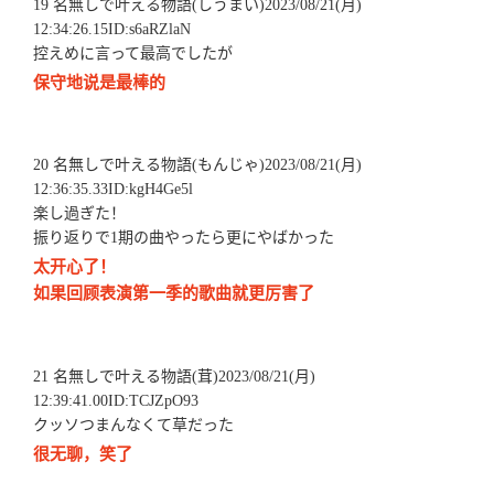
19 名無しで叶える物語(しうまい)2023/08/21(月)
12:34:26.15ID:s6aRZlaN
控えめに言って最高でしたが
保守地说是最棒的
20 名無しで叶える物語(もんじゃ)2023/08/21(月)
12:36:35.33ID:kgH4Ge5l
楽し過ぎた！
振り返りで1期の曲やったら更にやばかった
太开心了！
如果回顾表演第一季的歌曲就更厉害了
21 名無しで叶える物語(茸)2023/08/21(月)
12:39:41.00ID:TCJZpO93
クッソつまんなくて草だった
很无聊，笑了