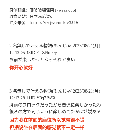
=========================================
原创翻译：唧喳喳翻译网
fyw.jzz.cool
原文网站：日本5ch论坛
译文来源：
https://fyw.jzz.cool/jv3819
=========================================
2 名無しで叶える物語(もんじゃ)2023/08/21(月)
12:13:05.48ID:ELZNop0y
お前が楽しかったならそれで良い
你开心就好
3 名無しで叶える物語(もんじゃ)2023/08/21(月)
12:13:28.11ID:Y0q7JW6i
席前のブロックだったから普通に楽しかったわ
後ろの方で同じように楽しめてたかは諸説ある
因为我在前面的座位所以觉得很不错
但据说坐在后面的感觉就不一定一样