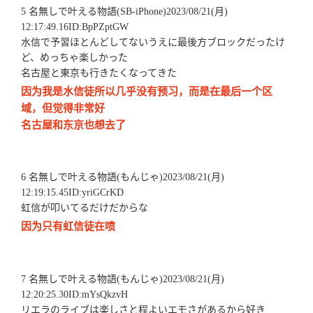
5 名無しで叶える物語(SB-iPhone)2023/08/21(月)
12:17:49.16ID:BpPZptGW
水信で予習ほとんどしてないうえに最後方ブロックだったけ
ど、めっちゃ楽しかった
名古屋と東京も行きたくなってきた
因为我是水信徒所以几乎没有预习，而是在最后一个区
域，但觉得非常好
名古屋和东京也想去了
6 名無しで叶える物語(もんじゃ)2023/08/21(月)
12:19:15.45ID:yriGCrKD
虹信が叩いてるだけだからな
因为只有虹信徒在喷
7 名無しで叶える物語(もんじゃ)2023/08/21(月)
12:20:25.30ID:mYsQkzvH
リエラのライブは楽しさと程よいエモさがあるから好き