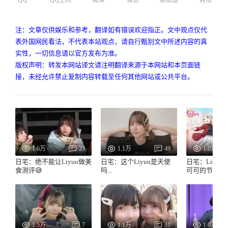
注：文章仅供娱乐和参考，翻译如有错误欢迎指正。文中观点仅代
表外国网民看法，不代表本站观点，请自行甄别文中所述内容的真
实性，一切信息请以官方发布为准。
版权声明：转发本网站译文请注明翻译来源于本网站和本页面链
接，未经允许禁止复制内容转载至任何其他网站或公共平台。
1.6万
23
1.1万
49
1.0万
日宅：绝不能让Liyuu做美
日宅：这个Liyuu是天使
日宅：LoveLi
食测评😅
吗...
可可的节目第
1.5万
7
1.1万
31
1.0万