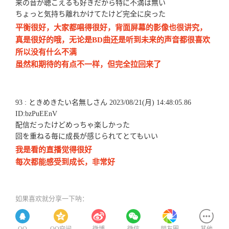
来の音が聴こえるも好きだから特に不満は無い
ちょっと気持ち離れかけてたけど完全に戻った
平衡很好，大家都唱得很好，背面屏幕的影像也很讲究，
真是很好的哦，无论是BD曲还是听到未来的声音都很喜欢
所以没有什么不满
虽然和期待的有点不一样，但完全拉回来了
93 : ときめきたい名無しさん 2023/08/21(月) 14:48:05.86
ID:bzPuEEnV
配信だったけどめっちゃ楽しかった
回を重ねる毎に成長が感じられてとてもいい
我是看的直播觉得很好
每次都能感受到成长，非常好
如果喜欢就分享一下呐：
QQ
QQ空间
微博
微信
朋友圈
其他