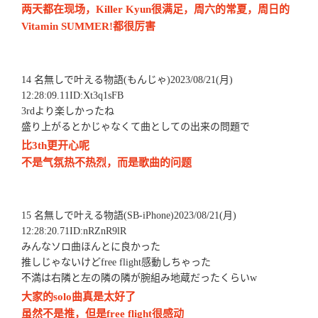
两天都在现场，Killer Kyun很满足，周六的常夏，周日的
Vitamin SUMMER!都很厉害
14 名無しで叶える物語(もんじゃ)2023/08/21(月)
12:28:09.11ID:Xt3q1sFB
3rdより楽しかったね
盛り上がるとかじゃなくて曲としての出来の問題で
比3th更开心呢
不是气氛热不热烈，而是歌曲的问题
15 名無しで叶える物語(SB-iPhone)2023/08/21(月)
12:28:20.71ID:nRZnR9lR
みんなソロ曲ほんとに良かった
推しじゃないけどfree flight感動しちゃった
不満は右隣と左の隣の隣が腕組み地蔵だったくらいw
大家的solo曲真是太好了
虽然不是推，但是free flight很感动