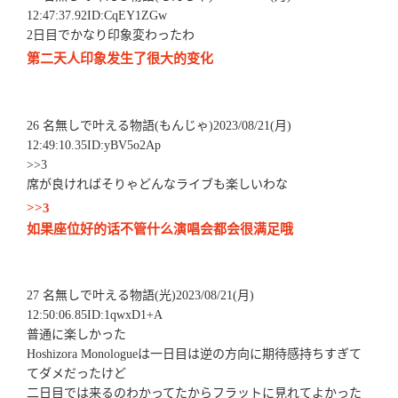
12:47:37.92ID:CqEY1ZGw
2日目でかなり印象変わったわ
第二天人印象发生了很大的变化
26 名無しで叶える物語(もんじゃ)2023/08/21(月)
12:49:10.35ID:yBV5o2Ap
>>3
席が良ければそりゃどんなライブも楽しいわな
>>3
如果座位好的话不管什么演唱会都会很满足哦
27 名無しで叶える物語(光)2023/08/21(月)
12:50:06.85ID:1qwxD1+A
普通に楽しかった
Hoshizora Monologueは一日目は逆の方向に期待感持ちすぎて
てダメだったけど
二日目では来るのわかってたからフラットに見れてよかった