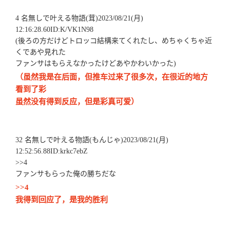
4 名無しで叶える物語(茸)2023/08/21(月)
12:16:28.60ID:K/VK1N98
(後ろの方だけどトロッコ結構来てくれたし、めちゃくちゃ近
くであや見れた
ファンサはもらえなかったけどあやかわいかった)
（虽然我是在后面，但推车过来了很多次，在很近的地方
看到了彩
虽然没有得到反应，但是彩真可爱）
32 名無しで叶える物語(もんじゃ)2023/08/21(月)
12:52:56.88ID:krkc7ebZ
>>4
ファンサもらった俺の勝ちだな
>>4
我得到回应了，是我的胜利