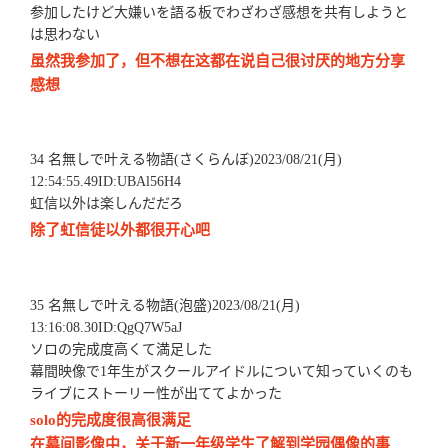
参加したけど大嫌いを語る板でわざわざ感想を共有しようと
は思わない
虽然我参加了，但不想在这都在说自己很讨厌的地方分享
感想
34 名無しで叶える物語(さくらんぼ)2023/08/21(月)
12:54:55.49ID:UBAl56H4
虹信以外は楽しんだだろ
除了虹信徒以外都很开心吧
35 名無しで叶える物語(泡盛)2023/08/21(月)
13:16:08.30ID:QgQ7W5aJ
ソロの完成度高くて満足した
幕間映像で1年生がスクールアイドルについて知っていくのも
ライブにストーリー性が出ててよかった
solo的完成度很高很满足
在幕间影像中，关于新一年级学生了解到学园偶像的事