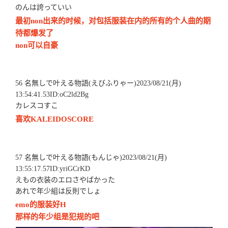
のんは誇っていい
最初non出来的时候，对包括服装在内的所有的个人曲的期
待都爆发了
non可以自豪
56 名無しで叶える物語(えびふりゃー)2023/08/21(月)
13:54:41.53ID:oC2ld2Bg
カレスコすこ
喜欢KALEIDOSCORE
57 名無しで叶える物語(もんじゃ)2023/08/21(月)
13:55:17.57ID:yriGCrKD
えもの衣装のエロさやばかった
あれで年少組は反則でしょ
emo的服装好H
那样的年少组是犯规的吧