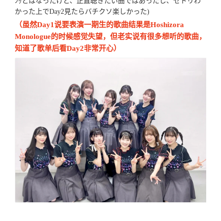
ﾝｯとはなったけど、正直聴きたい曲ではあったし、セトリわ
かった上でDay2見たらバチクソ楽しかった)
（虽然Day1说要表演一期生的歌曲结果是Hoshizora
Monologue的时候感觉失望，但老实说有很多想听的歌曲，
知道了歌单后看Day2非常开心）