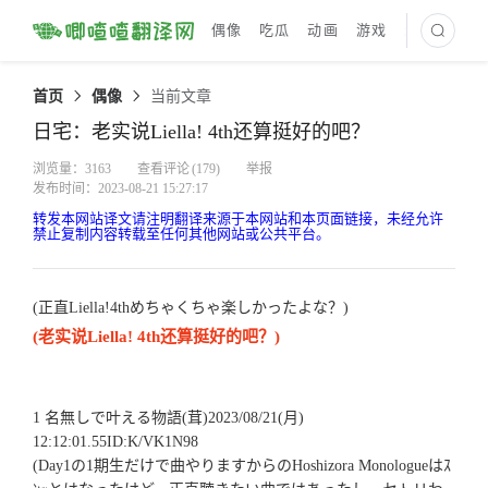
偶像
吃瓜
动画
游戏
最新译文
首页
偶像
当前文章
日宅：老实说Liella! 4th还算挺好的吧？
浏览量：3163
查看评论
(179)
举报
发布时间：2023-08-21 15:27:17
转发本网站译文请注明翻译来源于本网站和本页面链接，未经允许
禁止复制内容转载至任何其他网站或公共平台。
(正直Liella!4thめちゃくちゃ楽しかったよな？)
(老实说Liella! 4th还算挺好的吧？)
1 名無しで叶える物語(茸)2023/08/21(月)
12:12:01.55ID:K/VK1N98
(Day1の1期生だけで曲やりますからのHoshizora Monologueはｽ