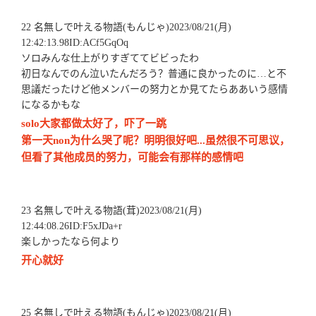
22 名無しで叶える物語(もんじゃ)2023/08/21(月)
12:42:13.98ID:ACf5GqOq
ソロみんな仕上がりすぎててビビったわ
初日なんでのん泣いたんだろう？普通に良かったのに…と不
思議だったけど他メンバーの努力とか見てたらああいう感情
になるかもな
solo大家都做太好了，吓了一跳
第一天non为什么哭了呢？明明很好吧...虽然很不可思议，
但看了其他成员的努力，可能会有那样的感情吧
23 名無しで叶える物語(茸)2023/08/21(月)
12:44:08.26ID:F5xJDa+r
楽しかったなら何より
开心就好
25 名無しで叶える物語(もんじゃ)2023/08/21(月)