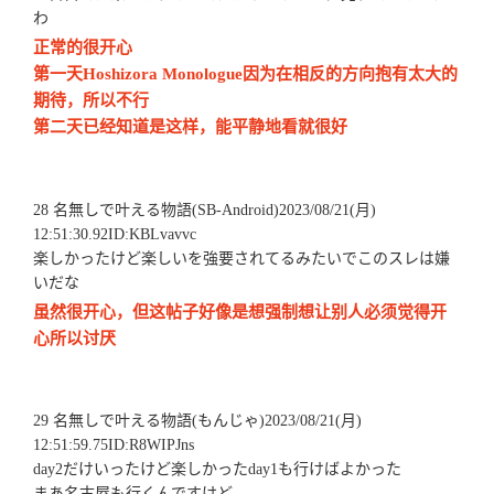
わ
正常的很开心
第一天Hoshizora Monologue因为在相反的方向抱有太大的
期待，所以不行
第二天已经知道是这样，能平静地看就很好
28 名無しで叶える物語(SB-Android)2023/08/21(月)
12:51:30.92ID:KBLvavvc
楽しかったけど楽しいを強要されてるみたいでこのスレは嫌
いだな
虽然很开心，但这帖子好像是想强制想让别人必须觉得开
心所以讨厌
29 名無しで叶える物語(もんじゃ)2023/08/21(月)
12:51:59.75ID:R8WIPJns
day2だけいったけど楽しかったday1も行けばよかった
まあ名古屋も行くんですけど