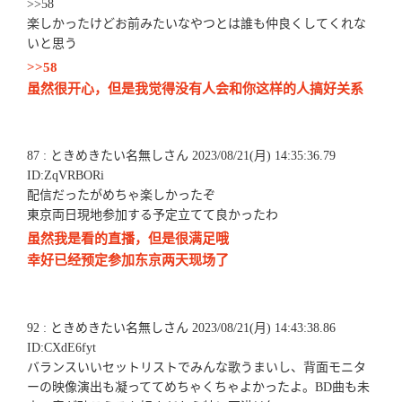
>>58
楽しかったけどお前みたいなやつとは誰も仲良くしてくれな
いと思う
>>58
虽然很开心，但是我觉得没有人会和你这样的人搞好关系
87 : ときめきたい名無しさん 2023/08/21(月) 14:35:36.79
ID:ZqVRBORi
配信だったがめちゃ楽しかったぞ
東京両日現地参加する予定立てて良かったわ
虽然我是看的直播，但是很满足哦
幸好已经预定参加东京两天现场了
92 : ときめきたい名無しさん 2023/08/21(月) 14:43:38.86
ID:CXdE6fyt
バランスいいセットリストでみんな歌うまいし、背面モニタ
ーの映像演出も凝っててめちゃくちゃよかったよ。BD曲も未