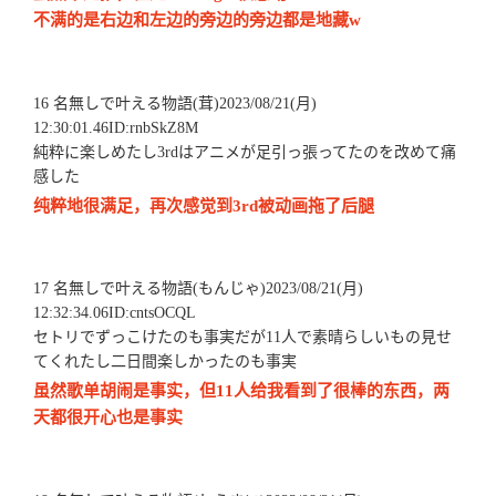
不满的是右边和左边的旁边的旁边都是地藏w
16 名無しで叶える物語(茸)2023/08/21(月)
12:30:01.46ID:rnbSkZ8M
純粋に楽しめたし3rdはアニメが足引っ張ってたのを改めて痛
感した
纯粹地很满足，再次感觉到3rd被动画拖了后腿
17 名無しで叶える物語(もんじゃ)2023/08/21(月)
12:32:34.06ID:cntsOCQL
セトリでずっこけたのも事実だが11人で素晴らしいもの見せ
てくれたし二日間楽しかったのも事実
虽然歌单胡闹是事实，但11人给我看到了很棒的东西，两
天都很开心也是事实