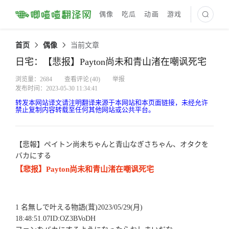
偶像
吃瓜
动画
游戏
最新译文
首页
偶像
当前文章
日宅：【悲报】Payton尚未和青山渚在嘲讽死宅
浏览量：2684
查看评论
(40)
举报
发布时间：2023-05-30 11:34:41
转发本网站译文请注明翻译来源于本网站和本页面链接，未经允许
禁止复制内容转载至任何其他网站或公共平台。
【悲報】ペイトン尚未ちゃんと青山なぎさちゃん、オタクを
バカにする
【悲报】Payton尚未和青山渚在嘲讽死宅
1 名無しで叶える物語(茸)2023/05/29(月)
18:48:51.07ID:OZ3BVoDH