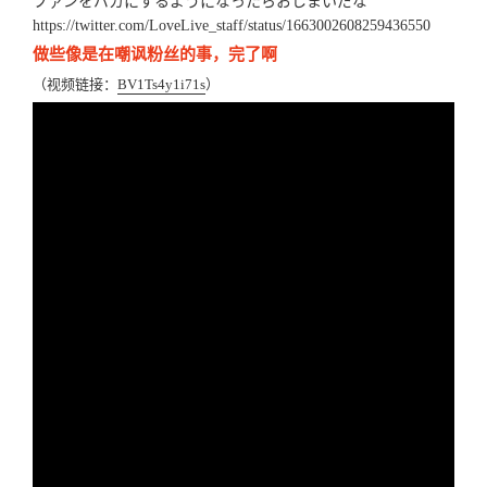
ファンをバカにするようになったらおしまいだな
https://twitter.com/LoveLive_staff/status/1663002608259436550
做些像是在嘲讽粉丝的事，完了啊
（视频链接：
BV1Ts4y1i71s
）