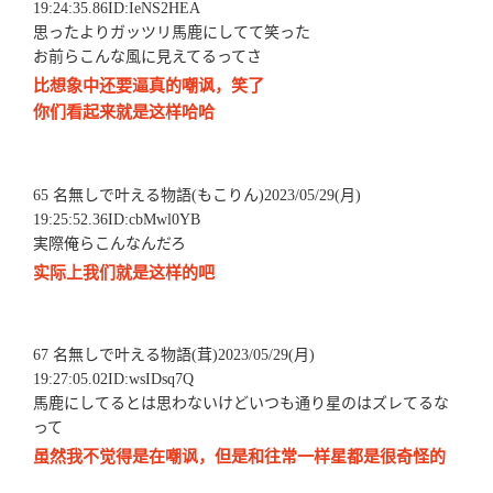
19:24:35.86ID:IeNS2HEA
思ったよりガッツリ馬鹿にしてて笑った
お前らこんな風に見えてるってさ
比想象中还要逼真的嘲讽，笑了
你们看起来就是这样哈哈
65 名無しで叶える物語(もこりん)2023/05/29(月)
19:25:52.36ID:cbMwl0YB
実際俺らこんなんだろ
实际上我们就是这样的吧
67 名無しで叶える物語(茸)2023/05/29(月)
19:27:05.02ID:wsIDsq7Q
馬鹿にしてるとは思わないけどいつも通り星のはズレてるな
って
虽然我不觉得是在嘲讽，但是和往常一样星都是很奇怪的