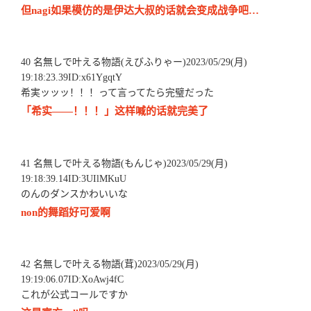
但nagi如果模仿的是伊达大叔的话就会变成战争吧…
40 名無しで叶える物語(えびふりゃー)2023/05/29(月)
19:18:23.39ID:x61YgqtY
希実ッッッ！！！って言ってたら完璧だった
「希实——！！！」这样喊的话就完美了
41 名無しで叶える物語(もんじゃ)2023/05/29(月)
19:18:39.14ID:3UIlMKuU
のんのダンスかわいいな
non的舞蹈好可爱啊
42 名無しで叶える物語(茸)2023/05/29(月)
19:19:06.07ID:XoAwj4fC
これが公式コールですか