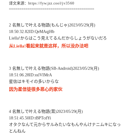
译文来源：
https://fyw.jzz.cool/jv3560
=========================================
2 名無しで叶える物語(もんじゃ)2023/05/29(月)
18:50:32.82ID:QeMAqjHb
Liella!からはこう見えてるんだからしょうがないだろ
从Liella!看起来就是这样，所以没办法吧
3 名無しで叶える物語(SB-Android)2023/05/29(月)
18:51:06.28ID:sxlVIMrA
星信はキモイの多いからな
因为星信徒很多恶心的家伙
4 名無しで叶える物語(茸)2023/05/29(月)
18:51:45.50ID:tBPTcdYi
オタクなんて元からサルみたいなもんやんけナニムキになっ
とんねん