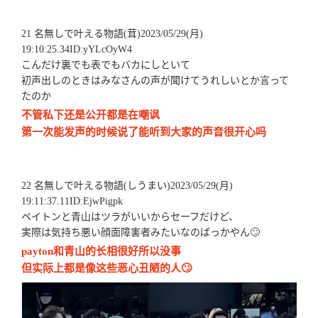
21 名無しで叶える物語(茸)2023/05/29(月)
19:10:25.34ID:yYLcOyW4
こんだけ裏でも表でもバカにしといて
初声出しのときはみなさんの声が聞けてうれしいとか言って
たのか
不管私下还是公开都是在嘲讽
第一次能发声的时候说了能听到大家的声音很开心吗
22 名無しで叶える物語(しうまい)2023/05/29(月)
19:11:37.11ID:EjwPigpk
ペイトンと青山はツラがいいからセーフだけど、
実際は気持ち悪い顔面障害者みたいなのばっかやん🙄
payton和青山的长相很好所以没事
但实际上都是像这些恶心丑陋的人🙄