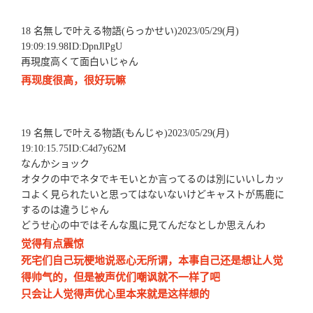
18 名無しで叶える物語(らっかせい)2023/05/29(月)
19:09:19.98ID:DpnJlPgU
再現度高くて面白いじゃん
再现度很高，很好玩嘛
19 名無しで叶える物語(もんじゃ)2023/05/29(月)
19:10:15.75ID:C4d7y62M
なんかショック
オタクの中でネタでキモいとか言ってるのは別にいいしカッ
コよく見られたいと思ってはないないけどキャストが馬鹿に
するのは違うじゃん
どうせ心の中ではそんな風に見てんだなとしか思えんわ
觉得有点震惊
死宅们自己玩梗地说恶心无所谓，本事自己还是想让人觉
得帅气的，但是被声优们嘲讽就不一样了吧
只会让人觉得声优心里本来就是这样想的