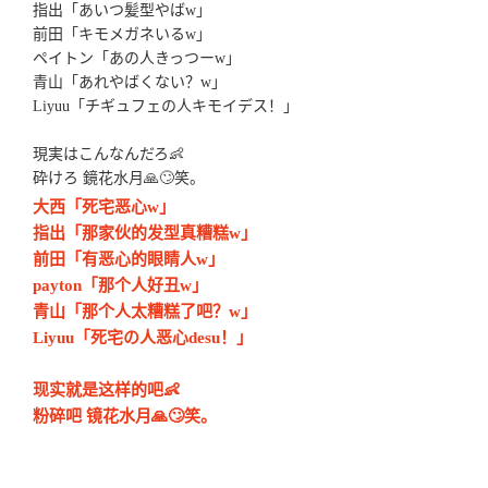
指出「あいつ髪型やばw」
前田「キモメガネいるw」
ペイトン「あの人きっつーw」
青山「あれやばくない？w」
Liyuu「チギュフェの人キモイデス！」
現実はこんなんだろ👶
砕けろ 鏡花水月🙏🙄笑。
大西「死宅恶心w」
指出「那家伙的发型真糟糕w」
前田「有恶心的眼睛人w」
payton「那个人好丑w」
青山「那个人太糟糕了吧？w」
Liyuu「死宅の人恶心desu！」
现实就是这样的吧👶
粉碎吧 镜花水月🙏🙄笑。