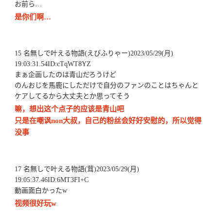
お前ら…
是你们啊…
15 名無しで叶える物語(えびふりゃー)2023/05/29(月)
19:03:31.54ID:cTqWT8YZ
まぁ企画したのは青山だろうけど
のんおじを馬鹿にしただけで自分のファンのことはちゃんと
ケアしてるから大丈夫とか思ってそう
嘛，想出这个点子的应该是青山吧
只是在嘲讽non大叔，自己的粉丝会好好安慰的，所以觉得
没事
17 名無しで叶える物語(茸)2023/05/29(月)
19:05:37.46ID:6MT3FI+C
動画面白かったw
视频很好玩w