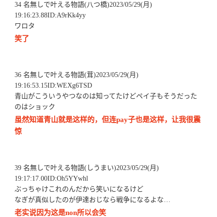
34 名無しで叶える物語(八つ橋)2023/05/29(月)
19:16:23.88ID:A9rKk4yy
ワロタ
笑了
36 名無しで叶える物語(茸)2023/05/29(月)
19:16:53.15ID:WEXg6TSD
青山がこういうやつなのは知ってたけどペイ子もそうだった
のはショック
虽然知道青山就是这样的，但连pay子也是这样，让我很震
惊
39 名無しで叶える物語(しうまい)2023/05/29(月)
19:17:17.00ID:Oh5YYwhl
ぶっちゃけこれのんだから笑いになるけど
なぎが真似したのが伊達おじなら戦争になるよな…
老实说因为这是non所以会笑