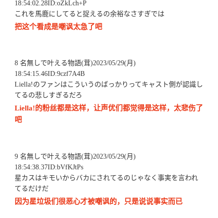
18:54:02.28ID:oZkLch+P
これを馬鹿にしてると捉えるの余裕なさすぎでは
把这个看成是嘲讽太急了吧
8 名無しで叶える物語(茸)2023/05/29(月)
18:54:15.46ID:9czf7A4B
Liella!のファンはこういうのばっかりってキャスト側が認識し
てるの悲しすぎるだろ
Liella!的粉丝都是这样，让声优们都觉得是这样，太悲伤了
吧
9 名無しで叶える物語(茸)2023/05/29(月)
18:54:38.37ID:bVfKJtPs
星カスはキモいからバカにされてるのじゃなく事実を言われ
てるだけだ
因为星垃圾们很恶心才被嘲讽的，只是说说事实而已