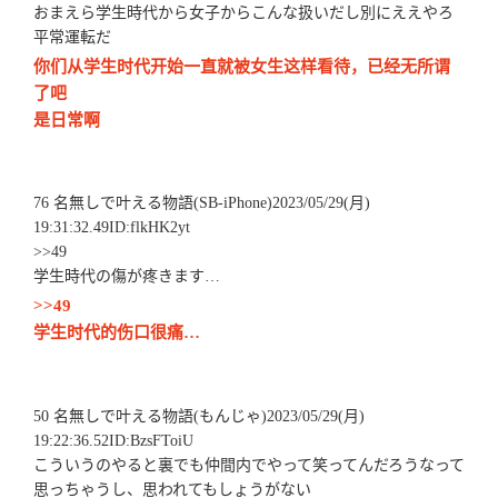
おまえら学生時代から女子からこんな扱いだし別にええやろ
平常運転だ
你们从学生时代开始一直就被女生这样看待，已经无所谓
了吧
是日常啊
76 名無しで叶える物語(SB-iPhone)2023/05/29(月)
19:31:32.49ID:flkHK2yt
>>49
学生時代の傷が疼きます…
>>49
学生时代的伤口很痛…
50 名無しで叶える物語(もんじゃ)2023/05/29(月)
19:22:36.52ID:BzsFToiU
こういうのやると裏でも仲間内でやって笑ってんだろうなって
思っちゃうし、思われてもしょうがない