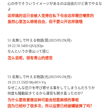
心の中でそういうイメージがあるのは自由だけど表でやるな
よ
这样搞的话只会被人觉得在私下也会这样模仿嘲笑的
虽然心里怎么想是自由，但不要公开这样做哦
51 名無しで叶える物語(茸)2023/05/29(月)
19:22:50.54ID:QS3j3Djn
なんというか青山って感じ
怎么说呢，很有青山的感觉
53 名無しで叶える物語(光)2023/05/29(月)
19:23:13.55ID:My4IO+Vq
なぜこんな厄介を呼び寄せる事をしてしまうんだろうか
何度も騒動起きてるから運営も開き直ったのか？
为什么要故意做这种可能会招惹麻烦的事呢
因为已经吵了很多次，所以运营已经破罐破摔了吗？