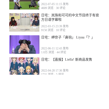
2022-07-05 11:15 发布
4609 浏览
·
30 评论
日宅：岚珠和可可的中文节目终于有官
方日语字幕啦
2022-03-15 23:39 发布
9150 浏览
·
10 评论
日宅：岬奈子「鼻钩」 Liyuu「？」
2022-06-11 12:43 发布
1.0万 浏览
·
44 评论
日宅：【喜报】Liella! 新商品发售
2022-04-28 17:30 发布
1731 浏览
·
5 评论
若您对本网站有任何问题或有其他事项需要反馈，请
联系我
们
唧喳喳翻译网