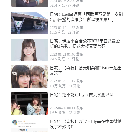
2023-06-06 23:00 发布
5254 浏览
·
37 评论
2023-05-07 04:42
日宅：Liella!运营「西武巨蛋是第一次能
出声应援的演唱会！所以快买票！」
2023-02-16 11:22 发布
1555 浏览
·
22 评论
日宅：伊达小百合公布2022年自己最爱
听的3首歌，伊达大叔又要气死
2023-05-07 12:00
2023-01-21 01:40 发布
2205 浏览
·
40 评论
日宅：【喜报】法元明菜和Liyuu一起出
去玩了
2022-04-20 11:17 发布
1.1万 浏览
·
31 评论
2023-05-09 05:46
日宅：绝不能让Liyuu做美食测评😅
2022-04-02 00:11 发布
1.6万 浏览
·
23 评论
日宅：【悲报】7月7日Liyuu在中国微博
发了不妙的话...