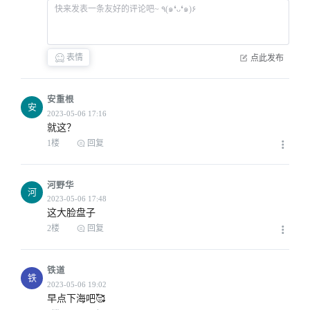
表情
点此发布
安重根
安
就这？
1楼
回复
河野华
河
这大脸盘子
2楼
回复
铁道
铁
早点下海吧🥰