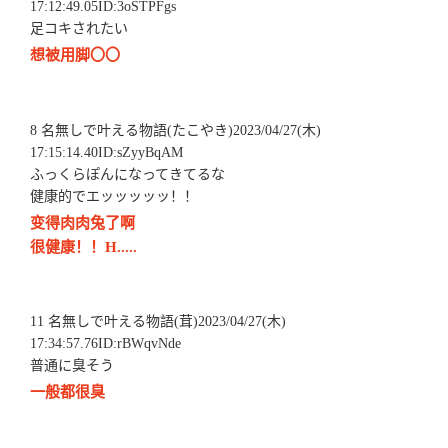
17:12:49.05ID:3oSTPFgs
足コキされたい
想被用脚〇〇
8 名無しで叶える物語(たこやき)2023/04/27(木)
17:15:14.40ID:sZyyBqAM
ふっくらぽんになってきてるな
健康的でエッッッッッ！！
变得肉肉兔了啊
很健康！！H.....
11 名無しで叶える物語(茸)2023/04/27(木)
17:34:57.76ID:rBWqvNde
普通に臭そう
一般都很臭