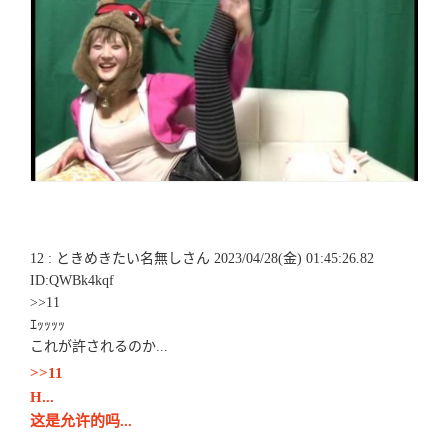
12 : ときめきたい名無しさん 2023/04/28(金) 01:45:26.82
ID:QWBk4kqf
>>11
ｴｯｯｯｯ
これが許されるのか...
>>11
H...
这是允许的吗...