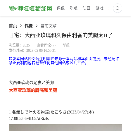
偶像
吃瓜
动画
游戏
最新译文
首页
偶像
当前文章
日宅：大西亚玖璃和久保由利香的美腿太H了
浏览量：2025
查看评论
(7)
举报
发布时间：2023-05-06 16:59:31
转发本网站译文请注明翻译来源于本网站和本页面链接，未经允许
禁止复制内容转载至任何其他网站或公共平台。
大西亜玖璃の足裏と美脚
大西亚玖璃的脚底和美腿
1 名無しで叶える物語(たこやき)2023/04/27(木)
17:08:53.69ID:5AtRtzls