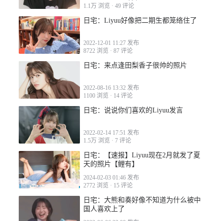
1.1万 浏览
·
49 评论
日宅：Liyuu好像把二期生都笼络住了
2023-05-06 17:48
2022-12-01 11:27 发布
8722 浏览
·
87 评论
日宅：来点逢田梨香子很帅的照片
2022-08-16 13:32 发布
1100 浏览
·
14 评论
2023-05-06 19:02
日宅：说说你们喜欢的Liyuu发言
2022-02-14 17:51 发布
1.5万 浏览
·
7 评论
日宅：【速报】Liyuu现在2月就发了夏
天的照片【鲤有】
2023-05-06 19:33
2024-02-03 01:46 发布
2772 浏览
·
15 评论
日宅：大熊和奏好像不知道为什么被中
国人喜欢上了