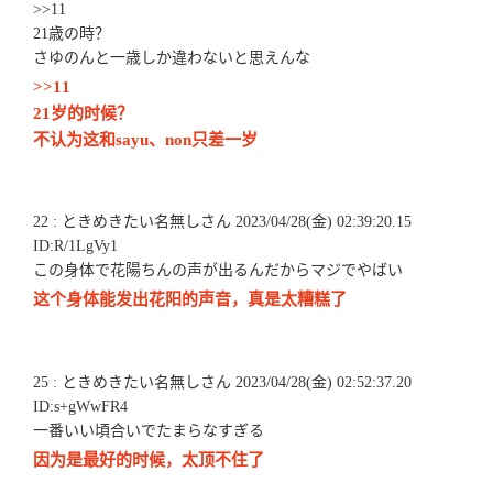
>>11
21歳の時？
さゆのんと一歳しか違わないと思えんな
>>11
21岁的时候？
不认为这和sayu、non只差一岁
22 : ときめきたい名無しさん 2023/04/28(金) 02:39:20.15
ID:R/1LgVy1
この身体で花陽ちんの声が出るんだからマジでやばい
这个身体能发出花阳的声音，真是太糟糕了
25 : ときめきたい名無しさん 2023/04/28(金) 02:52:37.20
ID:s+gWwFR4
一番いい頃合いでたまらなすぎる
因为是最好的时候，太顶不住了