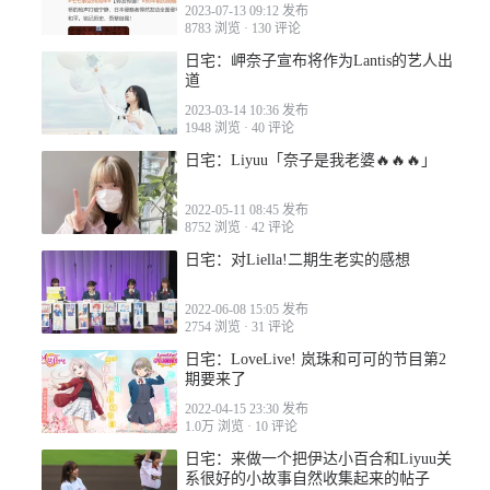
2023-07-13 09:12 发布
8783 浏览
·
130 评论
日宅：岬奈子宣布将作为Lantis的艺人出
道
2023-03-14 10:36 发布
1948 浏览
·
40 评论
日宅：Liyuu「奈子是我老婆🔥🔥🔥」
2022-05-11 08:45 发布
8752 浏览
·
42 评论
日宅：对Liella!二期生老实的感想
2022-06-08 15:05 发布
2754 浏览
·
31 评论
日宅：LoveLive! 岚珠和可可的节目第2
期要来了
2022-04-15 23:30 发布
1.0万 浏览
·
10 评论
日宅：来做一个把伊达小百合和Liyuu关
系很好的小故事自然收集起来的帖子