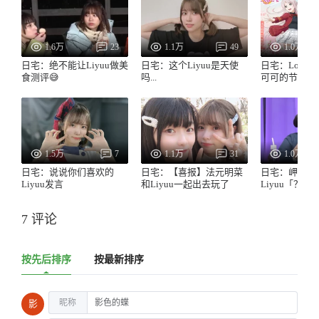
1.6万
23
1.1万
49
1.0万
日宅：绝不能让Liyuu做美
日宅：这个Liyuu是天使
日宅：LoveLi
食测评😅
吗...
可可的节目第
1.5万
7
1.1万
31
1.0万
日宅：说说你们喜欢的
日宅：【喜报】法元明菜
日宅：岬奈子
Liyuu发言
和Liyuu一起出去玩了
Liyuu「？」
7 评论
按先后排序
按最新排序
昵称
影