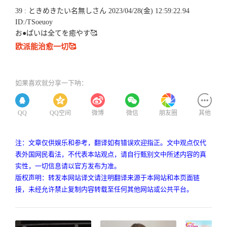
39 : ときめきたい名無しさん 2023/04/28(金) 12:59:22.94
ID:/TSoeuoy
お●ぱいは全てを癒やす🥰
欧派能治愈一切🥰
如果喜欢就分享一下呐：
QQ
QQ空间
微博
微信
朋友圈
其他
注：文章仅供娱乐和参考，翻译如有错误欢迎指正。文中观点仅代
表外国网民看法，不代表本站观点，请自行甄别文中所述内容的真
实性，一切信息请以官方发布为准。
版权声明：转发本网站译文请注明翻译来源于本网站和本页面链
接，未经允许禁止复制内容转载至任何其他网站或公共平台。