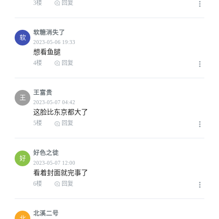
3楼
回复
软糖消失了
软
想看鱼腿
4楼
回复
王富贵
王
这脸比东京都大了
5楼
回复
好色之徒
好
看着封面就完事了
6楼
回复
北溪二号
北