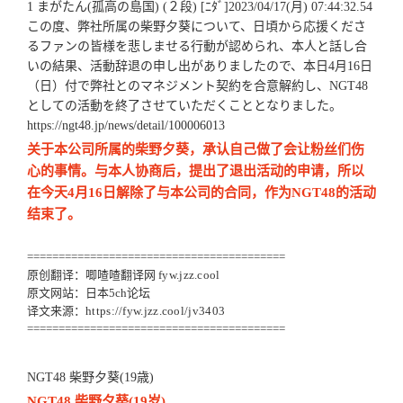
1 まがたん(孤高の島国) (２段) [ﾆﾀﾞ]2023/04/17(月) 07:44:32.54
この度、弊社所属の柴野夕葵について、日頃から応援くださ
るファンの皆様を悲しませる行動が認められ、本人と話し合
いの結果、活動辞退の申し出がありましたので、本日4月16日
（日）付で弊社とのマネジメント契約を合意解約し、NGT48
としての活動を終了させていただくこととなりました。
https://ngt48.jp/news/detail/100006013
关于本公司所属的柴野夕葵，承认自己做了会让粉丝们伤
心的事情。与本人协商后，提出了退出活动的申请，所以
在今天4月16日解除了与本公司的合同，作为NGT48的活动
结束了。
=========================================
原创翻译：唧喳喳翻译网
fyw.jzz.cool
原文网站：日本5ch论坛
译文来源：
https://fyw.jzz.cool/jv3403
=========================================
NGT48 柴野夕葵(19歳)
NGT48 柴野夕葵(19岁)