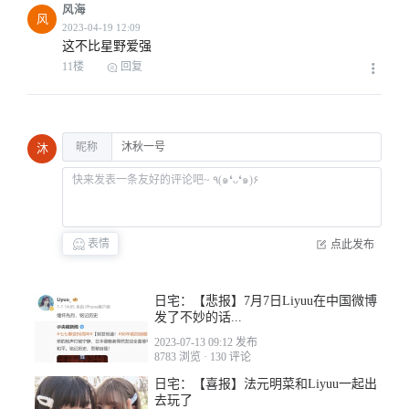
风海
风
这不比星野爱强
11楼
回复
2023-04-17 05:40
昵称
沐
2023-04-17 06:36
表情
点此发布
日宅：【悲报】7月7日Liyuu在中国微博
2023-04-18 11:59
发了不妙的话...
2023-07-13 09:12 发布
8783 浏览
·
130 评论
日宅：【喜报】法元明菜和Liyuu一起出
去玩了