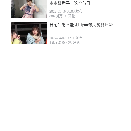
本本梨香子」这个节目
2022-03-10 08:08 发布
886 浏览
·
0 评论
日宅：绝不能让Liyuu做美食测评😅
2022-04-02 00:11 发布
1.6万 浏览
·
23 评论
日网民：巨〇写真偶像「来到海边发现
太多社牛吓到了」
2022-07-23 05:49 发布
2769 浏览
·
4 评论
日网民：30岁的色气！AKB48・柏木由
纪的泳装和山谷www
2022-11-17 06:15 发布
1034 浏览
·
8 评论
若您对本网站有任何问题或有其他事项需要反馈，请
联系我
们