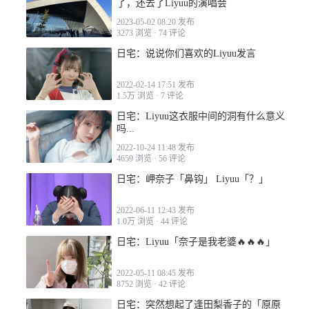
了，还去了Liyuu的演唱会
2023-05-02 08:20 发布
3273 浏览
·
74 评论
日宅：说说你们喜欢的Liyuu发言
2022-02-14 17:51 发布
1.5万 浏览
·
7 评论
日宅：Liyuu这衣服中间的洞有什么意义
吗...
2022-10-24 11:48 发布
4659 浏览
·
56 评论
日宅：岬奈子「鼻钩」 Liyuu「？」
2022-06-11 12:43 发布
1.0万 浏览
·
44 评论
日宅：Liyuu「奈子是我老婆🔥🔥🔥」
2022-05-11 08:45 发布
8752 浏览
·
42 评论
日宅：突然想起了逢田梨香子的「原原