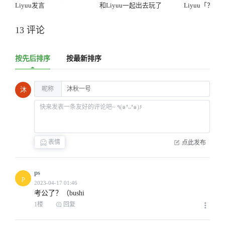
Liyuu发言
和Liyuu一起出去玩了
Liyuu「？」
13 评论
按先后排序
按最新排序
昵称
沐
表情
点此发布
ps
p
考公了？（bushi
1楼
回复