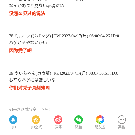
なんかあまり見ない表現だね
没怎么见过的说法
38 ミルーノ(ジパング) [TW]2023/04/17(月) 08:06:04.26 ID:0
ハゲとるやないかい
因为秃了吧
39 やいちゃん(東京都) [PK]2023/04/17(月) 08:07:35.61 ID:0
お前らハゲには厳しいな
你们对秃子真刻薄啊
如果喜欢就分享一下呐：
QQ
QQ空间
微博
微信
朋友圈
其他