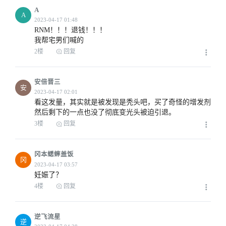
A
A
RNM！！！退钱！！！

我帮宅男们喊的
2楼
回复
安倍晋三
安
看这发量，其实就是被发现是秃头吧，买了奇怪的增发剂
然后剩下的一点也没了彻底变光头被迫引退。
3楼
回复
冈本蟋蟀盖饭
冈
妊娠了？
4楼
回复
逆飞流星
逆