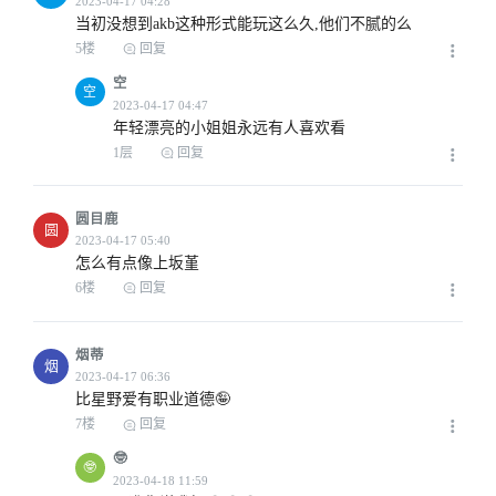
当初没想到akb这种形式能玩这么久,他们不腻的么
5楼
回复
空
空
年轻漂亮的小姐姐永远有人喜欢看
1层
回复
2023-04-17 01:46
圆目鹿
圆
怎么有点像上坂堇
6楼
回复
2023-04-17 01:48
烟蒂
烟
比星野爱有职业道德🤪
7楼
回复
🤓
🤓