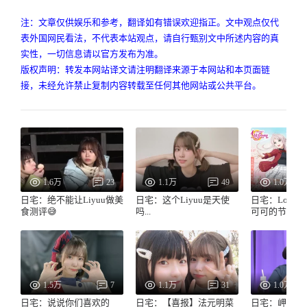
注：文章仅供娱乐和参考，翻译如有错误欢迎指正。文中观点仅代
表外国网民看法，不代表本站观点，请自行甄别文中所述内容的真
实性，一切信息请以官方发布为准。
版权声明：转发本网站译文请注明翻译来源于本网站和本页面链
接，未经允许禁止复制内容转载至任何其他网站或公共平台。
1.6万
23
1.1万
49
1.0万
日宅：绝不能让Liyuu做美
日宅：这个Liyuu是天使
日宅：LoveLi
食测评😅
吗...
可可的节目第
1.5万
7
1.1万
31
1.0万
日宅：说说你们喜欢的
日宅：【喜报】法元明菜
日宅：岬奈子