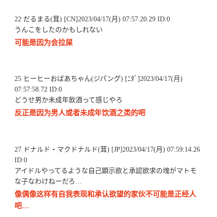
22 だるまる(茸) [CN]2023/04/17(月) 07:57:20.29 ID:0
うんこをしたのかもしれない
可能是因为会拉屎
25 ヒーヒーおばあちゃん(ジパング) [ﾆﾀﾞ]2023/04/17(月)
07:57:58.72 ID:0
どうせ男か未成年飲酒って感じやろ
反正是因为男人或者未成年饮酒之类的吧
27 ドナルド・マクドナルド(茸) [JP]2023/04/17(月) 07:59:14.26
ID:0
アイドルやってるような自己顕示欲と承認欲求の塊がマトモ
な子なわけねーだろ…
像偶像这样有自我表现和承认欲望的家伙不可能是正经人
吧…