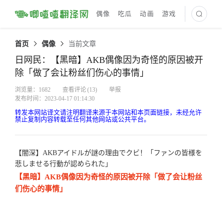
偶像
吃瓜
动画
游戏
最新译文
首页
偶像
当前文章
日网民：【黑暗】AKB偶像因为奇怪的原因被开
除「做了会让粉丝们伤心的事情」
浏览量：1682
查看评论
(13)
举报
发布时间：2023-04-17 01:14:30
转发本网站译文请注明翻译来源于本网站和本页面链接，未经允许
禁止复制内容转载至任何其他网站或公共平台。
【闇深】AKBアイドルが謎の理由でクビ！「ファンの皆様を
悲しませる行動が認められた」
【黑暗】AKB偶像因为奇怪的原因被开除「做了会让粉丝
们伤心的事情」