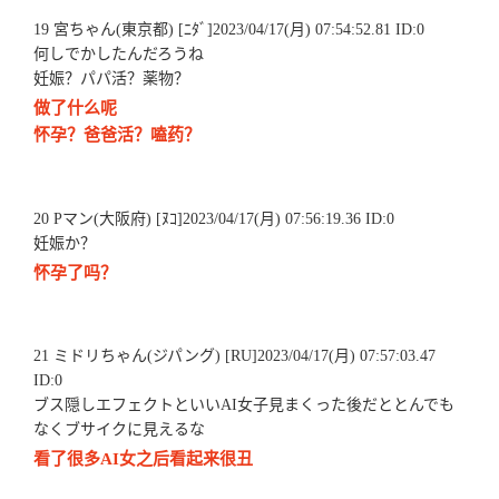
19 宮ちゃん(東京都) [ﾆﾀﾞ]2023/04/17(月) 07:54:52.81 ID:0
何しでかしたんだろうね
妊娠？パパ活？薬物？
做了什么呢
怀孕？爸爸活？嗑药？
20 Pマン(大阪府) [ﾇｺ]2023/04/17(月) 07:56:19.36 ID:0
妊娠か？
怀孕了吗？
21 ミドリちゃん(ジパング) [RU]2023/04/17(月) 07:57:03.47
ID:0
ブス隠しエフェクトといいAI女子見まくった後だととんでも
なくブサイクに見えるな
看了很多AI女之后看起来很丑