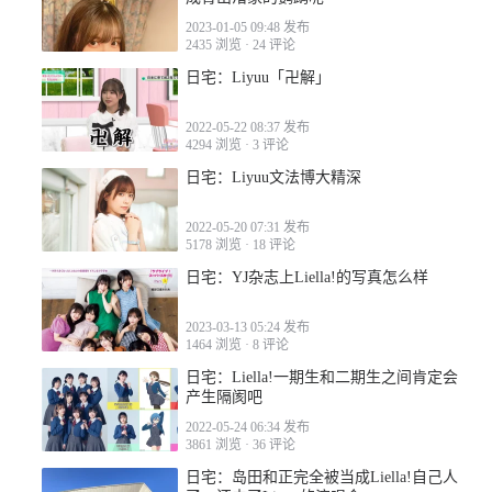
2023-01-05 09:48 发布
2435 浏览
·
24 评论
日宅：Liyuu「卍解」
2022-05-22 08:37 发布
4294 浏览
·
3 评论
日宅：Liyuu文法博大精深
2022-05-20 07:31 发布
5178 浏览
·
18 评论
日宅：YJ杂志上Liella!的写真怎么样
2023-03-13 05:24 发布
1464 浏览
·
8 评论
日宅：Liella!一期生和二期生之间肯定会
产生隔阂吧
2022-05-24 06:34 发布
3861 浏览
·
36 评论
日宅：岛田和正完全被当成Liella!自己人