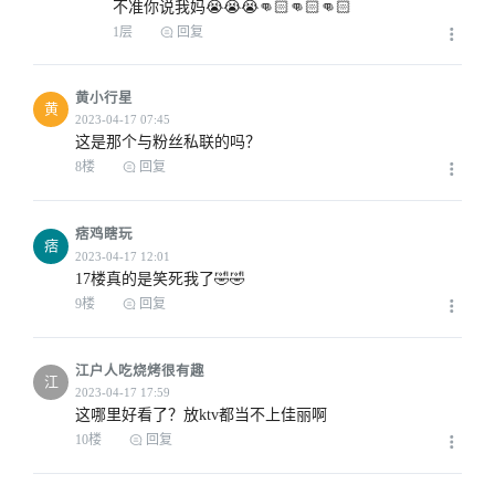
2023-04-17 02:01
不准你说我妈😭😭😭👊🏻👊🏻👊🏻
1层
回复
黄小行星
黄
这是那个与粉丝私联的吗？
8楼
回复
2023-04-17 03:57
痞鸡瞎玩
痞
17楼真的是笑死我了🤣🤣
9楼
回复
2023-04-17 04:28
江户人吃烧烤很有趣
江
这哪里好看了？放ktv都当不上佳丽啊
10楼
回复
2023-04-17 04:47