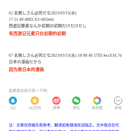
62 名無しさん必死だな2023/03/15(水)
17:51:49.48ID:X3+Ht5e6d
西遊記要素なんか初期の初期だけだけだし
有西游记元素只在初期的初期
67 名無しさん必死だな2023/03/15(水) 18:08:48.57ID:JeccESL7d
日本の漫画だから
因为是日本的漫画
如果喜欢就分享一下呐：
QQ
QQ空间
微博
微信
朋友圈
其他
注：文章仅供娱乐和参考，翻译如有错误欢迎指正。文中观点仅代