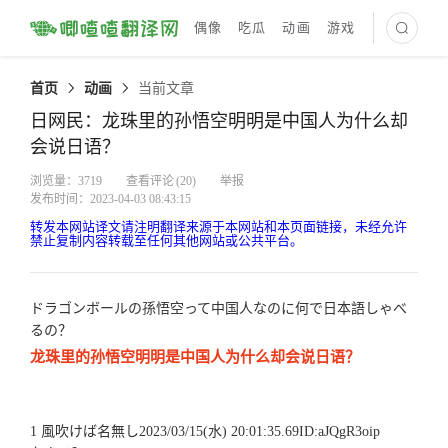
偶像
吃瓜
动画
游戏
最新译文
首页
动画
当前文章
日网民：龙珠里的孙悟空明明是中国人为什么却
会说日语？
浏览量：3719
查看评论
(20)
举报
发布时间：2023-04-03 08:43:15
转发本网站译文请注明翻译来源于本网站和本页面链接，未经允许
禁止复制内容转载至任何其他网站或公共平台。
ドラゴンボールの孫悟空って中国人なのに何で日本語しゃべ
るの？
龙珠里的孙悟空明明是中国人为什么却会说日语？
1 風吹けば名無し2023/03/15(水) 20:01:35.69ID:aJQgR3oip