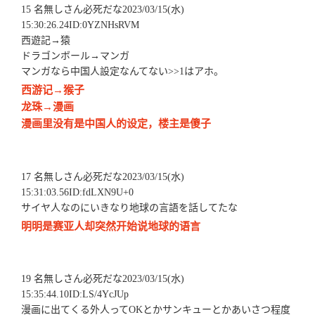
15 名無しさん必死だな2023/03/15(水)
15:30:26.24ID:0YZNHsRVM
西遊記→猿
ドラゴンボール→マンガ
マンガなら中国人設定なんてない>>1はアホ。
西游记→猴子
龙珠→漫画
漫画里没有是中国人的设定，楼主是傻子
17 名無しさん必死だな2023/03/15(水)
15:31:03.56ID:fdLXN9U+0
サイヤ人なのにいきなり地球の言語を話してたな
明明是赛亚人却突然开始说地球的语言
19 名無しさん必死だな2023/03/15(水)
15:35:44.10ID:LS/4YcJUp
漫画に出てくる外人ってOKとかサンキューとかあいさつ程度