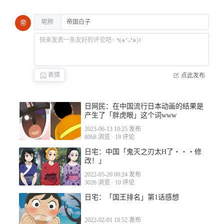
昵称
帝
2023-04-03 14:43
表情
点此发布
日网民：在中国流行日本动画的结果是
产生了「胖虎眼」这个词www
2023-06-13 10:25 发布
2023-04-03 16:56
8068 浏览
·
19 评论
日宅：中国「鬼灭之刃太H了・・・修
改！」
2022-05-20 00:24 发布
3026 浏览
·
10 评论
日宅：「国王排名」第1话感想
2023-04-03 18:27
2022-02-01 18:52 发布