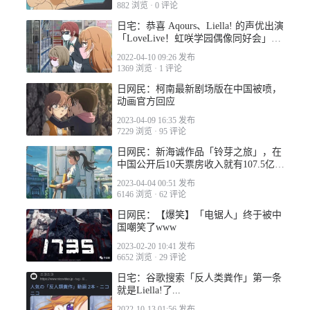
882 浏览
·
0 评论
日宅：恭喜 Aqours、Liella! 的声优出演
「LoveLive！虹咲学园偶像同好会」第
二集
2022-04-10 09:26 发布
2023-04-04 00:14
1369 浏览
·
1 评论
日网民：柯南最新剧场版在中国被喷，
动画官方回应
2023-04-09 16:35 发布
7229 浏览
·
95 评论
日网民：新海诚作品「铃芽之旅」，在
中国公开后10天票房收入就有107.5亿日
2023-04-04 05:55
元
2023-04-04 00:51 发布
6146 浏览
·
62 评论
日网民：【爆笑】「电锯人」终于被中
国嘲笑了www
2023-02-20 10:41 发布
6652 浏览
·
29 评论
2023-04-04 06:22
日宅：谷歌搜索「反人类粪作」第一条
就是Liella!了...
2022-10-13 01:56 发布