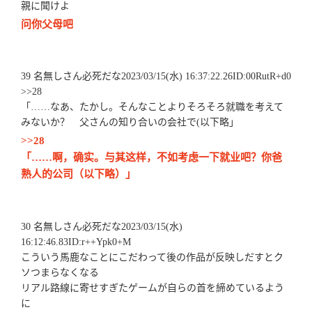
親に聞けよ
问你父母吧
39 名無しさん必死だな2023/03/15(水) 16:37:22.26ID:00RutR+d0
>>28
「……なあ、たかし。そんなことよりそろそろ就職を考えて
みないか？ 父さんの知り合いの会社で(以下略」
>>28
「……啊，确实。与其这样，不如考虑一下就业吧？你爸
熟人的公司（以下略）」
30 名無しさん必死だな2023/03/15(水)
16:12:46.83ID:r++Ypk0+M
こういう馬鹿なことにこだわって後の作品が反映しだすとク
ソつまらなくなる
リアル路線に寄せすぎたゲームが自らの首を締めているよう
に