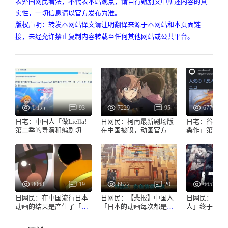
表外国网民看法，不代表本站观点，请自行甄别文中所述内容的真
实性，一切信息请以官方发布为准。
版权声明：转发本网站译文请注明翻译来源于本网站和本页面链
接，未经允许禁止复制内容转载至任何其他网站或公共平台。
1.1万
93
7229
95
6779
日宅：中国人「做Liella!
日网民：柯南最新剧场版
日宅：谷歌搜
第二季的导演和编剧切腹
在中国被喷，动画官方回
粪作」第一条就是
吧😡」「反人类粪作」
应
了...
8068
19
6822
20
6652
日网民：在中国流行日本
日网民：【悲报】中国人
日网民：【爆
动画的结果是产生了「胖
「日本的动画每次都是一
人」终于被中
虎眼」这个词www
样的套路，日本人看不腻
www
吗？」