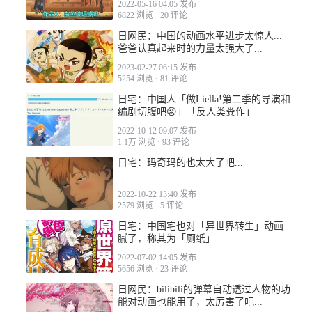
2022-05-16 04:05 发布
6822 浏览
·
20 评论
日网民：中国的动画水平进步太惊人...
爸爸认真起来时的力量太强大了...
2023-02-27 06:15 发布
5254 浏览
·
81 评论
日宅：中国人「做Liella!第二季的导演和
编剧切腹吧😡」「反人类粪作」
2022-10-12 09:07 发布
1.1万 浏览
·
93 评论
日宅：玛奇玛的也太大了吧...
2022-10-22 13:40 发布
2579 浏览
·
5 评论
日宅：中国宅也对「异世界转生」动画
腻了，称其为「厕纸」
2022-07-02 14:05 发布
5656 浏览
·
23 评论
日网民：bilibili的弹幕自动透过人物的功
能对动画也能用了，太厉害了吧...