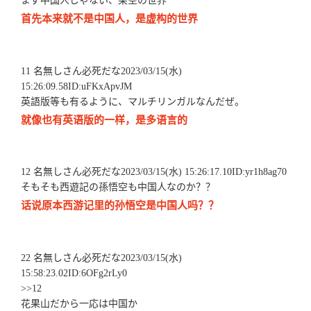
まず中国人じゃない、架空の世界
首先本来就不是中国人，是虚构的世界
11 名無しさん必死だな2023/03/15(水)
15:26:09.58ID:uFKxApvJM
英語版等も有るように、マルチリンガルなんだぜ。
就像也有英语版的一样，是多语言的
12 名無しさん必死だな2023/03/15(水) 15:26:17.10ID:yr1h8ag70
そもそも西遊記の孫悟空も中国人なのか？？
话说原本西游记里的孙悟空是中国人吗？？
22 名無しさん必死だな2023/03/15(水)
15:58:23.02ID:6OFg2rLy0
>>12
花果山だから一応は中国か