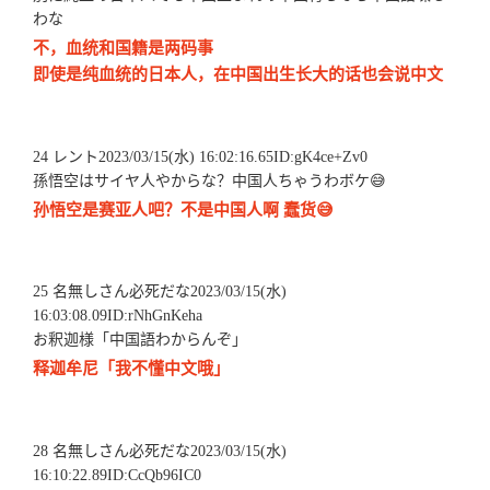
わな
不，血统和国籍是两码事
即使是纯血统的日本人，在中国出生长大的话也会说中文
24 レント2023/03/15(水) 16:02:16.65ID:gK4ce+Zv0
孫悟空はサイヤ人やからな？中国人ちゃうわボケ😅
孙悟空是赛亚人吧？不是中国人啊 蠢货😅
25 名無しさん必死だな2023/03/15(水)
16:03:08.09ID:rNhGnKeha
お釈迦様「中国語わからんぞ」
释迦牟尼「我不懂中文哦」
28 名無しさん必死だな2023/03/15(水)
16:10:22.89ID:CcQb96IC0