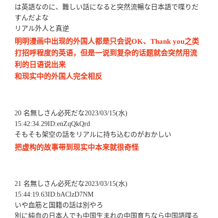
は英語なのに、難しい話になると突然流暢な日本語で喋りだ
すんだよな
リアル外人と真逆
明明漫画中出现的外国人都是只会说OK、Thank you之类
打招呼程度的英语，但是一说到复杂的话题就会突然用流
利的日语说出来
和现实中的外国人完全相反
20 名無しさん必死だな2023/03/15(水)
15:42:34.29ID:enZqQkQrd
そもそも架空の話をリアルに持ち込むのがおかしい
把虚构的故事带到现实中本来就很奇怪
21 名無しさん必死だな2023/03/15(水)
15:44:19.63ID:bAClzD7NM
いや血筋と国籍の話は別やろ
別に純血の日本人でも中国生まれの中国育ちなら中国語喋る