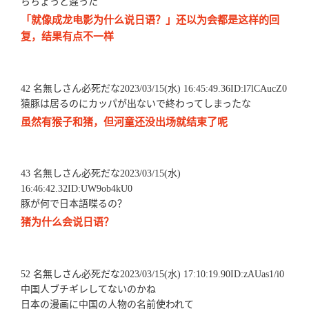
らちょっと違った
「就像成龙电影为什么说日语？」还以为会都是这样的回
复，结果有点不一样
42 名無しさん必死だな2023/03/15(水) 16:45:49.36ID:l7lCAucZ0
猿豚は居るのにカッパが出ないで終わってしまったな
虽然有猴子和猪，但河童还没出场就结束了呢
43 名無しさん必死だな2023/03/15(水)
16:46:42.32ID:UW9ob4kU0
豚が何で日本語喋るの？
猪为什么会说日语？
52 名無しさん必死だな2023/03/15(水) 17:10:19.90ID:zAUas1/i0
中国人ブチギレしてないのかね
日本の漫画に中国の人物の名前使われて