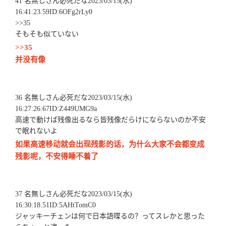
41 名無しさん必死だな2023/03/15(水)
16:41:23.59ID:6OFg2rLy0
>>35
そもそも似ていない
>>35
并没有像
36 名無しさん必死だな2023/03/15(水)
16:27:26.67ID:Z449UMG9a
高速で動けば残像出るなら皆残像だらけにならないのか不安
で眠れないよ
如果高速移动就会出现残影的话，为什么大家不会都变成
残影呢，不安得睡不着了
37 名無しさん必死だな2023/03/15(水)
16:30:18.51ID:5AHtTomC0
ジャッキーチェンは何で日本語喋るの？ってスレかと思った