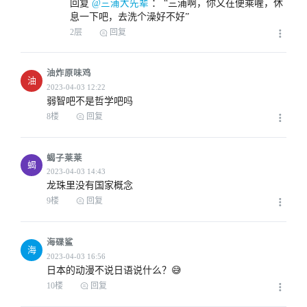
回复
 @三浦大先辈
 ： 
“三浦啊，你又在便乘喔，休
息一下吧，去洗个澡好不好”
2023-04-03 08:46
2层
回复
油炸原味鸡
油
弱智吧不是哲学吧吗
8楼
回复
2023-04-03 09:07
蝎子莱莱
蝎
龙珠里没有国家概念
9楼
回复
2023-04-03 09:10
海碟鲨
海
日本的动漫不说日语说什么？😅
10楼
回复