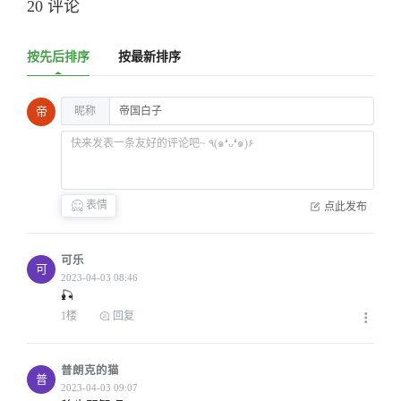
20 评论
按先后排序
按最新排序
昵称
帝
表情
点此发布
可乐
可
🎣
1楼
回复
普朗克的猫
普