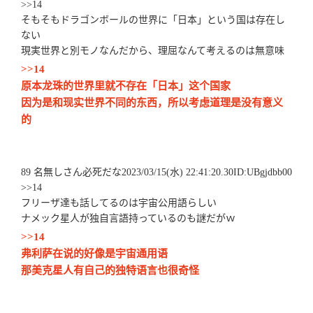
>>14
そもそもドラゴンボールの世界に「日本」という国は存在し
ない
現実世界と別モノなんだから、理屈なんて考えるのは無意味
>>14
原本龙珠的世界里就不存在「日本」这个国家
因为是和现实世界不同的东西，所以考虑道理是没有意义
的
89 名無しさん必死だな2023/03/15(水) 22:41:20.30ID:UBgjdbb00
>>14
フリーザ達も話してるのは宇宙公用語らしい
ナメック星人が独自言語持っているのも謎だがｗ
>>14
弗利萨在说的好像是宇宙通用语
那美克星人有自己的独特语言也很奇怪