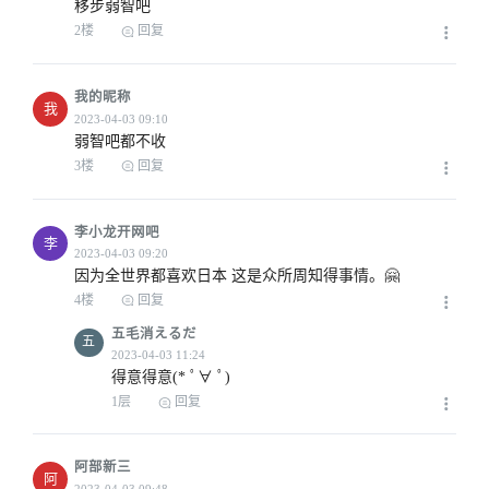
移步弱智吧
2楼
回复
我的昵称
我
弱智吧都不收
3楼
回复
李小龙开网吧
李
因为全世界都喜欢日本 这是众所周知得事情。🤗
4楼
回复
五毛消えるだ
五
得意得意(* ﾟ∀ ﾟ)
1层
回复
阿部新三
阿