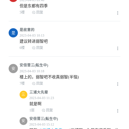
但是东都有四季
5楼
回复
是故意的
是
建议转进弱智吧
6楼
回复
安倍晋三(転生中)
安
楼上的，弱智吧不收真弱智(半恼)
7楼
回复
三浦大先辈
三
就是啊
1层
回复
安倍晋三(転生中)
安