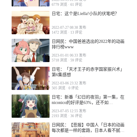
6779 浏览
·
61 评论
日宅：这个是Liella!小队的伏笔吧？
2023-04-04 10:35
2022-07-27 08:38 发布
1472 浏览
·
13 评论
日网民：中国爸爸选出的2022年的动画
排行榜www
2023-01-01 06:33 发布
5718 浏览
·
59 评论
2023-04-06 06:23
日宅：「天才王子的赤字国家振兴术」
第6集感想
2022-03-06 23:32 发布
505 浏览
·
0 评论
日宅：新番「幻日的夜羽」第一集，在
niconico的好评是63%，还不如
2023-04-06 08:15
SuperStar...？
2023-07-05 12:55 发布
2193 浏览
·
36 评论
日网民：【悲报】中国人「日本的动画
每次都是一样的套路，日本人看不腻
吗？」