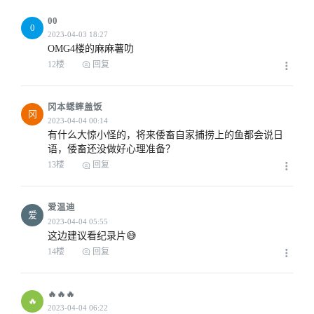
2023-04-03 09:20
00
0
OMG4楼的麻麻薯叻
12楼
回复
2023-04-03 11:24
冈本蟋蟀盖饭
冈
有什么大惊小怪的，将来倭畜自家捕捞上的鱼都会说日
语，倭畜还没做好心理准备？
13楼
回复
2023-04-03 09:48
爱温迪
爱
这边建议看纪录片😅
14楼
回复
2023-04-03 10:13
🔥🔥🔥
🔥