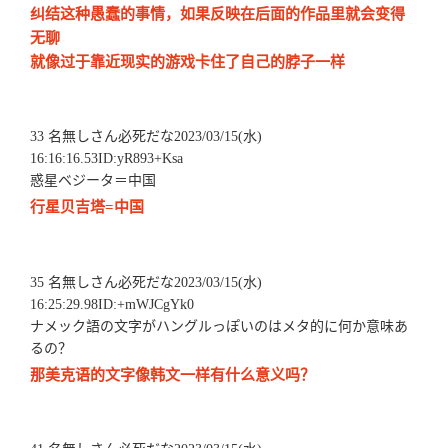
纠结这种愚蠢的事情，如果反映在后面的作品里就会变得
无聊
就像过于靠近现实的游戏卡住了自己的脖子一样
33 名無しさん必死だな2023/03/15(水)
16:16:16.53ID:yR893+Ksa
惑星ベジータ＝中国
行星贝吉塔=中国
35 名無しさん必死だな2023/03/15(水)
16:25:29.98ID:+mWJCgYk0
ナメック語の文字がハングルっぽいのはメタ的に何か意味あ
るの？
那美克语的文字像韩文一样有什么意义吗？