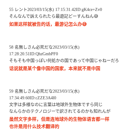
55 レント2023/03/15(水) 17:15:31.42ID:gK4ce+Zv0
そんなんで訴えられたら最遊記どーすんねん😅
如果这样就被告的话，最游记怎么办😅
58 名無しさん必死だな2023/03/15(水)
17:28:20.51ID:QhzGmbPF0
そもそも中国っぽい何処かの国であって中国じゃねーだろ
话说就是某个像中国的国家，本来就不是中国
59 名無しさん必死だな2023/03/15(水)
17:34:49.60ID:cZZE3A4l0
文字は多様なのに言葉は地球外生物体ですら同じ
なんらかのテクノロジーで訳されてるのかも知れんが
虽然文字多样，但是连地球外的生物体语言都一样
也许是用什么技术翻译的