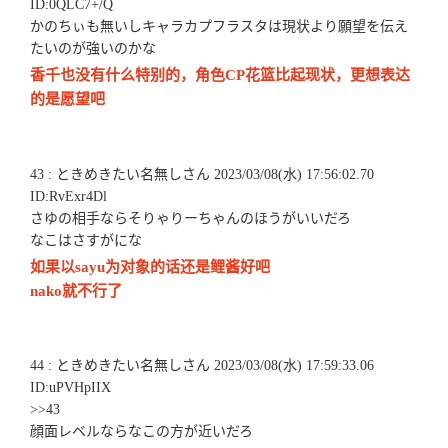
ID:0QLC7+/Q
かのちぃも無いしキャラカプフラスタは現状より願望を伝え
たいのが強いのかな
香千也没有什么特别的，角色CP花篮比起现状，更想表达
的是愿望吧
43 : ときめきたい名無しさん 2023/03/08(水) 17:56:02.70
ID:RvExr4Dl
さゆの相手ならそりゃりーちゃんのほうがいいだろ
なこはさすがにな
如果以sayu为对象的话还是鲤酱好吧
nako就不行了
44 : ときめきたい名無しさん 2023/03/08(水) 17:59:33.06
ID:uPVHpIIX
>>43
顔面レベルならなこの方が近いだろ