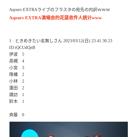
Aqours EXTRAライブのフラスタの宛先の内訳ｗｗｗ
Aqours EXTRA演唱会的花篮收件人统计www
1 : ときめきたい名無しさん 2023/03/12(日) 23:41:30.23
ID:tQCUdQnB
伊波 5
高槻 4
小宮 3
降幡 2
小林 2
蓬田 2
諏訪 1
鈴木 1
斉藤 0