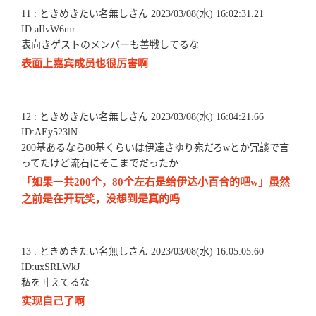
11 : ときめきたい名無しさん 2023/03/08(水) 16:02:31.21
ID:aIlvW6mr
表向きゲストのメンバーも善戦してるな
表面上嘉宾成员也很厉害啊
12 : ときめきたい名無しさん 2023/03/08(水) 16:04:21.66
ID:AEy523lN
200基あるなら80基くらいは伊達さゆり宛だろwとか冗談で言
ってたけど流石にそこまでだったか
「如果一共200个，80个左右是给伊达小百合的吧w」虽然
之前是在开玩笑，没想到是真的吗
13 : ときめきたい名無しさん 2023/03/08(水) 16:05:05.60
ID:uxSRLWkJ
私を叶えてるな
实现自己了啊