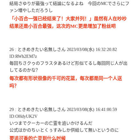
結局さゆりが最強って結論になるよね 今回のMCでさらにフ
ァン増やしただろうし
「小百合一强已经结束了！大家并列！」虽然有人在吵吵
结果还是小百合最强，这次的MC更是增加了粉丝吧
26 : ときめきたい名無しさん 2023/03/08(水) 16:32:20.82
ID:RWh2EM7z
毎回ちさクゥのフラスタあるけど形似てるし毎回同じ人が出
してるのかな？
每次都有形状很像的千可的花篮，每次都是同一个人送
吗？
29 : ときめきたい名無しさん 2023/03/08(水) 16:41:00.59
ID:OHdyUK2V
いつまでクーカーの亡霊を追いかけるんだ
公式はかのちぃとくぅすみしか供給して無いというのに
要追可香的亡灵到什么时候