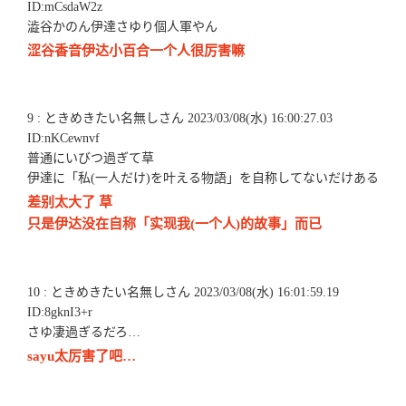
ID:mCsdaW2z
澁谷かのん伊達さゆり個人軍やん
涩谷香音伊达小百合一个人很厉害嘛
9 : ときめきたい名無しさん 2023/03/08(水) 16:00:27.03
ID:nKCewnvf
普通にいびつ過ぎて草
伊達に「私(一人だけ)を叶える物語」を自称してないだけある
差别太大了 草
只是伊达没在自称「实现我(一个人)的故事」而已
10 : ときめきたい名無しさん 2023/03/08(水) 16:01:59.19
ID:8gknI3+r
さゆ凄過ぎるだろ…
sayu太厉害了吧…