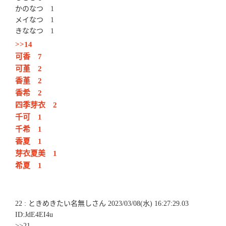
かのなつ 1
メイなつ 1
きななつ 1
>>14
可香 7
可堇 2
香堇 2
香希 2
四季芽衣 2
千可 1
千希 1
香夏 1
芽衣夏美 1
希夏 1
22 : ときめきたい名無しさん 2023/03/08(水) 16:27:29.03
ID:JdE4EI4u
>>21