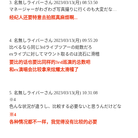
3. 名無しライバーさん:2023/03/13(月) 08:53:50
マネージャーがわざわざ写真撮りに行くのも大変だな…
经纪人还要特意去拍照真麻烦啊...
4. 名無しライバーさん:2023/03/13(月) 09:55:20
比べるなら同じ3rdライブツアーの総数だろ
exライブに対してマウント取るのは流石に滑稽
要比的话也要比同样的3rd巡演的总数吧
和ex演唱会比较拿来炫耀太滑稽了
5. 名無しライバーさん:2023/03/13(月) 10:31:08
※4
色んな状況が違うし、比較する必要ないと思うんだけどな
※4
各种情况都不一样，我觉得没有比较的必要