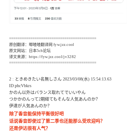
=========================================
原创翻译：唧喳喳翻译网
fyw.jzz.cool
原文网站：日本5ch论坛
译文来源：
https://fyw.jzz.cool/jv3282
=========================================
2 : ときめきたい名無しさん 2023/03/08(水) 15:54:13.63
ID:phcVbkrs
かのん以外はバランス取れてでいいやん
つかかのんって2期経てもそんな人気あんのか？
伊達が人気あんのか？
除了香音能保持平衡很好吧
话说香音即使过了第二季也还能那么受欢迎吗？
还是伊达很有人气？