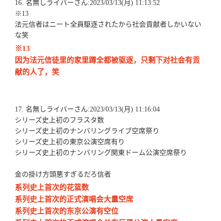
16. 名無しライバーさん:2023/03/13(月) 11:13:52
※13
法元信者はニート全員駆逐されたから社会貢献者しかいない
な笑
※13
因为法元信徒里的家里蹲全都被驱逐，只剩下对社会有贡
献的人了，笑
17. 名無しライバーさん:2023/03/13(月) 11:16:04
シリーズ史上初のフラスタ数
シリーズ史上初のナンバリングライブ空席祭り
シリーズ史上初の東京公演空席有り
シリーズ史上初のナンバリング関東ドーム公演空席祭り
金の掛け方頭悪すぎるだろ信者
系列史上首次的花篮数
系列史上首次的正式演唱会大量空席
系列史上首次的东京公演有空位