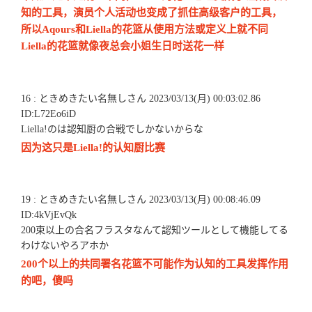
知的工具，演员个人活动也变成了抓住高级客户的工具，
所以Aqours和Liella的花篮从使用方法或定义上就不同
Liella的花篮就像夜总会小姐生日时送花一样
16 : ときめきたい名無しさん 2023/03/13(月) 00:03:02.86
ID:L72Eo6iD
Liella!のは認知厨の合戦でしかないからな
因为这只是Liella!的认知厨比赛
19 : ときめきたい名無しさん 2023/03/13(月) 00:08:46.09
ID:4kVjEvQk
200束以上の合名フラスタなんて認知ツールとして機能してる
わけないやろアホか
200个以上的共同署名花篮不可能作为认知的工具发挥作用
的吧，傻吗