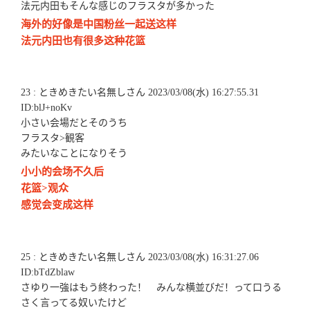
法元内田もそんな感じのフラスタが多かった
海外的好像是中国粉丝一起送这样
法元内田也有很多这种花篮
23 : ときめきたい名無しさん 2023/03/08(水) 16:27:55.31
ID:blJ+noKv
小さい会場だとそのうち
フラスタ>観客
みたいなことになりそう
小小的会场不久后
花篮>观众
感觉会变成这样
25 : ときめきたい名無しさん 2023/03/08(水) 16:31:27.06
ID:bTdZblaw
さゆり一強はもう終わった！ みんな横並びだ！って口うる
さく言ってる奴いたけど