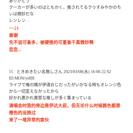
ありがとう
クーカーが多いのはともかく、推されてるクゥすみやかのち
ぃは微妙だな
レンレン…
>>21
谢谢
先不说可香多，被硬推的可堇香千真微妙啊
恋恋...
15 : ときめきたい名無しさん 2023/03/08(水) 16:06:22.62
ID:MON/yiHH
ライブで俺の隣が伊達おじだったがいかなる時もオレンジ色
から一切変えなかったから
好かれ悪かれ異質な推しが多く集まっている
演唱会时我的旁边是伊达大叔，但无论什么时候颜色都是
橙色的没换过
来了一堆异常的家伙