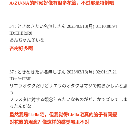
A•ZU•NA的时候好像有很多花篮，不过那是特例吧
34 : ときめきたい名無しさん 2023/03/13(月) 01:10:08.94
ID:EllEIxR0
あんちゃん多いな
杏树好多啊
37 : ときめきたい名無しさん 2023/03/13(月) 02:01:17.21
ID:n/cdT5lP
リエラオタクだけどリエラのオタクはマジで頭おかしいと思
う
フラスタに対する観念？みたいなものがどこかでズレてしま
ったんだな
虽然我是Liella宅，但我觉得Liella宅真的脑子有问题
对花篮的观念？像这样的感觉哪里不对