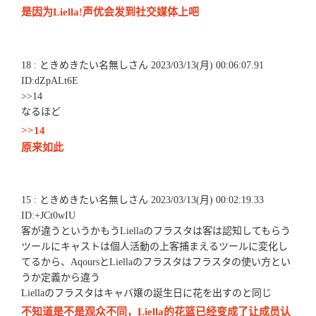
是因为Liella!声优会发到社交媒体上吧
18 : ときめきたい名無しさん 2023/03/13(月) 00:06:07.91
ID:dZpALt6E
>>14
なるほど
>>14
原来如此
15 : ときめきたい名無しさん 2023/03/13(月) 00:02:19.33
ID:+JCt0wIU
客が違うというかもうLiellaのフラスタは客は認知してもらう
ツールにキャストは個人活動の上客捕まえるツールに変化し
てるから、AqoursとLiellaのフラスタはフラスタの使い方とい
うか定義から違う
Liellaのフラスタはキャバ嬢の誕生日に花を出すのと同じ
不知道是不是观众不同，Liella的花篮已经变成了让成员认