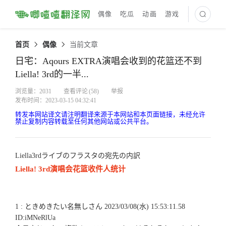
偶像
吃瓜
动画
游戏
最新译文
首页
偶像
当前文章
日宅：Aqours EXTRA演唱会收到的花篮还不到
Liella! 3rd的一半...
浏览量：2031
查看评论
(58)
举报
发布时间：2023-03-15 04:32:41
转发本网站译文请注明翻译来源于本网站和本页面链接，未经允许
禁止复制内容转载至任何其他网站或公共平台。
Liella3rdライブのフラスタの宛先の内訳
Liella! 3rd演唱会花篮收件人统计
1 : ときめきたい名無しさん 2023/03/08(水) 15:53:11.58
ID:iMNeRlUa