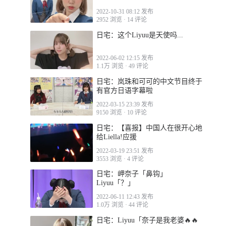
2022-10-31 08:12 发布
2952 浏览
·
14 评论
日宅：这个Liyuu是天使吗...
2022-06-02 12:15 发布
1.1万 浏览
·
49 评论
日宅：岚珠和可可的中文节目终于
有官方日语字幕啦
2022-03-15 23:39 发布
9150 浏览
·
10 评论
日宅：【喜报】中国人在很开心地
给Liella!应援
2022-03-19 23:51 发布
3553 浏览
·
4 评论
日宅：岬奈子「鼻钩」
Liyuu「？」
2022-06-11 12:43 发布
1.0万 浏览
·
44 评论
日宅：Liyuu「奈子是我老婆🔥🔥