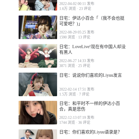
2022-04-02 00:11 发布
1.6万 浏览
·
23 评论
日宅：伊达小百合「（我不会也挺
可爱吧？)」
2022-08-29 05:25 发布
1590 浏览
·
13 评论
日宅：LoveLive!现在有中国人却没
有黑人
2022-06-27 14:33 发布
3871 浏览
·
25 评论
日宅：说说你们喜欢的Liyuu发言
2022-02-14 17:51 发布
1.5万 浏览
·
7 评论
日宅：和平时不一样的伊达小百
合，真是悲伤
2022-12-13 07:19 发布
1744 浏览
·
36 评论
日宅：你们喜欢的Liyuu语录是？