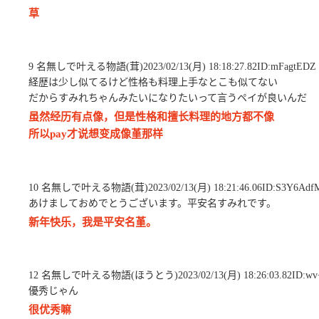
草
9 名無しで叶える物語(茸)2023/02/13(月) 18:18:27.82ID:mFagtEDZ
経歴は少し似てるけど性格も料理上手なとこも似てない
だからすみれちゃんみたいになりたいって言うペイが良いんだ
虽然经历有点像，但是性格和擅长料理的地方都不像
所以pay才说想变成像堇那样
10 名無しで叶える物語(茸)2023/02/13(月) 18:21:46.06ID:S3Y6Adf
あけましておめでとうございます。平安名すみれです。
新年快乐，我是平安名堇。
12 名無しで叶える物語(ほうとう)2023/02/13(月) 18:26:03.82ID:wv
優秀じゃん
很优秀嘛