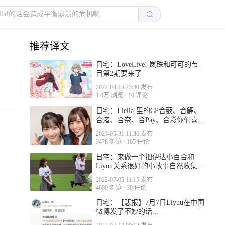
推荐译文
日宅：LoveLive! 岚珠和可可的节
目第2期要来了
2022-04-15 23:30 发布
1.0万 浏览
·
10 评论
日宅：Liella!里的CP合薮、合鲤、
合渚、合奈、合Pay、合彩你们喜欢
哪个？
2023-05-31 11:36 发布
3478 浏览
·
165 评论
日宅：来做一个把伊达小百合和
Liyuu关系很好的小故事自然收集起
来的帖子
2022-07-05 11:15 发布
4609 浏览
·
30 评论
日宅：【悲报】7月7日Liyuu在中国
微博发了不妙的话...