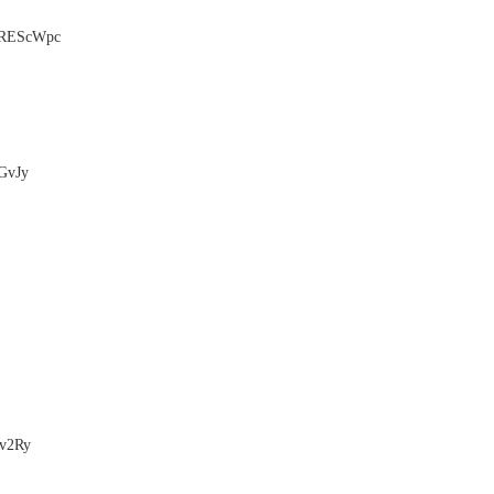
REScWpc
GvJy
v2Ry