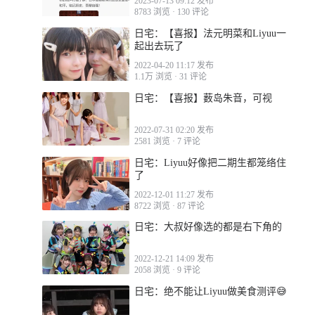
2023-07-13 09:12 发布
8783 浏览
·
130 评论
日宅：【喜报】法元明菜和Liyuu一
起出去玩了
2022-04-20 11:17 发布
1.1万 浏览
·
31 评论
日宅：【喜报】薮岛朱音，可视
2022-07-31 02:20 发布
2581 浏览
·
7 评论
日宅：Liyuu好像把二期生都笼络住
了
2022-12-01 11:27 发布
8722 浏览
·
87 评论
日宅：大叔好像选的都是右下角的
2022-12-21 14:09 发布
2058 浏览
·
9 评论
日宅：绝不能让Liyuu做美食测评😅