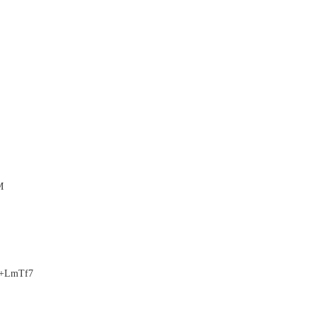
M
+LmTf7