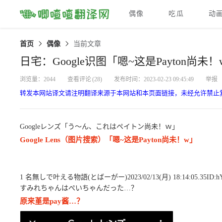
偶像
吃瓜
动
首页
偶像
当前文章
日宅：Google识图「嗯~这是Payton尚未！
浏览量：2044
查看评论
(28)
发布时间：2023-02-23 09:45:49
举报
转发本网站译文请注明翻译来源于本网站和本页面链接，未经允许禁止
Googleレンズ「う～ん、これはペイトン尚未！ｗ」
Google Lens（图片搜索）「嗯~这是Payton尚未！w」
1 名無しで叶える物語(とばーがー)2023/02/13(月) 18:14:05.35ID:hY
すみれちゃんはぺいちゃんだった…？
原来堇是pay酱…？