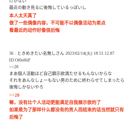
けがない
最近の動き見るに後悔しているっぽいし
本人太天真了
做了一些偶像内容，不可能不以偶像活动为卖点
看最近的动作好像很后悔
36 : ときめきたい名無しさん 2023/02/14(火) 18:51:12.87
ID:Ot0ol6iF
>>28
まあ個人活動ほど自己顕示欲満たせるもんないからな
それをあんなしょーもない男のために終わらせてしまったら
後悔しかないやろ
>>28
嘛，没有比个人活动更能满足自我展示欲的了
如果是为了那样什么都没有的男人而结束的话当然就只有
后悔了