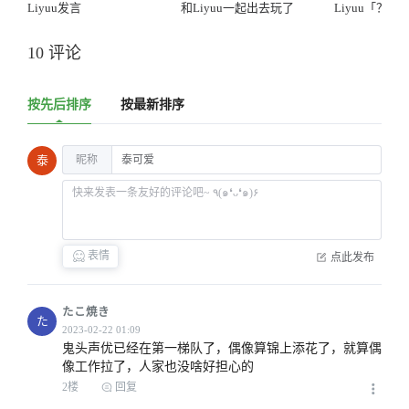
Liyuu发言
和Liyuu一起出去玩了
Liyuu「？」
10 评论
按先后排序
按最新排序
昵称
泰
表情
点此发布
たこ焼き
た
鬼头声优已经在第一梯队了，偶像算锦上添花了，就算偶
像工作拉了，人家也没啥好担心的
2楼
回复