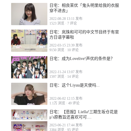
2023-02-23 09:27
日宅：相良茉优「鬼头明里给我的衣服
穿不进去」
2022-08-28 13:11 发布
1523 浏览
·
7 评论
日宅：岚珠和可可的中文节目终于有官
方日语字幕啦
2022-03-15 23:39 发布
2023-02-23 15:21
9150 浏览
·
10 评论
日宅：成为Lovelive!声优的条件是？
2022-11-24 13:07 发布
1597 浏览
·
14 评论
日宅：这个Liyuu是天使吗...
2022-06-02 12:15 发布
1.1万 浏览
·
49 评论
日宅：【悲报】Liella!三期生坂仓花是
μ's原教旨还喜欢可可....
2023-06-21 17:44 发布
3384 浏览
·
95 评论