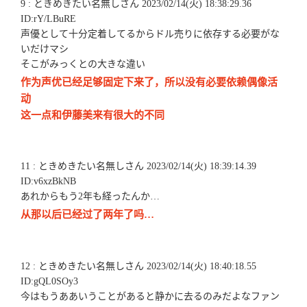
9 : ときめきたい名無しさん 2023/02/14(火) 18:38:29.36
ID:rY/LBuRE
声優として十分定着してるからドル売りに依存する必要がな
いだけマシ
そこがみっくとの大きな違い
作为声优已经足够固定下来了，所以没有必要依赖偶像活
动
这一点和伊藤美来有很大的不同
11 : ときめきたい名無しさん 2023/02/14(火) 18:39:14.39
ID:v6xzBkNB
あれからもう2年も経ったんか…
从那以后已经过了两年了吗…
12 : ときめきたい名無しさん 2023/02/14(火) 18:40:18.55
ID:gQL0SOy3
今はもうああいうことがあると静かに去るのみだよなファン