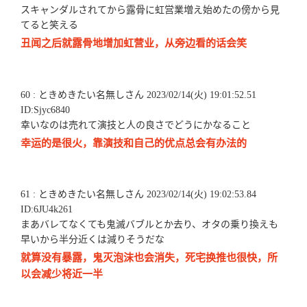
スキャンダルされてから露骨に虹営業増え始めたの傍から見
てると笑える
丑闻之后就露骨地增加虹营业，从旁边看的话会笑
60 : ときめきたい名無しさん 2023/02/14(火) 19:01:52.51
ID:Sjyc6840
幸いなのは売れて演技と人の良さでどうにかなること
幸运的是很火，靠演技和自己的优点总会有办法的
61 : ときめきたい名無しさん 2023/02/14(火) 19:02:53.84
ID:6JU4k261
まあバレてなくても鬼滅バブルとか去り、オタの乗り換えも
早いから半分近くは減りそうだな
就算没有暴露，鬼灭泡沫也会消失，死宅换推也很快，所
以会减少将近一半