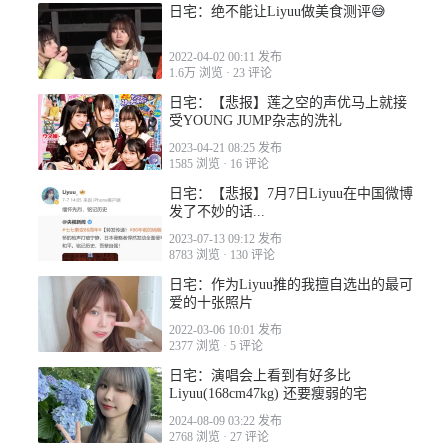
日宅：绝不能让Liyuu做美食测评😅
2022-04-02 00:11 发布
1.6万 浏览
·
23 评论
2023-02-22 06:52
日宅：【悲报】莲之空的声优马上就接
受YOUNG JUMP杂志的洗礼
2023-04-21 08:25 发布
1585 浏览
·
16 评论
日宅：【悲报】7月7日Liyuu在中国微博
发了不妙的话...
2023-02-22 08:44
2023-07-13 09:12 发布
8783 浏览
·
130 评论
日宅：作为Liyuu推的我擅自选出的最可
爱的十张照片
2022-03-06 10:01 发布
2377 浏览
·
5 评论
日宅：演唱会上看到有好多比
Liyuu(168cm47kg) 还要瘦弱的宅
2024-08-09 03:22 发布
2768 浏览
·
27 评论