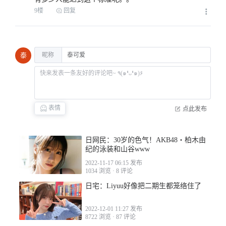
9楼
回复
2023-02-22 03:31
昵称
泰
表情
点此发布
2023-02-23 01:28
日网民：30岁的色气！AKB48・柏木由
纪的泳装和山谷www
2022-11-17 06:15 发布
1034 浏览
·
8 评论
日宅：Liyuu好像把二期生都笼络住了
2023-02-22 06:44
2022-12-01 11:27 发布
8722 浏览
·
87 评论