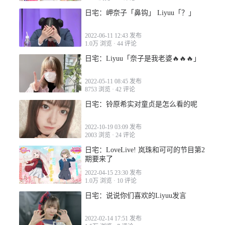
日宅：岬奈子「鼻钩」 Liyuu「？」
2022-06-11 12:43 发布
1.0万 浏览
·
44 评论
日宅：Liyuu「奈子是我老婆🔥🔥🔥」
2022-05-11 08:45 发布
8753 浏览
·
42 评论
日宅：铃原希实对童贞是怎么看的呢
2022-10-19 03:09 发布
2003 浏览
·
24 评论
日宅：LoveLive! 岚珠和可可的节目第2
期要来了
2022-04-15 23:30 发布
1.0万 浏览
·
10 评论
日宅：说说你们喜欢的Liyuu发言
2022-02-14 17:51 发布