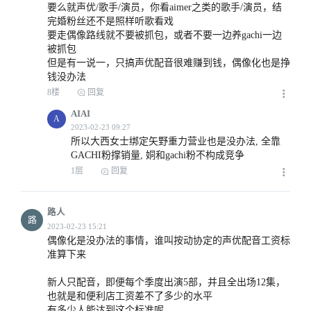
要么就声优/歌手/演员，你看aimer之类的歌手/演员，结
完婚粉丝还不是照样听歌看戏

要走偶像路线就不要被抓包，或者不要一边养gachi一边
2023-02-22 01:09
被抓包

但是有一说一，只搞声优配音很难赚到钱，偶像化也是挣
钱没办法
8楼
回复
AIAI
A
所以大西女士绑定矢野重力营业也是没办法, 全靠
2023-02-22 01:24
GACHI粉撑销量, 姛和gachi粉不构成竞争
1层
回复
路人
路
偶像化是没办法的事情，谁叫按动协定的声优配音工资标
准算下来

2023-02-22 01:36
新人只配音，即便每个季度出演5部，并且全出场12集，
也就是和便利店工资差不了多少的水平

有多少人能达到这个标准呢。。