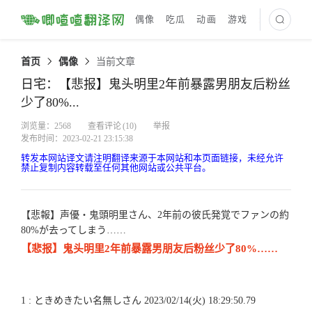
偶像
吃瓜
动画
游戏
最新译文
首页
偶像
当前文章
日宅：【悲报】鬼头明里2年前暴露男朋友后粉丝
少了80%...
浏览量：2568
查看评论
(10)
举报
发布时间：2023-02-21 23:15:38
转发本网站译文请注明翻译来源于本网站和本页面链接，未经允许
禁止复制内容转载至任何其他网站或公共平台。
【悲報】声優・鬼頭明里さん、2年前の彼氏発覚でファンの約
80%が去ってしまう……
【悲报】鬼头明里2年前暴露男朋友后粉丝少了80%……
1 : ときめきたい名無しさん 2023/02/14(火) 18:29:50.79