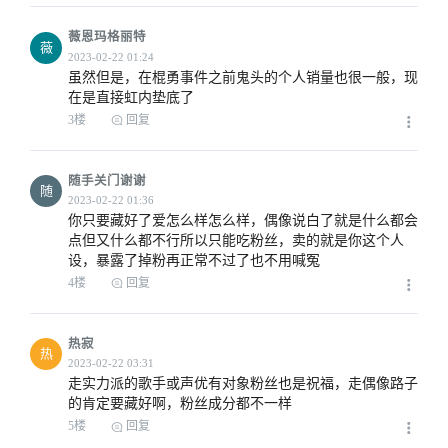
薇恩玛格丽特
薇
虽然但是，在棍勇事件之前鬼头的个人销量也很一般，现
在是直接虹内垫底了
3楼
回复
随手关门谢谢
随
你只要藏好了爱怎么样怎么样，偶像说白了就是什么都会
点但又什么都不行所以只能吃粉丝，卖的就是你这个人
设，暴露了掉粉再正常不过了也不用喊冤
4楼
回复
热寂
热
走实力派的歌手或声优有对象粉丝也是祝福，走偶像路子
的肯定要藏好啊，粉丝成分都不一样
5楼
回复