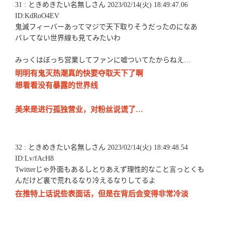
31 : ときめきたい名無しさん 2023/02/14(火) 18:49:47.06
ID:KdRoO4EV
鬼滅フィーバーあってマジで天下取りそうだったのになあ
バレてない世界線も見てみたいわ
みっくはぼっち営業してファンに嘘ついてたからねえ…
明明有鬼灭热潮真的快要夺取天下了啊
想看看没有暴露的世界线
美来是进行孤独营业，对粉丝说谎了…
32 : ときめきたい名無しさん 2023/02/14(火) 18:49:48.54
ID:Lv/fAcH8
Twitterじゃ外面もあるしとりあえず理性的なこと言っとくも
んだけど裏で荒れるなり冷えるなりしてるよ
在推特上话说些表面话，但是在背后会变得非常冷淡