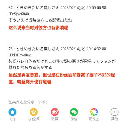
67 : ときめきたい名無しさん 2023/02/14(火) 19:09:00.58
ID:Sjyc6840
そういえば当時彼方にも影響出たね
这么说来当时对彼方也有影响呢
76 : ときめきたい名無しさん 2023/02/14(火) 19:14:32.88
ID:DHcve0ev
彼氏バレ自体もだけどこの件で頭の悪さが露呈してファンが
離れた節もある気がする
虽然是男友暴露，但也是在粉丝面前暴露了脑子不好的程
度，粉丝离开也有道理
如果喜欢就分享一下呐：
QQ
QQ空间
微博
微信
朋友圈
其他