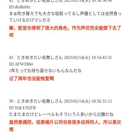
42 : ときめきたい名無しさん 2023/02/14(火) 18:54:36.90
ID:tKd8z6fz
まぁ吹き替えでも大きな役取ってるし声優としては全然食っ
ていけるだけマシだろ
嘛，配音也得到了很大的角色，作为声优完全能做下去了
吧
43 : ときめきたい名無しさん 2023/02/14(火) 18:54:43.31
ID:AFW190ei
2年たっても持ち直せないもんなんだな
过了两年也没能恢复啊
50 : ときめきたい名無しさん 2023/02/14(火) 18:56:33.15
ID:SQLE3QTR
たまたまだけどレーベルもそういう人多いから災難だね
虽然是偶然，但是唱片公司也有很多这样的人，所以是灾
难