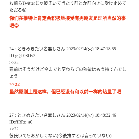
お前らTwitterじゃ彼氏いて当たり前とか前向きに受け止めて
ただろ😡
你们在推特上肯定会积极地接受有男朋友是理所当然的事
吧😡
24 : ときめきたい名無しさん 2023/02/14(火) 18:47:18.55
ID:gQL0SOy3
>>22
建前はそうだけど今までと変わらずの熱量はもう持てんでし
ょう
>>22
虽然原则上是这样，但已经没有和以前一样的热量了吧
27 : ときめきたい名無しさん 2023/02/14(火) 18:48:32.46
ID:ffRRz+a0
>>22
彼氏いてもおかしくない(今後推すとは言っていない)