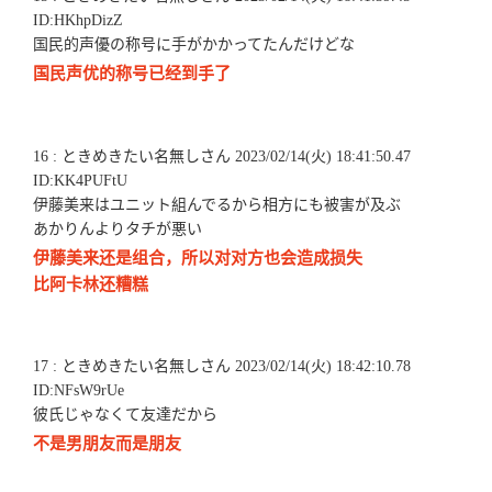
ID:HKhpDizZ
国民的声優の称号に手がかかってたんだけどな
国民声优的称号已经到手了
16 : ときめきたい名無しさん 2023/02/14(火) 18:41:50.47
ID:KK4PUFtU
伊藤美来はユニット組んでるから相方にも被害が及ぶ
あかりんよりタチが悪い
伊藤美来还是组合，所以对对方也会造成损失
比阿卡林还糟糕
17 : ときめきたい名無しさん 2023/02/14(火) 18:42:10.78
ID:NFsW9rUe
彼氏じゃなくて友達だから
不是男朋友而是朋友