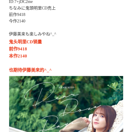
ID:7+jDC2me
ちなみに鬼頭明里CD売上
前作9418
今作2140
伊藤美来も楽しみやね^_^
鬼头明里CD销量
前作9418
本作2140
也期待伊藤美来的^_^