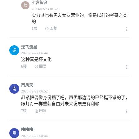
七宫智音
七
实力派也有男友女友营业的，像是以前的考哥之类
的
1层
回复
逆飞流星
逆
这种真是坏文化
6楼
回复
南风天
南
赶紧把偶像身份摘了吧，声优那边混的已经挺不错的了，
跟灯灯一样重获自由对未来发展更有利😎
7楼
回复
噜噜噜
噜