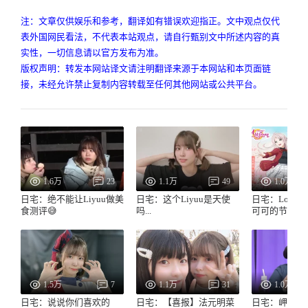
注：文章仅供娱乐和参考，翻译如有错误欢迎指正。文中观点仅代
表外国网民看法，不代表本站观点，请自行甄别文中所述内容的真
实性，一切信息请以官方发布为准。
版权声明：转发本网站译文请注明翻译来源于本网站和本页面链
接，未经允许禁止复制内容转载至任何其他网站或公共平台。
1.6万
23
1.1万
49
1.0万
日宅：绝不能让Liyuu做美
日宅：这个Liyuu是天使
日宅：LoveLi
食测评😅
吗...
可可的节目第
1.5万
7
1.1万
31
1.0万
日宅：说说你们喜欢的
日宅：【喜报】法元明菜
日宅：岬奈子