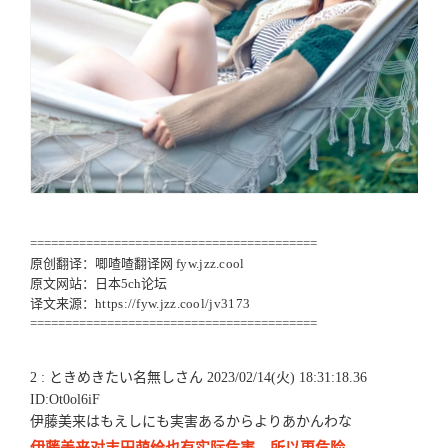
=========================================
原创翻译：唧喳喳翻译网
fyw.jzz.cool
原文网站：日本5ch论坛
译文来源：
https://fyw.jzz.cool/jv3173
=========================================
2 : ときめきたい名無しさん 2023/02/14(火) 18:31:18.36
ID:Ot0ol6iF
伊藤美来はもえしにも実害あるからよりあかんわな