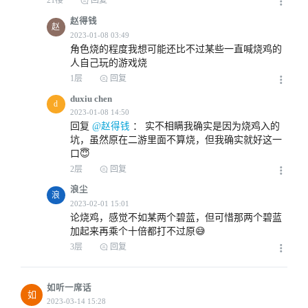
21楼
回复
赵得钱
赵
角色烧的程度我想可能还比不过某些一直喊烧鸡的
人自己玩的游戏烧
1层
回复
2023-01-07 08:52
duxiu chen
d
回复
 @赵得钱
 ： 
实不相瞒我确实是因为烧鸡入的
坑，虽然原在二游里面不算烧，但我确实就好这一
口😇
2层
回复
浪尘
浪
2023-01-07 02:32
论烧鸡，感觉不如某两个碧蓝，但可惜那两个碧蓝
加起来再乘个十倍都打不过原😅
3层
回复
如听一席话
如