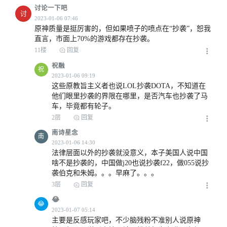
讨论一下吧
讨
原神质量是挺厉害的，但如果喷子的喷点在“抄袭”，恕我
直言，市面上70%的游戏都存在抄袭。
11楼
回复
2023-01-06 03:48
祝融
祝
这些原教旨主义者也说LOL抄袭DOTA，不知道在
他们眼里抄袭的界限在哪里，是否汽车也抄袭了马
车，毕竟都有轮子。
2层
回复
南诗星念
南
法律层面以外的抄袭就没意义，本子美国人说中国
2023-01-07 09:36
啥不是抄袭的，中国做j20也说抄袭f22，做055说抄
袭伯克和朱姆。。。早麻了。。。
3层
回复
😂
😂
2023-01-08 12:12
主要是反感玩家吧，不少脑残粉不准别人说原神