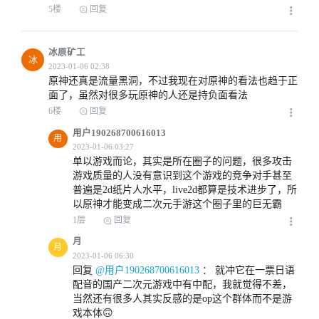
5楼
回复
冰原矿工
冰
原神还真是流量黑洞，不过我现在对原神的看法也趋于正
面了，虽然对很多玩原神的人还是持负面看法
6楼
回复
用户190268700616013
用
单以游戏而论，其实是所在圈子的问题，很多攻击
游戏质量的人没有意识到这个游戏的竞争对手甚至
2023-01-06 01:03
普遍是2d纸片人水平，live2d都算是技术进步了，所
以原神才能变成二次元手游这个圈子里的巨无霸
1层
回复
月
月
回复
 @用户190268700616013
 ： 
就冲它在一票日语
配音的国产二次元游戏中有中配，我就觉得不差，
2023-01-06 01:41
当然还有很多人其实反感的是op这个群体而不是游
戏本体🙃