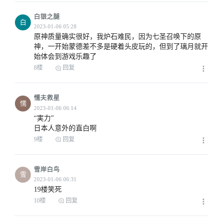
白银之腿
白
2023-01-06 02:38
原神质量确实很好，我炉石难民，因为七圣召唤下的原
神，一开始蒙德差不多是硬着头皮玩的，但到了璃月就开
始体会到游戏乐趣了
8楼
回复
2023-01-06 03:27
懦夫救星
懦
“実力”

日本人意外的直白啊
9楼
回复
雪岸白鸟
2023-01-06 06:30
雪
19楼笑死
10楼
回复