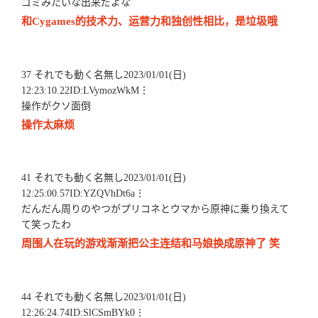
ゴミみたいな出来だよな
和Cygames的技术力、运营力和独创性相比，是垃圾哦
37 それでも動く名無し2023/01/01(日)
12:23:10.22ID:LVymozWkM⋮
操作がクソ面倒
操作太麻烦
41 それでも動く名無し2023/01/01(日)
12:25:00.57ID:YZQVhDt6a⋮
だんだん周りのやつがプリコネとウマから原神に乗り換えて
て笑ったわ
周围人在玩的游戏渐渐把公主连结和马娘换成原神了 笑
44 それでも動く名無し2023/01/01(日)
12:26:24.74ID:SlCSmBYk0⋮