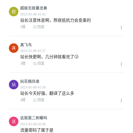
超级无敌暴龙兽
超
站长注意休息啊，熬夜抵抗力会变差的
2楼
回复
真飞鸟
真
站长快更啊，几分钟就看完了🤧
3楼
回复
拈花随风录
拈
站长今天好强，翻译了这么多
4楼
回复
这就是二刺螈吗
这
流量密码了属于是