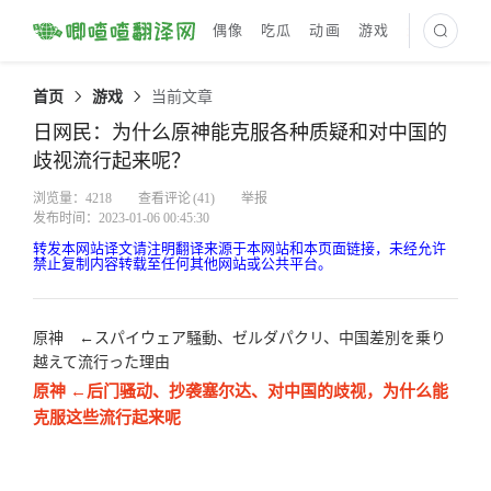
偶像
吃瓜
动画
游戏
最新译文
首页
游戏
当前文章
日网民：为什么原神能克服各种质疑和对中国的
歧视流行起来呢？
浏览量：4218
查看评论
(41)
举报
发布时间：2023-01-06 00:45:30
转发本网站译文请注明翻译来源于本网站和本页面链接，未经允许
禁止复制内容转载至任何其他网站或公共平台。
原神 ←スパイウェア騒動、ゼルダパクリ、中国差別を乗り
越えて流行った理由
原神 ←后门骚动、抄袭塞尔达、对中国的歧视，为什么能
克服这些流行起来呢