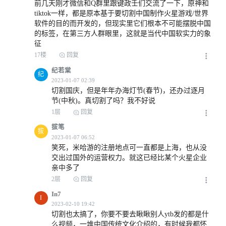
前几天刚才微信和Q群里跟键政壬们交流了一下，原神和
tiktok一样，都是原本基于要切割中国制作火星游戏/世界
软件的目的而开发的，但现实里它们根本不可能摆脱中国
的标签，在第三方人群眼里，这就是当代中国软实力的象
征
2023-01-08 12:13
17楼
回复
纪若棠
纪
切割国庆，但是年年办海灯节(春节)，还办过逐月
节(中秋)。真切割了吗？我不好说
1层
回复
2023-01-06 11:08
拔笔
拔
笑死，米哈游的注册地点可一直都是上海，也从没
交出过国外的运营权力。就这已经比某个火星企业
亲中多了
2层
回复
2023-01-06 14:06
In7
I
切割也太搞了，你要不要去瞅瞅别人ytb发的都是什
么视频，一堆中国传统文化介绍的，有时候我都怀