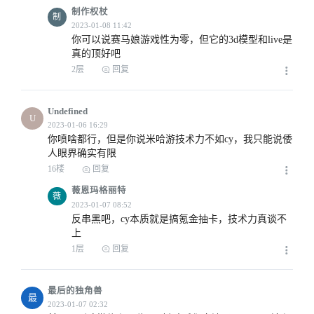
制作权杖
制
你可以说赛马娘游戏性为零，但它的3d模型和live是
真的顶好吧
2层
回复
2023-01-07 05:14
Undefined
U
你喷啥都行，但是你说米哈游技术力不如cy，我只能说倭
人眼界确实有限
16楼
回复
薇恩玛格丽特
薇
反串黑吧，cy本质就是搞氪金抽卡，技术力真谈不
2023-01-06 10:28
上
1层
回复
最后的独角兽
2023-01-06 14:38
最