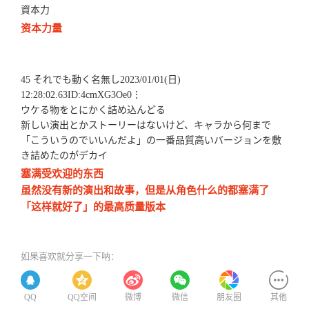
資本力
资本力量
45 それでも動く名無し2023/01/01(日)
12:28:02.63ID:4cmXG3Oe0⋮
ウケる物をとにかく詰め込んどる
新しい演出とかストーリーはないけど、キャラから何まで
「こういうのでいいんだよ」の一番品質高いバージョンを敷
き詰めたのがデカイ
塞满受欢迎的东西
虽然没有新的演出和故事，但是从角色什么的都塞满了
「这样就好了」的最高质量版本
如果喜欢就分享一下呐：
QQ
QQ空间
微博
微信
朋友圈
其他