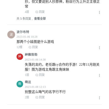
抄，但又要说别人抄原神，粉丝行为上升正主很正
常
4层
回复
共
5
条回复 ,
查看全部
2023-01-06 05:28
波尔布特
波
那两个小娃图是什么游戏
12楼
回复
紳雞勃勃
紳
失落的龙约，老任跟cy合作的手游！22年11月刚关
服！图为游戏主角跟主角妹妹
2023-01-06 06:14
1层
回复
啊这
啊
别整这么晦气的名字行不行
2层
回复