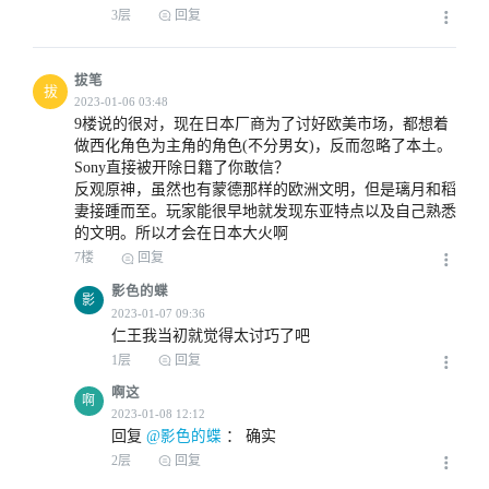
3层
回复
拔笔
拔
2023-01-06 01:57
9楼说的很对，现在日本厂商为了讨好欧美市场，都想着
做西化角色为主角的角色(不分男女)，反而忽略了本土。
Sony直接被开除日籍了你敢信？

反观原神，虽然也有蒙德那样的欧洲文明，但是璃月和稻
妻接踵而至。玩家能很早地就发现东亚特点以及自己熟悉
的文明。所以才会在日本大火啊
2023-01-06 01:59
7楼
回复
影色的蝶
影
仁王我当初就觉得太讨巧了吧
1层
回复
啊这
2023-01-06 02:09
啊
回复
 @影色的蝶
 ： 
确实
2层
回复