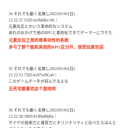
34 それでも動く名無し2023/01/01(日)
12:22:37.51ID:m3MsRn+h0⋮
元素反応とかいう革命的なシステム
あれのおかげで他のRPGと差別化できてゲーマーにウケた
元素反应之类的是革命性的系统
多亏了那个能和其他的RPG区分开，很受玩家欢迎
35 それでも動く名無し2023/01/01(日)
12:22:53.75ID:kx97wHGa0⋮
このゲームチー牛が好んでるよな
丑死宅都喜欢这个游戏吧
36 それでも動く名無し2023/01/01(日)
12:22:58.30ID:EOHu80jHa⋮
サイゲの技術力と運営力とオリジナリティと比べたらほんと