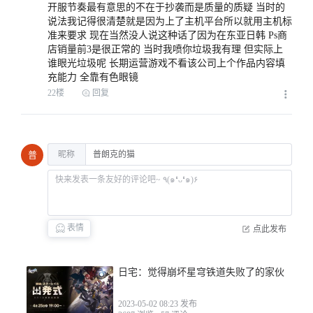
开服节奏最有意思的不在于抄袭而是质量的质疑 当时的
2023-01-07 02:39
说法我记得很清楚就是因为上了主机平台所以就用主机标
准来要求 现在当然没人说这种话了因为在东亚日韩 Ps商
店销量前3是很正常的 当时我喷你垃圾我有理 但实际上
谁眼光垃圾呢 长期运营游戏不看该公司上个作品内容填
充能力 全靠有色眼镜
22楼
回复
2023-01-07 06:52
昵称
普
2023-02-10 19:42
表情
点此发布
日宅：觉得崩坏星穹铁道失败了的家伙
2023-05-02 08:23 发布