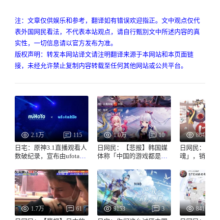
注：文章仅供娱乐和参考，翻译如有错误欢迎指正。文中观点仅代
表外国网民看法，不代表本站观点，请自行甄别文中所述内容的真
实性，一切信息请以官方发布为准。
版权声明：转发本网站译文请注明翻译来源于本网站和本页面链
接，未经允许禁止复制内容转载至任何其他网站或公共平台。
2.1万
115
1.0万
10
8642
日宅：原神3.1直播观看人
日网民：【悲报】韩国媒
日网民：中国
数破纪录，宣布由ufotable
体称「中国的游戏都是山
魂」，销售额
制作动画，霸权来了
寨韩国的」
92%都来自日
1.7万
61
9153
3
8411