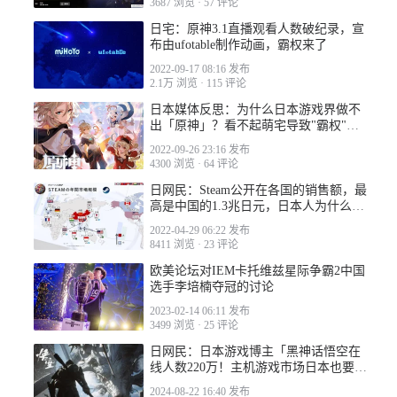
3687 浏览
·
57 评论
日宅：原神3.1直播观看人数破纪录，宣
2023-01-07 07:21
布由ufotable制作动画，霸权来了
2022-09-17 08:16 发布
2.1万 浏览
·
115 评论
日本媒体反思：为什么日本游戏界做不
出「原神」？看不起萌宅导致"霸权"被
中国拿走…
2022-09-26 23:16 发布
4300 浏览
·
64 评论
2023-01-07 15:38
日网民：Steam公开在各国的销售额，最
高是中国的1.3兆日元，日本人为什么不
买游戏
2022-04-29 06:22 发布
8411 浏览
·
23 评论
欧美论坛对IEM卡托维兹星际争霸2中国
选手李培楠夺冠的讨论
2023-01-08 03:45
2023-02-14 06:11 发布
3499 浏览
·
25 评论
日网民：日本游戏博主「黑神话悟空在
线人数220万！主机游戏市场日本也要输
给中国了」
2024-08-22 16:40 发布