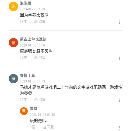
2023-01-06 06:31
泡泡果
泡
因为学养比较厚
13楼
回复
蒙古上单也速该
2023-01-06 07:46
蒙
原最强🤘原不灭🤞
14楼
回复
赛博丁真
2023-01-06 09:19
赛
马娘才是辣鸡游戏吧二十年前的文字游戏配动画，游戏性
为零😅
15楼
回复
普京
普
玩的是live
2023-01-06 14:30
1层
回复