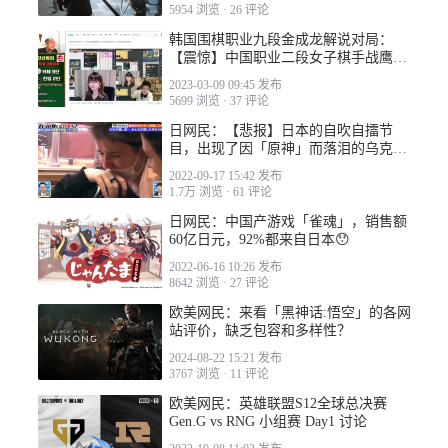
2023-01-08 03:49
5954 浏览
·
26 评论
韩国围棋职业九段金成龙解说对局：
【震惊】中国职业二段女子棋手战鹰被
让3子仍输给柯洁
2023-03-09 09:45 发布
5699 浏览
·
37 评论
日网民：【悲报】日本的自吹自擂节
2023-01-08 14:50
目，出现了因「原神」而落泪的乌克兰
少女
2022-09-17 15:42 发布
1.7万 浏览
·
61 评论
日网民：中国产游戏「雀魂」，销售额
60亿日元，92%都来自日本😯
2022-06-16 10:26 发布
2023-02-01 15:01
8642 浏览
·
27 评论
欧美网民：来看「黑神话:悟空」的各网
站评价，缺乏包容和多样性？
2024-08-22 15:21 发布
3767 浏览
·
11 评论
欧美网民：英雄联盟S12全球总决赛
Gen.G vs RNG 小组赛 Day1 讨论
2023-03-14 15:28