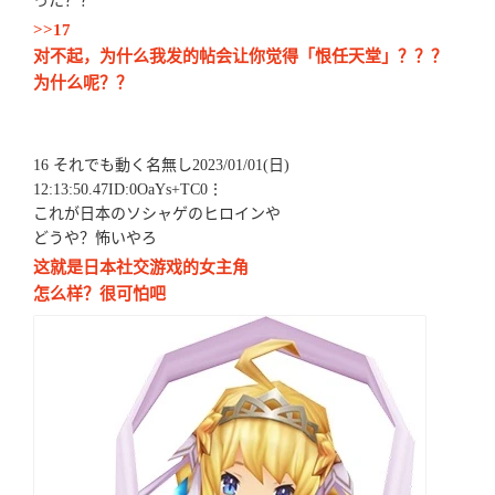
った？？
>>17
对不起，为什么我发的帖会让你觉得「恨任天堂」？？？
为什么呢？？
16 それでも動く名無し2023/01/01(日)
12:13:50.47ID:0OaYs+TC0⋮
これが日本のソシャゲのヒロインや
どうや？怖いやろ
这就是日本社交游戏的女主角
怎么样？很可怕吧