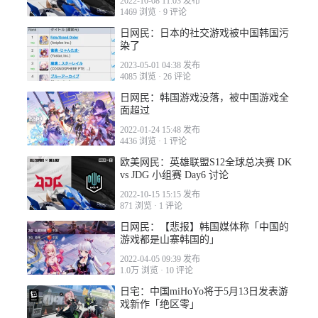
2022-10-08 11:03 发布
1469 浏览
·
9 评论
日网民：日本的社交游戏被中国韩国污
染了
2023-05-01 04:38 发布
4085 浏览
·
26 评论
日网民：韩国游戏没落，被中国游戏全
面超过
2022-01-24 15:48 发布
4436 浏览
·
1 评论
欧美网民：英雄联盟S12全球总决赛 DK
vs JDG 小组赛 Day6 讨论
2022-10-15 15:15 发布
871 浏览
·
1 评论
日网民：【悲报】韩国媒体称「中国的
游戏都是山寨韩国的」
2022-04-05 09:39 发布
1.0万 浏览
·
10 评论
日宅：中国miHoYo将于5月13日发表游
戏新作「绝区零」