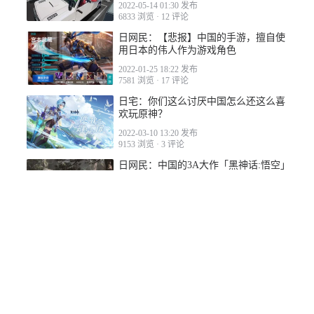
2022-05-14 01:30 发布
6833 浏览
·
12 评论
日网民：【悲报】中国的手游，擅自使
用日本的伟人作为游戏角色
2022-01-25 18:22 发布
7581 浏览
·
17 评论
日宅：你们这么讨厌中国怎么还这么喜
欢玩原神？
2022-03-10 13:20 发布
9153 浏览
·
3 评论
日网民：中国的3A大作「黑神话:悟空」
游戏视频公布！在全世界引起热议！
2023-08-23 00:23 发布
4686 浏览
·
81 评论
若您对本网站有任何问题或有其他事项需要反馈，请
联系我
们
唧喳喳翻译网