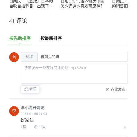
日网民：【悲报】日本的
日宅：你们这么讨厌中国
日网民：Ste
自吹自擂节目，出现了因
怎么还这么喜欢玩原神？
的销售额，最
「原神」而落泪的乌克兰
1.3兆日元，
少女
不买游戏
41 评论
按先后排序
按最新排序
昵称
普
表情
点此发布
李小龙开网吧
李
好家伙
1楼
回复