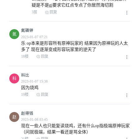
疑是不是gj要求它红点专点了你居然海切割
3层
回复
2023-01-06 14:53
氮磷钾
氮
乐 op本来是形容所有原神玩家的 结果因为原神玩的人太
多了 现在逐渐变成形容玩家里的逆天了
18楼
回复
2023-01-08 09:55
科比
科
因为烧鸡
2023-01-08 11:42
19楼
回复
赵得钱
赵
现在一些人也只能复读烧鸡，还有什么op指极端原神玩家
（问就极端，结果一看还是骂全体）
2023-01-06 16:29