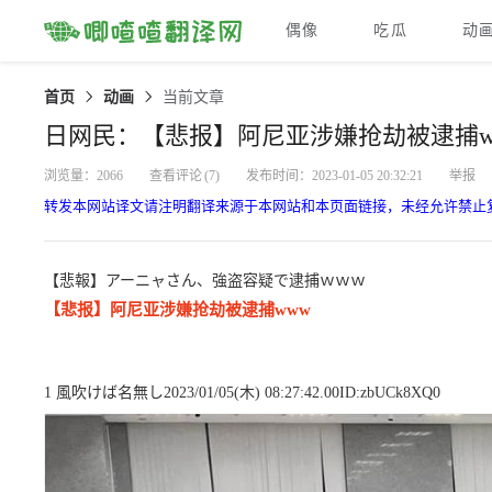
偶像
吃瓜
动
首页
动画
当前文章
日网民：【悲报】阿尼亚涉嫌抢劫被逮捕w
浏览量：2066
查看评论
(7)
发布时间：2023-01-05 20:32:21
举报
转发本网站译文请注明翻译来源于本网站和本页面链接，未经允许禁止
【悲報】アーニャさん、強盗容疑で逮捕ｗｗｗ
【悲报】阿尼亚涉嫌抢劫被逮捕www
1 風吹けば名無し2023/01/05(木) 08:27:42.00ID:zbUCk8XQ0