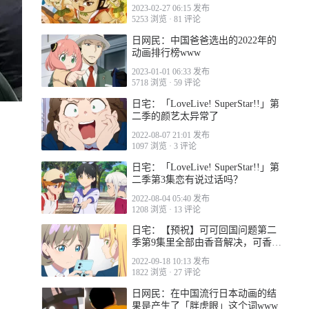
了...
2023-02-27 06:15 发布
5253 浏览
·
81 评论
日网民：中国爸爸选出的2022年的
动画排行榜www
2023-01-01 06:33 发布
5718 浏览
·
59 评论
日宅：「LoveLive! SuperStar!!」第
二季的颜艺太异常了
2022-08-07 21:01 发布
1097 浏览
·
3 评论
日宅：「LoveLive! SuperStar!!」第
二季第3集恋有说过话吗？
2022-08-04 05:40 发布
1208 浏览
·
13 评论
日宅：【预祝】可可回国问题第二
季第9集里全部由香音解决，可香复
活，可堇终了
2022-09-18 10:13 发布
1822 浏览
·
27 评论
日网民：在中国流行日本动画的结
果是产生了「胖虎眼」这个词www