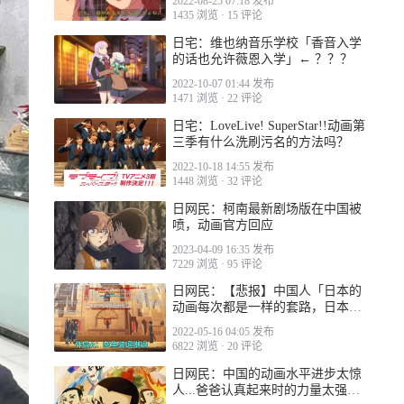
2022-08-25 07:18 发布
1435 浏览
·
15 评论
日宅：维也纳音乐学校「香音入学
的话也允许薇恩入学」← ？？？
2022-10-07 01:44 发布
1471 浏览
·
22 评论
日宅：LoveLive! SuperStar!!动画第
三季有什么洗刷污名的方法吗？
2022-10-18 14:55 发布
1448 浏览
·
32 评论
日网民：柯南最新剧场版在中国被
喷，动画官方回应
2023-04-09 16:35 发布
7229 浏览
·
95 评论
日网民：【悲报】中国人「日本的
动画每次都是一样的套路，日本人
看不腻吗？」
2022-05-16 04:05 发布
6822 浏览
·
20 评论
日网民：中国的动画水平进步太惊
人...爸爸认真起来时的力量太强大