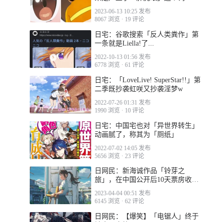
2023-06-13 10:25 发布
8067 浏览
·
19 评论
日宅：谷歌搜索「反人类粪作」第
一条就是Liella!了...
2022-10-13 01:56 发布
6778 浏览
·
61 评论
日宅：「LoveLive! SuperStar!!」第
二季既抄袭虹咲又抄袭淫梦w
2022-07-26 01:31 发布
1990 浏览
·
10 评论
日宅：中国宅也对「异世界转生」
动画腻了，称其为「厕纸」
2022-07-02 14:05 发布
5656 浏览
·
23 评论
日网民：新海诚作品「铃芽之
旅」，在中国公开后10天票房收入
就有107.5亿日元
2023-04-04 00:51 发布
6145 浏览
·
62 评论
日网民：【爆笑】「电锯人」终于