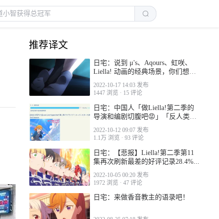
推荐译文
日宅：说到 μ's、Aqours、虹咲、
Liella! 动画的经典场景，你们想到
的是？
2022-10-17 14:03 发布
1447 浏览
·
15 评论
日宅：中国人「做Liella!第二季的
导演和编剧切腹吧😡」「反人类粪
作」
2022-10-12 09:07 发布
1.1万 浏览
·
93 评论
日宅：【悲报】Liella!第二季第11
集再次刷新最差的好评记录28.4%...
2022-10-05 00:20 发布
1972 浏览
·
47 评论
日宅：来做香音教主的语录吧！