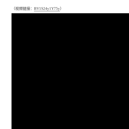
（视频链接：
BV1S24y1Y75y
）