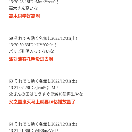
13:20:28.18ID:tMmpYzou0⋮
高木さん高いな
高木同学好高啊
59 それでも動く名無し2022/12/31(土)
13:20:50.33ID:hUYftYq9d⋮
パリピ孔明入ってないな
派对浪客孔明没进去啊
63 それでも動く名無し2022/12/31(土)
13:21:07.28ID:3jvmPQi2M⋮
父さんの国はもうすぐ鬼滅10億再生やな
父之国鬼灭马上就要10亿播放量了
64 それでも動く名無し2022/12/31(土)
13:21:21.86ID:WiR8mzVcd⋮