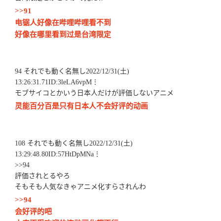
>>91
电锯人好像在哔哩哔哩看不到
好像在哪里看到过是台湾限定
94 それでも動く名無し2022/12/31(土)
13:26:31.71ID:3leLA6vpM⋮
モブサイコとかいう日本人だけが評価しないアニメ
灵能百分百是只有日本人不会好评的动画
108 それでも動く名無し2022/12/31(土)
13:29:48.80ID:57HtDpMNa⋮
>>94
評価されとるやろ
そもそも人気なきゃアニメ化すらされんわ
>>94
会好评的吧