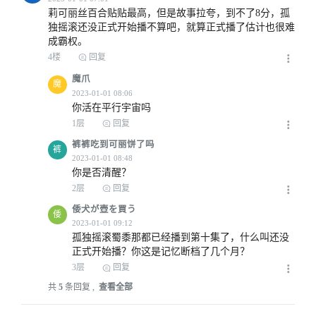
莉可丽丝百合贴贴最高，但是故事拉夸，到不了8分，孤
独摇滚还没正式开始播不算吧，就算正式播了估计也很难
成霸权。
4楼
回复
魔爪
魔
你活在平行宇宙吗
1层
回复
裤裤吃到可丽饼了吗
裤
你是否清醒？
2层
回复
倭犬が壺を買う
倭
孤独摇滚蜀黍那都已经播到第十集了，什么叫还没
正式开始播？你这是记忆断档了几个月？
3层
回复
共
5
条回复 ,
查看全部