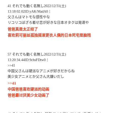
41 それでも動く名無し2022/12/31(土)
13:18:02.02ID:yAK/MadA0⋮
父さんはマトモな感性やな
リコリコぼざろ着せ恋が好きな日本オタクは発達や
爸爸真是太正经了
喜欢莉可丽丝孤独摇滚更衣人偶的日本死宅是脑残
57 それでも動く名無し2022/12/31(土)
13:20:34.44ID:9chsFDtw0⋮
>>41
中国父さんは硬派なアニメが好きだからね
美少女アニメとか父さん大嫌いだし
>>41
中国爸爸喜欢硬派的动画
爸爸最讨厌美少女动画了