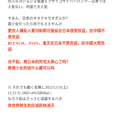
BLEACHジョジョ鬼滅モブサイコサイバーパンク←日本では
人気ない、中国で大人気
すまん、日本のオタクキモすぎんか？
美少女だったら何でもええやんけ
更衣人偶坠入爱河和莉可丽丝在日本很受欢迎，在中国不
受欢迎
BLEACH、JOJO、鬼灭在日本不受欢迎，在中国大受欢
迎
对不起，是日本的死宅太恶心了吗？
是美少女的话什么都可以吗
31 それでも動く名無し2022/12/31(土)
13:15:31.18ID:vHVDRH6j0⋮
なろう系はさっさと消滅するべき
异世界转生的应该赶快消灭