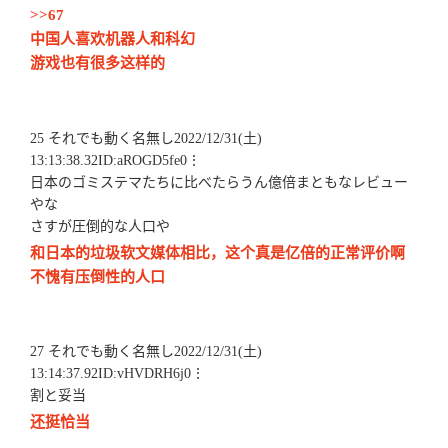
>>67
中国人喜欢机器人和科幻
游戏也有很多这样的
25 それでも動く名無し2022/12/31(土)
13:13:38.32ID:aROGD5fe0⋮
日本のゴミステマたちに比べたらうん億倍まともなレビュー
やな
さすが圧倒的な人口や
和日本的垃圾软文媒体相比，这个真是亿倍的正常评价啊
不愧有压倒性的人口
27 それでも動く名無し2022/12/31(土)
13:14:37.92ID:vHVDRH6j0⋮
割と妥当
还挺恰当