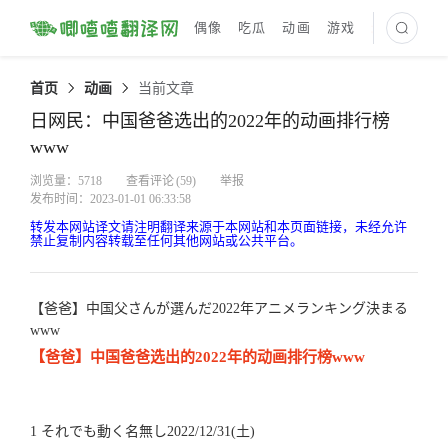
偶像
吃瓜
动画
游戏
最新译文
首页
动画
当前文章
日网民：中国爸爸选出的2022年的动画排行榜
www
浏览量：5718
查看评论
(59)
举报
发布时间：2023-01-01 06:33:58
转发本网站译文请注明翻译来源于本网站和本页面链接，未经允许
禁止复制内容转载至任何其他网站或公共平台。
【爸爸】中国父さんが選んだ2022年アニメランキング決まる
www
【爸爸】中国爸爸选出的2022年的动画排行榜www
1 それでも動く名無し2022/12/31(土)