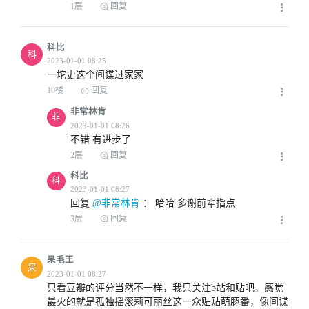
1层
回复
科比
科
2023-01-01 07:14
一坨史这个间谍过家家
10楼
回复
非常林肯
非
2023-01-01 09:34
不错 有进步了
2层
回复
科比
科
2023-01-01 09:53
回复
 @非常林肯
 ： 
哈哈 多谢前辈指点
3层
回复
呆毛王
呆
只看豆瓣的评分当然不一样，我只关注b站和贴吧，感觉
2023-01-01 12:57
最火的就是孤独摇滚莉可丽丝这一众贴贴萌豚番，像间谍