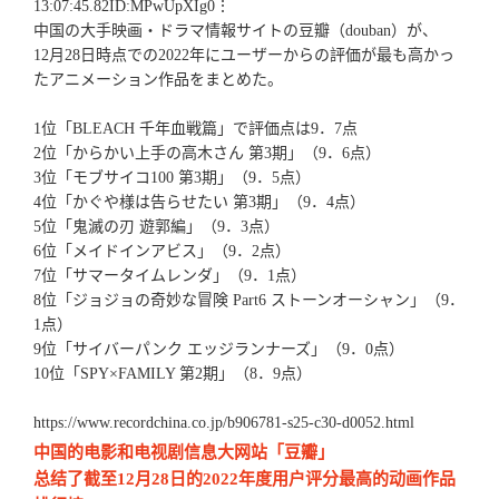
13:07:45.82ID:MPwUpXIg0⋮
中国の大手映画・ドラマ情報サイトの豆瓣（douban）が、
12月28日時点での2022年にユーザーからの評価が最も高かっ
たアニメーション作品をまとめた。
1位「BLEACH 千年血戦篇」で評価点は9．7点
2位「からかい上手の高木さん 第3期」（9．6点）
3位「モブサイコ100 第3期」（9．5点）
4位「かぐや様は告らせたい 第3期」（9．4点）
5位「鬼滅の刃 遊郭編」（9．3点）
6位「メイドインアビス」（9．2点）
7位「サマータイムレンダ」（9．1点）
8位「ジョジョの奇妙な冒険 Part6 ストーンオーシャン」（9．
1点）
9位「サイバーパンク エッジランナーズ」（9．0点）
10位「SPY×FAMILY 第2期」（8．9点）
https://www.recordchina.co.jp/b906781-s25-c30-d0052.html
中国的电影和电视剧信息大网站「豆瓣」
总结了截至12月28日的2022年度用户评分最高的动画作品