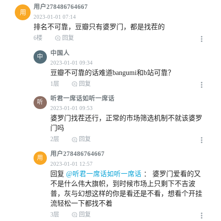
用户278486764667
用
排名不可靠，豆瓣只有婆罗门，都是找茬的
6楼
回复
中国人
中
豆瓣不可靠的话难道bangumi和b站可靠？
1层
回复
听君一席话如听一席话
听
婆罗门找茬还行，正常的市场筛选机制不就该婆罗
门吗
2层
回复
用户278486764667
用
回复
 @听君一席话如听一席话
 ： 
婆罗门爱看的又
不是什么伟大旗帜，到时候市场上只剩下不吉波
普，灰与幻想这样的你是看还是不看，想看个开挂
流轻松一下都找不着
3层
回复