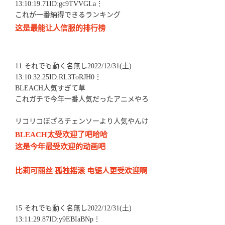
13:10:19.71ID:gc9TVVGLa⋮
これが一番納得できるランキング
这是最能让人信服的排行榜
11 それでも動く名無し2022/12/31(土)
13:10:32.25ID:RL3ToRJH0⋮
BLEACH人気すぎて草
これガチで今年一番人気だったアニメやろ
リコリコぼざろチェンソーより人気やんけ
BLEACH太受欢迎了吧哈哈
这是今年最受欢迎的动画吧
比莉可丽丝 孤独摇滚 电锯人更受欢迎啊
15 それでも動く名無し2022/12/31(土)
13:11:29.87ID:y9EBIaBNp⋮