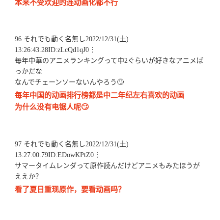
本来不受欢迎的连动画化都不行
96 それでも動く名無し2022/12/31(土)
13:26:43.28ID:zLcQd1qJ0⋮
毎年中華のアニメランキングって中2ぐらいが好きなアニメば
っかだな
なんでチェーンソーないんやろう🙄
每年中国的动画排行榜都是中二年纪左右喜欢的动画
为什么没有电锯人呢🙄
97 それでも動く名無し2022/12/31(土)
13:27:00.79ID:EDowKPtZ0⋮
サマータイムレンダって原作読んだけどアニメもみたほうが
ええか？
看了夏日重现原作，要看动画吗？