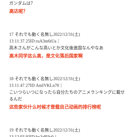
ガンダムは？
高达呢？
17 それでも動く名無し2022/12/31(土)
13:11:37.25ID:ruA3m6tUa⋮
高木さんがこんな高いとか文化後進国なんやなあ
高木同学这么高，是文化落后国家啊
18 それでも動く名無し2022/12/31(土)
13:11:47.27ID:AmIVKLn70⋮
こいつらいつになったら自分たちのアニメランキングに載せ
るんだ
这些家伙什么时候才登载自己动画的排行榜呢
19 それでも動く名無し2022/12/31(土)
13:12:03.93ID:bx3zPlJv0⋮