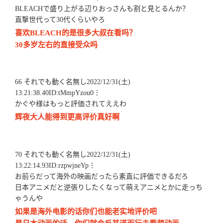
BLEACHで盛り上がる辺りおっさんも割と見とるんか？
直撃世代って30代くらいやろ
喜欢BLEACH的是很多大叔在看吗？
30多岁左右的直接受众吗
66 それでも動く名無し2022/12/31(土)
13:21:38.40ID:tMmpYzou0⋮
かぐや様はもっと評価されてええわ
辉夜大人能得到更高评价真好啊
70 それでも動く名無し2022/12/31(土)
13:22:14.93ID:rzpwjneYp⋮
お前らだって海外の映画だったら素直に評価できるだろ
日本アニメだと逆張りしたくなって萌えアニメとかに走っち
ゃうんや
如果是海外电影的话你们也能老实地评价吧