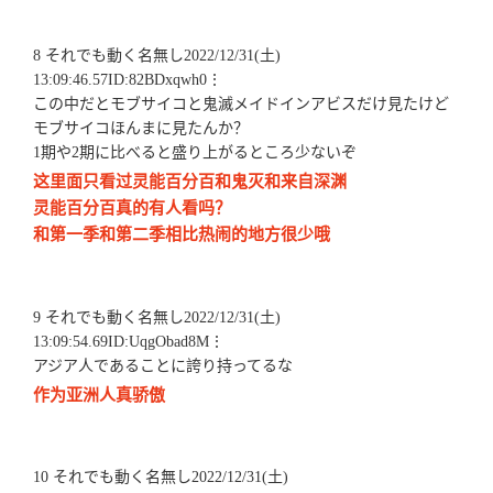
8 それでも動く名無し2022/12/31(土)
13:09:46.57ID:82BDxqwh0⋮
この中だとモブサイコと鬼滅メイドインアビスだけ見たけど
モブサイコほんまに見たんか？
1期や2期に比べると盛り上がるところ少ないぞ
这里面只看过灵能百分百和鬼灭和来自深渊
灵能百分百真的有人看吗？
和第一季和第二季相比热闹的地方很少哦
9 それでも動く名無し2022/12/31(土)
13:09:54.69ID:UqgObad8M⋮
アジア人であることに誇り持ってるな
作为亚洲人真骄傲
10 それでも動く名無し2022/12/31(土)