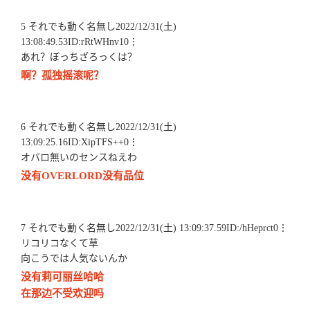
5 それでも動く名無し2022/12/31(土)
13:08:49.53ID:rRtWHnv10⋮
あれ？ぼっちざろっくは？
啊？孤独摇滚呢？
6 それでも動く名無し2022/12/31(土)
13:09:25.16ID:XipTFS++0⋮
オバロ無いのセンスねえわ
没有OVERLORD没有品位
7 それでも動く名無し2022/12/31(土) 13:09:37.59ID:/hHeprct0⋮
リコリコなくて草
向こうでは人気ないんか
没有莉可丽丝哈哈
在那边不受欢迎吗