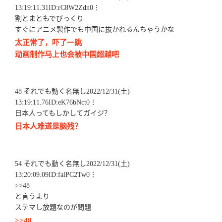
13:19:11.31ID:rC8W2Zdn0⋮
割とまともでびっくり
すぐにアニメ製作でも中国に抜かれるんちゃうかな
太正常了，吓了一跳
动画制作马上也会被中国超越吧
48 それでも動く名無し2022/12/31(土)
13:19:11.76ID:eK76bNct0⋮
日本人ってもしかしてガイジ？
日本人难道是脑残？
54 それでも動く名無し2022/12/31(土)
13:20:09.09ID:falPC2Tw0⋮
>>48
と言うより
ステマし放題なのが問題
>>48