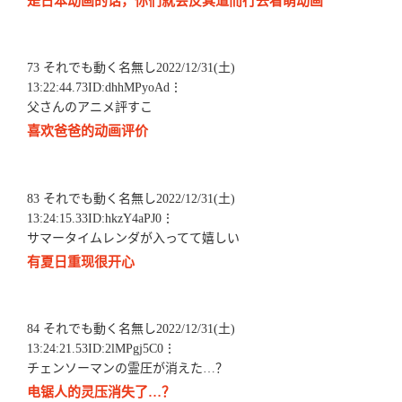
是日本动画的话，你们就会反其道而行去看萌动画
73 それでも動く名無し2022/12/31(土)
13:22:44.73ID:dhhMPyoAd⋮
父さんのアニメ評すこ
喜欢爸爸的动画评价
83 それでも動く名無し2022/12/31(土)
13:24:15.33ID:hkzY4aPJ0⋮
サマータイムレンダが入ってて嬉しい
有夏日重现很开心
84 それでも動く名無し2022/12/31(土)
13:24:21.53ID:2lMPgj5C0⋮
チェンソーマンの霊圧が消えた…？
电锯人的灵压消失了…？