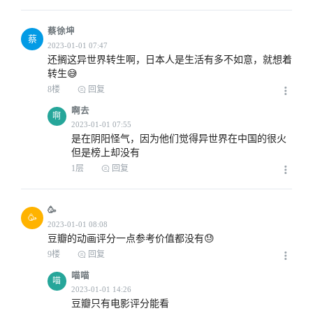
蔡徐坤
蔡
还搁这异世界转生啊，日本人是生活有多不如意，就想着
转生😅
8楼
回复
2023-01-01 08:06
啊去
啊
是在阴阳怪气，因为他们觉得异世界在中国的很火
但是榜上却没有
1层
回复
2023-01-01 08:48
🥳
🥳
豆瓣的动画评分一点参考价值都没有😓
2023-01-01 09:12
9楼
回复
喵喵
喵
豆瓣只有电影评分能看