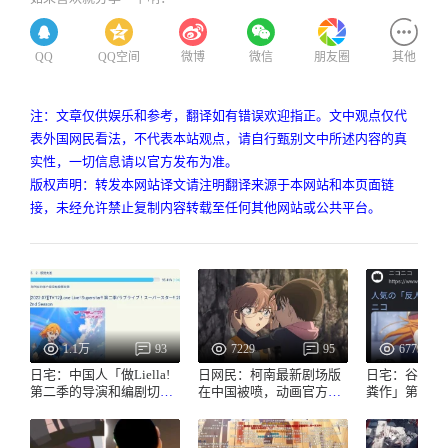
QQ
QQ空间
微博
微信
朋友圈
其他
注：文章仅供娱乐和参考，翻译如有错误欢迎指正。文中观点仅代
表外国网民看法，不代表本站观点，请自行甄别文中所述内容的真
实性，一切信息请以官方发布为准。
版权声明：转发本网站译文请注明翻译来源于本网站和本页面链
接，未经允许禁止复制内容转载至任何其他网站或公共平台。
1.1万
93
7229
95
6779
日宅：中国人「做Liella!
日网民：柯南最新剧场版
日宅：谷歌搜
第二季的导演和编剧切腹
在中国被喷，动画官方回
粪作」第一条就是
吧😡」「反人类粪作」
应
了...