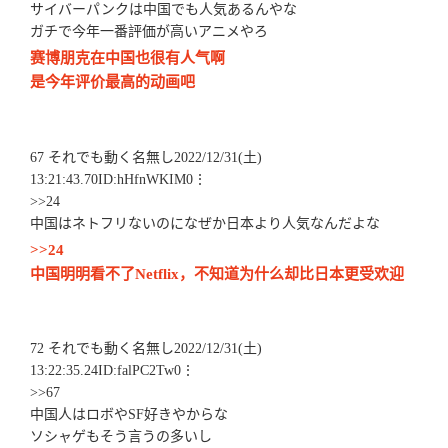
サイバーパンクは中国でも人気あるんやな
ガチで今年一番評価が高いアニメやろ
赛博朋克在中国也很有人气啊
是今年评价最高的动画吧
67 それでも動く名無し2022/12/31(土)
13:21:43.70ID:hHfnWKIM0⋮
>>24
中国はネトフリないのになぜか日本より人気なんだよな
>>24
中国明明看不了Netflix，不知道为什么却比日本更受欢迎
72 それでも動く名無し2022/12/31(土)
13:22:35.24ID:falPC2Tw0⋮
>>67
中国人はロボやSF好きやからな
ソシャゲもそう言うの多いし