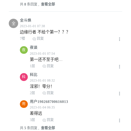
共
8
条回复 ,
查看全部
全斗焕
全
边缘行者 不给个第一？？？
7楼
回复
夜谈
夜
第一还不至于吧…
1层
回复
科比
科
淫邪！零分！
2层
回复
用户190268700616013
用
差得远
3层
回复
共
5
条回复 ,
查看全部
2023-01-01 07:01