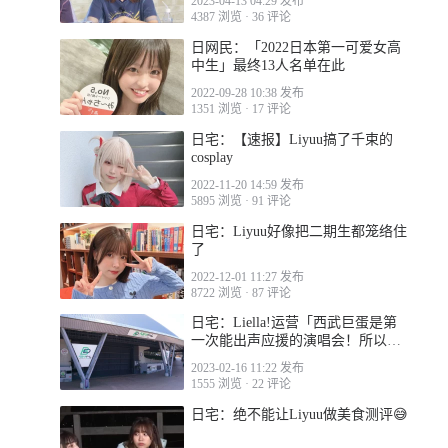
2023-04-13 04:29 发布
4387 浏览
·
36 评论
日网民：「2022日本第一可爱女高
中生」最终13人名单在此
2022-09-28 10:38 发布
1351 浏览
·
17 评论
日宅：【速报】Liyuu搞了千束的
cosplay
2022-11-20 14:59 发布
5895 浏览
·
91 评论
日宅：Liyuu好像把二期生都笼络住
了
2022-12-01 11:27 发布
8722 浏览
·
87 评论
日宅：Liella!运营「西武巨蛋是第
一次能出声应援的演唱会！所以快
买票！」
2023-02-16 11:22 发布
1555 浏览
·
22 评论
日宅：绝不能让Liyuu做美食测评😅