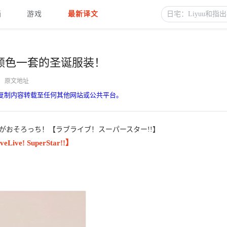
画
游戏
最新译文
颜色一套的圣诞服装！
原文地址
复制内容转载至任何其他网站或公共平台。
がおそろっち！【ラブライブ！スーパースター!!】
 SuperStar!!】