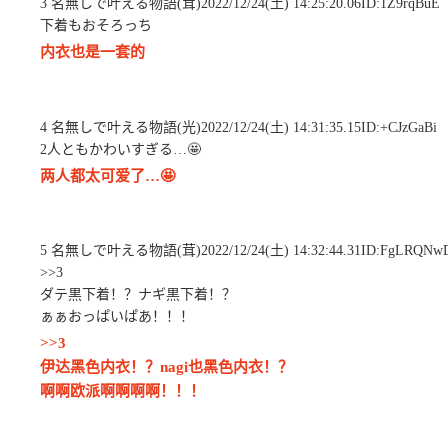
3 名無しで叶える物語(茸)2022/12/24(土) 14:25:20.06ID:1Z9rqBuE
下着もおそろっち
内衣也是一套的
4 名無しで叶える物語(光)2022/12/24(土) 14:31:35.15ID:+CJzGaBi
2人ともかわいすぎる…🤩
两人都太可爱了…🤩
5 名無しで叶える物語(茸)2022/12/24(土) 14:32:44.31ID:FgLRQNw
>>3
ダテ黒下着！？ナギ黒下着！？
ぁぁおっぱいぱあ！！！
>>3
伊达黑色内衣！？nagi也黑色内衣！？
啊啊欧派啊啊啊啊！！！