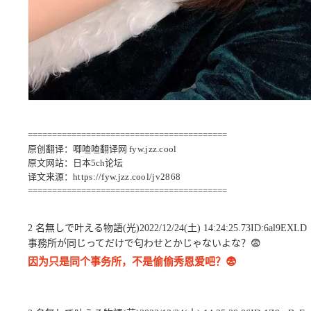
=========================================
原创翻译：唧喳喳翻译网
fyw.jzz.cool
原文网站：日本5ch论坛
译文来源：
https://fyw.jzz.cool/jv2868
=========================================
2 名無しで叶える物語(光)2022/12/24(土) 14:24:25.73ID:6al9EXLD
事務所が同じってだけで匂わせとかじゃないよな？😨
因为只是同个事务所，不是偷偷秀恩爱吧？😨