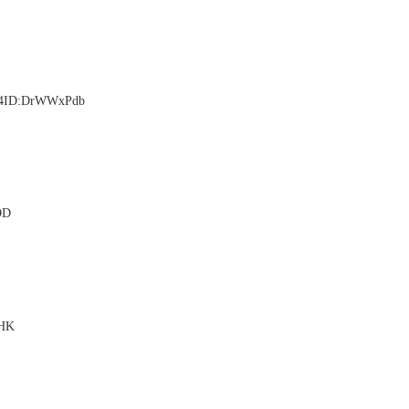
ID:DrWWxPdb
OD
HK