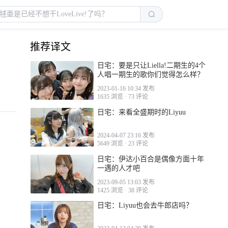
推荐译文
日宅：要是只让Liella!二期生的4个
人唱一期生的歌你们觉得怎么样？
2023-01-16 10:34 发布
1635 浏览
·
73 评论
日宅：来看全盛期时的Liyuu
2024-04-07 23:16 发布
5649 浏览
·
23 评论
日宅：伊达小百合是偶像方面十年
一遇的人才吧
2023-09-05 13:03 发布
1425 浏览
·
38 评论
日宅：Liyuu也会去牛郎店吗？