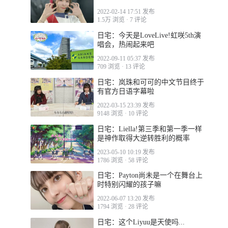
2022-02-14 17:51 发布
1.5万 浏览
·
7 评论
日宅：今天是LoveLive!虹咲5th演
唱会，热闹起来吧
2022-09-11 05:37 发布
709 浏览
·
13 评论
日宅：岚珠和可可的中文节目终于
有官方日语字幕啦
2022-03-15 23:39 发布
9148 浏览
·
10 评论
日宅：Liella!第三季和第一季一样
是神作取得大逆转胜利的概率
2023-05-10 10:19 发布
1786 浏览
·
58 评论
日宅：Payton尚未是一个在舞台上
时特别闪耀的孩子嘛
2022-06-07 13:20 发布
1794 浏览
·
28 评论
日宅：这个Liyuu是天使吗...