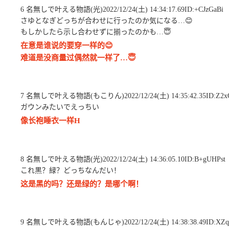
6 名無しで叶える物語(光)2022/12/24(土) 14:34:17.69ID:+CJzGaBi
さゆとなぎどっちが合わせに行ったのか気になる…😊
もしかしたら示し合わせずに揃ったのかも…😇
在意是谁说的要穿一样的😊
难道是没商量过偶然就一样了…😇
7 名無しで叶える物語(もこりん)2022/12/24(土) 14:35:42.35ID:Z2x
ガウンみたいでえっちい
像长袍睡衣一样H
8 名無しで叶える物語(光)2022/12/24(土) 14:36:05.10ID:B+gUHPst
これ黒？緑？どっちなんだい！
这是黑的吗？还是绿的？是哪个啊！
9 名無しで叶える物語(もんじゃ)2022/12/24(土) 14:38:38.49ID:XZq