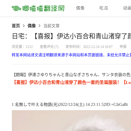
偶像
吃瓜
动
首页
偶像
当前文章
日宅：【喜报】伊达小百合和青山渚穿了
浏览量：1212
查看评论
(7)
发布时间：2022-12-24 14:16:07
举报
转发本网站译文请注明翻译来源于本网站和本页面链接，未经允许禁止
【朗報】伊達さゆりちゃんと青山なぎさちゃん、サンタ衣装の色
【喜报】伊达小百合和青山渚穿了颜色一套的圣诞服装！【LoveLive!
1 名無しで叶える物語(光)2022/12/24(土) 14:23:11.52ID:+CJzGaBi