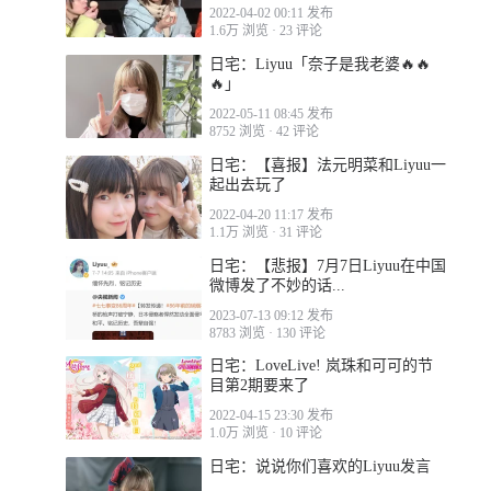
2022-04-02 00:11 发布
1.6万 浏览
·
23 评论
日宅：Liyuu「奈子是我老婆🔥🔥
🔥」
2022-05-11 08:45 发布
8752 浏览
·
42 评论
日宅：【喜报】法元明菜和Liyuu一
起出去玩了
2022-04-20 11:17 发布
1.1万 浏览
·
31 评论
日宅：【悲报】7月7日Liyuu在中国
微博发了不妙的话...
2023-07-13 09:12 发布
8783 浏览
·
130 评论
日宅：LoveLive! 岚珠和可可的节
目第2期要来了
2022-04-15 23:30 发布
1.0万 浏览
·
10 评论
日宅：说说你们喜欢的Liyuu发言