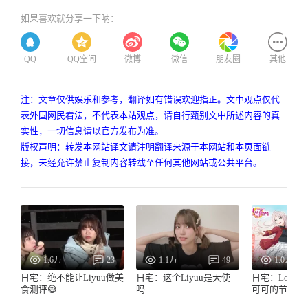
如果喜欢就分享一下呐：
QQ
QQ空间
微博
微信
朋友圈
其他
注：文章仅供娱乐和参考，翻译如有错误欢迎指正。文中观点仅代
表外国网民看法，不代表本站观点，请自行甄别文中所述内容的真
实性，一切信息请以官方发布为准。
版权声明：转发本网站译文请注明翻译来源于本网站和本页面链
接，未经允许禁止复制内容转载至任何其他网站或公共平台。
1.6万
23
1.1万
49
1.0万
日宅：绝不能让Liyuu做美
日宅：这个Liyuu是天使
日宅：LoveLi
食测评😅
吗...
可可的节目第