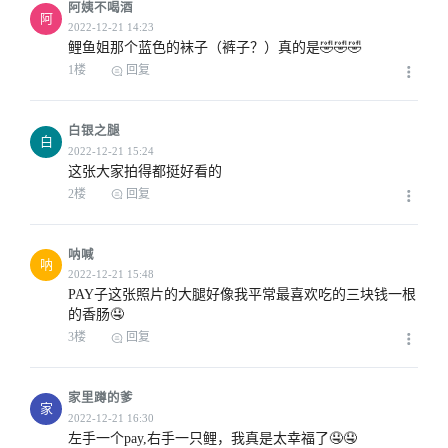
阿姨不喝酒
阿
鲤鱼姐那个蓝色的袜子（裤子？）真的是🤣🤣🤣
1楼
回复
白银之腿
白
这张大家拍得都挺好看的
2楼
回复
呐喊
呐
PAY子这张照片的大腿好像我平常最喜欢吃的三块钱一根
的香肠🤤
3楼
回复
家里蹲的爹
家
左手一个pay,右手一只鲤，我真是太幸福了🤤🤤