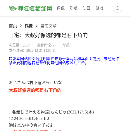
偶像
吃瓜
动画
游戏
最新译文
首页
偶像
当前文章
日宅：大叔好像选的都是右下角的
浏览量：2057
查看评论
(9)
举报
发布时间：2022-12-21 14:09:11
转发本网站译文请注明翻译来源于本网站和本页面链接，未经允许
禁止复制内容转载至任何其他网站或公共平台。
おじさんは右下選ぶらしいな
大叔好像选的都是右下角的
1 名無しで叶える物語(もんじゃ)2022/12/15(木)
12:24:20.53ID:zEnzIIhJ
通は真ん中の青い子だよ