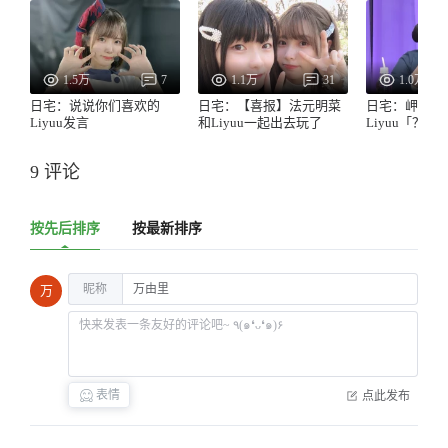
1.5万
7
1.1万
31
1.0万
日宅：说说你们喜欢的
日宅：【喜报】法元明菜
日宅：岬奈子
Liyuu发言
和Liyuu一起出去玩了
Liyuu「？」
9 评论
按先后排序
按最新排序
昵称
万
表情
点此发布