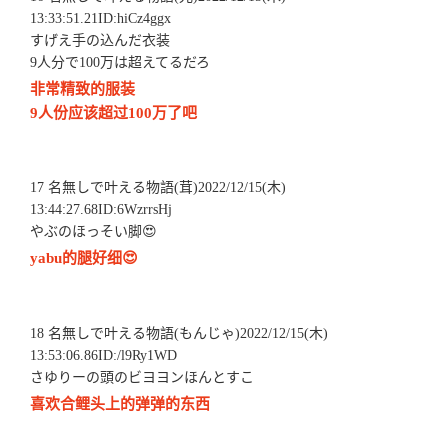
13:33:51.21ID:hiCz4ggx
すげえ手の込んだ衣装
9人分で100万は超えてるだろ
非常精致的服装
9人份应该超过100万了吧
17 名無しで叶える物語(茸)2022/12/15(木)
13:44:27.68ID:6WzrrsHj
やぶのほっそい脚😍
yabu的腿好细😍
18 名無しで叶える物語(もんじゃ)2022/12/15(木)
13:53:06.86ID:/l9Ry1WD
さゆりーの頭のビヨヨンほんとすこ
喜欢合鲤头上的弹弹的东西