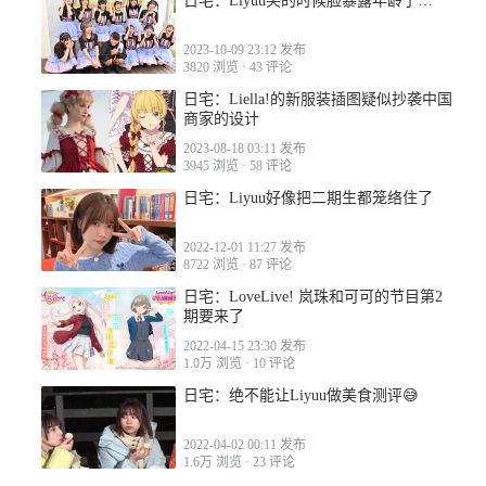
日宅：Liyuu笑的时候脸暴露年龄了…
2023-10-09 23:12 发布
3820 浏览
·
43 评论
日宅：Liella!的新服装插图疑似抄袭中国
商家的设计
2023-08-18 03:11 发布
3945 浏览
·
58 评论
日宅：Liyuu好像把二期生都笼络住了
2022-12-01 11:27 发布
8722 浏览
·
87 评论
日宅：LoveLive! 岚珠和可可的节目第2
期要来了
2022-04-15 23:30 发布
1.0万 浏览
·
10 评论
日宅：绝不能让Liyuu做美食测评😅
2022-04-02 00:11 发布
1.6万 浏览
·
23 评论