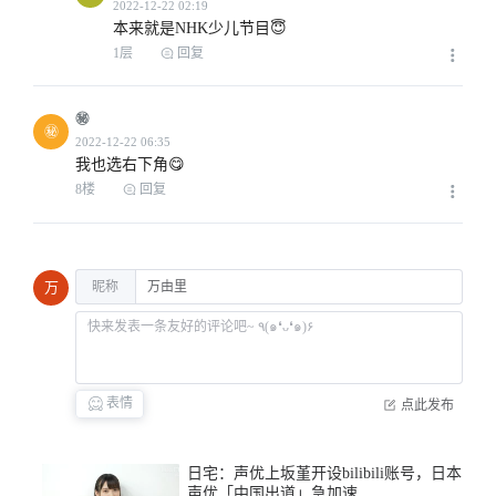
2022-12-21 16:30
本来就是NHK少儿节目😇
1层
回复
㊙️
㊙
我也选右下角😋
2022-12-22 01:36
8楼
回复
昵称
万
2022-12-22 01:53
表情
点此发布
日宅：声优上坂堇开设bilibili账号，日本
声优「中国出道」急加速