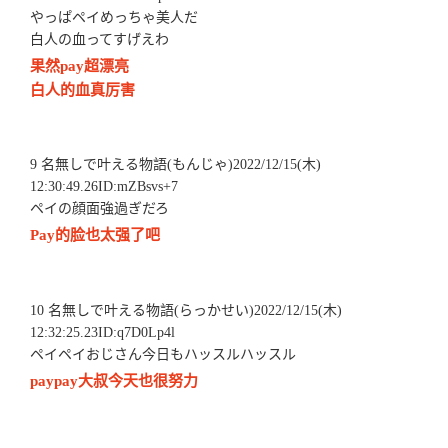
やっぱペイめっちゃ美人だ
白人の血ってすげえわ
果然pay超漂亮
白人的血真厉害
9 名無しで叶える物語(もんじゃ)2022/12/15(木)
12:30:49.26ID:mZBsvs+7
ペイの顔面強過ぎだろ
Pay的脸也太强了吧
10 名無しで叶える物語(らっかせい)2022/12/15(木)
12:32:25.23ID:q7D0Lp4l
ペイペイおじさん今日もハッスルハッスル
paypay大叔今天也很努力