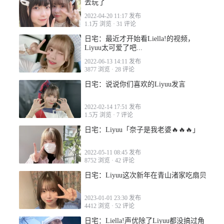
去玩了
2022-04-20 11:17 发布
1.1万 浏览
·
31 评论
日宅：最近才开始看Liella!的视频，
Liyuu太可爱了吧...
2022-06-13 14:11 发布
3877 浏览
·
28 评论
日宅：说说你们喜欢的Liyuu发言
2022-02-14 17:51 发布
1.5万 浏览
·
7 评论
日宅：Liyuu「奈子是我老婆🔥🔥🔥」
2022-05-11 08:45 发布
8752 浏览
·
42 评论
日宅：Liyuu这次新年在青山渚家吃扇贝
2023-01-01 23:30 发布
4412 浏览
·
52 评论
日宅：Liella!声优除了Liyuu都没搞过角