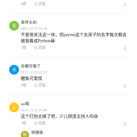
4楼
回复
2022-12-21 14:23
卖斧头的
卖
不是很关注这一块，但payton这个女孩子的名字每次都会
被我看成Python😂
5楼
回复
2022-12-21 15:24
合鲤可香了
合
鲤鱼可爱捏
6楼
回复
2022-12-21 15:48
no喵
n
这个打扮太搞了吧，少儿频道主持人吗😅
7楼
回复
明镜斋
明