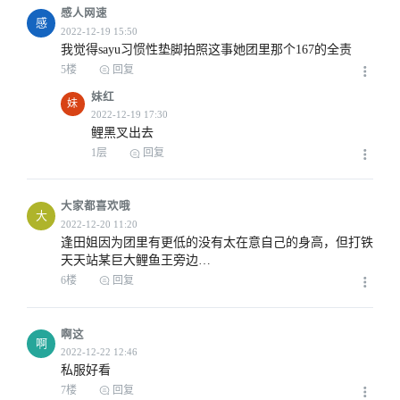
感人网速
感
我觉得sayu习惯性垫脚拍照这事她团里那个167的全责
5楼
回复
妹红
妹
2022-12-19 14:19
鲤黑叉出去
1层
回复
大家都喜欢哦
大
逢田姐因为团里有更低的没有太在意自己的身高，但打铁
2022-12-19 14:26
天天站某巨大鲤鱼王旁边…
6楼
回复
啊这
2022-12-19 14:41
啊
私服好看
7楼
回复