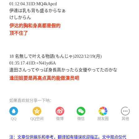
01:12:04.31ID:MQ4kApcd
伊達は乳も背も盛るからなぁ
けしからん
伊达的胸和身高都是假的
顶不住了
18 名無しで叶える物語(もんじゃ)2022/12/19(月)
01:35:17.41ID:+N41yd6A
逢田さんってやっぱ身長高かったら女優やってたのかな
逢田姐要是再高点真的能做演员吧
如果喜欢就分享一下呐：
QQ
QQ空间
微博
微信
朋友圈
其他
注：文章仅供娱乐和参考，翻译如有错误欢迎指正。文中观点仅代