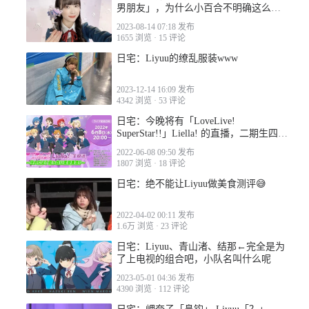
男朋友」，为什么小百合不明确这么说
呢？
2023-08-14 07:18 发布
1655 浏览
·
15 评论
日宅：Liyuu的缭乱服装www
2023-12-14 16:09 发布
4342 浏览
·
53 评论
日宅：今晚将有「LoveLive!
SuperStar!!」Liella! 的直播，二期生四名
成员也将第一次出场！
2022-06-08 09:50 发布
1807 浏览
·
18 评论
日宅：绝不能让Liyuu做美食测评😅
2022-04-02 00:11 发布
1.6万 浏览
·
23 评论
日宅：Liyuu、青山渚、结那←完全是为
了上电视的组合吧，小队名叫什么呢
2023-05-01 04:36 发布
4390 浏览
·
112 评论