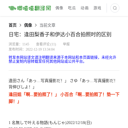
偶像
吃瓜
动画
游戏
最新译文
首页
偶像
当前文章
日宅：逢田梨香子和伊达小百合拍照时的区别
浏览量：1145
查看评论
(11)
举报
发布时间：2022-12-19 13:34:04
转发本网站译文请注明翻译来源于本网站和本页面链接，未经允许
禁止复制内容转载至任何其他网站或公共平台。
逢田さん「あっ…写真撮影だ！」 さゆ「あっ…写真撮影だ！
背伸びしよ！」
逢田姐「啊...要拍照了！」 小百合「啊...要拍照了！垫一下
脚！」
1 名無しで叶える物語(もんじゃ)2022/12/18(日)