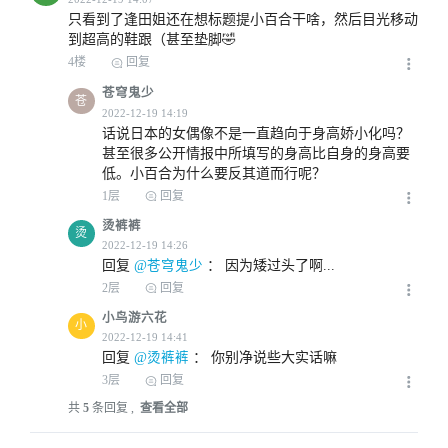
只看到了逢田姐还在想标题提小百合干啥，然后目光移动
到超高的鞋跟（甚至垫脚🤣
4楼
回复
苍穹鬼少
苍
话说日本的女偶像不是一直趋向于身高娇小化吗？
甚至很多公开情报中所填写的身高比自身的身高要
低。小百合为什么要反其道而行呢？
1层
回复
烫裤裤
烫
回复
 @苍穹鬼少
 ： 
因为矮过头了啊...
2层
回复
2022-12-19 13:58
小鸟游六花
小
回复
 @烫裤裤
 ： 
你别净说些大实话嘛
3层
回复
共
5
条回复 ,
查看全部
2022-12-19 14:07