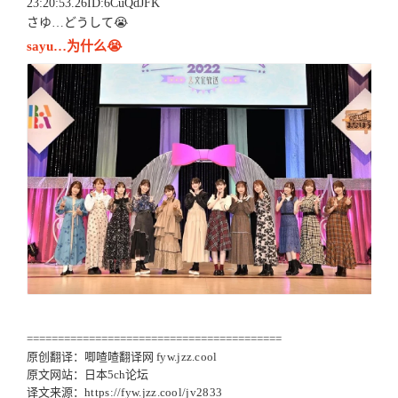
23:20:53.26ID:6CuQdJFK
さゆ…どうして😭
sayu…为什么😭
=========================================
原创翻译：唧喳喳翻译网
fyw.jzz.cool
原文网站：日本5ch论坛
译文来源：
https://fyw.jzz.cool/jv2833