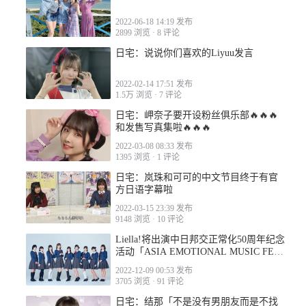
2022-06-18 14:19 发布
2899 浏览
·
8 评论
日宅：说说你们喜欢的Liyuu发言
2022-02-14 17:51 发布
1.5万 浏览
·
7 评论
日宅：岬奈子要开设粉丝俱乐部🔥🔥🔥
和发售写真集啦🔥🔥🔥
2022-03-08 08:33 发布
1395 浏览
·
1 评论
日宅：岚珠和可可的中文节目终于有官
方日语字幕啦
2022-03-15 23:39 发布
9148 浏览
·
10 评论
Liella!将出演中日邦交正常化50周年纪念
活动「ASIA EMOTIONAL MUSIC FES
2022」
2022-12-09 00:53 发布
3705 浏览
·
91 评论
日宅：结那「不是没有男朋友而是不找