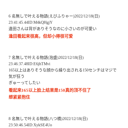
6 名無しで叶える物語(えびふりゃー)2022/12/18(日)
23:41:45.44ID:M4kQHgjY
逢田さんは背がありそうなのに小さいのが可愛い
逢田看起来很高，但却小得很可爱
7 名無しで叶える物語(泡盛)2022/12/18(日)
23:46:37.48ID:E6jhTMvi
165以上はありそうな顔から繰り出される150センチはマジで
気が狂う
ぎゅーってしたい
看起来165以上脸上结果是150真的顶不住了
想紧紧抱住
8 名無しで叶える物語(八つ橋)2022/12/18(日)
23:50:46.54ID:XykSE4Uo