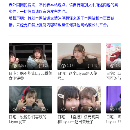
表外国网民看法，不代表本站观点，请自行甄别文中所述内容的真
实性，一切信息请以官方发布为准。
版权声明：转发本网站译文请注明翻译来源于本网站和本页面链
接，未经允许禁止复制内容转载至任何其他网站或公共平台。
1.6万
23
1.1万
49
1.0万
日宅：绝不能让Liyuu做美
日宅：这个Liyuu是天使
日宅：LoveLi
食测评😅
吗...
可可的节目第
1.5万
7
1.1万
31
1.0万
日宅：说说你们喜欢的
日宅：【喜报】法元明菜
日宅：岬奈子
Liyuu发言
和Liyuu一起出去玩了
Liyuu「？」