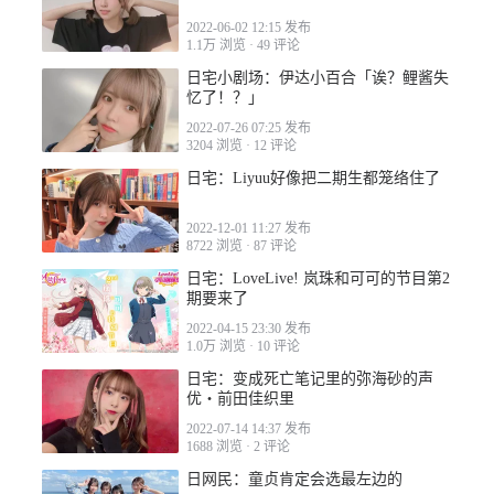
2022-06-02 12:15 发布
2022-12-22 12:46
1.1万 浏览
·
49 评论
日宅小剧场：伊达小百合「诶？鲤酱失
忆了！？」
2022-07-26 07:25 发布
3204 浏览
·
12 评论
日宅：Liyuu好像把二期生都笼络住了
2022-12-01 11:27 发布
8722 浏览
·
87 评论
日宅：LoveLive! 岚珠和可可的节目第2
期要来了
2022-04-15 23:30 发布
1.0万 浏览
·
10 评论
日宅：变成死亡笔记里的弥海砂的声
优・前田佳织里
2022-07-14 14:37 发布
1688 浏览
·
2 评论
日网民：童贞肯定会选最左边的