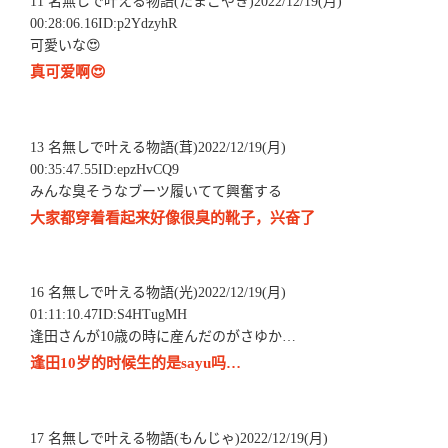
11 名無しで叶える物語(たまごやき)2022/12/19(月)
00:28:06.16ID:p2YdzyhR
可愛いな😍
真可爱啊😍
13 名無しで叶える物語(茸)2022/12/19(月)
00:35:47.55ID:epzHvCQ9
みんな臭そうなブーツ履いてて興奮する
大家都穿着看起来好像很臭的靴子，兴奋了
16 名無しで叶える物語(光)2022/12/19(月)
01:11:10.47ID:S4HTugMH
逢田さんが10歳の時に産んだのがさゆか…
逢田10岁的时候生的是sayu吗…
17 名無しで叶える物語(もんじゃ)2022/12/19(月)