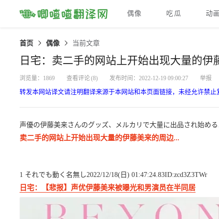
偶像
吃瓜
动
首页
偶像
当前文章
日宅：卖二手的网站上开始出现大量的伊藤美
浏览量：1869
查看评论
(8)
发布时间：2022-12-19 09:00:27
举报
转发本网站译文请注明翻译来源于本网站和本页面链接，未经允许禁止
声優の伊藤美来さんのグッズ、メルカリで大量に出品され始める
卖二手的网站上开始出现大量的伊藤美来的周边...
1 それでも動く名無し2022/12/18(日) 01:47:24.83ID:zcd3Z3TWr
日宅：【悲报】声优伊藤美来被曝光和男演员在半同居