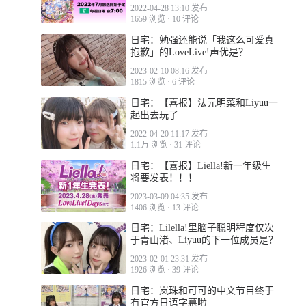
人气接着就决战？
2022-04-28 13:10 发布
1659 浏览
·
10 评论
日宅：勉强还能说「我这么可爱真
抱歉」的LoveLive!声优是？
2023-02-10 08:16 发布
1815 浏览
·
6 评论
日宅：【喜报】法元明菜和Liyuu一
起出去玩了
2022-04-20 11:17 发布
1.1万 浏览
·
31 评论
日宅：【喜报】Liella!新一年级生
将要发表！！！
2023-03-09 04:35 发布
1406 浏览
·
13 评论
日宅：Lilella!里脑子聪明程度仅次
于青山渚、Liyuu的下一位成员是？
2023-02-01 23:31 发布
1926 浏览
·
39 评论
日宅：岚珠和可可的中文节目终于
有官方日语字幕啦