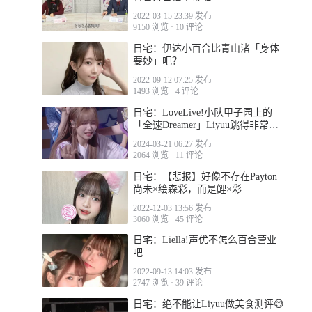
2022-03-15 23:39 发布
9150 浏览
·
10 评论
日宅：伊达小百合比青山渚「身体
要妙」吧？
2022-09-12 07:25 发布
1493 浏览
·
4 评论
日宅：LoveLive!小队甲子园上的
「全速Dreamer」Liyuu跳得非常开
心，就是好像很累w
2024-03-21 06:27 发布
2064 浏览
·
11 评论
日宅：【悲报】好像不存在Payton
尚未×绘森彩，而是鲤×彩
2022-12-03 13:56 发布
3060 浏览
·
45 评论
日宅：Liella!声优不怎么百合营业
吧
2022-09-13 14:03 发布
2747 浏览
·
39 评论
日宅：绝不能让Liyuu做美食测评😅