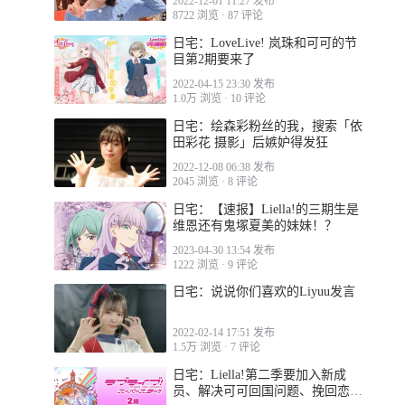
2022-12-01 11:27 发布
8722 浏览
·
87 评论
日宅：LoveLive! 岚珠和可可的节
目第2期要来了
2022-04-15 23:30 发布
1.0万 浏览
·
10 评论
日宅：绘森彩粉丝的我，搜索「依
田彩花 摄影」后嫉妒得发狂
2022-12-08 06:38 发布
2045 浏览
·
8 评论
日宅：【速报】Liella!的三期生是
维恩还有鬼塚夏美的妹妹！？
2023-04-30 13:54 发布
1222 浏览
·
9 评论
日宅：说说你们喜欢的Liyuu发言
2022-02-14 17:51 发布
1.5万 浏览
·
7 评论
日宅：Liella!第二季要加入新成
员、解决可可回国问题、挽回恋的