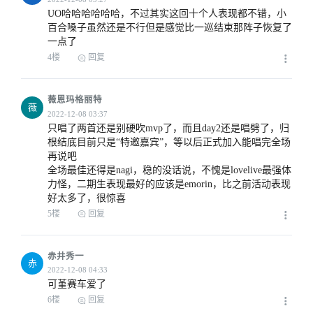
UO哈哈哈哈哈哈，不过其实这回十个人表现都不错，小
百合嗓子虽然还是不行但是感觉比一巡结束那阵子恢复了
一点了
4楼
回复
薇恩玛格丽特
薇
只唱了两首还是别硬吹mvp了，而且day2还是唱劈了，归
根结底目前只是“特邀嘉宾”，等以后正式加入能唱完全场
再说吧

全场最佳还得是nagi，稳的没话说，不愧是lovelive最强体
力怪，二期生表现最好的应该是emorin，比之前活动表现
好太多了，很惊喜
5楼
回复
赤井秀一
赤
可堇赛车爱了
6楼
回复