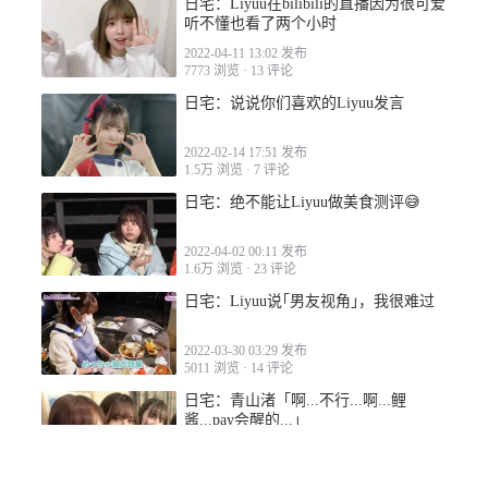
日宅：Liyuu在bilibili的直播因为很可爱
听不懂也看了两个小时
2022-04-11 13:02 发布
7773 浏览
·
13 评论
日宅：说说你们喜欢的Liyuu发言
2022-02-14 17:51 发布
1.5万 浏览
·
7 评论
日宅：绝不能让Liyuu做美食测评😅
2022-04-02 00:11 发布
1.6万 浏览
·
23 评论
日宅：Liyuu说｢男友视角｣，我很难过
2022-03-30 03:29 发布
5011 浏览
·
14 评论
日宅：青山渚「啊...不行...啊...鲤
酱...pay会醒的...」
2023-01-03 18:16 发布
2825 浏览
·
26 评论