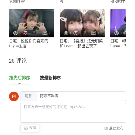
食测评😅
吗...
可可的节目第
1.5万
7
1.1万
31
1.0万
日宅：说说你们喜欢的
日宅：【喜报】法元明菜
日宅：岬奈子
Liyuu发言
和Liyuu一起出去玩了
Liyuu「？」
26 评论
按先后排序
按最新排序
昵称
阿
表情
点此发布