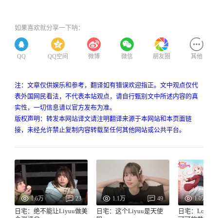
如果喜欢就分享一下呐：
QQ
QQ空间
微博
微信
朋友圈
其他
注：文章仅供娱乐和参考，翻译如有错误欢迎指正。文中观点仅代
表外国网民看法，不代表本站观点，请自行甄别文中所述内容的真
实性，一切信息请以官方发布为准。
版权声明：转发本网站译文请注明翻译来源于本网站和本页面链
接，未经允许禁止复制内容转载至任何其他网站或公共平台。
1.6万
23
1.1万
49
1.0万
日宅：绝不能让Liyuu做美
日宅：这个Liyuu是天使
日宅：LoveLi