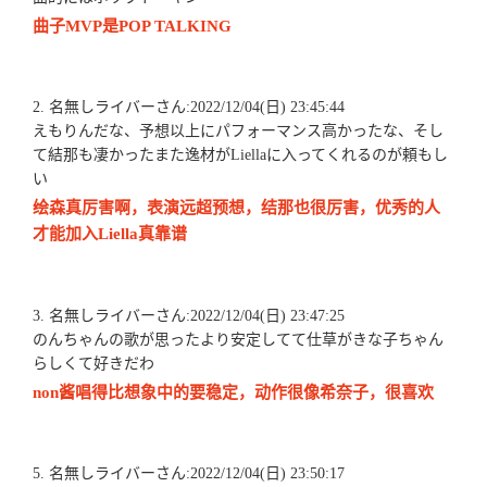
曲子MVP是POP TALKING
2. 名無しライバーさん:2022/12/04(日) 23:45:44
えもりんだな、予想以上にパフォーマンス高かったな、そし
て結那も凄かったまた逸材がLiellaに入ってくれるのが頼もし
い
绘森真厉害啊，表演远超预想，结那也很厉害，优秀的人
才能加入Liella真靠谱
3. 名無しライバーさん:2022/12/04(日) 23:47:25
のんちゃんの歌が思ったより安定してて仕草がきな子ちゃん
らしくて好きだわ
non酱唱得比想象中的要稳定，动作很像希奈子，很喜欢
5. 名無しライバーさん:2022/12/04(日) 23:50:17