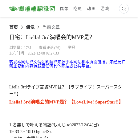
偶像
吃瓜
动画
游戏
最新译文
首页
偶像
当前文章
日宅：Liella! 3rd演唱会的MVP是？
浏览量：1781
查看评论
(26)
举报
发布时间：2022-12-08 02:27:33
转发本网站译文请注明翻译来源于本网站和本页面链接，未经允许
禁止复制内容转载至任何其他网站或公共平台。
Liella!3rdライブ宮城MVPは？【ラブライブ！スーパースタ
ー!!】
Liella! 3rd演唱会的MVP是？【LoveLive! SuperStar!!】
1 名無しで叶える物語(もんじゃ)2022/12/04(日)
19:33:29.10ID:bgiucfSz