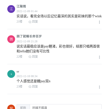
2022-12-08 07:30
江陵雨
江
实话说，看完全场以后记忆最深的其实是彩妹的那个wink
21楼
回复
困了就睡长命百岁
困
说实话最稳应该是pay鲤渚，彩也很好，结那只唱两首很
和iella她们没有可比性
2022-12-08 07:54
22楼
回复
sr
s
个人感觉还是鲤pay双n
23楼
回复
2022-12-08 08:38
昵称
阿