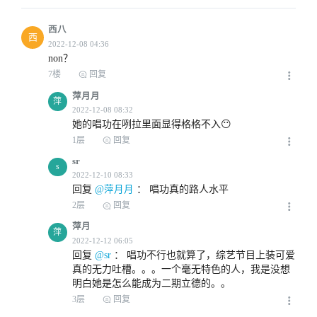
西八
西
non？
7楼
回复
2022-12-08 02:48
萍月月
萍
她的唱功在咧拉里面显得格格不入😶
1层
回复
sr
s
2022-12-08 02:49
回复
 @萍月月
 ： 
唱功真的路人水平
2层
回复
萍月
萍
回复
 @sr
 ： 
唱功不行也就算了，综艺节目上装可爱
真的无力吐槽。。。一个毫无特色的人，我是没想
明白她是怎么能成为二期立德的。。
2022-12-08 02:56
3层
回复