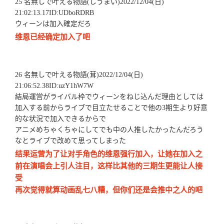
25 名無しで叶える物語(しうまい)2022/12/04(日)
21:02:13.17ID:UDboRDRB
ウィーンは加入確定だろ
维恩已经确定加入了吧
26 名無しで叶える物語(茸)2022/12/04(日)
21:06:52.38ID:uzY1hW7W
結局運営がライバル枠でウィーンをねじ込んだ理由としては
加入する前からライブで目立たせることで他の3期生より好意
的な状況で加入できるからで
アニメめちゃくちゃにしてでも中の人推したかったんだろう
なとライブで改めて思ってしまった
结果运营为了让对手角色的维恩强行加入，让她在加入之
前在演唱会上引人注目，这样比其他的三期生更能让人接
受
再次觉得就算动画乱七八糟，但你们还是会推中之人的吧