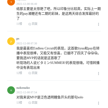
s
结那主要是太惊艳了吧，所以印象分比较高，实际上一期
生的pay渚鲤还有二期的彩妹，是这两天综合发挥最好的
了
2022-12-08 04:33
11楼
回复
ps
p
我是最喜欢Endless Circuit的表现，这首歌liyuu和pay在转
2022-12-08 04:36
播中表现很棒，又稳又有惊喜，已循环了四天了🤤🤤🤤。
要我选MVP的话就是这首歌了

听现场的人说ビタミンSUMMER!的表现很嗨，可惜转播
中没有表现出来
12楼
回复
2022-12-08 08:32
nakonako
n
对我来说MVP是泛色透明鲤鱼开头的那句solo
2022-12-10 08:33
13楼
回复