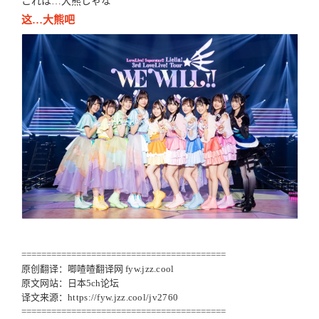
これは…大熊じゃな
这…大熊吧
=========================================
原创翻译：唧喳喳翻译网
fyw.jzz.cool
原文网站：日本5ch论坛
译文来源：
https://fyw.jzz.cool/jv2760
=========================================