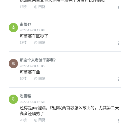
结娜就两首其他人连唱一堆完全没有可比性啊🤔
17楼
回复
南蔷47
南
可堇赛车区秒了
2022-12-08 06:35
18楼
回复
那这个来考验干部啊？
那
可堇赛车曲
2022-12-08 06:40
19楼
回复
吃雪糕
吃
还得是pay鲤渚，结那就两首歌怎么敢比的，尤其第二天
高音还唱劈了
20楼
回复