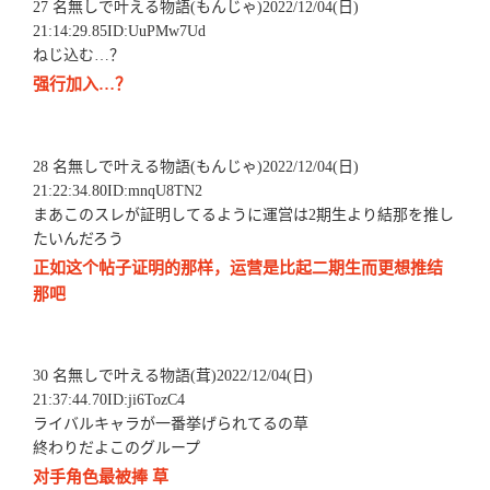
27 名無しで叶える物語(もんじゃ)2022/12/04(日)
21:14:29.85ID:UuPMw7Ud
ねじ込む…？
强行加入…？
28 名無しで叶える物語(もんじゃ)2022/12/04(日)
21:22:34.80ID:mnqU8TN2
まあこのスレが証明してるように運営は2期生より結那を推し
たいんだろう
正如这个帖子证明的那样，运营是比起二期生而更想推结
那吧
30 名無しで叶える物語(茸)2022/12/04(日)
21:37:44.70ID:ji6TozC4
ライバルキャラが一番挙げられてるの草
終わりだよこのグループ
对手角色最被捧 草