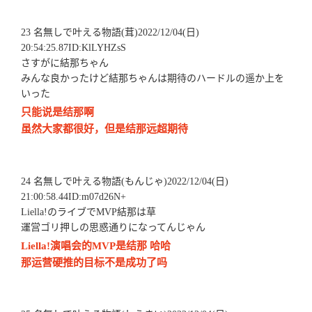
23 名無しで叶える物語(茸)2022/12/04(日)
20:54:25.87ID:KlLYHZsS
さすがに結那ちゃん
みんな良かったけど結那ちゃんは期待のハードルの遥か上を
いった
只能说是结那啊
虽然大家都很好，但是结那远超期待
24 名無しで叶える物語(もんじゃ)2022/12/04(日)
21:00:58.44ID:m07d26N+
Liella!のライブでMVP結那は草
運営ゴリ押しの思惑通りになってんじゃん
Liella!演唱会的MVP是结那 哈哈
那运营硬推的目标不是成功了吗