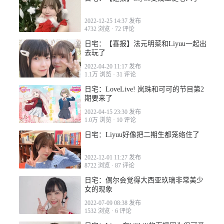
2022-12-09 01:44
2022-12-25 14:37 发布
4732 浏览
·
72 评论
日宅：【喜报】法元明菜和Liyuu一起出
去玩了
2022-04-20 11:17 发布
2022-12-09 21:28
1.1万 浏览
·
31 评论
日宅：LoveLive! 岚珠和可可的节目第2
期要来了
2022-04-15 23:30 发布
1.0万 浏览
·
10 评论
日宅：Liyuu好像把二期生都笼络住了
2022-12-10 08:34
2022-12-01 11:27 发布
8722 浏览
·
87 评论
日宅：偶尔会觉得大西亚玖璃非常美少
女的现象
2022-07-09 08:38 发布
1532 浏览
·
6 评论