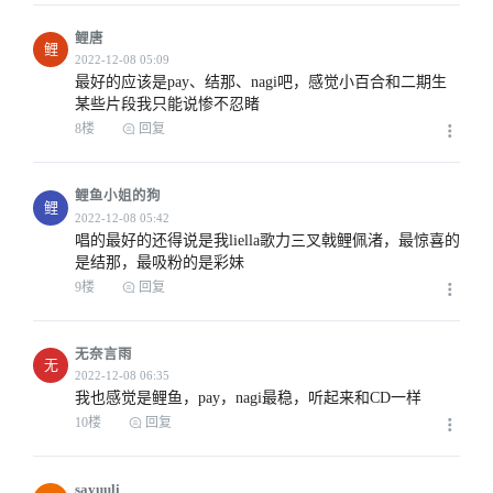
鲤唐
鲤
最好的应该是pay、结那、nagi吧，感觉小百合和二期生
某些片段我只能说惨不忍睹
2022-12-08 03:27
8楼
回复
鲤鱼小姐的狗
鲤
唱的最好的还得说是我liella歌力三叉戟鲤佩渚，最惊喜的
是结那，最吸粉的是彩妹
9楼
回复
2022-12-08 03:37
无奈言雨
无
我也感觉是鲤鱼，pay，nagi最稳，听起来和CD一样
10楼
回复
sayuuli