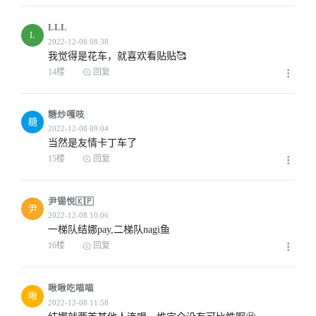
LLL
L
我觉得是花车，就喜欢看贴贴🥰
2022-12-12 06:05
14楼
回复
糖炒嘎吱
糖
当然是友情卡丁车了
15楼
回复
2022-12-08 05:09
尹锡悦🇰🇵
尹
一梯队结娜pay,二梯队nagi鱼
16楼
回复
啾啾吃喵喵
啾
2022-12-08 05:42