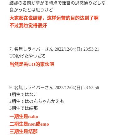
結那の名前が挙がる時点で運営の思惑通りだしな
良かったとは思うけど
大家都在说结那，这样运营的目的达到了啊
不过我也觉得很好
7. 名無しライバーさん:2022/12/04(日) 23:53:21
UO投げたやつだろ
当然是丢UO的家伙吧
9. 名無しライバーさん:2022/12/04(日) 23:53:56
1期生ではなこ
2期生ではのんちゃんかえも
3期生では結那
一期生是nako
二期生是non或emo
三期生是结那