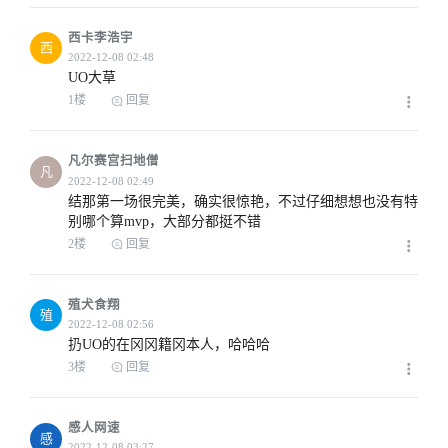
西卡李浩宇
西
UO大草
1楼
回复
凡尔赛宫扫地僧
凡
结那第一场很完美，确实很惊艳，不过仔细想想也没有特
别哪个算mvp，大部分都挺不错
2楼
回复
殖犬食翔
殖
扔UO的在冈冈籍冈本人，哈哈哈
3楼
回复
感人网速
感