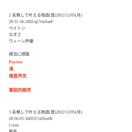
2 名無しで叶える物語(茸)2022/12/05(月)
20:51:34.24ID:qLVmSaeF
ペイトン
なぎさ
ウィーン声優
順当に顔面
Payton
渚
维恩声优
看脸的顺序
3 名無しで叶える物語(茸)2022/12/05(月)
20:56:03.34ID:E1xDvufK
Liyuu
薮島