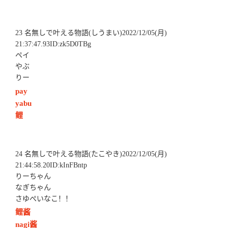
23 名無しで叶える物語(しうまい)2022/12/05(月)
21:37:47.93ID:zk5D0TBg
ペイ
やぶ
りー
pay
yabu
鲤
24 名無しで叶える物語(たこやき)2022/12/05(月)
21:44:58.20ID:kInFBntp
りーちゃん
なぎちゃん
さゆぺいなこ！！
鲤酱
nagi酱