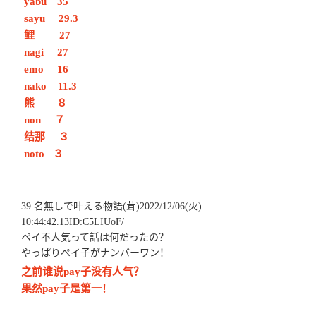
 yabu　35
 sayu　
29.3
 鲤　
27
 nagi　
27
 emo　
16
 nako
11.3
 熊　
８
 non　
７
 结那　
３
 noto
３
39 名無しで叶える物語(茸)2022/12/06(火)
10:44:42.13ID:C5LIUoF/
ペイ不人気って話は何だったの？
やっぱりペイ子がナンバーワン！
之前谁说pay子没有人气？
果然pay子是第一！