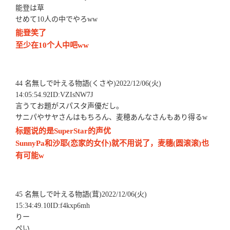
能登は草
せめて10人の中でやろww
能登笑了
至少在10个人中吧ww
44 名無しで叶える物語(くさや)2022/12/06(火)
14:05:54.92ID:VZIsNW7J
言うてお題がスパスタ声優だし。
サニパやサヤさんはもちろん、麦穂あんなさんもあり得るw
标题说的是SuperStar的声优
SunnyPa和沙耶(恋家的女仆)就不用说了，麦穗(圆滚滚)也
有可能w
45 名無しで叶える物語(茸)2022/12/06(火)
15:34:49.10ID:f4kxp6mh
りー
ぺい