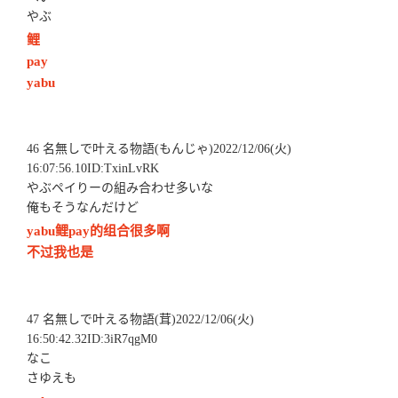
やぶ
鲤
pay
yabu
46 名無しで叶える物語(もんじゃ)2022/12/06(火)
16:07:56.10ID:TxinLvRK
やぶペイりーの組み合わせ多いな
俺もそうなんだけど
yabu鲤pay的组合很多啊
不过我也是
47 名無しで叶える物語(茸)2022/12/06(火)
16:50:42.32ID:3iR7qgM0
なこ
さゆえも