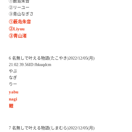
①薮島朱音
②リーユー
③青山なぎさ
①薮岛朱音
②Liyuu
③青山渚
6 名無しで叶える物語(たこやき)2022/12/05(月)
21:02:39.56ID:fhkuqdcm
やぶ
なぎ
りー
yabu
nagi
鲤
7 名無しで叶える物語(しまむら)2022/12/05(月)