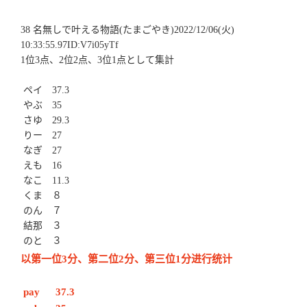
38 名無しで叶える物語(たまごやき)2022/12/06(火) 
10:33:55.97ID:V7i05yTf
1位3点、2位2点、3位1点として集計
 ペイ　37.3
 やぶ　35
 さゆ　29.3
 りー　27
 なぎ　27
 えも　16
 なこ　11.3
 くま　８
 のん　７
 結那　３
 のと　３
以第一位3分、第二位2分、第三位1分进行统计
 pay　
37.3