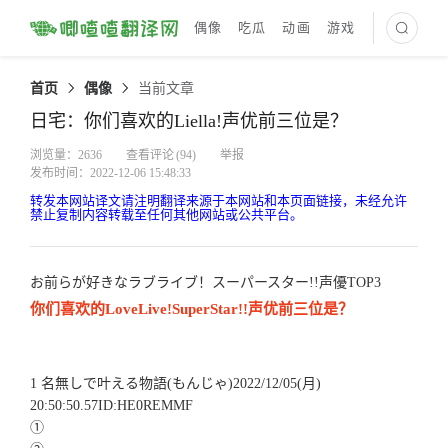
偶像
吃瓜
动画
游戏
最新译文
首页
偶像
当前文章
日宅：你们喜欢的Liella!声优前三位是？
浏览量：2636
查看评论
(94)
举报
发布时间：2022-12-06 15:48:33
转发本网站译文请注明翻译来源于本网站和本页面链接，未经允许
禁止复制内容转载至任何其他网站或公共平台。
お前らが好きなラブライブ！スーパースター!!声優TOP3
你们喜欢的LoveLive!SuperStar!!声优前三位是？
1 名無しで叶える物語(もんじゃ)2022/12/05(月)
20:50:50.57ID:HE0REMMF
①