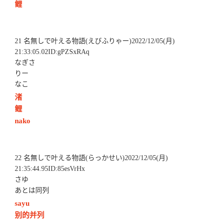
鲤
21 名無しで叶える物語(えびふりゃー)2022/12/05(月)
21:33:05.02ID:gPZSxRAq
なぎさ
りー
なこ
渚
鲤
nako
22 名無しで叶える物語(らっかせい)2022/12/05(月)
21:35:44.95ID:85esVrHx
さゆ
あとは同列
sayu
别的并列