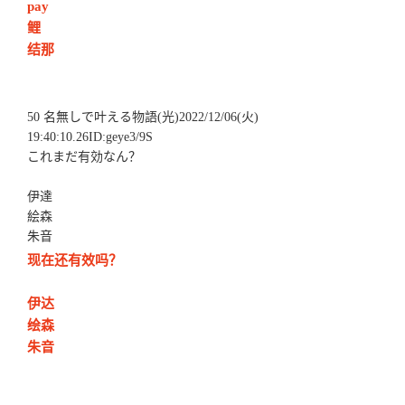
pay
鲤
结那
50 名無しで叶える物語(光)2022/12/06(火)
19:40:10.26ID:geye3/9S
これまだ有効なん？
伊達
絵森
朱音
现在还有效吗？
伊达
绘森
朱音