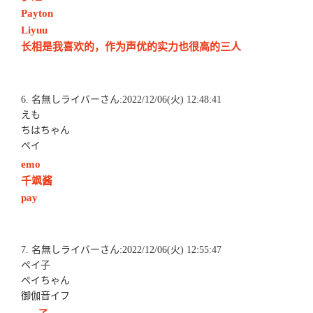
Payton
Liyuu
长相是我喜欢的，作为声优的实力也很高的三人
6. 名無しライバーさん:2022/12/06(火) 12:48:41
えも
ちはちゃん
ペイ
emo
千飒酱
pay
7. 名無しライバーさん:2022/12/06(火) 12:55:47
ペイ子
ペイちゃん
御伽音イフ