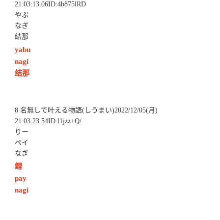
21:03:13.06ID:4b875lRD
やぶ
なぎ
結那
yabu
nagi
结那
8 名無しで叶える物語(しうまい)2022/12/05(月)
21:03:23.54ID:l1jzz+Q/
りー
ペイ
なぎ
鲤
pay
nagi