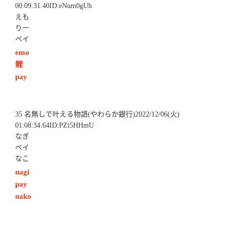
00:09:31.40ID:eNum0gUh
えも
りー
ペイ
emo
鲤
pay
35 名無しで叶える物語(やわらか銀行)2022/12/06(火)
01:08:34.64ID:PZi5HHmU
なぎ
ペイ
なこ
nagi
pay
nako