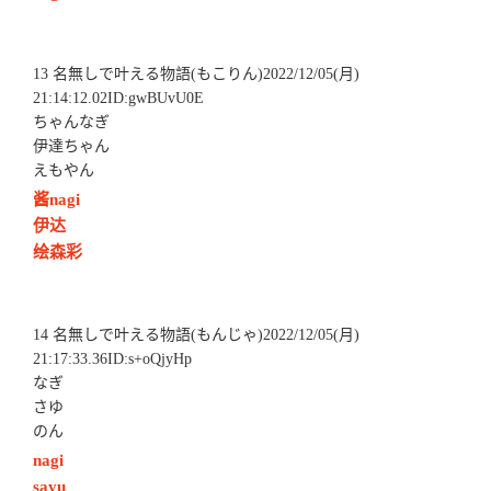
13 名無しで叶える物語(もこりん)2022/12/05(月)
21:14:12.02ID:gwBUvU0E
ちゃんなぎ
伊達ちゃん
えもやん
酱nagi
伊达
绘森彩
14 名無しで叶える物語(もんじゃ)2022/12/05(月)
21:17:33.36ID:s+oQjyHp
なぎ
さゆ
のん
nagi
sayu