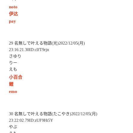
noto
伊达
pay
29 名無しで叶える物語(光)2022/12/05(月)
23:16:21.30ID:cIfT9rjn
さゆり
りー
えも
小百合
鲤
emo
30 名無しで叶える物語(たこやき)2022/12/05(月)
23:22:02.79ID:zUF9Hi5Y
やぶ