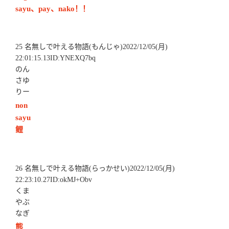
sayu、pay、nako！！
25 名無しで叶える物語(もんじゃ)2022/12/05(月)
22:01:15.13ID:YNEXQ7bq
のん
さゆ
りー
non
sayu
鲤
26 名無しで叶える物語(らっかせい)2022/12/05(月)
22:23:10.27ID:okMJ+Obv
くま
やぶ
なぎ
熊