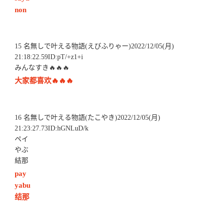
non
15 名無しで叶える物語(えびふりゃー)2022/12/05(月)
21:18:22.59ID:pT/+z1+i
みんなすき🔥🔥🔥
大家都喜欢🔥🔥🔥
16 名無しで叶える物語(たこやき)2022/12/05(月)
21:23:27.73ID:hGNLuD/k
ペイ
やぶ
結那
pay
yabu
结那