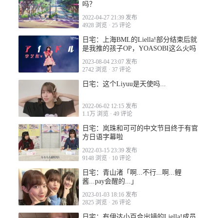
吗？
2022-04-27 21:39 发布
2022-11-07 06:42
4928 浏览
·
25 评论
日宅：上海BML的Liella!部分结束后就
是我推的孩子OP，YOASOBI这么火吗
2023-08-04 23:07 发布
2742 浏览
·
37 评论
日宅：这个Liyuu是天使吗...
2022-11-04 06:16
2022-06-02 12:15 发布
1.1万 浏览
·
49 评论
日宅：岚珠和可可的中文节目终于有官
方日语字幕啦
2022-03-15 23:39 发布
2022-11-04 06:26
9148 浏览
·
10 评论
日宅：青山渚「啊...不行...啊...鲤
酱...pay会醒的...」
2023-01-03 18:16 发布
2825 浏览
·
26 评论
日宅：有伊达小百合出镜的Liella!成员