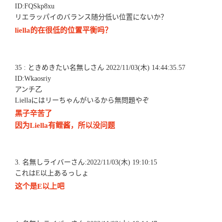
ID:FQSkp8xu
リエラッパイのバランス随分低い位置にないか？
liella的在很低的位置平衡吗？
35 : ときめきたい名無しさん 2022/11/03(木) 14:44:35.57
ID:Wkaosriy
アンチ乙
Liellaにはリーちゃんがいるから無問題やぞ
黑子辛苦了
因为Liella有鲤酱，所以没问题
3. 名無しライバーさん:2022/11/03(木) 19:10:15
これはE以上あるっしょ
这个是E以上吧