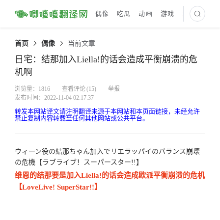
偶像
吃瓜
动画
游戏
最新译文
首页
偶像
当前文章
日宅：结那加入Liella!的话会造成平衡崩溃的危
机啊
浏览量：1816
查看评论
(15)
举报
发布时间：2022-11-04 02:17:37
转发本网站译文请注明翻译来源于本网站和本页面链接，未经允许
禁止复制内容转载至任何其他网站或公共平台。
ウィーン役の結那ちゃん加入でリエラッパイのバランス崩壊
の危機【ラブライブ！スーパースター!!】
维恩的结那要是加入Liella!的话会造成欧派平衡崩溃的危机
【LoveLive! SuperStar!!】