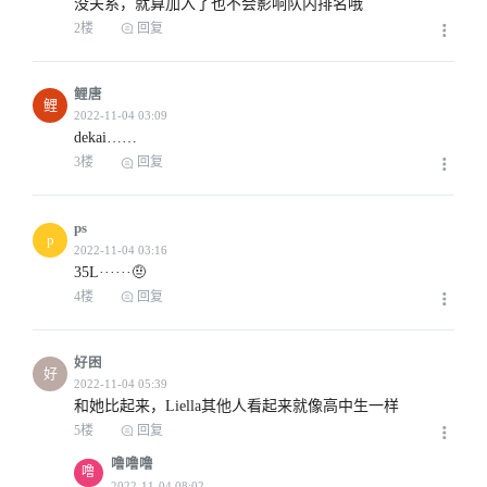
没关系，就算加入了也不会影响队内排名哦
2楼
回复
鲤唐
鲤
dekai……
3楼
回复
ps
p
35L······🤨
4楼
回复
好困
好
和她比起来，Liella其他人看起来就像高中生一样
5楼
回复
噜噜噜
噜