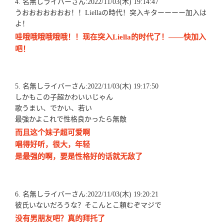
4. 名無しライバーさん:2022/11/03(木) 19:14:47
うおおおおおおお！！Liellaの時代！突入キターーーー加入は
よ！
哇哦哦哦哦哦哦！！现在突入Liella的时代了！——快加入
吧！
5. 名無しライバーさん:2022/11/03(木) 19:17:50
しかもこの子超かわいいじゃん
歌うまい、でかい、若い
最強かよこれで性格良かったら無敵
而且这个妹子超可爱啊
唱得好听，很大，年轻
是最强的啊，要是性格好的话就无敌了
6. 名無しライバーさん:2022/11/03(木) 19:20:21
彼氏いないだろうな？そこんとこ頼むぞマジで
没有男朋友吧？真的拜托了