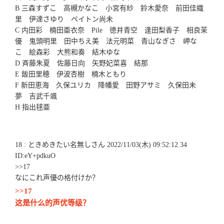
B 三森すずこ 高槻かなこ 小宮有紗 鈴木愛奈 前田佳織
里 伊達さゆり ペイトン尚未
C 内田彩 楠田亜衣奈 Pile 徳井青空 逢田梨香子 相良茉
優 鬼頭明里 田中ちえ美 法元明菜 青山なぎさ 岬な
こ 絵森彩 大熊和奏 結木ゆな
D 斉藤朱夏 佐藤日向 矢野妃菜喜 結那
E 飯田里穂 伊波杏樹 楠木ともり
F 新田恵海 久保ユリカ 降幡愛 田野アサミ 久保田未
夢 吉武千颯
H 指出毬亜
18 : ときめきたい名無しさん 2022/11/03(木) 09:52:12.34
ID:eY+pdkuO
>>17
なにこれ声優の格付けか？
>>17
这是什么的声优等级？