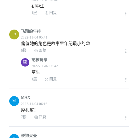
初中生
1层
回复
飞翔的牛排
飞
偏偏她的角色是故事里年纪最小的😉
6楼
回复
硬核玩家
硬
草生
1层
回复
MAX
M
厚礼蟹！
7楼
回复
倭狗买壶