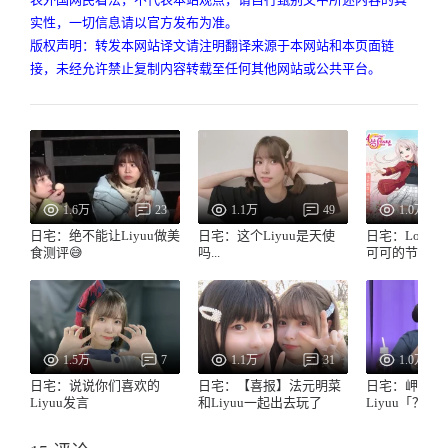
实性，一切信息请以官方发布为准。
版权声明：转发本网站译文请注明翻译来源于本网站和本页面链
接，未经允许禁止复制内容转载至任何其他网站或公共平台。
1.6万
23
1.1万
49
1.0万
日宅：绝不能让Liyuu做美
日宅：这个Liyuu是天使
日宅：LoveLi
食测评😅
吗...
可可的节目第
1.5万
7
1.1万
31
1.0万
日宅：说说你们喜欢的
日宅：【喜报】法元明菜
日宅：岬奈子
Liyuu发言
和Liyuu一起出去玩了
Liyuu「？」