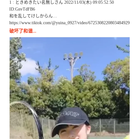
1 : ときめきたい名無しさん 2022/11/03(木) 09:05:52.50
ID:GnvTdFB6
和を乱してけしからん…
https://www.tiktok.com/@yuina_0927/video/6725308220803484929
破坏了和谐...