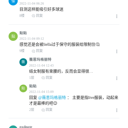
倭
目测这样能吸引好多球迷
2022-11-04 02:50
8楼
回复
贴贴
贴
感觉还是会被liella过于保守的服装给限制住🤔
9楼
回复
2022-11-04 02:57
薇恩玛格丽特
薇
结女制服有束腰的，反而会显得很…
1层
回复
贴贴
贴
2022-11-04 03:09
回复
 @薇恩玛格丽特
 ： 
主要是指live服装，动起来
才是最棒的吧😉
2层
回复
godnote