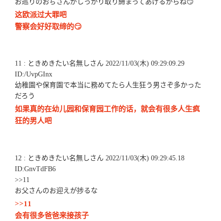
お巡りのおぢさんがしっかり取り締まってあげるからね😏
这欧派过大罪吧
警察会好好取缔的😏
11 : ときめきたい名無しさん 2022/11/03(木) 09:29:09.29
ID:/UvpGInx
幼稚園や保育園で本当に務めてたら人生狂う男さぞ多かった
だろう
如果真的在幼儿园和保育园工作的话，就会有很多人生疯
狂的男人吧
12 : ときめきたい名無しさん 2022/11/03(木) 09:29:45.18
ID:GnvTdFB6
>>11
お父さんのお迎えが捗るな
>>11
会有很多爸爸来接孩子