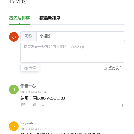
15 评论
按先后排序
按最新排序
昵称
小
表情
点此发布
仟音一心
仟
结那三围B:80/W:56/H:83
1楼
回复
Sayuuli
S