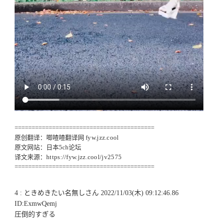
=========================================
原创翻译：唧喳喳翻译网
fyw.jzz.cool
原文网站：日本5ch论坛
译文来源：
https://fyw.jzz.cool/jv2575
=========================================
4 : ときめきたい名無しさん 2022/11/03(木) 09:12:46.86
ID:ExmwQemj
圧倒的すぎる