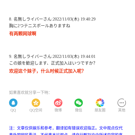
8. 名無しライバーさん:2022/11/03(木) 19:40:29
胸に2つテニスボールありますね
有两颗网球啊
9. 名無しライバーさん:2022/11/03(木) 19:44:01
この娘を歓迎します、正式加入はいつですか？
欢迎这个妹子，什么时候正式加入呢？
如果喜欢就分享一下呐：
QQ
QQ空间
微博
微信
朋友圈
其他
注：文章仅供娱乐和参考，翻译如有错误欢迎指正。文中观点仅代
表外国网民看法，不代表本站观点，请自行甄别文中所述内容的真