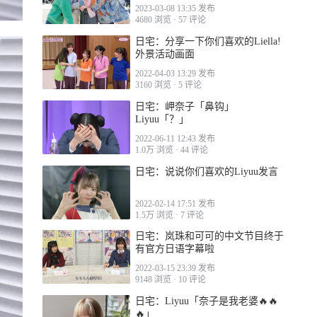
2023-03-08 13:35 发布
4680 浏览
·
57 评论
日宅：分享一下你们喜欢的Liella!
外景活动画面
2022-04-03 13:29 发布
3160 浏览
·
5 评论
日宅：岬奈子「鼻钩」
Liyuu「？」
2022-06-11 12:43 发布
1.0万 浏览
·
44 评论
日宅：说说你们喜欢的Liyuu发言
2022-02-14 17:51 发布
1.5万 浏览
·
7 评论
日宅：岚珠和可可的中文节目终于
有官方日语字幕啦
2022-03-15 23:39 发布
9148 浏览
·
10 评论
日宅：Liyuu「奈子是我老婆🔥🔥
🔥」