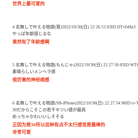
世界上最可爱的
4 名無しで叶える物語(茸)2022/10/30(日) 22:26:53.03ID:DTvfsHn3
やっぱ年齢感じるな
果然有了年龄感啊
5 名無しで叶える物語(もんじゃ)2022/10/30(日) 22:27:50.05ID:WTC
素晴らしいメンヘラ感
很厉害的神经病感
6 名無しで叶える物語(SB-iPhone)2022/10/30(日) 22:27:54.96ID:o+
30だからこそこの若干キツい感が最高
めっちゃかわいいしそそる
正因为是30所以这种有点不太行感觉是最棒的
非常可爱