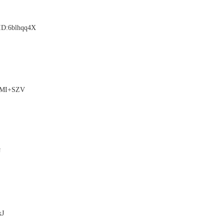
:6blhqq4X
qMI+SZV
J
J