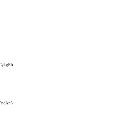
ykgEh
YncAn6