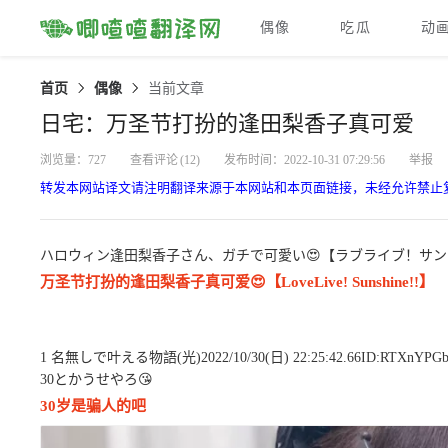
偶像
吃瓜
动
首页
偶像
当前文章
日宅：万圣节打扮的逢田梨香子真可爱
浏览量：727
查看评论
(12)
发布时间：2022-10-31 07:29:56
举报
转发本网站译文请注明翻译来源于本网站和本页面链接，未经允许禁止
ハロウィン逢田梨香子さん、ガチで可愛い😍【ラブライブ！サン
万圣节打扮的逢田梨香子真可爱😍【LoveLive! Sunshine!!】
1 名無しで叶える物語(光)2022/10/30(日) 22:25:42.66ID:RTXnYPG
30とかうせやろ😘
30岁是骗人的吧