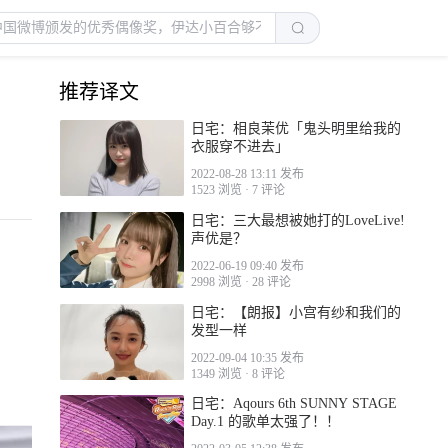
推荐译文
日宅：相良茉优「鬼头明里给我的
衣服穿不进去」
2022-08-28 13:11 发布
1523 浏览
·
7 评论
日宅：三大最想被她打的LoveLive!
声优是？
2022-06-19 09:40 发布
2998 浏览
·
28 评论
日宅：【朗报】小宫有纱和我们的
发型一样
2022-09-04 10:35 发布
1349 浏览
·
8 评论
日宅：Aqours 6th SUNNY STAGE
Day.1 的歌单太强了！！