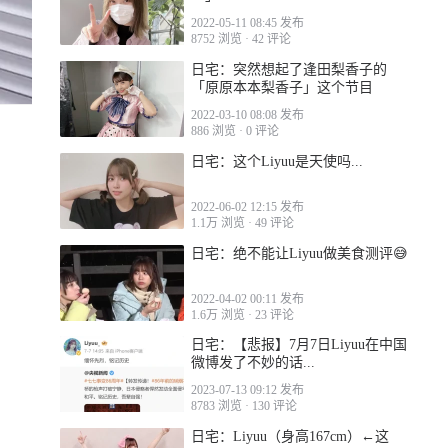
2022-05-11 08:45 发布
8752 浏览
·
42 评论
日宅：突然想起了逢田梨香子的
「原原本本梨香子」这个节目
2022-03-10 08:08 发布
886 浏览
·
0 评论
日宅：这个Liyuu是天使吗...
2022-06-02 12:15 发布
1.1万 浏览
·
49 评论
日宅：绝不能让Liyuu做美食测评😅
2022-04-02 00:11 发布
1.6万 浏览
·
23 评论
日宅：【悲报】7月7日Liyuu在中国
微博发了不妙的话...
2023-07-13 09:12 发布
8783 浏览
·
130 评论
日宅：Liyuu（身高167cm）←这