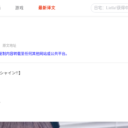
画
游戏
最新译文
原文地址
复制内容转载至任何其他网站或公共平台。
シャイン!!】
b