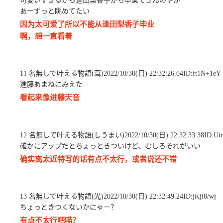
可愛いすぎるから逢田梨香子から卒業できんのやが
あーずっと眺めてたい
因为太可爱了所以不能从逢田梨香子毕业
啊，想一直看着
11 名無しで叶える物語(茸)2022/10/30(日) 22:32:26.04ID:ft1N+1eY
進藤あまねにみえた
看起来像进藤天音
12 名無しで叶える物語(しうまい)2022/10/30(日) 22:32:33.38ID:Ut
確かにアップだとちょっときついけど、むしろそれがいい
确实离太近特写的话有点不太行，或者说还不错
13 名無しで叶える物語(光)2022/10/30(日) 22:32:49.24ID:jKji8/wj
ちょっときつくないかにゃー？
有点不太行吧喵？