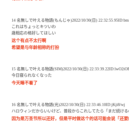
14 名無しで叶える物語(もんじゃ)2022/10/30(日) 22:32:55.95ID:b
これはちょっとキツいわ
歳相応の格好してほしい
这个有点不太行啊
希望是与年龄相称的打扮
15 名無しで叶える物語(SIM)2022/10/30(日) 22:33:39.22ID:lwO2iO
今日寝られなくなった
今天睡不着了
16 名無しで叶える物語(光)2022/10/30(日) 22:33:46.10ID:jKji8/wj
ハロウィンだからいいけど、普段からこれしてたら「まだ続ける
因为是万圣节所以还好，但是平时做这个的话可能会说「还要继