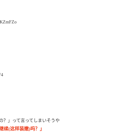
mKZmFZo
F4
の？」って言ってしまいそうや
续(这样装嫩)吗？」