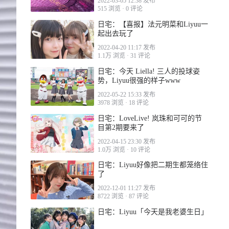
2022-03-05 12:38 发布
515 浏览
·
0 评论
日宅：【喜报】法元明菜和Liyuu一
起出去玩了
2022-04-20 11:17 发布
1.1万 浏览
·
31 评论
日宅：今天 Liella! 三人的投球姿
势，Liyuu很强的样子www
2022-05-22 15:33 发布
3978 浏览
·
18 评论
日宅：LoveLive! 岚珠和可可的节
目第2期要来了
2022-04-15 23:30 发布
1.0万 浏览
·
10 评论
日宅：Liyuu好像把二期生都笼络住
了
2022-12-01 11:27 发布
8722 浏览
·
87 评论
日宅：Liyuu「今天是我老婆生日」