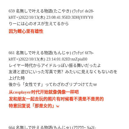
659 名無しで叶える物語(たこやき) (ﾜｯﾁｮｲ de28-
kHT+)2022/10/13(木) 23:08:41.95ID:3DHjY8YY0
りーには心のオスが生えてるから
因为鲤心里有雄性
661 名無しで叶える物語(もんじゃ) (ﾜｯﾁｮｲ 6f7b-
kHT+)2022/10/13(木) 23:14:01.02ID:nzZpiaIl0
レイヤー時代からアイドルっぽい振る舞いだったよ
友達と遊びにいった写真で男？みたいに見えなくもないのを
上げた時
後から「女性です」ってわざわざリプつけてたｗ
从cosplayer时代开始就像偶像一样吧
发和朋友一起去玩的照片有时候看不清是不是男的
特意回复说「那是女的」w
664 名無しで叶える物語(もんじゃ) (ｱｳｱｳｳｰ Sa2f-