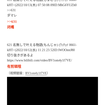
kHT+)2022/10/13(木) 07:50:08.09ID:MhG6YUZh0
>>631
ダマレ
>>631
闭嘴
621 名無しで叶える物語(もんじゃ) (ﾜｯﾁｮｲ 0661-
kHT+)2022/10/12(水) 11:21:23.52ID:lWOOmtJ80
切り抜きがあるよ
https://www.bilibili.com/video/BV1om4y1f7VE/
有剪辑哦
（视频链接：
BV1om4y1f7VE
）