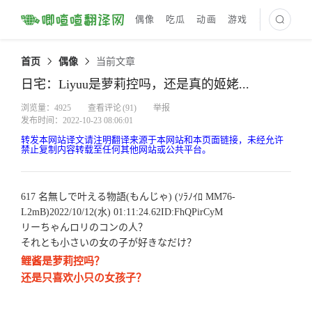
偶像
吃瓜
动画
游戏
最新译文
首页
偶像
当前文章
日宅：Liyuu是萝莉控吗，还是真的姬姥...
浏览量：4925
查看评论
(91)
举报
发布时间：2022-10-23 08:06:01
转发本网站译文请注明翻译来源于本网站和本页面链接，未经允许
禁止复制内容转载至任何其他网站或公共平台。
617 名無しで叶える物語(もんじゃ) (ｿﾗﾉｲﾛ MM76-
L2mB)2022/10/12(水) 01:11:24.62ID:FhQPirCyM
リーちゃんロリのコンの人？
それとも小さいの女の子が好きなだけ？
鲤酱是萝莉控吗？
还是只喜欢小只の女孩子？