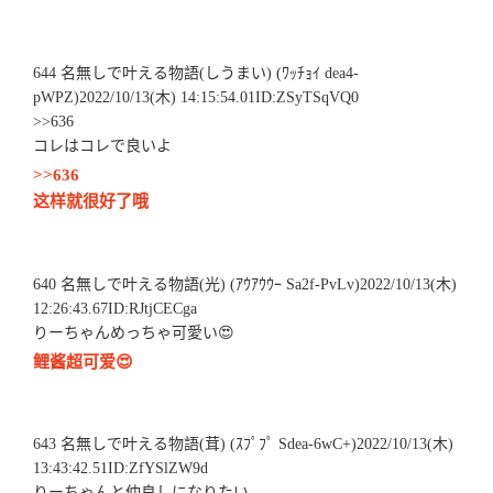
644 名無しで叶える物語(しうまい) (ﾜｯﾁｮｲ dea4-
pWPZ)2022/10/13(木) 14:15:54.01ID:ZSyTSqVQ0
>>636
コレはコレで良いよ
>>636
这样就很好了哦
640 名無しで叶える物語(光) (ｱｳｱｳｳｰ Sa2f-PvLv)2022/10/13(木)
12:26:43.67ID:RJtjCECga
りーちゃんめっちゃ可愛い😍
鲤酱超可爱😍
643 名無しで叶える物語(茸) (ｽﾌﾟﾌﾟ Sdea-6wC+)2022/10/13(木)
13:43:42.51ID:ZfYSlZW9d
りーちゃんと仲良しになりたい