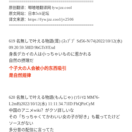
=========================================
原创翻译：唧喳喳翻译网
fyw.jzz.cool
原文网站：日本5ch论坛
译文来源：
https://fyw.jzz.cool/jv2506
=========================================
619 名無しで叶える物語(茸) (ｽｯﾌﾟﾌﾟ Sd56-N/74)2022/10/12(水)
09:20:59.58ID:9bGTsYExd
身長デカイの人は小っちゃいものに惹かれる
自然の摂理だ
个子大の人会被小的东西吸引
是自然规律
620 名無しで叶える物語(もんじゃ) (ｿﾗﾉｲﾛ MM76-
L2mB)2022/10/12(水) 11:11:34.71ID:FhQPirCyM
中国のアニメwiki？がクソ詳しいな
その「ちっちゃくてかわいい女の子が好き」も載ってたけど
ソースがない
多分昔の配信に言ってた