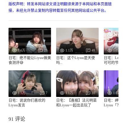
版权声明：转发本网站译文请注明翻译来源于本网站和本页面链
接，未经允许禁止复制内容转载至任何其他网站或公共平台。
1.6万
23
1.1万
49
1.0万
日宅：绝不能让Liyuu做美
日宅：这个Liyuu是天使
日宅：LoveLi
食测评😅
吗...
可可的节目第
1.5万
7
1.1万
31
1.0万
日宅：说说你们喜欢的
日宅：【喜报】法元明菜
日宅：岬奈子
Liyuu发言
和Liyuu一起出去玩了
Liyuu「？」
91 评论