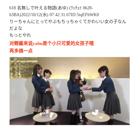
618 名無しで叶える物語(あゆ) (ﾜｯﾁｮｲ 0b28-
h3BA)2022/10/12(水) 07:42:31.67ID:5iqEFhWK0
りーちゃんにとってやぶもちっちゃくてかわいい女の子なん
だよな
もっとやれ
对鲤酱来说yabu是个小只可爱的女孩子哦
再多搞一点