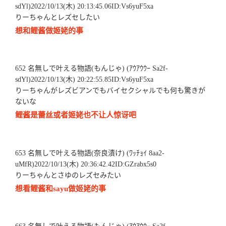
sdYl)2022/10/13(木) 20:13:45.06ID:Vs6yuF5xa
りーちゃんとレズセしたい
想和鲤酱做姬姥的事
652 名無しで叶える物語(もんじゃ) (ｱｳｱｳｳｰ Sa2f-
sdYl)2022/10/13(木) 20:22:55.85ID:Vs6yuF5xa
りーちゃんがレズビアンでもバイセクシャルでも何も驚きが
ないな
鲤酱是蕾丝或者姬姥也不让人惊讶吧
653 名無しで叶える物語(奈良漬け) (ﾜｯﾁｮｲ 8aa2-
uMfR)2022/10/13(木) 20:36:42.42ID:GZrabx5s0
りーちゃんとさゆのレズセみたい
想看鲤酱和sayu做姬姥的事