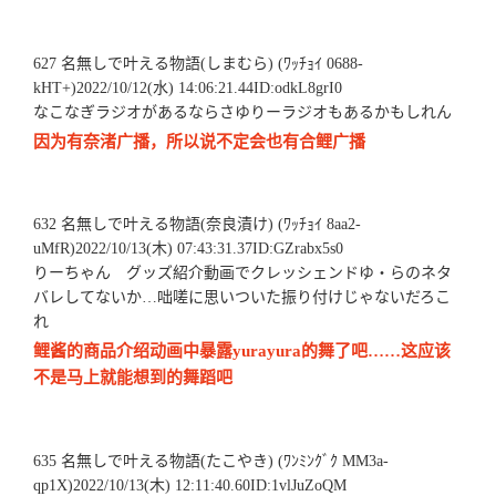
627 名無しで叶える物語(しまむら) (ﾜｯﾁｮｲ 0688-
kHT+)2022/10/12(水) 14:06:21.44ID:odkL8grI0
なこなぎラジオがあるならさゆりーラジオもあるかもしれん
因为有奈渚广播，所以说不定会也有合鲤广播
632 名無しで叶える物語(奈良漬け) (ﾜｯﾁｮｲ 8aa2-
uMfR)2022/10/13(木) 07:43:31.37ID:GZrabx5s0
りーちゃん グッズ紹介動画でクレッシェンドゆ・らのネタ
バレしてないか…咄嗟に思いついた振り付けじゃないだろこ
れ
鲤酱的商品介绍动画中暴露yurayura的舞了吧……这应该
不是马上就能想到的舞蹈吧
635 名無しで叶える物語(たこやき) (ﾜﾝﾐﾝｸﾞｸ MM3a-
qp1X)2022/10/13(木) 12:11:40.60ID:1vlJuZoQM