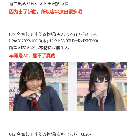
新曲出るからゲスト出演多いね
因为出了新曲，所以客串演出很多呢
639 名無しで叶える物語(もんじゃ) (ﾜｯﾁｮｲ 8a9d-
L2mB)2022/10/13(木) 12:21:56.92ID:cRxJXKRX0
所詮AIなんだし本物には勝てん
毕竟是AI，赢不了真的
642 名無しで叶える物語(あゆ) (ﾜｯﾁｮｲ 0b28-