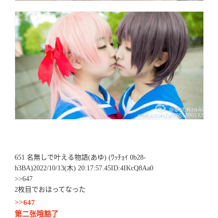
651 名無しで叶える物語(あゆ) (ﾜｯﾁｮｲ 0b28-
h3BA)2022/10/13(木) 20:17:57.45ID:4IKcQ8Aa0
>>647
2枚目でおほってなった
>>647
第二张哦豁了