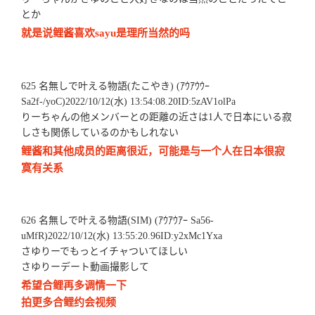
とか
就是说鲤酱喜欢sayu是理所当然的吗
625 名無しで叶える物語(たこやき) (ｱｳｱｳｳｰ
Sa2f-/yoC)2022/10/12(水) 13:54:08.20ID:5zAV1olPa
りーちゃんの他メンバーとの距離の近さは1人で日本にいる寂
しさも関係しているのかもしれない
鲤酱和其他成员的距离很近，可能是与一个人在日本很寂
寞有关系
626 名無しで叶える物語(SIM) (ｱｳｱｳｱｰ Sa56-
uMfR)2022/10/12(水) 13:55:20.96ID:y2xMc1Yxa
さゆりーでもっとイチャついてほしい
さゆりーデート動画撮影して
希望合鲤再多调情一下
拍更多合鲤约会视频