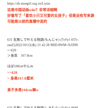
https://zh.moegirl.org.cn/Liyuu
这是中国动画wiki？非常详细啊
好像写了「喜欢小只又可爱的女孩子」但是没有写来源
可能是以前的直播中说的
631 名無しで叶える物語(もんじゃ) (ﾜｯﾁｮｲ 037c-
zauZ)2022/10/12(水) 21:42:28.98ID:8WM+X/DN0
>>620
＞身高 167.8cm
ほぼ168cmやんｗ
>>620
> 身高167.8厘米
差不多是168cm嘛w
633 名無しで叶える物語(しまむら) (ﾜｯﾁｮｲ 0688-