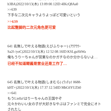
h3BA)2022/10/13(木) 13:09:00.12ID:4IKcQ8Aa0
>>639
下手な二次元キャラよりよっぽど可愛いという
>>639
比起蹩脚的二次元角色更可爱
641 名無しで叶える物語(えびふりゃー) (ｱｳｱｳｳｰ
Sa2f-/yoC)2022/10/13(木) 12:52:08.16ID:KSLguShWa
俺もうりーちゃんが営業なのかガチなのか分からないよ…
已经不知道鲤酱是营业还是工作了…
645 名無しで叶える物語(しまむら) (ﾜｯﾁｮｲ 0688-
kHT+)2022/10/13(木) 17:37:12.54ID:MhG6YUZh0
>>641
もうLiella!はりーちゃんの王国やぞ
元々かわいい女の子が大好きなやぶはファンミで完全にオト
されたし