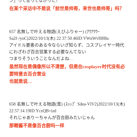
ン」って言ってなかった？
在某个采访中不是说「前世是帅哥，来世也是帅哥」吗？
657 名無しで叶える物語(えびふりゃー) (ｱｳｱｳｳｰ
Sa2f-/yoC)2022/10/13(木) 22:37:50.46ID:VWnWvHH8a
アイドル要素のある今ならいざ知らず、コスプレイヤー時代
にわざわざ百合営業する必要なんてない
つまりそういうことなんだよね…
虽然现在是偶像所以不清楚，但是在cosplayer时代没有必
要特意去百合营业
也就是说…
658 名無しで叶える物語(茸) (ｽｯｯﾌﾟ Sdea-VlV2)2022/10/13(木)
22:57:14.19ID:YcxQB+izd
それじゃありーちゃんが百合厨みたいじゃん
那鲤酱不是像百合厨吗一样