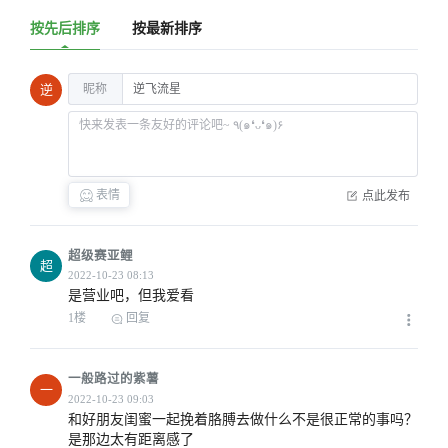
按先后排序
按最新排序
昵称
逆
表情
点此发布
超级赛亚鲤
超
是营业吧，但我爱看
1楼
回复
一般路过的紫薯
一
和好朋友闺蜜一起挽着胳膊去做什么不是很正常的事吗？
是那边太有距离感了