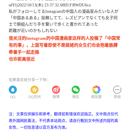
sdYl)2022/10/13(木) 23:37:32.68ID:FJ8WDU6ca
私がフォローしてるInstagramの中国人の漫画家みたいな人が
「中国あるある」投稿してて、レズビアンでなくても女子同
士で腕組んだり手を繋いで歩くと書かれてあった
距離が近いのかもしれない
我关注的Instagram的中国漫画家这样的人投稿了「中国常
有的事」，上面写着即使不是姬姥的女生们也会抱着胳膊
牵着手一起走路
也许距离很近
如果喜欢就分享一下呐：
QQ
QQ空间
微博
微信
朋友圈
其他
注：文章仅供娱乐和参考，翻译如有错误欢迎指正。文中观点仅代
表外国网民看法，不代表本站观点，请自行甄别文中所述内容的真
实性，一切信息请以官方发布为准。