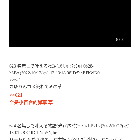
623 名無しで叶える物語(あゆ) (ﾜｯﾁｮｲ 0b28-
h3BA)2022/10/12(水) 12:13:18.08ID:5iqEFhWK0
>>621
さゆりんコメ流れてるの草
>>621
全是小百合的弹幕 草
624 名無しで叶える物語(光) (ｱｳｱｳｳｰ Sa2f-PvLv)2022/10/12(水)
13:01:28.04ID:TNcWNjhra
りーちゃんがさゆのこと大好きなのは当然のことだったてこ