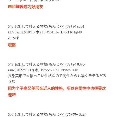
想和鲤酱成为好朋友
648 名無しで叶える物語(もんじゃ) (ﾜｯﾁｮｲ cb54-
kEV8)2022/10/13(木) 19:49:41.67ID:0cFRHqJ40
おっほ
哦豁
649 名無しで叶える物語(もんじゃ) (ﾜｯﾁｮｲ 037c-
zauZ)2022/10/13(木) 19:55:50.89ID:tywbP41r0
長身美形で人懐っこい性格なので同性からも凄くモテるだろ
うな
因为个子高又美形亲近人的性格，所以在同性中也很受欢
迎吧
650 名無しで叶える物語(もんじゃ) (ｱｳｱｳｳｰ Sa2f-