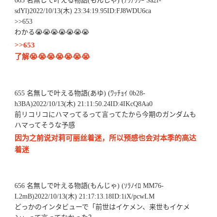
663 名無しで叶える物語(もんじゃ) (ｱｳｱｳｳｰ Sa2f-
sdYl)2022/10/13(木) 23:34:19.95ID:FJ8WDU6ca
>>653
わかる😭😭😭😭😭😭😭
>>653
了解😭😭😭😭😭😭😭
655 名無しで叶える物語(あゆ) (ﾜｯﾁｮｲ 0b28-
h3BA)2022/10/13(木) 21:11:50.24ID:4IKcQ8Aa0
前リコリコにハマってるって言ってたから今期のガンダムも
ハマってそうな予感
因为之前说对莉可丽丝着迷，所以预感也会对本季的高达
着迷
656 名無しで叶える物語(もんじゃ) (ｿﾗﾉｲﾛ MM76-
L2mB)2022/10/13(木) 21:17:13.18ID:1iX/pcwLM
どっかのインタビューで「前世はイケメン、来世もイケメ