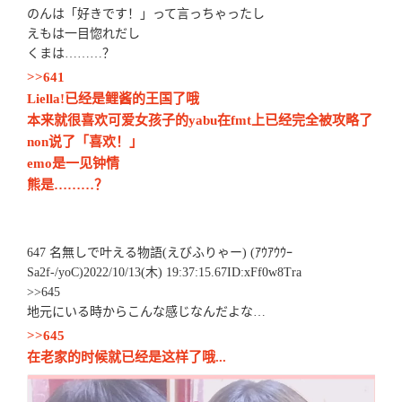
のんは「好きです！」って言っちゃったし
えもは一目惚れだし
くまは………？
>>641
Liella!已经是鲤酱的王国了哦
本来就很喜欢可爱女孩子的yabu在fmt上已经完全被攻略了
non说了「喜欢！」
emo是一见钟情
熊是………？
647 名無しで叶える物語(えびふりゃー) (ｱｳｱｳｳｰ
Sa2f-/yoC)2022/10/13(木) 19:37:15.67ID:xFf0w8Tra
>>645
地元にいる時からこんな感じなんだよな…
>>645
在老家的时候就已经是这样了哦...