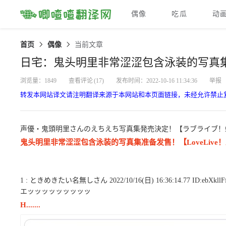
偶像
吃瓜
动
首页
偶像
当前文章
日宅：鬼头明里非常涩涩包含泳装的写真
浏览量：1849
查看评论
(17)
发布时间：2022-10-16 11:34:36
举报
转发本网站译文请注明翻译来源于本网站和本页面链接，未经允许禁止
声優・鬼頭明里さんのえちえち写真集発売決定！【ラブライブ！
鬼头明里非常涩涩包含泳装的写真集准备发售！【LoveLive
1 : ときめきたい名無しさん 2022/10/16(日) 16:36:14.77 ID:ebXkllF
エッッッッッッッッッ
H.......