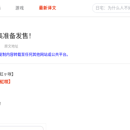
画
游戏
最新译文
集准备发售！
原文地址
复制内容转载至任何其他网站或公共平台。
虹ヶ咲】
！虹咲】
f