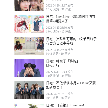
2022-04-20 11:17 发布
1.1万 浏览
·
31 评论
日宅：LoveLive! 岚珠和可可的节
目第2期要来了
2022-04-15 23:30 发布
1.0万 浏览
·
10 评论
日宅：岚珠和可可的中文节目终于
有官方日语字幕啦
2022-03-15 23:39 发布
9148 浏览
·
10 评论
日宅：岬奈子「鼻钩」
Liyuu「？」
2022-06-11 12:43 发布
1.0万 浏览
·
44 评论
日宅：不敢相信本月末Liella!又要
加新成员了
2023-04-09 15:31 发布
1941 浏览
·
48 评论
日宅：【喜报】LoveLive!