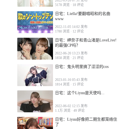
2022-05-20 07:31 发布
5178 浏览
·
18 评论
日宅：Liella!要翻唱昭和的名曲
www
2022-11-05 14:02 发布
1780 浏览
·
12 评论
日宅：岬奈子和青山渚是LoveLive!
的最强CP吗？
2022-06-20 13:23 发布
1858 浏览
·
21 评论
日宅：鬼头明里搞了涩涩的cos
2023-01-16 05:43 发布
1814 浏览
·
15 评论
日宅：这个Liyuu是天使吗...
2022-06-02 12:15 发布
1.1万 浏览
·
49 评论
日宅：Liyuu好像把二期生都笼络住
了