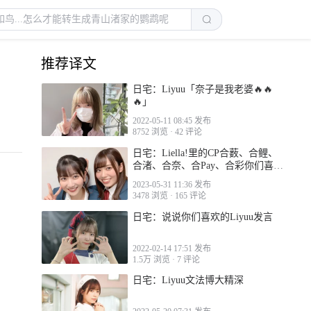
推荐译文
日宅：Liyuu「奈子是我老婆🔥🔥
🔥」
2022-05-11 08:45 发布
8752 浏览
·
42 评论
日宅：Liella!里的CP合薮、合鲤、
合渚、合奈、合Pay、合彩你们喜欢
哪个？
2023-05-31 11:36 发布
3478 浏览
·
165 评论
日宅：说说你们喜欢的Liyuu发言
2022-02-14 17:51 发布
1.5万 浏览
·
7 评论
日宅：Liyuu文法博大精深