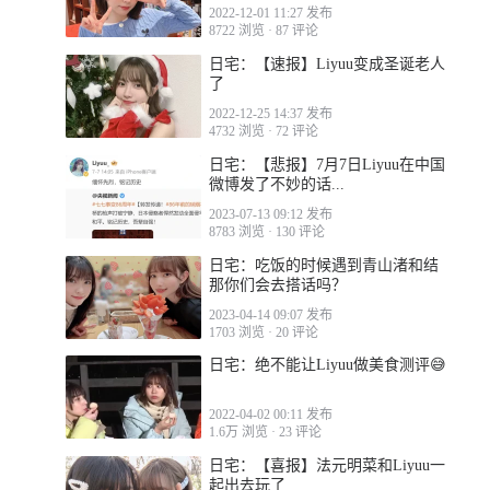
2022-12-01 11:27 发布
8722 浏览
·
87 评论
日宅：【速报】Liyuu变成圣诞老人
了
2022-12-25 14:37 发布
4732 浏览
·
72 评论
日宅：【悲报】7月7日Liyuu在中国
微博发了不妙的话...
2023-07-13 09:12 发布
8783 浏览
·
130 评论
日宅：吃饭的时候遇到青山渚和结
那你们会去搭话吗？
2023-04-14 09:07 发布
1703 浏览
·
20 评论
日宅：绝不能让Liyuu做美食测评😅
2022-04-02 00:11 发布
1.6万 浏览
·
23 评论
日宅：【喜报】法元明菜和Liyuu一
起出去玩了