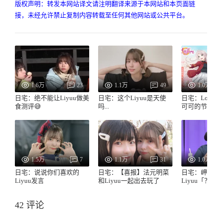
版权声明：转发本网站译文请注明翻译来源于本网站和本页面链
接，未经允许禁止复制内容转载至任何其他网站或公共平台。
1.6万
23
1.1万
49
1.0万
日宅：绝不能让Liyuu做美
日宅：这个Liyuu是天使
日宅：LoveLi
食测评😅
吗...
可可的节目第
1.5万
7
1.1万
31
1.0万
日宅：说说你们喜欢的
日宅：【喜报】法元明菜
日宅：岬奈子
Liyuu发言
和Liyuu一起出去玩了
Liyuu「？」
42 评论