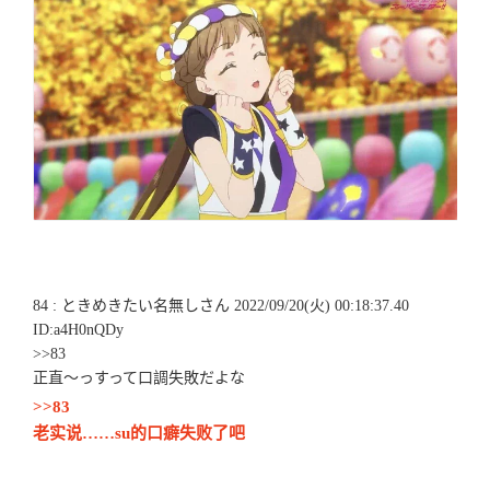
84 : ときめきたい名無しさん 2022/09/20(火) 00:18:37.40
ID:a4H0nQDy
>>83
正直～っすって口調失敗だよな
>>83
老实说……su的口癖失败了吧