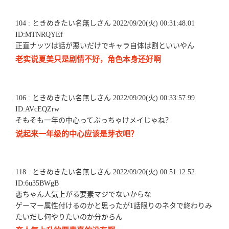
104 : ときめきたい名無しさん 2022/09/20(火) 00:31:48.01
ID:MTNRQYEf
正直ナッツは話が悪いだけでキャラ自体は割といいやん
老实说夏美只是剧情不好，角色本身还好啊
106 : ときめきたい名無しさん 2022/09/20(火) 00:33:57.99
ID:AVcEQZrw
そもそも一年の中心ってぶっちゃけメイじゃね？
说起来一年级的中心应该是芽衣吧？
118 : ときめきたい名無しさん 2022/09/20(火) 00:51:12.52
ID:6u35BWgB
恋ちゃん人気上がる要素マジでないからな
ゲーマー属性付けるのかと思ったが1話限りのネタで終わりみ
たいだし何やりたいのか分からん