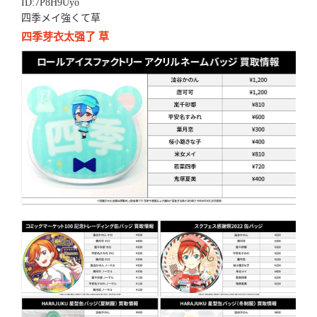
ID:7P8H9Uyo
四季メイ強くて草
四季芽衣太强了 草