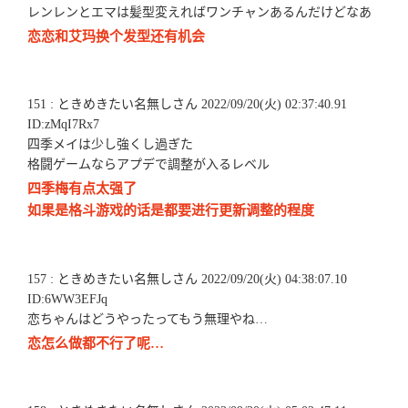
レンレンとエマは髪型変えればワンチャンあるんだけどなあ
恋恋和艾玛换个发型还有机会
151 : ときめきたい名無しさん 2022/09/20(火) 02:37:40.91
ID:zMqI7Rx7
四季メイは少し強くし過ぎた
格闘ゲームならアプデで調整が入るレベル
四季梅有点太强了
如果是格斗游戏的话是都要进行更新调整的程度
157 : ときめきたい名無しさん 2022/09/20(火) 04:38:07.10
ID:6WW3EFJq
恋ちゃんはどうやったってもう無理やね…
恋怎么做都不行了呢…