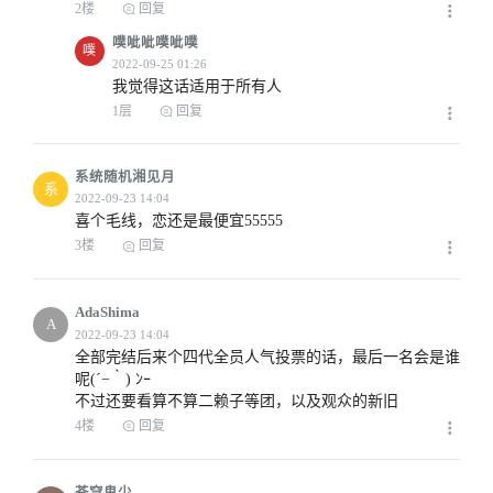
2楼
回复
噗呲呲噗呲噗
噗
我觉得这话适用于所有人
1层
回复
系统随机湘见月
系
喜个毛线，恋还是最便宜55555
3楼
回复
AdaShima
A
全部完结后来个四代全员人气投票的话，最后一名会是谁
呢(´−｀) ﾝｰ

不过还要看算不算二赖子等团，以及观众的新旧
4楼
回复
苍穹鬼少