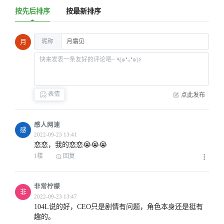
按先后排序
按最新排序
昵称
月
表情
点此发布
感人网速
感
恋恋，我的恋恋😭😭😭
1楼
回复
非常柠檬
非
104L说的好，CEO只是剧情有问题，角色本身还是挺有
趣的。