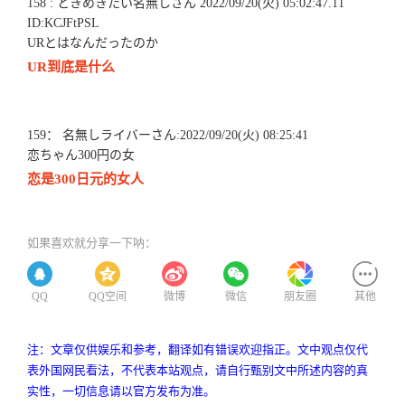
158 : ときめきたい名無しさん 2022/09/20(火) 05:02:47.11
ID:KCJFtPSL
URとはなんだったのか
UR到底是什么
159： 名無しライバーさん:2022/09/20(火) 08:25:41
恋ちゃん300円の女
恋是300日元的女人
如果喜欢就分享一下呐：
QQ
QQ空间
微博
微信
朋友圈
其他
注：文章仅供娱乐和参考，翻译如有错误欢迎指正。文中观点仅代
表外国网民看法，不代表本站观点，请自行甄别文中所述内容的真
实性，一切信息请以官方发布为准。