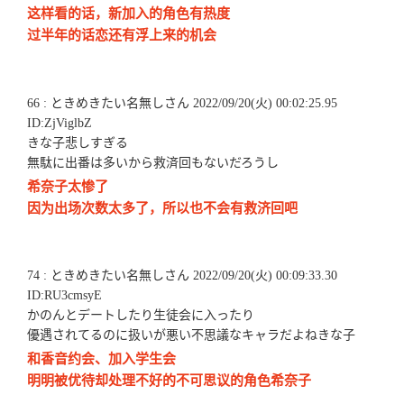
这样看的话，新加入的角色有热度
过半年的话恋还有浮上来的机会
66 : ときめきたい名無しさん 2022/09/20(火) 00:02:25.95
ID:ZjViglbZ
きな子悲しすぎる
無駄に出番は多いから救済回もないだろうし
希奈子太惨了
因为出场次数太多了，所以也不会有救济回吧
74 : ときめきたい名無しさん 2022/09/20(火) 00:09:33.30
ID:RU3cmsyE
かのんとデートしたり生徒会に入ったり
優遇されてるのに扱いが悪い不思議なキャラだよねきな子
和香音约会、加入学生会
明明被优待却处理不好的不可思议的角色希奈子