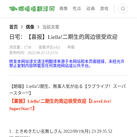
偶像
吃瓜
动画
游戏
最新译文
首页
偶像
当前文章
日宅：【喜报】Liella!二期生的周边很受欢迎
浏览量：1738
查看评论
(42)
举报
发布时间：2022-09-23 13:23:51
转发本网站译文请注明翻译来源于本网站和本页面链接，未经允许
禁止复制内容转载至任何其他网站或公共平台。
【朗報】Liella!2期生、無事人気が出る【ラブライブ！スーパ
ースター!!】
【喜报】Liella!二期生的周边很受欢迎【LoveLive!
SuperStar!!】
1 : ときめきたい名無しさん 2022/09/19(月) 23:29:35.52