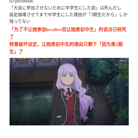
ID:phSMtd46
「大会に参加させないために中学生にした説」は死んだし
設定崩壊させてまで中学生にした理由が「3期生だから」しか
残ってない
「为了不让她参加lovelive而让她是初中生」的说法已经死
了
特意破坏设定，让她是初中生的理由只剩下「因为是3期
生」了