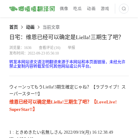
偶像
吃瓜
动画
游戏
最新译文
首页
动画
当前文章
日宅：维恩已经可以确定是Liella!三期生了吧？
浏览量：1636
查看评论
(16)
举报
发布时间：2022-09-23 05:56:10
转发本网站译文请注明翻译来源于本网站和本页面链接，未经允许
禁止复制内容转载至任何其他网站或公共平台。
ウィーンってもうLiella!3期生確定じゃね？【ラブライブ！ス
ーパースター!!】
维恩已经可以确定是Liella!三期生了吧？【LoveLive!
SuperStar!!】
1 : ときめきたい名無しさん 2022/09/19(月) 16:12:38.49