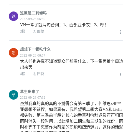
这就是二刺螈吗
这
VN一辈子就两句台词：1、西部亚卡农！2、哼！
3楼
回复
想想下一餐吃什么
想
大人们也许真不知道观众们想看什么，下一集再推个周边
出来罢
4楼
回复
草生出来了
草
虽然我真的真的真的不觉得会有第三季了，但维恩x亚里
亚想想不错捏，如果真有，我希望第二季大赛VN和Liella
都失败，第三季前半段让核心的香音引咎辞退及可可归国
同时消失一段时间，以此增加二期生和三期生的戏份，同
时补完下千恋堇作为前辈的职能和塑造魅力，这样的话就