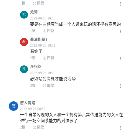
1楼
回复
尤莉
尤
要是在三期真当成一个人设来玩的话还挺有意思的
1层
回复
酱油斯基1
酱
看笑了
2层
回复
涣归铭
涣
必须站到高处才能说话😂
3层
回复
感人网速
感
一个自带闪现的女人和一个拥有第六集传送能力的女人在
进行一场空间系能力的对决罢了
2楼
回复