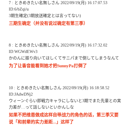
7 : ときめきたい名無しさん 2022/09/19(月) 16:17:07.53
ID:6/bZqi/u
3期生確定(3期放送確定とは言ってない)
三期生确定（并没有说过确定有第三季）
8 : ときめきたい名無しさん 2022/09/19(月) 16:17:32.02
ID:WGWdEWv3
かのんに振り向いてほしくてサニパまで倒してしまうなんて
为了让香音能看到她才把SunnyPa打倒了
10 : ときめきたい名無しさん 2022/09/19(月) 16:18:58.52
ID:JAdwDNj2
ウィーンぐらい即戦力キャラにしないと3期でまた先輩との実
力差が…って話しないといかんしな
如果不把维恩做成这样自带战力的角色的话，第三季又要
说「和前辈的实力差距...」这样了