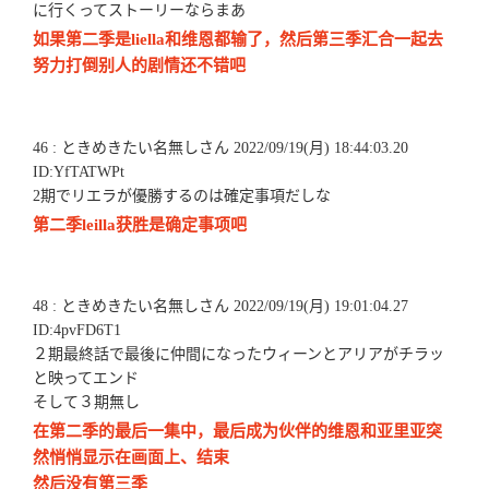
に行くってストーリーならまあ
如果第二季是liella和维恩都输了，然后第三季汇合一起去
努力打倒别人的剧情还不错吧
46 : ときめきたい名無しさん 2022/09/19(月) 18:44:03.20
ID:YfTATWPt
2期でリエラが優勝するのは確定事項だしな
第二季leilla获胜是确定事项吧
48 : ときめきたい名無しさん 2022/09/19(月) 19:01:04.27
ID:4pvFD6T1
２期最終話で最後に仲間になったウィーンとアリアがチラッ
と映ってエンド
そして３期無し
在第二季的最后一集中，最后成为伙伴的维恩和亚里亚突
然悄悄显示在画面上、结束
然后没有第三季