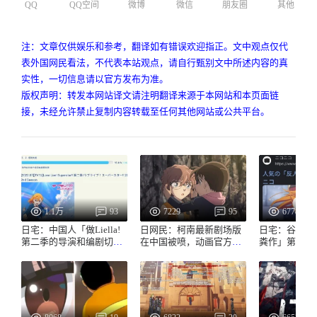
QQ
QQ空间
微博
微信
朋友圈
其他
注：文章仅供娱乐和参考，翻译如有错误欢迎指正。文中观点仅代
表外国网民看法，不代表本站观点，请自行甄别文中所述内容的真
实性，一切信息请以官方发布为准。
版权声明：转发本网站译文请注明翻译来源于本网站和本页面链
接，未经允许禁止复制内容转载至任何其他网站或公共平台。
1.1万
93
7229
95
6778
日宅：中国人「做Liella!
日网民：柯南最新剧场版
日宅：谷歌搜
第二季的导演和编剧切腹
在中国被喷，动画官方回
粪作」第一条就是
吧😡」「反人类粪作」
应
了...