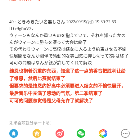
49 : ときめきたい名無しさん 2022/09/19(月) 19:39:22.53
ID:r9gfmV3v
ウィーンもなんか重いものを抱えていて、それを知ったかの
んがウィーンに勝ちを譲って大会は終了
その代わりウィーンに高校は結女に入るよう約束させる不愉
快展開をなんか劇伴で感動的な雰囲気に押し切って2期は終了
可可の問題はなんか親が許してくれて解決
维恩也抱着沉重的东西，知道了这一点的香音把胜利让给
了维恩，然后比赛就结束了
但要求的是维恩约好高中必须要进入结女的不愉快展开，
最后音乐中充满了感动的气氛，第二季结束了
可可的问题总觉得是父母允许了就解决了
如果喜欢就分享一下呐：