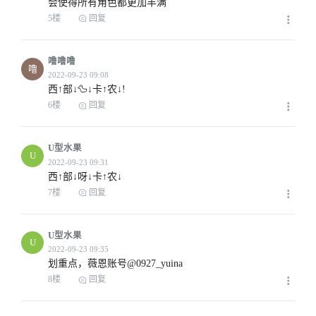
会使得所有角色都更加丰满
5楼
回复
噜噜噜
噜
西↑部↓🦆↓卡↑农↓!
6楼
回复
U型水果
U
西↑部↓呀↓卡↑农↓
7楼
回复
U型水果
U
划重点，薇恩账号@0927_yuina
2022-09-23 06:07
8楼
回复