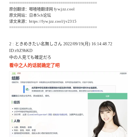
=========================================
原创翻译：唧喳喳翻译网
fyw.jzz.cool
原文网站：日本5ch论坛
译文来源：
https://fyw.jzz.cool/jv2315
=========================================
2 : ときめきたい名無しさん 2022/09/19(月) 16:14:48.72
ID:rftZ9bKD
中の人見ても確定だろ
看中之人的话就确定了吧