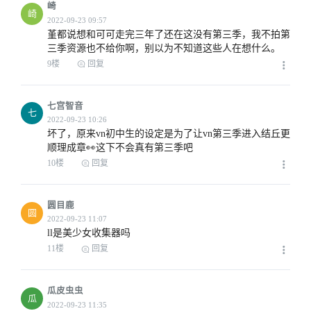
崎
崎
堇都说想和可可走完三年了还在这没有第三季，我不拍第
三季资源也不给你啊，别以为不知道这些人在想什么。
2022-09-23 16:50
9楼
回复
七宫智音
七
2022-09-23 18:02
坏了，原来vn初中生的设定是为了让vn第三季进入结丘更
顺理成章👀这下不会真有第三季吧
10楼
回复
2022-09-24 10:00
圆目鹿
圆
ll是美少女收集器吗
11楼
回复
2022-09-23 06:50
瓜皮虫虫
瓜