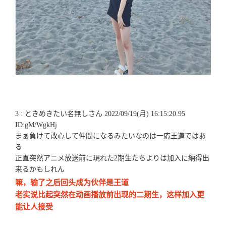
3 : ときめきたい名無しさん 2022/09/19(月) 16:15:20.95
ID:gM/WgkHj
まぁ負けて改心して仲間になるみたいなのは一応王道ではあ
る
正直突然アニメ放送前に現れた2期生たちよりは加入に納得出
来るかもしれん
嘛，输了之后回头成为伙伴是王道
老实说比起突然在动画播放前出现的二期生，这样加入更
能让人接受