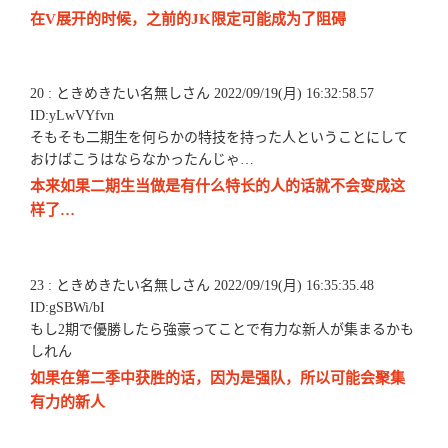
在V展开的时候，之前的JK限定可能成为了阻碍
20 : ときめきたい名無しさん 2022/09/19(月) 16:32:58.57
ID:yLwVYfvn
そもそも二期生を何らかの特技を持った人ということにして
おけばこうはならなかったんじゃ…
本来如果二期生当做是有什么特长的人的话就不会变成这
样了…
23 : ときめきたい名無しさん 2022/09/19(月) 16:35:35.48
ID:gSBWi/bI
もし2期で優勝したら強豪ってことで有力な新人が集まるかも
しれん
如果在第二季中获胜的话，因为是强队，所以可能会聚集
有力的新人