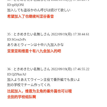
ID:tplSjONl
加入しても澁谷かのん呼びは続けて欲しい
希望加入了也继续叫涩谷香音
35 : ときめきたい名無しさん 2022/09/19(月) 17:30:44.61
ID:SGvn2vPs
ありあとウィーンは十中八九加入かな
亚里亚和维恩十有八九会加入的吧
36 : ときめきたい名無しさん 2022/09/19(月) 17:46:55.22
ID:QZPkn/AJ
加入よりあえてウイーン主役で番外編でも良いよ
別の学校でチーム作ってくれ
比起加入，维恩为主角的番外篇也可以哦
去别的学校组队啊