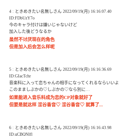
4 : ときめきたい名無しさん 2022/09/19(月) 16:16:07.40
ID:FDbUzY7o
今のキャラ付けは嫌いじゃないけど
加入した後どうなるか
虽然不讨厌现在的角色
但是加入后会怎么样呢
5 : ときめきたい名無しさん 2022/09/19(月) 16:16:36.69
ID:GIacTchr
音楽科に入って恋ちゃんの相手になってくれるならいいよ
このまましぶかの♡しぶかの♡なら別に…
如果能进入音乐科成为恋的CP对象就好了
但要是就这样 涩谷香音♡ 涩谷香音♡ 就算了...
6 : ときめきたい名無しさん 2022/09/19(月) 16:16:43.98
ID:qCBQNlfl