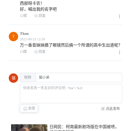
西部呀卡农！

好，喊出我的名字吧
12楼
回复
Tkuu
2022-09-23 06:50
T
万一香音妹妹摘了眼镜然后搞一个所谓的高中生出道呢？
13楼
回复
2022-09-23 06:57
昵称
猫
表情
点此发布
2022-09-23 07:32
日网民：柯南最新剧场版在中国被喷，