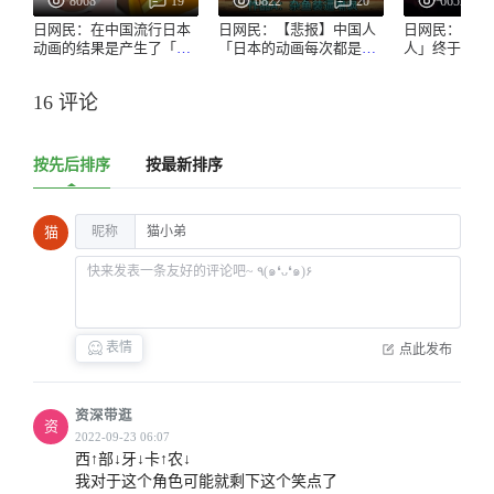
8068
19
6822
20
6652
日网民：在中国流行日本
日网民：【悲报】中国人
日网民：【爆
动画的结果是产生了「胖
「日本的动画每次都是一
人」终于被中
虎眼」这个词www
样的套路，日本人看不腻
www
吗？」
16 评论
按先后排序
按最新排序
昵称
猫
表情
点此发布
资深带逛
资
西↑部↓牙↓卡↑农↓

我对于这个角色可能就剩下这个笑点了