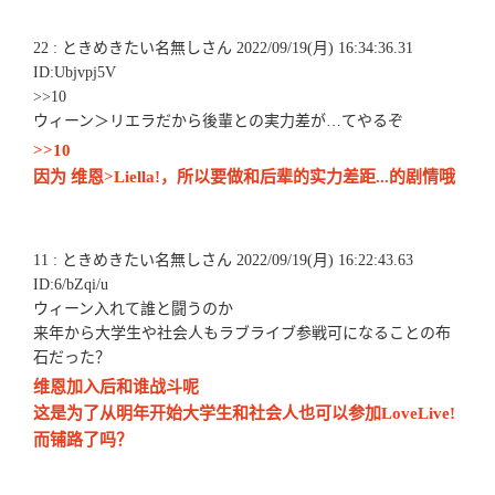
22 : ときめきたい名無しさん 2022/09/19(月) 16:34:36.31
ID:Ubjvpj5V
>>10
ウィーン＞リエラだから後輩との実力差が…てやるぞ
>>10
因为 维恩>Liella!，所以要做和后辈的实力差距...的剧情哦
11 : ときめきたい名無しさん 2022/09/19(月) 16:22:43.63
ID:6/bZqi/u
ウィーン入れて誰と闘うのか
来年から大学生や社会人もラブライブ参戦可になることの布
石だった？
维恩加入后和谁战斗呢
这是为了从明年开始大学生和社会人也可以参加LoveLive!
而铺路了吗？