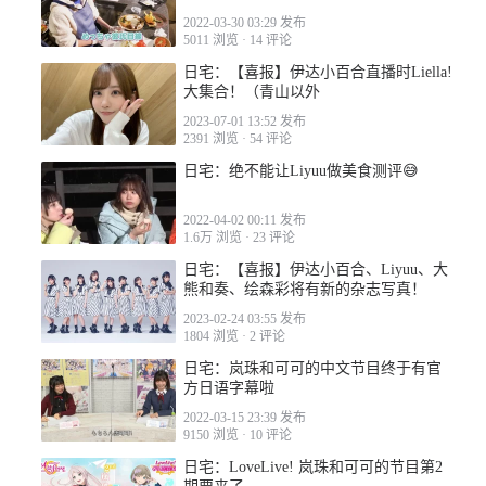
2022-03-30 03:29 发布
5011 浏览
·
14 评论
日宅：【喜报】伊达小百合直播时Liella!
大集合！（青山以外
2023-07-01 13:52 发布
2391 浏览
·
54 评论
日宅：绝不能让Liyuu做美食测评😅
2022-04-02 00:11 发布
1.6万 浏览
·
23 评论
日宅：【喜报】伊达小百合、Liyuu、大
熊和奏、绘森彩将有新的杂志写真！
2023-02-24 03:55 发布
1804 浏览
·
2 评论
日宅：岚珠和可可的中文节目终于有官
方日语字幕啦
2022-03-15 23:39 发布
9150 浏览
·
10 评论
日宅：LoveLive! 岚珠和可可的节目第2