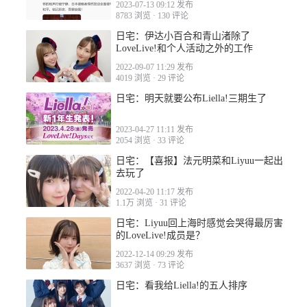
2023-07-13 09:12 发布
8783 浏览
·
130 评论
日宅：伊达小百合和青山渚除了
2022-09-19 15:30
LoveLive!和个人活动之外的工作
2022-09-07 11:29 发布
4019 浏览
·
29 评论
日宅：明天就要公布Liella!三期生了
2023-04-27 11:11 发布
2054 浏览
·
33 评论
日宅：【喜报】法元明菜和Liyuu一起出
去玩了
2022-04-20 11:17 发布
1.1万 浏览
·
31 评论
日宅：Liyuu回上海时感觉会哭得最厉害
的LoveLive!成员是？
2022-12-14 09:29 发布
3637 浏览
·
73 评论
日宅：看我给Liella!的五人排序