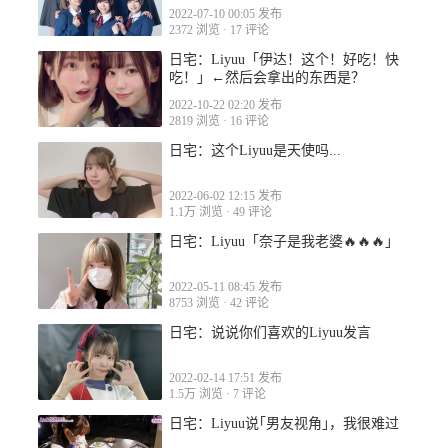
2022-07-10 00:05 发布
2372 浏览
·
17 评论
日宅：Liyuu「伊达！这个！好吃！快
吃！」←然后会拿出的东西是？
2022-10-22 02:20 发布
2819 浏览
·
16 评论
日宅：这个Liyuu是天使吗...
2022-06-02 12:15 发布
1.1万 浏览
·
49 评论
日宅：Liyuu「奈子是我老婆🔥🔥🔥」
2022-05-11 08:45 发布
8753 浏览
·
42 评论
日宅：说说你们喜欢的Liyuu发言
2022-02-14 17:51 发布
1.5万 浏览
·
7 评论
日宅：Liyuu说｢男友视角｣，我很难过