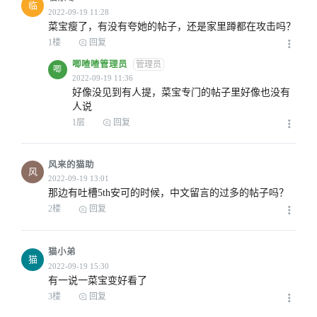
临
菜宝瘦了，有没有夸她的帖子，还是家里蹲都在攻击吗？
1楼
回复
唧喳喳管理员
管理员
唧
好像没见到有人提，菜宝专门的帖子里好像也没有
人说
1层
回复
风来的猫助
风
那边有吐槽5th安可的时候，中文留言的过多的帖子吗？
2楼
回复
猫小弟
猫
有一说一菜宝变好看了
3楼
回复