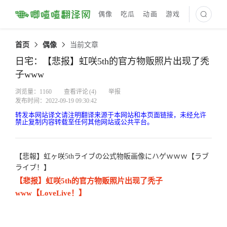
偶像
吃瓜
动画
游戏
最新译文
首页
偶像
当前文章
日宅：【悲报】虹咲5th的官方物贩照片出现了秃
子www
浏览量：1160
查看评论
(4)
举报
发布时间：2022-09-19 09:30:42
转发本网站译文请注明翻译来源于本网站和本页面链接，未经允许
禁止复制内容转载至任何其他网站或公共平台。
【悲報】虹ヶ咲5thライブの公式物販画像にハゲｗｗｗ【ラブ
ライブ！】
【悲报】虹咲5th的官方物贩照片出现了秃子
www【LoveLive！】