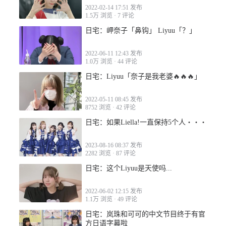
2022-02-14 17:51 发布
1.5万 浏览
·
7 评论
日宅：岬奈子「鼻钩」 Liyuu「？」
2022-08-31 00:05
2022-06-11 12:43 发布
1.0万 浏览
·
44 评论
日宅：Liyuu「奈子是我老婆🔥🔥🔥」
2022-05-11 08:45 发布
2022-08-28 19:00
8752 浏览
·
42 评论
日宅：如果Liella!一直保持5个人・・・
2023-08-16 08:37 发布
2282 浏览
·
87 评论
日宅：这个Liyuu是天使吗...
2022-08-29 02:18
2022-06-02 12:15 发布
1.1万 浏览
·
49 评论
日宅：岚珠和可可的中文节目终于有官
方日语字幕啦