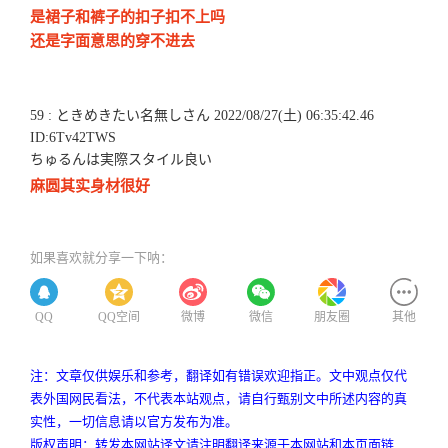
是裙子和裤子的扣子扣不上吗
还是字面意思的穿不进去
59 : ときめきたい名無しさん 2022/08/27(土) 06:35:42.46
ID:6Tv42TWS
ちゅるんは実際スタイル良い
麻圆其实身材很好
如果喜欢就分享一下呐：
QQ
QQ空间
微博
微信
朋友圈
其他
注：文章仅供娱乐和参考，翻译如有错误欢迎指正。文中观点仅代
表外国网民看法，不代表本站观点，请自行甄别文中所述内容的真
实性，一切信息请以官方发布为准。
版权声明：转发本网站译文请注明翻译来源于本网站和本页面链