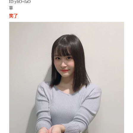
ID:yltO+faO
草
笑了