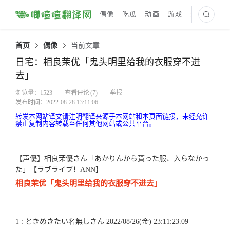
偶像
吃瓜
动画
游戏
最新译文
首页
偶像
当前文章
日宅：相良茉优「鬼头明里给我的衣服穿不进
去」
浏览量：1523
查看评论
(7)
举报
发布时间：2022-08-28 13:11:06
转发本网站译文请注明翻译来源于本网站和本页面链接，未经允许
禁止复制内容转载至任何其他网站或公共平台。
【声優】相良茉優さん「あかりんから貰った服、入らなかっ
た」【ラブライブ！ANN】
相良茉优「鬼头明里给我的衣服穿不进去」
1 : ときめきたい名無しさん 2022/08/26(金) 23:11:23.09