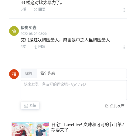
33 楼这对比太暴力了。
5楼
回复
倭狗买壶
倭
艾玛是虹咲胸围最大，麻圆是中之人里胸围最大
6楼
回复
昵称
猫
表情
点此发布
日宅：LoveLive! 岚珠和可可的节目第2
期要来了