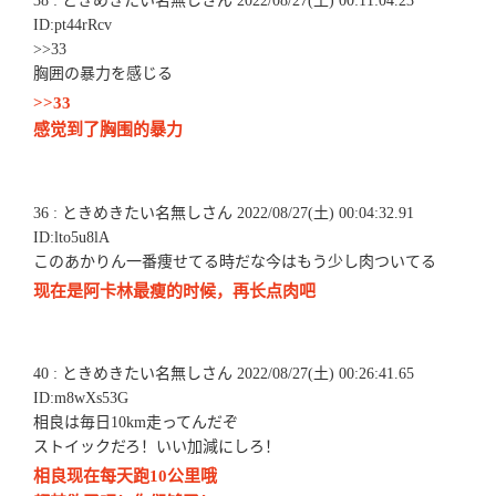
38 : ときめきたい名無しさん 2022/08/27(土) 00:11:04.23
ID:pt44rRcv
>>33
胸囲の暴力を感じる
>>33
感觉到了胸围的暴力
36 : ときめきたい名無しさん 2022/08/27(土) 00:04:32.91
ID:lto5u8lA
このあかりん一番痩せてる時だな今はもう少し肉ついてる
现在是阿卡林最瘦的时候，再长点肉吧
40 : ときめきたい名無しさん 2022/08/27(土) 00:26:41.65
ID:m8wXs53G
相良は毎日10km走ってんだぞ
ストイックだろ！いい加減にしろ！
相良现在每天跑10公里哦