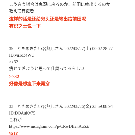
こう言う場合は鬼頭に戻るのか、前田に輸出するのか
教えて有識者
这样的话是还给鬼头还是输出给前田呢
有识之士说一下
35 : ときめきたい名無しさん 2022/08/27(土) 00:02:28.77
ID:vu1o34WU
>>32
痩せて着ようと思って仕舞ってるらしい
>>32
好像是想瘦下来再穿
33 : ときめきたい名無しさん 2022/08/26(金) 23:59:08.94
ID:DOAuKv75
これが
https://www.instagram.com/p/CRwDE2nAuS2/
这样