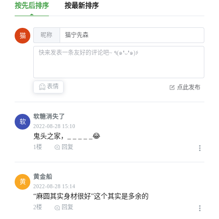
按先后排序
按最新排序
昵称
猫
表情
点此发布
软糖消失了
软
鬼头之家，_ _ _ _ _😂
1楼
回复
黄金船
黄
“麻圆其实身材很好”这个其实是多余的
2楼
回复