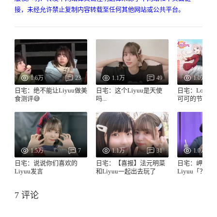
接，未经允许禁止复制内容转载至任何其他网站或公共平台。
1.6万
23
1.1万
49
1.0万
日宅：绝不能让Liyuu做美
日宅：这个Liyuu是天使
日宅：LoveLi
食测评😅
吗...
可可的节目第
1.5万
7
1.1万
31
1.0万
日宅：说说你们喜欢的
日宅：【喜报】法元明菜
日宅：岬奈子
Liyuu发言
和Liyuu一起出去玩了
Liyuu「？」
7 评论