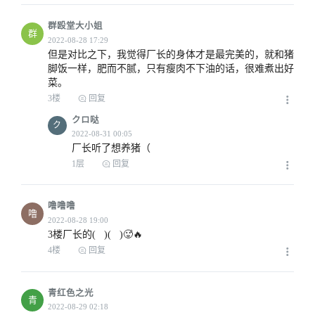
群殴堂大小姐
群
但是对比之下，我觉得厂长的身体才是最完美的，就和猪
脚饭一样，肥而不腻，只有瘦肉不下油的话，很难煮出好
菜。
3楼
回复
クロ哒
ク
厂长听了想养猪（
1层
回复
噜噜噜
噜
3楼厂长的(   )(   )🥵🔥
4楼
回复
青红色之光
青