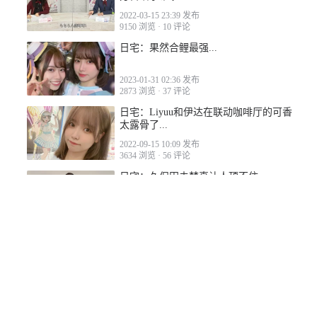
2022-03-15 23:39 发布
2022-08-29 08:20
9150 浏览
·
10 评论
日宅：果然合鲤最强...
2023-01-31 02:36 发布
2873 浏览
·
37 评论
日宅：Liyuu和伊达在联动咖啡厅的可香
太露骨了...
2022-09-15 10:09 发布
3634 浏览
·
56 评论
日宅：久保田未梦真让人顶不住
2022-11-05 13:38 发布
1458 浏览
·
8 评论
日宅：鬼头明里非常涩涩包含泳装的写
真集准备发售！
2022-10-16 11:34 发布
1849 浏览
·
17 评论
日宅：绝不能让Liyuu做美食测评😅