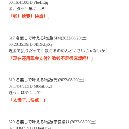
00:16:41.00ID:i/beLEjq
金、ダセ！早くしろ！
「钱！给我！快点！」
317 名無しで叶える物語(SIM)2022/08/20(土)
00:20:35.39ID:0BDKBjXy
現金で払うだって？数えるのめんどくさいじゃないか！
「现在还用现金支付？数钱不是很麻烦吗！」
319 名無しで叶える物語(光)2022/08/20(土)
07:14:47.13ID:MboaL6Qz
遅っ…はやくして！
「太慢了…快点！」
320 名無しで叶える物語(奈良漬け)2022/08/20(土)
07:19:04.53ID:FDnuUc2e