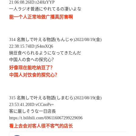
21:06:08.26ID:r24HzYYP
一人ラジオ普通にやれてるの凄いよな
能一个人正常地做广播真厉害啊
314 名無しで叶える物語(もんじゃ)2022/08/19(金)
22:38:15.74ID:jS4nsXQ6
納豆食べられるようになってきたんだ
中国人の食への探究心？
好像现在能吃纳豆了？
中国人对饮食的探究心？
315 名無しで叶える物語(しまむら)2022/08/19(金)
23:53:41.20ID:vCCnoPe+
客に厳しそうな一日店長
https://t.bilibili.com/696116067299229696
看上去会对客人很不客气的店长