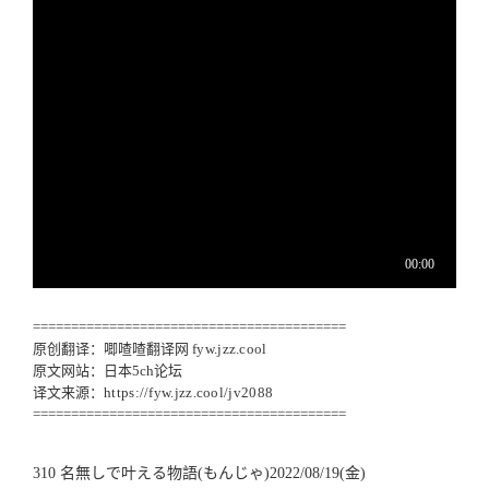
=========================================
原创翻译：唧喳喳翻译网
fyw.jzz.cool
原文网站：日本5ch论坛
译文来源：
https://fyw.jzz.cool/jv2088
=========================================
310 名無しで叶える物語(もんじゃ)2022/08/19(金)