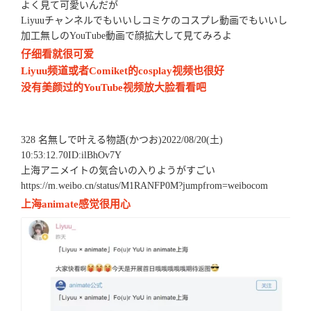
よく見て可愛いんだが
Liyuuチャンネルでもいいしコミケのコスプレ動画でもいいし
加工無しのYouTube動画で顔拡大して見てみろよ
仔细看就很可爱
Liyuu频道或者Comiket的cosplay视频也很好
没有美颜过的YouTube视频放大脸看看吧
328 名無しで叶える物語(かつお)2022/08/20(土)
10:53:12.70ID:ilBhOv7Y
上海アニメイトの気合いの入りようがすごい
https://m.weibo.cn/status/M1RANFP0M?jumpfrom=weibocom
上海animate感觉很用心