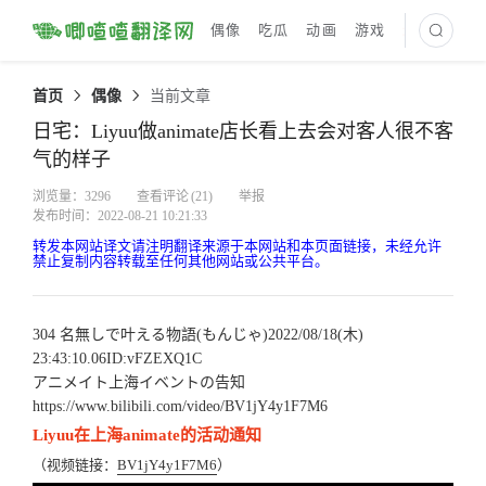
偶像
吃瓜
动画
游戏
最新译文
首页
偶像
当前文章
日宅：Liyuu做animate店长看上去会对客人很不客
气的样子
浏览量：3296
查看评论
(21)
举报
发布时间：2022-08-21 10:21:33
转发本网站译文请注明翻译来源于本网站和本页面链接，未经允许
禁止复制内容转载至任何其他网站或公共平台。
304 名無しで叶える物語(もんじゃ)2022/08/18(木)
23:43:10.06ID:vFZEXQ1C
アニメイト上海イベントの告知
https://www.bilibili.com/video/BV1jY4y1F7M6
Liyuu在上海animate的活动通知
（视频链接：
BV1jY4y1F7M6
）