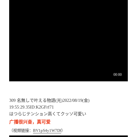
309 名無しで叶える物語(光)2022/08/19(金)
19:55:29.35ID:K2GFrf71
はつらじテンション高くてクッソ可愛い
广播很兴奋，真可爱
（视频链接：
BV1pS4y1W7Df
）