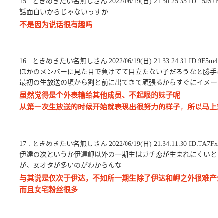
15 : ときめきたい名無しさん 2022/06/19(日) 21:30:25.35 ID:+5JS+
話面白いからじゃないっすか
不是因为说话很有趣吗
16 : ときめきたい名無しさん 2022/06/19(日) 21:33:24.31 ID:9F5m4
ほかのメンバーに見た目で負けてて目立たない子だろうなと勝手
最初の生放送の頃から割と前に出てきて頑張るからすぐにイメー
虽然觉得是个外表输给其他成员、不起眼的妹子呢
从第一次生放送的时候开始就表现出很努力的样子，所以马上
17 : ときめきたい名無しさん 2022/06/19(日) 21:34:11.30 ID:TA7Fx
伊達の次というか伊達岬以外の一期生はガチ恋が生まれにくいと
が、女オタが多いのがわからんな
与其说是仅次于伊达，不如所一期生除了伊达和岬之外很难产生g
而且女宅粉丝很多