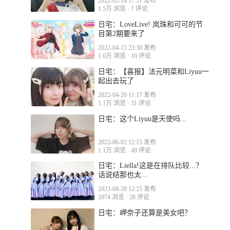
2022-02-14 17:51 发布
1.5万 浏览
·
7 评论
日宅：LoveLive! 岚珠和可可的节
目第2期要来了
2022-04-15 23:30 发布
1.0万 浏览
·
10 评论
日宅：【喜报】法元明菜和Liyuu一
起出去玩了
2022-04-20 11:17 发布
1.1万 浏览
·
31 评论
日宅：这个Liyuu是天使吗...
2022-06-02 12:15 发布
1.1万 浏览
·
49 评论
日宅：Liella!这是在排队比较...？
话说结那也太...
2023-08-28 12:25 发布
2074 浏览
·
26 评论
日宅：岬奈子还算是美女吧？