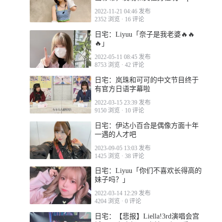
变态play的证据www
2022-11-21 04:46 发布
2352 浏览
·
16 评论
日宅：Liyuu「奈子是我老婆🔥🔥
🔥」
2022-05-11 08:45 发布
8753 浏览
·
42 评论
日宅：岚珠和可可的中文节目终于
有官方日语字幕啦
2022-03-15 23:39 发布
9150 浏览
·
10 评论
日宅：伊达小百合是偶像方面十年
一遇的人才吧
2023-09-05 13:03 发布
1425 浏览
·
38 评论
日宅：Liyuu「你们不喜欢长得高的
妹子吗？」
2022-03-14 12:29 发布
4204 浏览
·
0 评论
日宅：【悲报】Liella!3rd演唱会宫