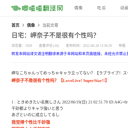
偶像
吃瓜
动
首页
偶像
当前文章
日宅：岬奈子不是很有个性吗？
浏览量：1929
查看评论
(16)
发布时间：2022-06-28 13:56:29
举报
转发本网站译文请注明翻译来源于本网站和本页面链接，未经允许禁止
岬なこちゃんってめっちゃキャラ立ってない？【ラブライブ！スー
岬奈子不是很有个性吗？【LoveLive! SuperStar!!】
1 : ときめきたい名無しさん 2022/06/19(日) 21:02:51.79 ID:A4G+0r
千砂都よりキャラ強いと思う
あざといのに成立してるし
我觉得个性比千砂强