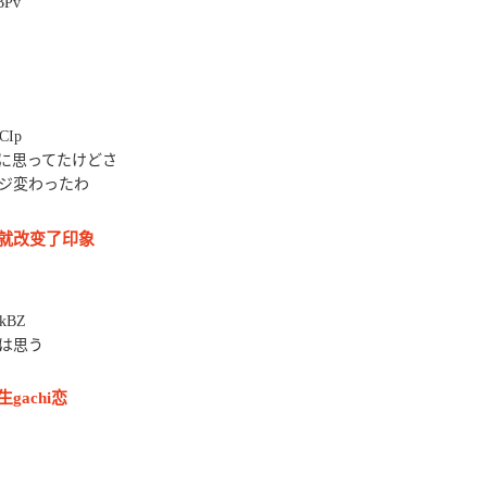
BPv
CIp
に思ってたけどさ
ジ変わったわ
就改变了印象
kBZ
は思う
achi恋