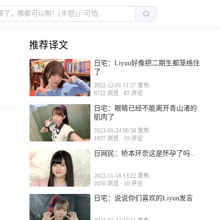
推荐译文
日宅：Liyuu好像把二期生都笼络住
了
2022-12-01 11:27 发布
8722 浏览
·
87 评论
日宅：眼睛已经不能离开青山渚的
肌肉了
2023-01-24 06:58 发布
1837 浏览
·
19 评论
日网民：桥本环奈这是怀孕了吗...
2022-11-18 13:22 发布
2050 浏览
·
10 评论
日宅：说说你们喜欢的Liyuu发言