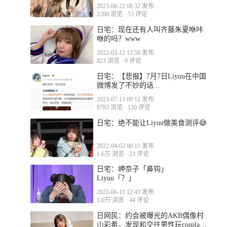
2023-06-22 08:32 发布
2200 浏览
·
53 评论
日宅：现在还有人叫齐藤朱夏咻咔
咻的吗？www
2022-03-12 12:58 发布
823 浏览
·
0 评论
日宅：【悲报】7月7日Liyuu在中国
微博发了不妙的话...
2023-07-13 09:12 发布
8783 浏览
·
130 评论
日宅：绝不能让Liyuu做美食测评😅
2022-04-02 00:11 发布
1.6万 浏览
·
23 评论
日宅：岬奈子「鼻钩」
Liyuu「？」
2022-06-11 12:43 发布
1.0万 浏览
·
44 评论
日网民：约会被曝光的AKB偶像村
山彩希，发现和交往男性玩cosplay