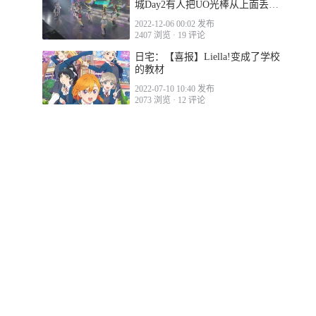
城Day2有人把UO光棒从上面丢下
去
2022-12-06 00:02 发布
2407 浏览
·
19 评论
日宅：【喜报】Liella!变成了学校
的教材
2022-07-10 10:40 发布
2073 浏览
·
12 评论