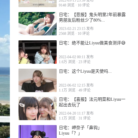
2022-03-15 23:39 发布
9148 浏览
·
10 评论
日宅：【悲报】鬼头明里2年前暴露
男朋友后粉丝少了80%...
2023-02-21 23:15 发布
2568 浏览
·
10 评论
日宅：绝不能让Liyuu做美食测评😅
2022-04-02 00:11 发布
1.6万 浏览
·
23 评论
日宅：这个Liyuu是天使吗...
2022-06-02 12:15 发布
1.1万 浏览
·
49 评论
日宅：【喜报】法元明菜和Liyuu一
起出去玩了
2022-04-20 11:17 发布
1.1万 浏览
·
31 评论
日宅：岬奈子「鼻钩」
Liyuu「？」