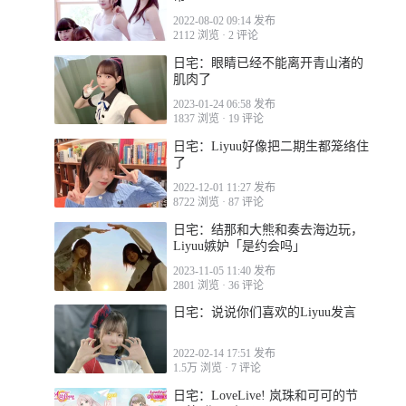
2022-08-02 09:14 发布
2112 浏览
·
2 评论
日宅：眼睛已经不能离开青山渚的
肌肉了
2023-01-24 06:58 发布
1837 浏览
·
19 评论
日宅：Liyuu好像把二期生都笼络住
了
2022-12-01 11:27 发布
8722 浏览
·
87 评论
日宅：结那和大熊和奏去海边玩，
Liyuu嫉妒「是约会吗」
2023-11-05 11:40 发布
2801 浏览
·
36 评论
日宅：说说你们喜欢的Liyuu发言
2022-02-14 17:51 发布
1.5万 浏览
·
7 评论
日宅：LoveLive! 岚珠和可可的节