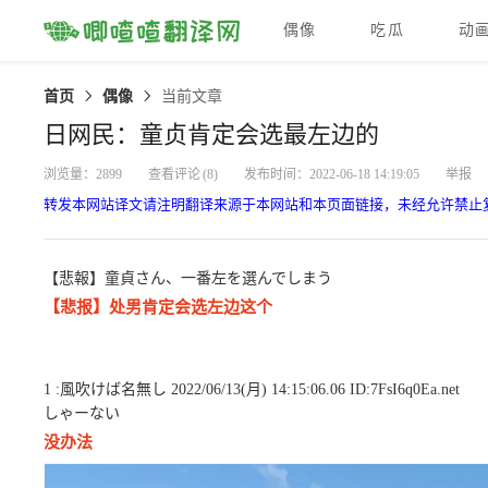
偶像
吃瓜
动
首页
偶像
当前文章
日网民：童贞肯定会选最左边的
浏览量：2899
查看评论
(8)
发布时间：2022-06-18 14:19:05
举报
转发本网站译文请注明翻译来源于本网站和本页面链接，未经允许禁止
【悲報】童貞さん、一番左を選んでしまう
【悲报】处男肯定会选左边这个
1 :風吹けば名無し 2022/06/13(月) 14:15:06.06 ID:7FsI6q0Ea.net
しゃーない
没办法