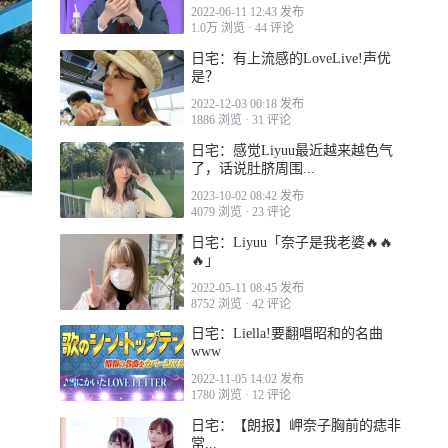
2022-06-11 12:43 发布
1.0万 浏览
·
44 评论
日宅：有上流感的LoveLive!声优
是？
2022-12-03 00:18 发布
1886 浏览
·
31 评论
日宅：感觉Liyuu最近越来越色气
了，话说肚脐周围...
2023-10-02 08:42 发布
4079 浏览
·
23 评论
日宅：Liyuu「奈子是我老婆🔥🔥
🔥」
2022-05-11 08:45 发布
8752 浏览
·
42 评论
日宅：Liella!要翻唱昭和的名曲
www
2022-11-05 14:02 发布
1780 浏览
·
12 评论
日宅：【朗报】岬奈子胸前的痣非
常...