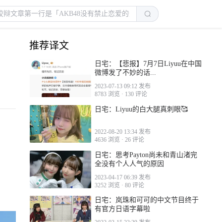
推荐译文
日宅：【悲报】7月7日Liyuu在中国
微博发了不妙的话...
2023-07-13 09:12 发布
8783 浏览
·
130 评论
日宅：Liyuu的白大腿真刺眼🥰
2022-08-20 13:34 发布
4636 浏览
·
26 评论
日宅：思考Payton尚未和青山渚完
全没有个人人气的原因
2023-04-17 06:39 发布
3252 浏览
·
80 评论
日宅：岚珠和可可的中文节目终于
有官方日语字幕啦