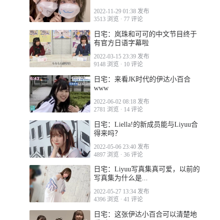
2022-11-29 01:38 发布
3513 浏览
·
77 评论
日宅：岚珠和可可的中文节目终于
有官方日语字幕啦
2022-03-15 23:39 发布
9148 浏览
·
10 评论
日宅：来看JK时代的伊达小百合
www
2022-06-02 08:18 发布
2781 浏览
·
14 评论
日宅：Liella!的新成员能与Liyuu合
得来吗？
2022-05-06 23:40 发布
4897 浏览
·
36 评论
日宅：Liyuu写真集真可爱，以前的
写真集为什么是...
2022-05-27 13:34 发布
4396 浏览
·
41 评论
日宅：这张伊达小百合可以清楚地