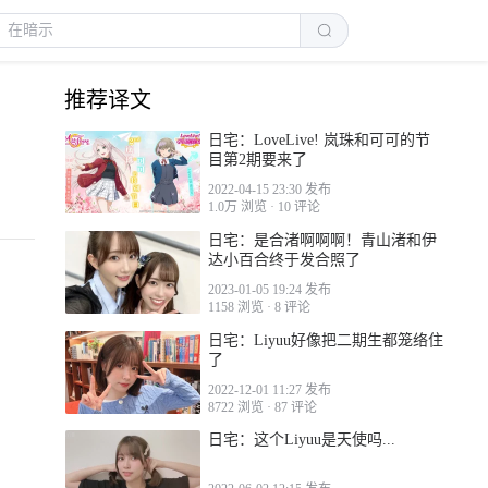
推荐译文
日宅：LoveLive! 岚珠和可可的节
目第2期要来了
2022-04-15 23:30 发布
1.0万 浏览
·
10 评论
日宅：是合渚啊啊啊！青山渚和伊
达小百合终于发合照了
2023-01-05 19:24 发布
1158 浏览
·
8 评论
日宅：Liyuu好像把二期生都笼络住
了
2022-12-01 11:27 发布
8722 浏览
·
87 评论
日宅：这个Liyuu是天使吗...