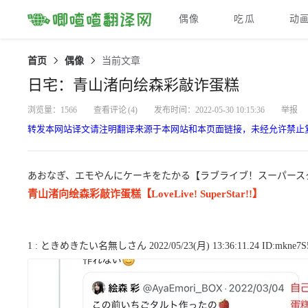
偶像
吃瓜
动
首页
偶像
当前文章
日宅：青山渚向绘森彩敲诈蛋糕
浏览量：1566
查看评论
(4)
发布时间：2022-05-30 10:15:36
举报
转发本网站译文请注明翻译来源于本网站和本页面链接，未经允许禁止
あおなぎ、エモやんにケーキをたかる【ラブライブ！スーパースタ
青山渚向绘森彩敲诈蛋糕【LoveLive! SuperStar!!】
1 : ときめきたい名無しさん 2022/05/23(月) 13:36:11.24 ID:mkne7S