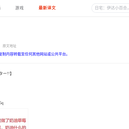
画
游戏
最新译文
原文地址
复制内容转载至任何其他网站或公共平台。
ー!!】
5q