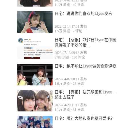
2022-06-02 12:15 发布
1.1万 浏览
·
49 评论
日宅：说说你们喜欢的Liyuu发言
2022-02-14 17:51 发布
1.5万 浏览
·
7 评论
日宅：【悲报】7月7日Liyuu在中国
微博发了不妙的话...
2023-07-13 09:12 发布
8783 浏览
·
130 评论
日宅：绝不能让Liyuu做美食测评😅
2022-04-02 00:11 发布
1.6万 浏览
·
23 评论
日宅：【喜报】法元明菜和Liyuu一
起出去玩了
2022-04-20 11:17 发布
1.1万 浏览
·
31 评论
日宅：咦？大熊和奏也挺可爱吧？