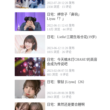
2022-07-20 12:20 发布
2330 浏览
·
15 评论
日宅：岬奈子「鼻钩」
Liyuu「？」
2022-06-11 12:43 发布
1.0万 浏览
·
44 评论
日宅：Liella!三期生坂仓花(19岁)
2023-06-12 11:20 发布
1835 浏览
·
26 评论
日宅：今天楠木灯CHASE!的高音
会成为传说吧
2023-02-06 07:55 发布
883 浏览
·
9 评论
日宅：黎狱 [Liyuu]（26）
2023-01-09 06:39 发布
3943 浏览
·
53 评论
日宅：果然还是要合鲤啊