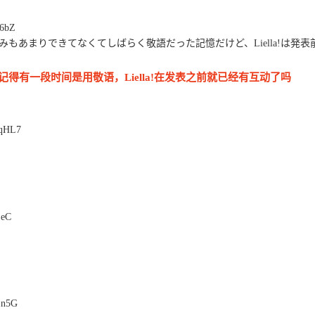
6bZ
あまりできてなくてしばらく敬語だった記憶だけど、Liella!は発表
有一段时间是用敬语，Liella!在发表之前就已经有互动了吗
qHL7
SeC
1n5G