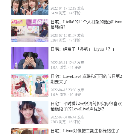
2022-04-17 12:19 发布
3420 浏览
·
14 评论
日宅：Liella!的11个人打架的话是Liyuu
最强吗？
2023-07-15 01:57 发布
2022-05-09 14:36
3364 浏览
·
47 评论
日宅：岬奈子「鼻钩」 Liyuu「？」
2022-06-11 12:43 发布
1.0万 浏览
·
44 评论
日宅：LoveLive! 岚珠和可可的节目第2
2022-05-09 16:53
期要来了
2022-04-15 23:30 发布
1.0万 浏览
·
10 评论
日宅：平时看起来很清纯但实际很喜欢
糟糕段子的LoveLive!声优是？
2022-07-04 06:44 发布
2022-05-11 09:34
2763 浏览
·
16 评论
日宅：Liyuu好像把二期生都笼络住了