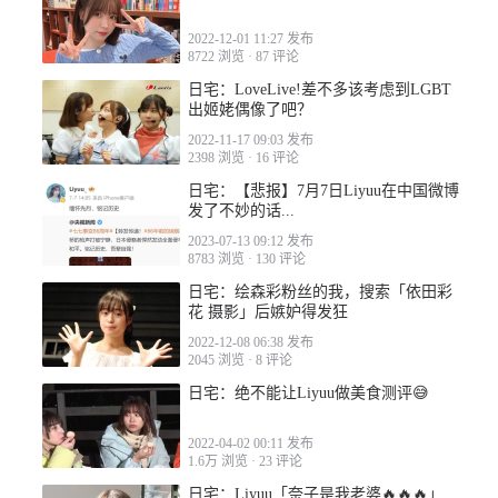
2022-12-01 11:27 发布
8722 浏览
·
87 评论
日宅：LoveLive!差不多该考虑到LGBT
出姬姥偶像了吧？
2022-11-17 09:03 发布
2398 浏览
·
16 评论
日宅：【悲报】7月7日Liyuu在中国微博
发了不妙的话...
2023-07-13 09:12 发布
8783 浏览
·
130 评论
日宅：绘森彩粉丝的我，搜索「依田彩
花 摄影」后嫉妒得发狂
2022-12-08 06:38 发布
2045 浏览
·
8 评论
日宅：绝不能让Liyuu做美食测评😅
2022-04-02 00:11 发布
1.6万 浏览
·
23 评论
日宅：Liyuu「奈子是我老婆🔥🔥🔥」