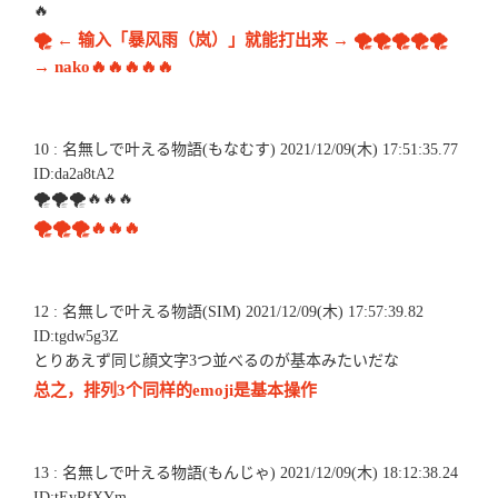
🔥
🌪 ← 输入「暴风雨（岚）」就能打出来 → 🌪🌪🌪🌪🌪
→ nako🔥🔥🔥🔥🔥
10 : 名無しで叶える物語(もなむす) 2021/12/09(木) 17:51:35.77
ID:da2a8tA2
🌪🌪🌪🔥🔥🔥
🌪🌪🌪🔥🔥🔥
12 : 名無しで叶える物語(SIM) 2021/12/09(木) 17:57:39.82
ID:tgdw5g3Z
とりあえず同じ顔文字3つ並べるのが基本みたいだな
总之，排列3个同样的emoji是基本操作
13 : 名無しで叶える物語(もんじゃ) 2021/12/09(木) 18:12:38.24
ID:tEyRfXYm