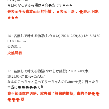
今日のなこすき相場は🔥高🌪安です🔥🔥🔥
是表示今天喜欢nako的行情 ，🔥表示上涨 ，🌪表示下跌。
🔥🔥🔥
14 : 名無しで叶える物語(しうまい) 2021/12/09(木) 18:18:24.80
ID:8I+KsPnw
炎の嵐…
火焰风暴…
17 : 名無しで叶える物語(やわらか銀行) 2021/12/09(木)
18:25:05.67 ID:gwGeAUr/
なんのこっちゃと思ってりーちゃんのTwitterを見に行ったら
本当に🌪🌪🌪🌪🌪で草
我不知道你在说啥，就去看了鲤酱的推特，真的全是🌪🌪
🌪🌪🌪 草