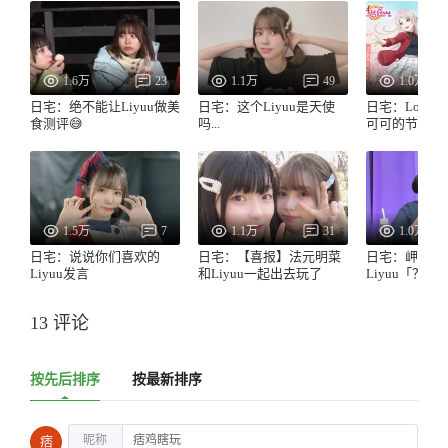
1.6万
23
1.1万
49
1.0万
日宅：绝不能让Liyuu做美
日宅：这个Liyuu是天使
日宅：LoveLi
食测评😅
吗...
可可的节目第
1.5万
7
1.1万
31
1.0万
日宅：说说你们喜欢的
日宅：【喜报】法元明菜
日宅：岬奈子
Liyuu发言
和Liyuu一起出去玩了
Liyuu「？」
13 评论
按先后排序
按最新排序
昵称
痞