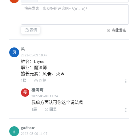
表情
点此发布
风
风
姓名：Liyuu

职业：魔法师

擅长元素：风🌪、火🔥
1楼
回复
樱满啊
樱
我单方面认可你这个说法🤔
1层
回复
godnote
g