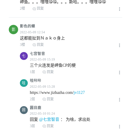
岬鱼。。。嘿嘿🤤🤤。。。斯哈。。。嘿嘿🤤🤤
2楼
回复
影色的蝶
影
这都能扯到Ｎａｋｏ身上
3楼
回复
七宫智音
七
三个火连发是岬鱼CP的梗
1层
回复
哇咔咔
哇
2022-05-09 10:47
https://www.jizhazha.com/
jv1127
2层
回复
圆目鹿
圆
回复
 @七宫智音
 ： 
为啥，求出处
3层
回复
2022-05-09 11:24