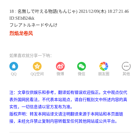
18 : 名無しで叶える物語(もんじゃ) 2021/12/09(木) 18:27:21.46
ID:SEbB24kk
フレアトルネードやんけ
烈焰龙卷风
如果喜欢就分享一下呐：
QQ
QQ空间
微博
微信
朋友圈
其他
注：文章仅供娱乐和参考，翻译如有错误欢迎指正。文中观点仅代
表外国网民看法，不代表本站观点，请自行甄别文中所述内容的真
实性，一切信息请以官方发布为准。
版权声明：转发本网站译文请注明翻译来源于本网站和本页面链
接，未经允许禁止复制内容转载至任何其他网站或公共平台。