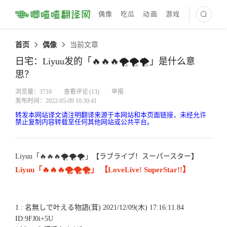
偶像
吃瓜
动画
游戏
最新译文
首页
偶像
当前文章
日宅：Liyuu发的「🔥🔥🔥🌪🌪🌪」是什么意
思？
浏览量：3710
查看评论
(13)
举报
发布时间：2022-05-09 10:30:41
转发本网站译文请注明翻译来源于本网站和本页面链接，未经允许
禁止复制内容转载至任何其他网站或公共平台。
Liyuu「🔥🔥🔥🌪🌪🌪」【ラブライブ！スーパースター】
Liyuu「🔥🔥🔥🌪🌪🌪」 【LoveLive! SuperStar!!】
1 : 名無しで叶える物語(茸) 2021/12/09(木) 17:16:11.84
ID:9FJ0i+5U