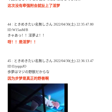
这次没有牵强附会就扯上了淫梦
44 : ときめきたい名無しさん 2022/04/30(土) 22:35:47.80
ID:W15asM/B
きゃあっ！！淫夢よ！！
呀！！是淫梦！！
45 : ときめきたい名無しさん 2022/04/30(土) 22:36:13.47
ID:EtyqquJO
歩夢はマジの野獣だからな
因为步梦是真正的野兽啊