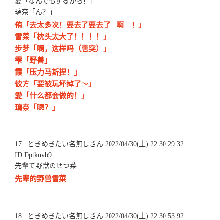
愛「なんでもするから！」
璃奈「ん？」
侑「去太多次！要去了要去了...啊—！」
雪菜「枕头太大了！！！！」
步梦「啊，这样吗（唐突）」
雫「野兽」
霞「压力马斯捏！」
彼方「要被玩坏掉了～」
愛「什么都会做的！」
璃奈「嗯？」
17 : ときめきたい名無しさん 2022/04/30(土) 22:30:29.32
ID:Dptknvb9
先輩で野獣のせつ菜
先辈的野兽雪菜
18 : ときめきたい名無しさん 2022/04/30(土) 22:30:53.92