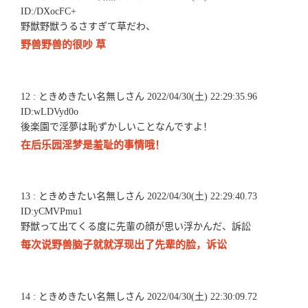
ID:/DXocFC+
野獣野獣うるさすぎて草だわ、
野兽野兽的很吵 草
12 : ときめきたい名無しさん 2022/04/30(土) 22:29:35.96
ID:wLDVyd0o
後楽園で淫夢は恥ずかしいことなんですよ！
在后乐园淫梦是羞耻的事情哦！
13 : ときめきたい名無しさん 2022/04/30(土) 22:29:40.73
ID:yCMVPmu1
野獣って出てくる度に先輩の顔が思い浮かんだ、訴訟
每次说野兽脑子就就浮现出了先辈的脸，诉讼
14 : ときめきたい名無しさん 2022/04/30(土) 22:30:09.72