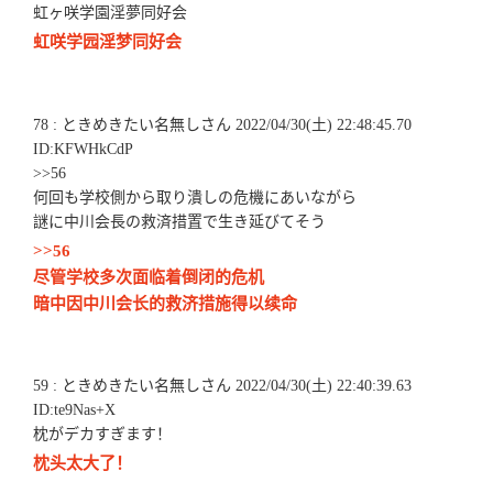
虹ヶ咲学園淫夢同好会
虹咲学园淫梦同好会
78 : ときめきたい名無しさん 2022/04/30(土) 22:48:45.70
ID:KFWHkCdP
>>56
何回も学校側から取り潰しの危機にあいながら
謎に中川会長の救済措置で生き延びてそう
>>56
尽管学校多次面临着倒闭的危机
暗中因中川会长的救济措施得以续命
59 : ときめきたい名無しさん 2022/04/30(土) 22:40:39.63
ID:te9Nas+X
枕がデカすぎます！
枕头太大了！