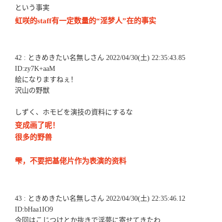
という事実
虹咲的staff有一定数量的“淫梦人”在的事实
42 : ときめきたい名無しさん 2022/04/30(土) 22:35:43.85
ID:zy7K+aaM
絵になりますねぇ！
沢山の野獣
しずく、ホモビを演技の資料にするな
变成画了呢！
很多的野兽
雫，不要把基佬片作为表演的资料
43 : ときめきたい名無しさん 2022/04/30(土) 22:35:46.12
ID:bHaa1IO9
今回はこじつけとか抜きで淫夢に寄せてきたわ