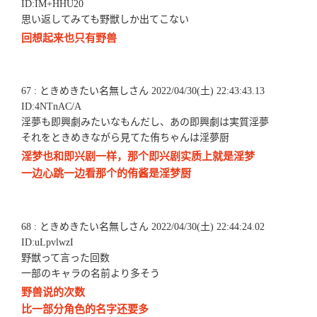
ID:IM+HHU20
思い返してみても野獣しか出てこない
回想起来也只有野兽
67 : ときめきたい名無しさん 2022/04/30(土) 22:43:43.13
ID:4NTnAC/A
淫夢も即興劇みたいなもんだし、あの即興劇は実質淫夢
それをときめきながら見てた侑ちゃんは淫夢厨
淫梦也和即兴剧一样，那个即兴剧实质上就是淫梦
一边心跳一边看那个的侑酱是淫梦厨
68 : ときめきたい名無しさん 2022/04/30(土) 22:44:24.02
ID:uLpvlwzI
野獣って言った回数
一部のキャラの名前より多そう
野兽说的次数
比一部分角色的名字还要多