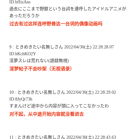
ID:bfIizAns
過去にここまで野獣という台詞を連呼したアイドルアニメが
あっただろうか
过去有过这样连呼野兽这一台词的偶像动画吗
9 : ときめきたい名無しさん 2022/04/30(土) 22:28:28.07
ID:hKchKO2Y
淫夢スレは荒れない(語録無視)
淫梦帖子不会吵架（无视语录）
10 : ときめきたい名無しさん 2022/04/30(土) 22:28:29.02
ID:8JyQr73h
すまんけど途中から内容が頭に入ってこなかったわ
对不起，从中途开始内容就没看进去
11 : ときめきたい名無しさん 2022/04/30(土) 22:28:43.63