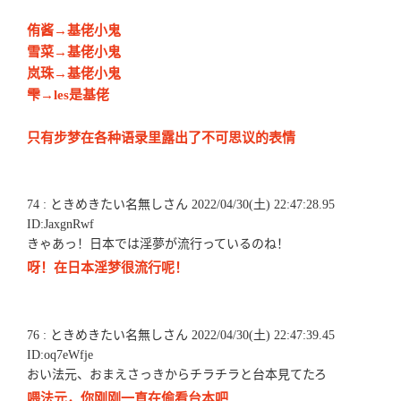
侑酱→基佬小鬼
雪菜→基佬小鬼
岚珠→基佬小鬼
雫→les是基佬
只有步梦在各种语录里露出了不可思议的表情
74 : ときめきたい名無しさん 2022/04/30(土) 22:47:28.95
ID:JaxgnRwf
きゃあっ！日本では淫夢が流行っているのね！
呀！在日本淫梦很流行呢！
76 : ときめきたい名無しさん 2022/04/30(土) 22:47:39.45
ID:oq7eWfje
おい法元、おまえさっきからチラチラと台本見てたろ
喂法元，你刚刚一直在偷看台本吧