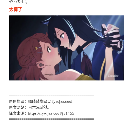
やったぜ。
太棒了
=========================================
原创翻译：唧喳喳翻译网
fyw.jzz.cool
原文网站：日本5ch论坛
译文来源：
https://fyw.jzz.cool/jv1455
=========================================