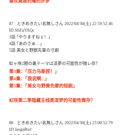
喜欢真姬的曜的步梦
87 : ときめきたい名無しさん 2022/04/30(土) 22:59:52.46
ID:S0ZuYAQc
3話:｢やりますねぇ！｣
4話:｢あのさぁ…｣
5話:美女と野獣先輩の寸劇
虹ヶ咲2期の裏テーマは淫夢の可能性が微レ存？
第3集：｢压力马斯捏！｣
第4集：｢我说啊...」
第5集：｢美女与野兽先辈的短剧｣
虹咲第二季隐藏主线是淫梦的可能性微存？
88 : ときめきたい名無しさん 2022/04/30(土) 23:00:52.79
ID:JaxgnRwf