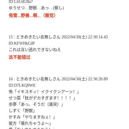
ID:LhUdGBa7
ゆうせつ…野獣…あっ…(察し)
侑雪...野兽...啊...（察觉）
15 : ときめきたい名無しさん 2022/04/30(土) 22:30:14.43
ID:KFWHkCdP
これは言い逃れできないねえ
这不能错过
16 : ときめきたい名無しさん 2022/04/30(土) 22:30:20.89
ID:D7LKQ9WE
侑「イキスギィ！イクイクンアーッ！」
せつ菜「枕がデカすぎます！！！！」
歩夢「あっ、そうだ（唐突）」
しずく「野獣」
かすみ「やりますねぇ！」
彼方「壊れちゃうよ～」