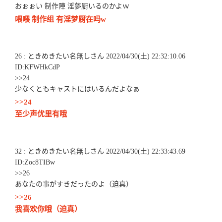
おぉぉい 制作陣 淫夢厨いるのかよｗ
喂喂 制作组 有淫梦厨在吗w
26 : ときめきたい名無しさん 2022/04/30(土) 22:32:10.06
ID:KFWHkCdP
>>24
少なくともキャストにはいるんだよなぁ
>>24
至少声优里有哦
32 : ときめきたい名無しさん 2022/04/30(土) 22:33:43.69
ID:Zoc8TIBw
>>26
あなたの事がすきだったのよ（迫真）
>>26
我喜欢你哦（迫真）