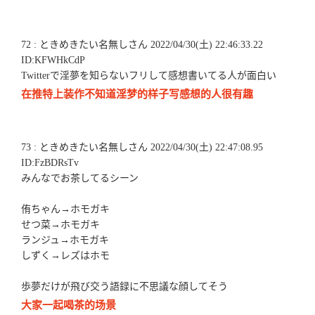
72 : ときめきたい名無しさん 2022/04/30(土) 22:46:33.22
ID:KFWHkCdP
Twitterで淫夢を知らないフリして感想書いてる人が面白い
在推特上装作不知道淫梦的样子写感想的人很有趣
73 : ときめきたい名無しさん 2022/04/30(土) 22:47:08.95
ID:FzBDRsTv
みんなでお茶してるシーン
侑ちゃん→ホモガキ
せつ菜→ホモガキ
ランジュ→ホモガキ
しずく→レズはホモ
歩夢だけが飛び交う語録に不思議な顔してそう
大家一起喝茶的场景