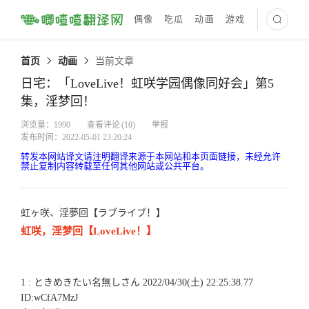
偶像
吃瓜
动画
游戏
最新译文
首页
动画
当前文章
日宅：「LoveLive！虹咲学园偶像同好会」第5
集，淫梦回！
浏览量：1990
查看评论
(10)
举报
发布时间：2022-05-01 23:20:24
转发本网站译文请注明翻译来源于本网站和本页面链接，未经允许
禁止复制内容转载至任何其他网站或公共平台。
虹ヶ咲、淫夢回【ラブライブ！】
虹咲，淫梦回【LoveLive！】
1 : ときめきたい名無しさん 2022/04/30(土) 22:25:38.77
ID:wCfA7MzJ