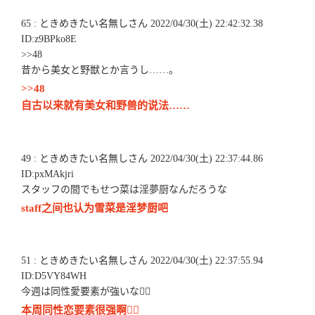
65 : ときめきたい名無しさん 2022/04/30(土) 22:42:32.38
ID:z9BPko8E
>>48
昔から美女と野獣とか言うし……。
>>48
自古以来就有美女和野兽的说法……
49 : ときめきたい名無しさん 2022/04/30(土) 22:37:44.86
ID:pxMAkjri
スタッフの間でもせつ菜は淫夢厨なんだろうな
staff之间也认为雪菜是淫梦厨吧
51 : ときめきたい名無しさん 2022/04/30(土) 22:37:55.94
ID:D5VY84WH
今週は同性愛要素が強いな🏳‍🌈
本周同性恋要素很强啊🏳‍🌈