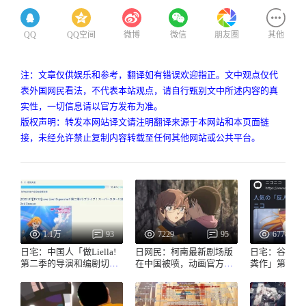
QQ
QQ空间
微博
微信
朋友圈
其他
注：文章仅供娱乐和参考，翻译如有错误欢迎指正。文中观点仅代
表外国网民看法，不代表本站观点，请自行甄别文中所述内容的真
实性，一切信息请以官方发布为准。
版权声明：转发本网站译文请注明翻译来源于本网站和本页面链
接，未经允许禁止复制内容转载至任何其他网站或公共平台。
1.1万
93
7229
95
6778
日宅：中国人「做Liella!
日网民：柯南最新剧场版
日宅：谷歌搜
第二季的导演和编剧切腹
在中国被喷，动画官方回
粪作」第一条就是
吧😡」「反人类粪作」
应
了...