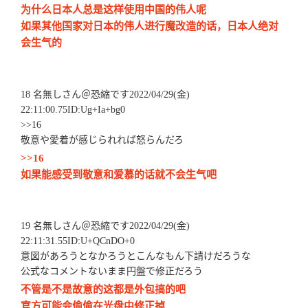
为什么日本人总是这样使用中国的伟人呢
如果其他国家对日本的伟人进行魔改造的话，日本人绝对
会生气的
18 名無しさん＠恐縮です2022/04/29(金)
22:11:00.75ID:Ug+Ia+bg0
>>16
敬意や愛着が感じられれば怒らんだろ
>>16
如果能感受到敬意和爱慕的话就不会生气吧
19 名無しさん＠恐縮です2022/04/29(金)
22:11:31.55ID:U+QCnDO+0
意図があろうとなかろうとこんなもん下請けだろうな
公式なコメントないまま円盤で修正だろう
不管是不是故意的这都是外包搞的吧
官方可能会偷偷在光盘中修正掉