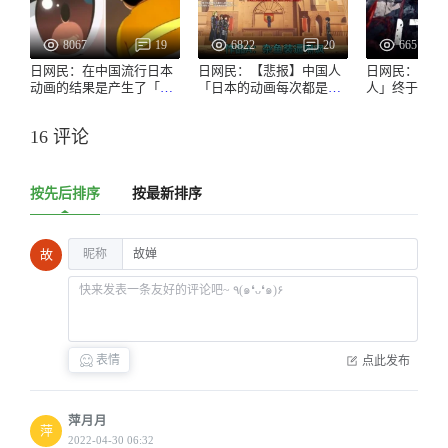
8067
19
6822
20
6651
日网民：在中国流行日本
日网民：【悲报】中国人
日网民：【爆
动画的结果是产生了「胖
「日本的动画每次都是一
人」终于被中
虎眼」这个词www
样的套路，日本人看不腻
www
吗？」
16 评论
按先后排序
按最新排序
昵称
故
表情
点此发布
萍月月
萍