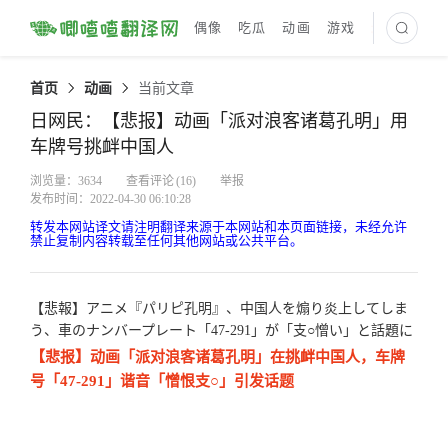
偶像
吃瓜
动画
游戏
最新译文
首页
动画
当前文章
日网民：【悲报】动画「派对浪客诸葛孔明」用
车牌号挑衅中国人
浏览量：3634
查看评论
(16)
举报
发布时间：2022-04-30 06:10:28
转发本网站译文请注明翻译来源于本网站和本页面链接，未经允许
禁止复制内容转载至任何其他网站或公共平台。
【悲報】アニメ『パリピ孔明』、中国人を煽り炎上してしま
う、車のナンバープレート「47-291」が「支○憎い」と話題に
【悲报】动画「派对浪客诸葛孔明」在挑衅中国人，车牌
号「47-291」谐音「憎恨支○」引发话题