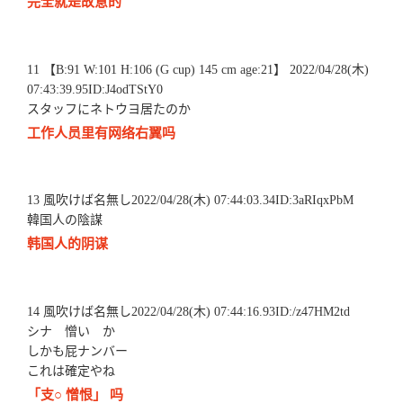
完全就是故意的
11 【B:91 W:101 H:106 (G cup) 145 cm age:21】 2022/04/28(木)
07:43:39.95ID:J4odTStY0
スタッフにネトウヨ居たのか
工作人员里有网络右翼吗
13 風吹けば名無し2022/04/28(木) 07:44:03.34ID:3aRIqxPbM
韓国人の陰謀
韩国人的阴谋
14 風吹けば名無し2022/04/28(木) 07:44:16.93ID:/z47HM2td
シナ 憎い か
しかも屁ナンバー
これは確定やね
「支○ 憎恨」 吗