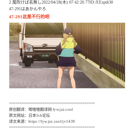
2 風吹けば名無し2022/04/28(木) 07:42:20.77ID:/EEzpdi30
47-291はあかんやろ
47-291这是不行的吧
=========================================
原创翻译：唧喳喳翻译网
fyw.jzz.cool
原文网站：日本5ch论坛
译文来源：
https://fyw.jzz.cool/jv1439
=========================================