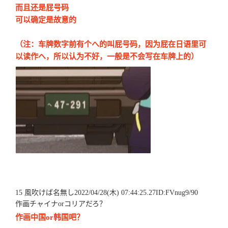
而且还是屁号码
可以确定是故意的
（注：车牌数字前有个へ的叫屁号码，因为屁在日语里可
以读作へ，所以认为不好，一般是不会写在车牌上的）
15 風吹けば名無し2022/04/28(木) 07:44:25.27ID:FVnug9/90
作画チャイナorコリアだろ？
作画中国or韩国吧？