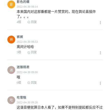
影色的蝶
影
本来国内对这部番都是一片赞赏的，现在舆论直接炸
了。。。
4楼
回复
裤裤
裤
离间计哈哈
5楼
回复
迷猴桃君
迷
哦
6楼
回复
吃雪糕
吃
这谐音梗就算日本人看了，如果不是特别提起都反应不过