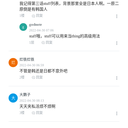
我记得第三话stuff列表，背景那里全是日本人啊。一原二
原倒是有韩国人
1楼
回复
godnote
g
staff哦，stuff可以用来当thing的高级用法
1层
回复
烂铁烂铁
烂
不管是韩还是日都不意外吧
2楼
回复
大鹅子
大
天天夹私活烦不烦啊
3楼
回复