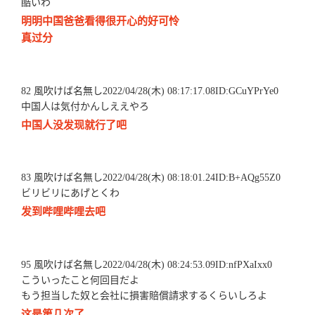
酷いわ
明明中国爸爸看得很开心的好可怜
真过分
82 風吹けば名無し2022/04/28(木) 08:17:17.08ID:GCuYPrYe0
中国人は気付かんしええやろ
中国人没发现就行了吧
83 風吹けば名無し2022/04/28(木) 08:18:01.24ID:B+AQg55Z0
ビリビリにあげとくわ
发到哔哩哔哩去吧
95 風吹けば名無し2022/04/28(木) 08:24:53.09ID:nfPXaIxx0
こういったこと何回目だよ
もう担当した奴と会社に損害賠償請求するくらいしろよ
这是第几次了