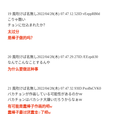
19 風吹けば名無し2022/04/28(木) 07:47:12.52ID:vEeppRB0d
こりゃ酷い
チョンに仕込まれたか？
太过分
是棒子做的吗？
20 風吹けば名無し2022/04/28(木) 07:47:29.27ID:/EEzpdi30
なんでこんなことするんや
为什么要做这种事
21 風吹けば名無し2022/04/28(木) 07:47:32.93ID:PxoBsCVK0
バカチョンが作画している可能性があるのかｗ
バカチョンはバカシナ大嫌いだろうからなぁｗ
有可能是蠢棒子作画的吧w
蠢棒子最讨厌蠢支○了吧w