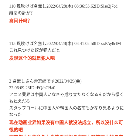
110 風吹けば名無し2022/04/28(木) 08:36:53.62ID:Slso2j7cd
離間の計か？
离间计吗？
113 風吹けば名無し2022/04/28(木) 08:41:02.50ID:xxPAy8rfM
これ見つけた奴が犯人だと
发现这个的就是犯人吧
2 名無しさん＠恐縮です2022/04/29(金)
22:06:09.23ID:tFQ/pCHa0
アニメ業界は中国人いなきゃ成り立たなくなるんだから憎く
もねえだろ
スタッフロールに中国人や韓国人の名前もかなり見るように
なった
现在动画业界如果没有中国人就没法成立，所以没什么可
恨的吧