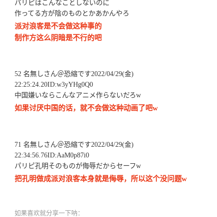
パリピはこんなことしないのに
作ってる方が陰のものとかあかんやろ
派对浪客是不会做这种事的
制作方这么阴暗是不行的吧
52 名無しさん＠恐縮です2022/04/29(金)
22:25:24.20ID:w3yYHg0Q0
中国嫌いならこんなアニメ作らないだろw
如果讨厌中国的话，就不会做这种动画了吧w
71 名無しさん＠恐縮です2022/04/29(金)
22:34:56.76ID:AaM0p87i0
パリピ孔明そのものが侮辱だからセーフw
把孔明做成派对浪客本身就是侮辱，所以这个没问题w
如果喜欢就分享一下呐：