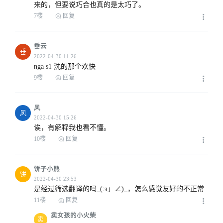
来的，但要说巧合也真的是太巧了。
7楼
回复
垂云
垂
nga s1 洗的那个欢快
9楼
回复
风
风
诶，有解释我也看不懂。
10楼
回复
饼子小熊
2022-04-30 06:32
饼
是经过筛选翻译的吗_(:з」∠)_，怎么感觉友好的不正常
11楼
回复
卖女孩的小火柴
卖