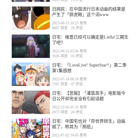
1425 浏览
·
13 评论
日网民：在中国流行日本动画的结果是
产生了「胖虎眼」这个词www
2023-06-13 10:25 发布
8067 浏览
·
19 评论
日宅：维恩已经可以确定是Liella!三期生
2022-04-30 11:26
了吧？
2022-09-23 05:56 发布
1636 浏览
·
16 评论
日宅：「LoveLive! SuperStar!!」第二季
第1集感想
2022-07-19 06:19 发布
2022-04-30 15:26
1597 浏览
·
47 评论
日宅：【悲报】「灌篮高手」电影版今
日公开却完全没有引起话题
2022-12-03 01:35 发布
2073 浏览
·
24 评论
日宅：中国宅也对「异世界转生」动画
2022-04-30 23:53
腻了，称其为「厕纸」
2022-07-02 14:05 发布