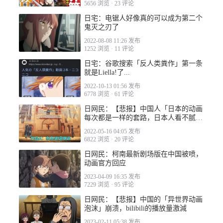
5656 浏览
·
23 评论
日宅：电锯人好像真的可以成为第二个
鬼灭之刃了
2022-05-01 02:13
2022-08-08 11:26 发布
1252 浏览
·
11 评论
日宅：谷歌搜索「反人类粪作」第一条
就是Liella!了...
2022-05-01 05:54
2022-10-13 01:56 发布
6778 浏览
·
61 评论
日网民：【悲报】中国人「日本的动画
每次都是一样的套路，日本人看不腻
吗？」
2022-05-16 04:05 发布
6822 浏览
·
20 评论
日网民：柯南最新剧场版在中国被喷，
动画官方回应
2022-06-04 09:16
2023-04-09 16:35 发布
7229 浏览
·
95 评论
日网民：【悲报】中国的「异世界动画
泡沫」崩溃，bilibili的播放量激減
2023-02-11 05:38 发布