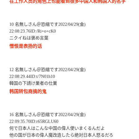
在工作人员的角色上也能看到很多中国人和韩国人的名字
10 名無しさん＠恐縮です2022/04/29(金)
22:08:23.76ID:/Ri+o+cK0
ニクイねは褒め言葉
憎恨是表扬的话
12 名無しさん＠恐縮です2022/04/29(金)
22:08:29.44ID:t/7N01h10
韓国の下請け業者の仕業
韩国转包商搞的鬼
16 名無しさん＠恐縮です2022/04/29(金)
22:09:35.70ID:r65RGLU60
何で日本人はこんな中国の偉人使いまくるんだよ
他の国が日本の偉人魔改造したら絶対日本人怒るだろ