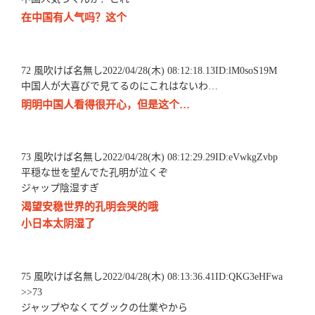
在中国有人气吗？这个
72 風吹けば名無し2022/04/28(木) 08:12:18.13ID:lM0soS19M
中国人が大喜びで見てるのにこれはないわ…
明明中国人看得很开心，但是这个…
73 風吹けば名無し2022/04/28(木) 08:12:29.29ID:eVwkgZvbp
平穏な世を望んでた孔明が泣くぞ
ジャップ陰湿すぎ
渴望安稳世界的孔明会哭的哦
小日本太阴湿了
75 風吹けば名無し2022/04/28(木) 08:13:36.41ID:QKG3eHFwa
>>73
ジャップやなくてグックの仕業やから