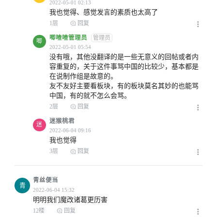
2022-04-30 07:06
我也觉得、感觉发言的素质也太高了
1层
回复
唧喳喳管理员
管理员
唧
没有哦，其他没翻译的是一些无意义的回帖或者内
容重复的，关于这件事骂中国的比较少，基本都是
2022-04-30 06:59
在说制作组是故意的。

友不友好主要看板块，有的板块莫名其妙的也能骂
中国，有的就不怎么会骂。
2层
回复
迷猴桃君
迷
我也觉得
2022-04-30 08:13
3层
回复
青丝便当
青
明明我们魔改诸葛更历害
2022-04-30 08:14
12楼
回复