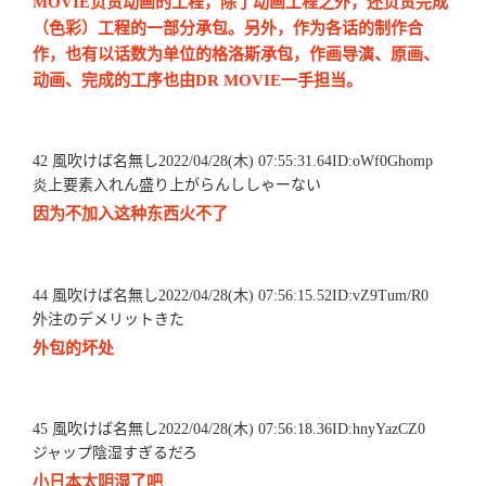
MOVIE负责动画的工程，除了动画工程之外，还负责完成
（色彩）工程的一部分承包。另外，作为各话的制作合
作，也有以话数为单位的格洛斯承包，作画导演、原画、
动画、完成的工序也由DR MOVIE一手担当。
42 風吹けば名無し2022/04/28(木) 07:55:31.64ID:oWf0Ghomp
炎上要素入れん盛り上がらんししゃーない
因为不加入这种东西火不了
44 風吹けば名無し2022/04/28(木) 07:56:15.52ID:vZ9Tum/R0
外注のデメリットきた
外包的坏处
45 風吹けば名無し2022/04/28(木) 07:56:18.36ID:hnyYazCZ0
ジャップ陰湿すぎるだろ
小日本太阴湿了吧