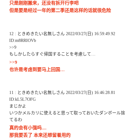
只是刚刚搬来，还没有拆开行李吧
但是要是经过一年的第二季还是这样的话就很危险
12 : ときめきたい名無しさん 2022/03/27(日) 16:59:49.92
ID:m8RRIOVb
>>9
もしかしたらすぐ帰国することを考慮して…
>>9
也许是考虑到要马上回国…
11 : ときめきたい名無しさん 2022/03/27(日) 16:46:28.81
ID:kL5L7OFG
まじかよ
いつかメルカリに使えると思って取っておいたダンボール捨
てるわ
真的会有小强吗....
那我要丢了 本来还想留着用的