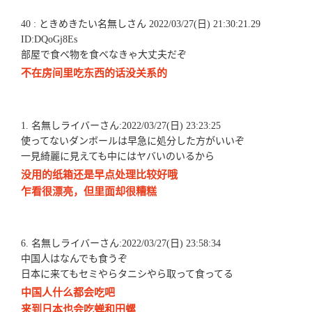
40 : ときめきたい名無しさん 2022/03/27(日) 21:30:21.29
ID:DQoGj8Es
部屋で食べ物を食べなきゃ大丈夫だぞ
不在房间里吃东西的话没关系的
1. 名無しライバーさん:2022/03/27(日) 23:23:25
使ってないダンボールは早急に処分した方がいいぞ
一見綺麗に見えても中にはヤバいのいるから
没用的纸箱还是早点处理比较好哦
乍看很漂亮，但里面却很糟糕
6. 名無しライバーさん:2022/03/27(日) 23:58:34
中国人はなんでも食うぞ
日本に来てもセミやらタニシやら取って食ってる
中国人什么都会吃吧
来到日本也会吃蝉和田螺