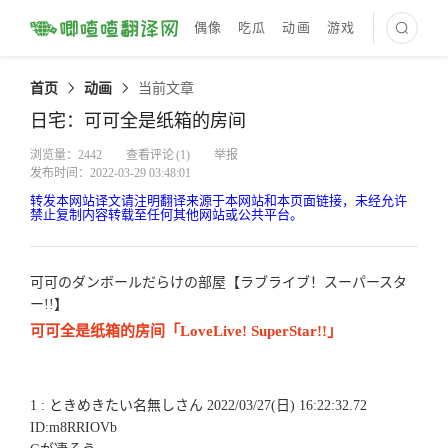
偶像
吃瓜
动画
游戏
最新译文
首页
动画
当前文章
日宅：可可全是纸箱的房间
浏览量：2442
查看评论
(1)
举报
发布时间：2022-03-29 03:48:01
转发本网站译文请注明翻译来源于本网站和本页面链接，未经允许
禁止复制内容转载至任何其他网站或公共平台。
可可のダンボールだらけの部屋【ラブライブ！スーパースタ
ー!!】
可可全是纸箱的房间「LoveLive! SuperStar!!」
1 : ときめきたい名無しさん 2022/03/27(日) 16:22:32.72
ID:m8RRIOVb