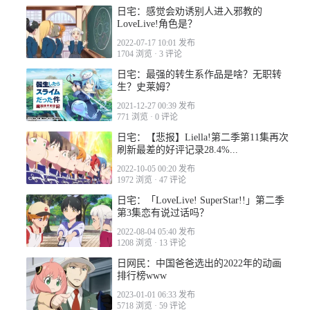
日宅：感觉会劝诱别人进入邪教的
LoveLive!角色是？
2022-07-17 10:01 发布
1704 浏览
·
3 评论
日宅：最强的转生系作品是啥？无职转
生？史莱姆？
2021-12-27 00:39 发布
771 浏览
·
0 评论
日宅：【悲报】Liella!第二季第11集再次
刷新最差的好评记录28.4%...
2022-10-05 00:20 发布
1972 浏览
·
47 评论
日宅：「LoveLive! SuperStar!!」第二季
第3集恋有说过话吗？
2022-08-04 05:40 发布
1208 浏览
·
13 评论
日网民：中国爸爸选出的2022年的动画
排行榜www
2023-01-01 06:33 发布
5718 浏览
·
59 评论