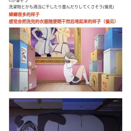
Gが凄そう
洗濯物とかも適当に干したり畳んだりしてくさそう(偏見)
蟑螂很多的样子
感觉会把洗完的衣服随便晒干然后堆起来的样子（偏见）