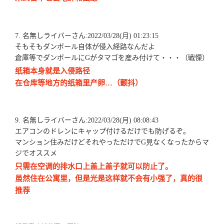
7. 名無しライバーさん:2022/03/28(月) 01:23:15
そもそもダンボール自体が侵入経路なんだよ
倉庫等でダンボールにGがタマゴを産み付けて・・・（戦慄）
纸箱本身就是入侵路径
在仓库等地方的纸箱里产卵…（颤抖）
9. 名無しライバーさん:2022/03/28(月) 08:08:43
エアコンのドレンにキャップ付けるだけでも防げるぞ。
マンション住みだけどそれやっただけでG見なくなったからマ
ジでオススメ
只需在空调的排水口上盖上盖子就可以防止了。
虽然住在公寓里，但是光是这样就不会有小强了，真的很
推荐