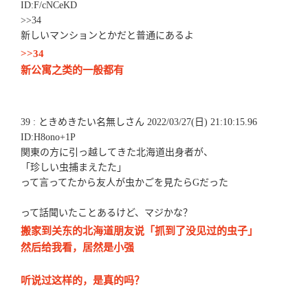
ID:F/cNCeKD
>>34
新しいマンションとかだと普通にあるよ
>>34
新公寓之类的一般都有
39 : ときめきたい名無しさん 2022/03/27(日) 21:10:15.96
ID:H8ono+1P
関東の方に引っ越してきた北海道出身者が、
「珍しい虫捕まえたた」
って言ってたから友人が虫かごを見たらGだった
って話聞いたことあるけど、マジかな？
搬家到关东的北海道朋友说「抓到了没见过的虫子」
然后给我看，居然是小强
听说过这样的，是真的吗？