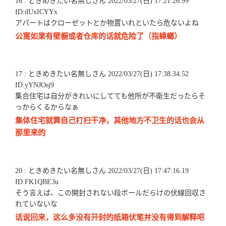
16 : ときめきたい名無しさん 2022/03/27(日) 17:21:26.99
ID:dUxICYYx
アパートはクローゼットとか物置いれといたら危ないよね
公寓如果有壁橱或者仓库的话就危险了（指蟑螂）
17 : ときめきたい名無しさん 2022/03/27(日) 17:38:34.52
ID:yYNJOsj9
集合住宅は自分がきれいにしてても他所が不衛生だったらそ
っからくるからなぁ
集体住宅就算自己打扫干净，其他地方不卫生的话也会从
那里来的
20 : ときめきたい名無しさん 2022/03/27(日) 17:47:16.19
ID:FK1QBE3u
そう言えば、この開封されない段ボールだらけの伏線回収さ
れていないな
话说回来，这么多没有开封的纸箱伏笔并没有得到解释吧