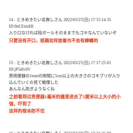
14 : ときめきたい名無しさん 2022/03/27(日) 17:15:14.35
ID:0nCEmzHI
入り口なければ段ボールそのままでもゴキなんていないぞ
只要没有开口，纸箱这样放着也不会有蟑螂的
15 : ときめきたい名無しさん 2022/03/27(日) 17:17:25.61
ID:jP5dfc0V
男用便器の1mmの隙間に5cm以上の大きさのゴキブリが入り
込んでいくの見て戦慄した
あんなん防ぎようなくね
之前看到过男便器1毫米的缝里进去了5厘米以上大小的小
强，吓到了
这样的根本防不住