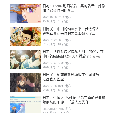
日宅：Liella!动画最后一集的香音「好像
2022-03-29 06:48
做了很长时间的梦...」
2022-10-09 07:11 发布
1536 浏览
·
28 评论
日网民：中国的动画水平进步太惊人...
爸爸认真起来时的力量太强大了...
2023-02-27 06:15 发布
5254 浏览
·
81 评论
日宅：「派对浪客诸葛孔明」的OP，在
中国的bilibili已经400万播放了！www
2022-04-24 04:06 发布
2620 浏览
·
18 评论
日网民：柯南最新剧场版在中国被喷，
动画官方回应
2023-04-09 16:35 发布
7229 浏览
·
95 评论
日宅：中国人「做Liella!第二季的导演和
编剧切腹吧😡」「反人类粪作」
2022-10-12 09:07 发布