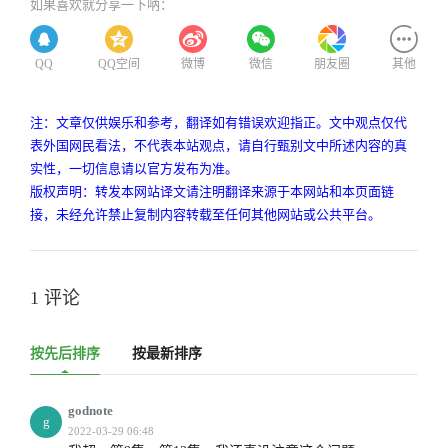
如果喜欢就分享一下呐：
QQ
QQ空间
微博
微信
朋友圈
其他
注：文章仅供娱乐和参考，翻译如有错误欢迎指正。文中观点仅代
表外国网民看法，不代表本站观点，请自行甄别文中所述内容的真
实性，一切信息请以官方发布为准。
版权声明：转发本网站译文请注明翻译来源于本网站和本页面链
接，未经允许禁止复制内容转载至任何其他网站或公共平台。
1 评论
按先后排序
按最新排序
godnote
g