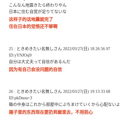
こんなん地震きたら終わりやん
日本に住む自覚が足りてないな
这样子的话地震就完了
住在日本的觉悟还不够啊
25 : ときめきたい名無しさん 2022/03/27(日) 18:26:56.97
ID:yYNJOsj9
自分は大丈夫って自信があるんだ
因为有自己会没问题的自信
26 : ときめきたい名無しさん 2022/03/27(日) 19:13:33.68
ID:pkDnou+3
箱の中身はこれから部屋中にぶちまけていくから心配ないよ
箱子里的东西现在要扔到屋里去，不用担心