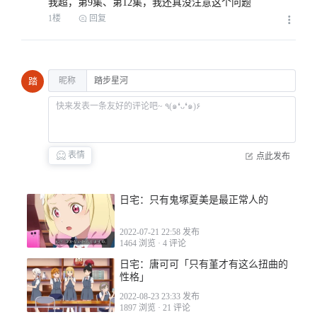
我超，第9集、第12集，我还真没注意这个问题
1楼
回复
昵称
踏
表情
点此发布
日宅：只有鬼塚夏美是最正常人的
2022-07-21 22:58 发布
1464 浏览
·
4 评论
日宅：唐可可「只有堇才有这么扭曲的
性格」
2022-08-23 23:33 发布
1897 浏览
·
21 评论