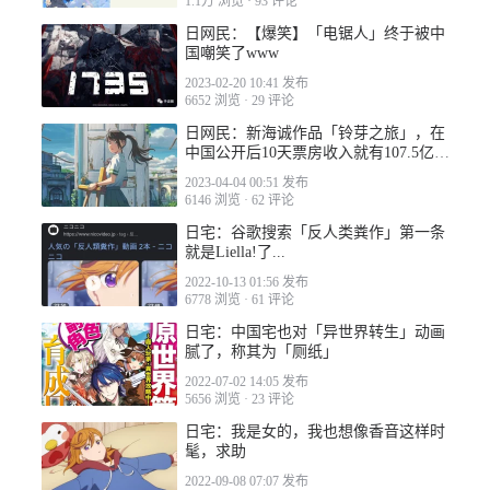
1.1万 浏览
·
93 评论
日网民：【爆笑】「电锯人」终于被中
国嘲笑了www
2023-02-20 10:41 发布
6652 浏览
·
29 评论
日网民：新海诚作品「铃芽之旅」，在
中国公开后10天票房收入就有107.5亿日
元
2023-04-04 00:51 发布
6146 浏览
·
62 评论
日宅：谷歌搜索「反人类粪作」第一条
就是Liella!了...
2022-10-13 01:56 发布
6778 浏览
·
61 评论
日宅：中国宅也对「异世界转生」动画
腻了，称其为「厕纸」
2022-07-02 14:05 发布
5656 浏览
·
23 评论
日宅：我是女的，我也想像香音这样时
髦，求助
2022-09-08 07:07 发布