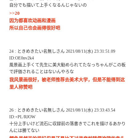
自分でも描いて上手くなるんじゃないの
>>20
因为都喜欢动画和漫画
所以自己也会画得很好吧
24 : ときめきたい名無しさん 2021/08/11(水) 23:31:51.09
ID:OE0nv2k4
風景画上手くて先生に美大勧められてたなっちゃんがこの板
で評価されることはないんやろな
我风景画很好，被老师推荐去美术大学，但是不能得到这
里人称赞吧
26 : ときめきたい名無しさん 2021/08/11(水) 23:33:43.54
ID:+PL/RJOW
十分上手いけど流石に収録前の落書きでこれを描けるあかり
んには勝てない