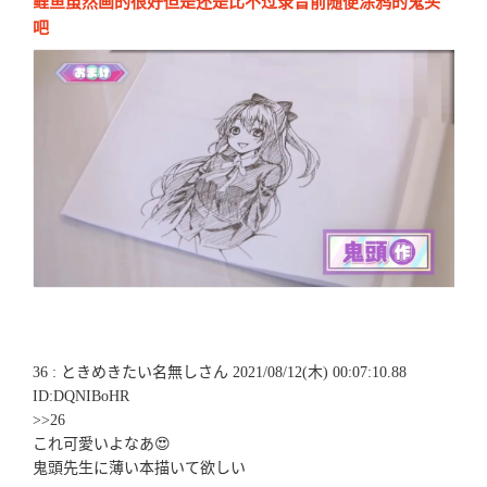
鲤鱼虽然画的很好但是还是比不过录音前随便涂鸦的鬼头
吧
36 : ときめきたい名無しさん 2021/08/12(木) 00:07:10.88
ID:DQNIBoHR
>>26
これ可愛いよなあ😍
鬼頭先生に薄い本描いて欲しい