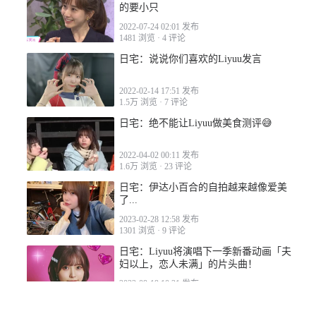
的要小只
2022-07-24 02:01 发布
1481 浏览
·
4 评论
日宅：说说你们喜欢的Liyuu发言
2022-02-14 17:51 发布
1.5万 浏览
·
7 评论
日宅：绝不能让Liyuu做美食测评😅
2022-04-02 00:11 发布
1.6万 浏览
·
23 评论
日宅：伊达小百合的自拍越来越像爱美
了...
2023-02-28 12:58 发布
1301 浏览
·
9 评论
日宅：Liyuu将演唱下一季新番动画「夫
妇以上，恋人未满」的片头曲！
2022-09-19 10:21 发布
2406 浏览
·
27 评论