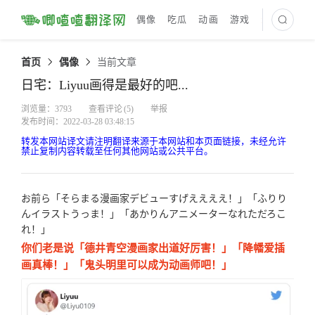
偶像
吃瓜
动画
游戏
最新译文
首页
偶像
当前文章
日宅：Liyuu画得是最好的吧...
浏览量：3793
查看评论
(5)
举报
发布时间：2022-03-28 03:48:15
转发本网站译文请注明翻译来源于本网站和本页面链接，未经允许
禁止复制内容转载至任何其他网站或公共平台。
お前ら「そらまる漫画家デビューすげええええ！」「ふりり
んイラストうっま！」「あかりんアニメーターなれただろこ
れ！」
你们老是说「德井青空漫画家出道好厉害！」「降幡爱插
画真棒！」「鬼头明里可以成为动画师吧！」