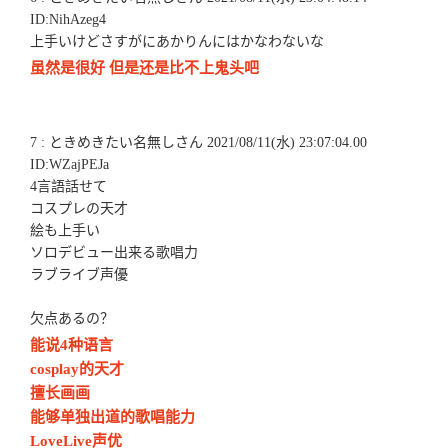
ID:NihAzeg4
上手いけどさすがにあかりんにはかなわないな
虽然是很好 但是还是比不上鬼头吧
7 : ときめきたい名無しさん 2021/08/11(水) 23:07:04.00
ID:WZajPEJa
4言語話せて
コスプレの天才
絵も上手い
ソロデビュー出来る歌唱力
ラブライブ声優
欠点あるの？
能说4种语言
cosplay的天才
擅长画画
能够单独出道的歌唱能力
LoveLive声优