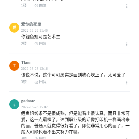
1楼
回复
爱你的死鬼
爱
你鲤鱼姐可是艺术生
2楼
回复
Tkuu
T
该说不说，这个可可属实是画到我心坎上了，太可爱了
3楼
回复
godnote
g
鲤鱼姐线条不是很成熟，但是能看出很认真，而且非常可
爱，这一点最棒了，达到职业级的话像打印机一样画出来
的画，普通人就觉得很好看了，即使非常用心的画了，一
般人可能也看不出来努力在哪。
4楼
回复