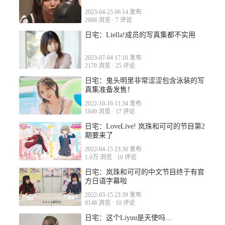
2023-04-25 06:14 发布
2688 浏览
·
7 评论
日宅：Liella!成员的写真集都不实用
2023-07-04 17:10 发布
2179 浏览
·
25 评论
2022-12-13 14:28
日宅：鬼头明里非常涩涩包含泳装的写
真集准备发售！
2022-10-16 11:34 发布
1849 浏览
·
17 评论
日宅：LoveLive! 岚珠和可可的节目第2
期要来了
2022-04-15 23:30 发布
1.0万 浏览
·
10 评论
日宅：岚珠和可可的中文节目终于有官
方日语字幕啦
2022-03-15 23:39 发布
9148 浏览
·
10 评论
日宅：这个Liyuu是天使吗...