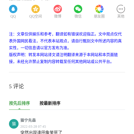
QQ
QQ空间
微博
微信
朋友圈
其他
注：文章仅供娱乐和参考，翻译如有错误欢迎指正。文中观点仅代
表外国网民看法，不代表本站观点，请自行甄别文中所述内容的真
实性，一切信息请以官方发布为准。
版权声明：转发本网站译文请注明翻译来源于本网站和本页面链
接，未经允许禁止复制内容转载至任何其他网站或公共平台。
5 评论
按先后排序
按最新排序
猫宁先森
猫
突然出现逢田象笑死了