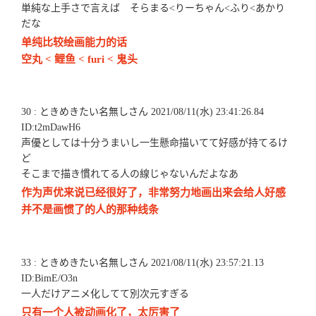
単純な上手さで言えば そらまる<りーちゃん<ふり<あかり
だな
单纯比较绘画能力的话
空丸 < 鲤鱼 < furi < 鬼头
30 : ときめきたい名無しさん 2021/08/11(水) 23:41:26.84
ID:t2mDawH6
声優としては十分うまいし一生懸命描いてて好感が持てるけ
ど
そこまで描き慣れてる人の線じゃないんだよなあ
作为声优来说已经很好了，非常努力地画出来会给人好感
并不是画惯了的人的那种线条
33 : ときめきたい名無しさん 2021/08/11(水) 23:57:21.13
ID:BimE/O3n
一人だけアニメ化してて別次元すぎる
只有一个人被动画化了，太厉害了