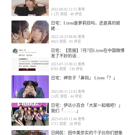
2022-06-02 12:15 发布
1.1万 浏览
·
49 评论
日宅：Liyuu是萝莉控吗，还是真的姬
姥...
2022-10-23 08:06 发布
4925 浏览
·
91 评论
日宅：【悲报】7月7日Liyuu在中国微博
发了不妙的话...
2023-07-13 09:12 发布
8783 浏览
·
130 评论
日宅：岬奈子「鼻钩」 Liyuu「？」
2022-06-11 12:43 发布
1.0万 浏览
·
44 评论
日宅：伊达小百合「大家一起唱吧！」
我们「………」
2023-03-05 11:46 发布
1711 浏览
·
28 评论
日网民：田中美奈实的个子比你们想象