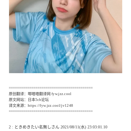
=========================================
原创翻译：唧喳喳翻译网
fyw.jzz.cool
原文网站：日本5ch论坛
译文来源：
https://fyw.jzz.cool/jv1248
=========================================
2 : ときめきたい名無しさん 2021/08/11(水) 23:03:01.10