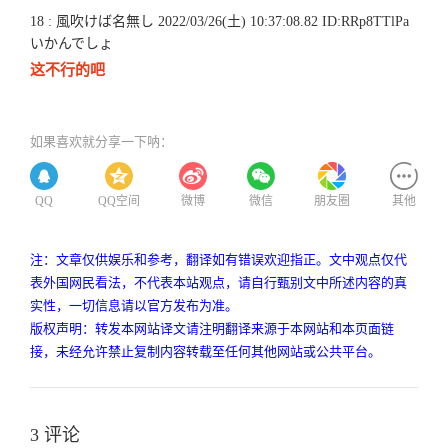
18 : 風吹けば名無し 2022/03/26(土) 10:37:08.82 ID:RRp8TTlPa
いかんでしょ
这不行的吧
如果喜欢就分享一下呐：
QQ
QQ空间
微博
微信
朋友圈
其他
注：文章仅供娱乐和参考，翻译如有错误欢迎指正。文中观点仅代
表外国网民看法，不代表本站观点，请自行甄别文中所述内容的真
实性，一切信息请以官方发布为准。
版权声明：转发本网站译文请注明翻译来源于本网站和本页面链
接，未经允许禁止复制内容转载至任何其他网站或公共平台。
3 评论