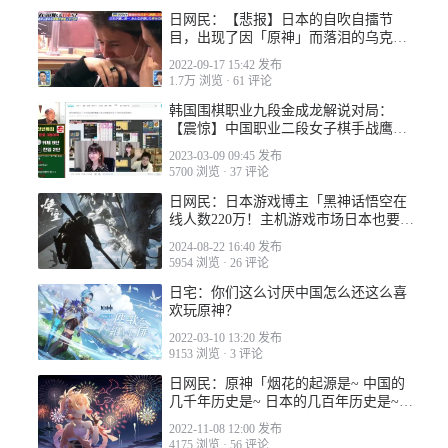
日网民：【悲报】日本的自吹自擂节
目，出现了因「原神」而落泪的乌克兰
少女
2022-09-17 15:42 发布
1.7万 浏览
·
61 评论
韩国围棋职业九段金成龙解说对局：
【震惊】中国职业二段女子棋手战鹰被
让3子仍输给柯洁
2023-03-09 09:45 发布
5700 浏览
·
37 评论
日网民：日本游戏博主「黑神话悟空在
线人数220万！主机游戏市场日本也要输
给中国了」
2024-08-22 16:40 发布
5954 浏览
·
26 评论
日宅：你们这么讨厌中国怎么还这么喜
欢玩原神？
2022-03-10 13:20 发布
9153 浏览
·
3 评论
日网民：原神「烟花的起源是~ 中国的
几千年历史是~ 日本的几百年历史是~」
好烦啊
2022-11-08 12:00 发布
4175 浏览
·
56 评论