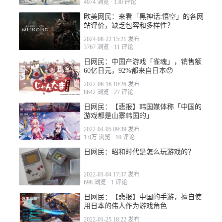
4974 浏览
·
130 评论
欧美网民：来看「黑神话:悟空」的各网
站评价，缺乏包容和多样性？
2024-08-22 15:21 发布
3767 浏览
·
11 评论
日网民：中国产游戏「雀魂」，销售额
60亿日元，92%都来自日本😯
2022-06-16 10:26 发布
8642 浏览
·
27 评论
日网民：【悲报】韩国媒体称「中国的
游戏都是山寨韩国的」
2022-04-05 09:39 发布
1.0万 浏览
·
10 评论
日网民：昭和时代是怎么玩游戏的？
2022-01-04 17:37 发布
698 浏览
·
1 评论
日网民：【悲报】中国的手游，擅自使
用日本的伟人作为游戏角色
2022-01-25 18:22 发布