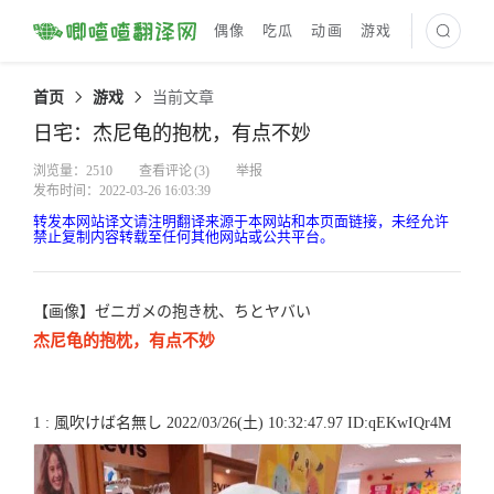
偶像
吃瓜
动画
游戏
最新译文
首页
游戏
当前文章
日宅：杰尼龟的抱枕，有点不妙
浏览量：2510
查看评论
(3)
举报
发布时间：2022-03-26 16:03:39
转发本网站译文请注明翻译来源于本网站和本页面链接，未经允许
禁止复制内容转载至任何其他网站或公共平台。
【画像】ゼニガメの抱き枕、ちとヤバい
杰尼龟的抱枕，有点不妙
1 : 風吹けば名無し 2022/03/26(土) 10:32:47.97 ID:qEKwIQr4M