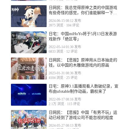
日网民：我总觉得原神之类的中国游戏
有些奇怪的感觉，你们谁能解释一下到
底是什么吗
2024-06-15 08:12 发布
3975 浏览
·
104 评论
日宅：中国miHoYo将于5月13日发表游
戏新作「绝区零」
2022-05-14 01:30 发布
6833 浏览
·
12 评论
日网民：【悲报】原神用从日本抽走的
钱，以中国的木雕做游戏内的原画
2023-01-31 08:36 发布
4104 浏览
·
25 评论
日宅：原神3.1直播观看人数破纪录，宣
布由ufotable制作动画，霸权来了
2022-09-17 08:16 发布
2.1万 浏览
·
115 评论
日网民：【悲报】中国「有男不玩」运
动已经到了游戏公司不能忽视的程度
2024-05-27 08:13 发布