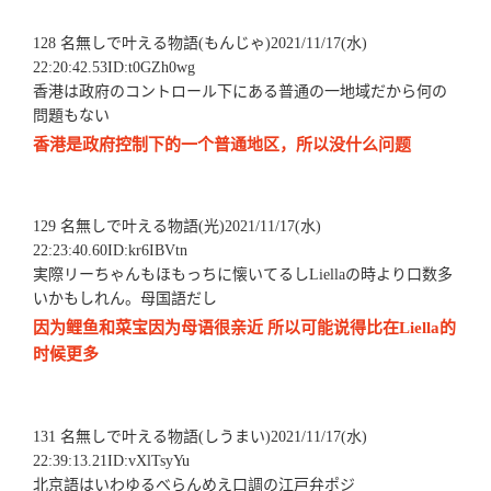
128 名無しで叶える物語(もんじゃ)2021/11/17(水)
22:20:42.53ID:t0GZh0wg
香港は政府のコントロール下にある普通の一地域だから何の
問題もない
香港是政府控制下的一个普通地区，所以没什么问题
129 名無しで叶える物語(光)2021/11/17(水)
22:23:40.60ID:kr6IBVtn
実際リーちゃんもほもっちに懐いてるしLiellaの時より口数多
いかもしれん。母国語だし
因为鲤鱼和菜宝因为母语很亲近 所以可能说得比在Liella的
时候更多
131 名無しで叶える物語(しうまい)2021/11/17(水)
22:39:13.21ID:vXlTsyYu
北京語はいわゆるべらんめえ口調の江戸弁ポジ