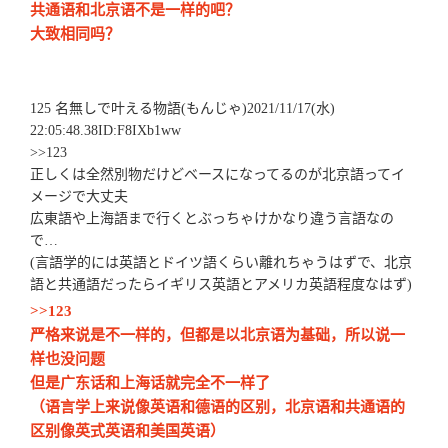
共通语和北京语不是一样的吧？
大致相同吗？
125 名無しで叶える物語(もんじゃ)2021/11/17(水)
22:05:48.38ID:F8IXb1ww
>>123
正しくは全然別物だけどベースになってるのが北京語ってイ
メージで大丈夫
広東語や上海語まで行くとぶっちゃけかなり違う言語なの
で…
(言語学的には英語とドイツ語くらい離れちゃうはずで、北京
語と共通語だったらイギリス英語とアメリカ英語程度なはず)
>>123
严格来说是不一样的，但都是以北京语为基础，所以说一
样也没问题
但是广东话和上海话就完全不一样了
（语言学上来说像英语和德语的区别，北京语和共通语的
区别像英式英语和美国英语）