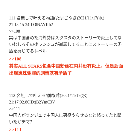
111 名無しで叶える物語(たまごやき)2021/11/17(水)
21:13:15.34ID:8NAYIIh2
>>108
実は中国含めた海外勢はスクスタのストーリーで炎上してな
いむしろその後ランジュが謝罪してることにストーリーの矛
盾を感じてるレベル
>>108
其实ALL STARS包含中国粉丝在内并没有炎上，但是后面
出现岚珠谢罪的剧情就有矛盾了
112 名無しで叶える物語(茸)2021/11/17(水)
21:17:02.80ID:jB2YmC3V
>>111
中国人がランジュで中国人に悪役やらせるなと怒ってたと聞
いたがデマ？
>>111