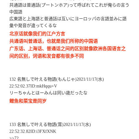
共通語は普通話(プートンホア)って呼ばれてこれが俺らの言う
中国語
広東語と上海語と普通話は互いにヨーロッパの言語並みに語
彙や発音が違ってくるな
北京话就像我们的江户方言
共通语叫普通话，也就是我们所称的中国语
广东话、上海话、普通话之间的区别就像欧洲各国语言之
间的区别，词语和发音都有很多不同
132 名無しで叶える物語(もんじゃ)2021/11/17(水)
22:52:02.37ID:mkHqqu+V
リーちゃんとほーみんは同い歳だったな
鲤鱼和菜宝是同岁
133 名無しで叶える物語(茸)2021/11/17(水)
22:52:32.82ID:i3FXfXNK
>>72