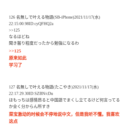
126 名無しで叶える物語(SB-iPhone)2021/11/17(水)
22:15:00.98ID:cyQFHQ2a
>>125
なるほどね
聞き齧り程度だったから勉強になるわ
>>125
原来如此
学习了
127 名無しで叶える物語(たこやき)2021/11/17(水)
22:17:29.30ID:SZBN/cDu
ほもっちは感情昂ると中国語でまくし立てるけど何言ってる
か全く分からん所すき
菜宝激动的时候会不停地说中文，但是我听不懂。我喜欢
这点