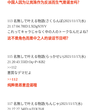
中国人因为让岚珠作为反派而生气是谣言吗？
113 名無しで叶える物語(さくらんぼ)2021/11/17(水)
21:17:04.78ID:LXDgN3YV
これってキャラじゃなく中の人のトークなんだよね？
这不是角色而是中之人的谈话节目吧？
115 名無しで叶える物語(らっかせい)2021/11/17(水)
21:20:43.55ID:Oq+P+KB2
>>112
悪質なデマだよ
>>112
纯粹是恶意造谣哦
117 名無しで叶える物語(もんじゃ)2021/11/17(水)
21:27:27.34ID:ryTQUYdI