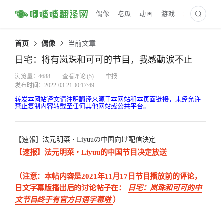
偶像
吃瓜
动画
游戏
最新译文
首页
偶像
当前文章
日宅：将有岚珠和可可的节目，我感動涙不止
浏览量：4688
查看评论
(5)
举报
发布时间：2022-03-21 00:17:49
转发本网站译文请注明翻译来源于本网站和本页面链接，未经允许
禁止复制内容转载至任何其他网站或公共平台。
【速報】法元明菜・Liyuuの中国向け配信決定
【速报】法元明菜・Liyuu的中国节目决定放送
（注意：本帖内容是2021年11月17日节目播放前的评论，
日文字幕版播出后的讨论帖子在：
日宅：岚珠和可可的中
文节目终于有官方日语字幕啦
）