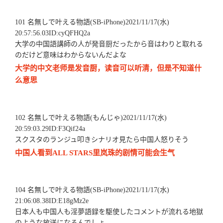
101 名無しで叶える物語(SB-iPhone)2021/11/17(水)
20:57:56.03ID:cyQFHQ2a
大学の中国語講師の人が発音厨だったから音はわりと取れる
のだけど意味はわからないんだよな
大学的中文老师是发音厨，读音可以听清，但是不知道什
么意思
102 名無しで叶える物語(もんじゃ)2021/11/17(水)
20:59:03.29ID:F3Qif24a
スクスタのランジュ叩きシナリオ見たら中国人怒りそう
中国人看到ALL STARS里岚珠的剧情可能会生气
104 名無しで叶える物語(SB-iPhone)2021/11/17(水)
21:06:08.38ID:E18gMz2e
日本人も中国人も淫夢語録を駆使したコメントが流れる地獄
のような放送になるんでしょ