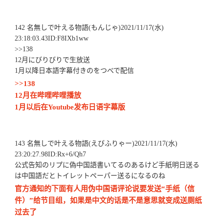
142 名無しで叶える物語(もんじゃ)2021/11/17(水)
23:18:03.43ID:F8IXb1ww
>>138
12月にびりびりで生放送
1月以降日本語字幕付きのをつべで配信
>>138
12月在哔哩哔哩播放
1月以后在Youtube发布日语字幕版
143 名無しで叶える物語(えびふりゃー)2021/11/17(水)
23:20:27.98ID:Rx+6/Qh7
公式告知のリプに偽中国語書いてるのあるけど手紙明日送る
は中国語だとトイレットペーパー送るになるのね
官方通知的下面有人用伪中国语评论说要发送“手纸（信
件）”给节目组，如果是中文的话是不是意思就变成送厕纸
过去了