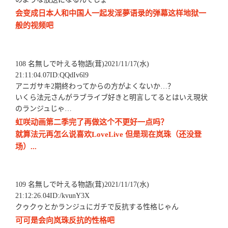
会变成日本人和中国人一起发淫夢语录的弹幕这样地狱一
般的视频吧
108 名無しで叶える物語(茸)2021/11/17(水)
21:11:04.07ID:QQdIv6l9
アニガサキ2期終わってからの方がよくないか…？
いくら法元さんがラブライブ好きと明言してるとはいえ現状
のランジュじゃ…
虹咲动画第二季完了再做这个不更好一点吗？
就算法元再怎么说喜欢LoveLive 但是现在岚珠（还没登
场）...
109 名無しで叶える物語(茸)2021/11/17(水)
21:12:26.04ID:/kvunY3X
クゥクゥとかランジュにガチで反抗する性格じゃん
可可是会向岚珠反抗的性格吧