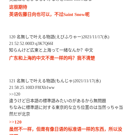
这很期待
英语佐藤日向也可以，不过Saint Snow呢
120 名無しで叶える物語(えびふりゃー)2021/11/17(水)
21:52:52.00ID:q3K7Q66I
知らんけど広東と上海って一緒なんか？中文
广东和上海的中文不是一样的吗？我不清楚
121 名無しで叶える物語(もんじゃ)2021/11/17(水)
21:58:25.10ID:F8IXb1ww
>>120
違うけど日本語の標準語みたいのがあるから無問題
ちなみに標準語に対する東京的な立ち位置のは当然っちゃ当
然だが北京
>>120
虽然不一样，但是有像日语的标准语一样的东西，所以没