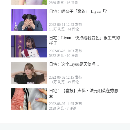
2660 浏览
·
16 评论
日宅：岬奈子「鼻钩」 Liyuu「？」
2022-06-11 12:43 发布
1.0万 浏览
·
44 评论
日宅：Liyuu「快点给我变色」很生气的
样子
2022-03-26 10:03 发布
5872 浏览
·
10 评论
日宅：这个Liyuu是天使吗...
2022-06-02 12:15 发布
1.1万 浏览
·
49 评论
日宅：【喜报】声优・法元明菜在秀恩
爱
2022-08-07 11:25 发布
2129 浏览
·
7 评论