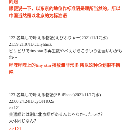
问题
顺便说一下，以东京的地位作标准语是理所当然的，所以
中国当然是以北京的为标准语
122 名無しで叶える物語(えびふりゃー)2021/11/17(水)
21:59:21.97ID:cUiyhtmZ
ビリビリでtiny starの再生数やべぇからこういう企画いいかも
ね～
哔哩哔哩上的tiny star播放量非常多 所以这种企划很不错
吧
123 名無しで叶える物語(SB-iPhone)2021/11/17(水)
22:00:24.24ID:cyQFHQ2a
>>121
共通語とは別に北京語があるんじゃなかったっけ？
大体同じなん？
>>121