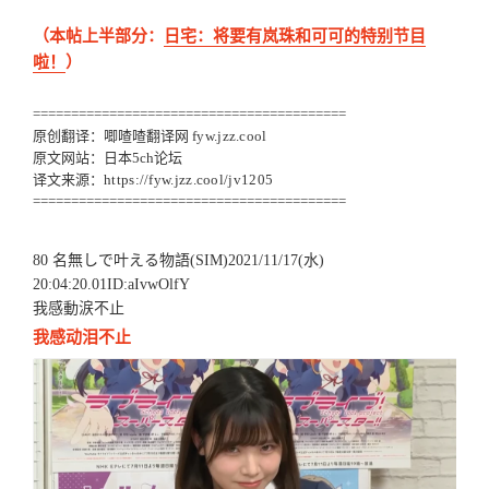
（本帖上半部分：
日宅：将要有岚珠和可可的特别节目
啦！
）
=========================================
原创翻译：唧喳喳翻译网
fyw.jzz.cool
原文网站：日本5ch论坛
译文来源：
https://fyw.jzz.cool/jv1205
=========================================
80 名無しで叶える物語(SIM)2021/11/17(水)
20:04:20.01ID:aIvwOlfY
我感動涙不止
我感动泪不止