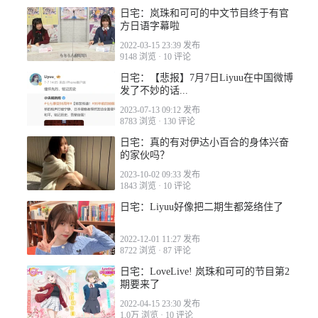
日宅：岚珠和可可的中文节目终于有官
方日语字幕啦
2022-03-15 23:39 发布
9148 浏览
·
10 评论
日宅：【悲报】7月7日Liyuu在中国微博
发了不妙的话...
2023-07-13 09:12 发布
8783 浏览
·
130 评论
日宅：真的有对伊达小百合的身体兴奋
的家伙吗？
2023-10-02 09:33 发布
1843 浏览
·
10 评论
日宅：Liyuu好像把二期生都笼络住了
2022-12-01 11:27 发布
8722 浏览
·
87 评论
日宅：LoveLive! 岚珠和可可的节目第2
期要来了
2022-03-21 05:49
2022-04-15 23:30 发布
1.0万 浏览
·
10 评论