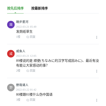
按先后排序
按最新排序
踏步星河
踏
发厕纸草生
1楼
回复
咸鱼人
咸
89楼说的是 顺便(ちなみに的汉字写成因みに)、最近有没
有能让大家感动的事？
2楼
回复
野哉诸人
野
80楼跟81楼什么伪中国语
3楼
回复