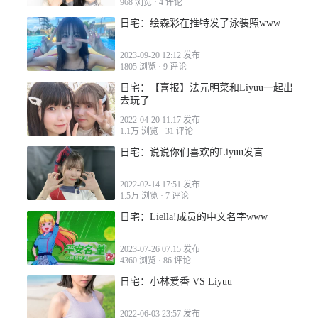
968 浏览
·
4 评论
日宅：绘森彩在推特发了泳装照www
2023-09-20 12:12 发布
2022-03-24 14:37
1805 浏览
·
9 评论
日宅：【喜报】法元明菜和Liyuu一起出
去玩了
2022-04-20 11:17 发布
1.1万 浏览
·
31 评论
日宅：说说你们喜欢的Liyuu发言
2022-02-14 17:51 发布
1.5万 浏览
·
7 评论
日宅：Liella!成员的中文名字www
2023-07-26 07:15 发布
4360 浏览
·
86 评论
日宅：小林爱香 VS Liyuu
2022-06-03 23:57 发布