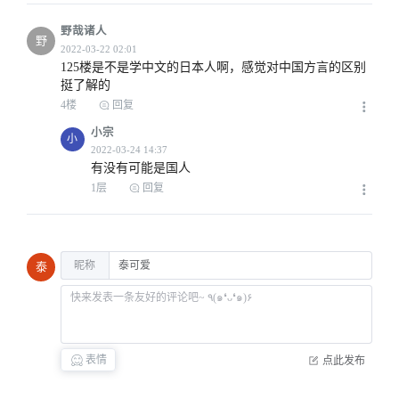
野哉诸人
野
125楼是不是学中文的日本人啊，感觉对中国方言的区别
挺了解的
4楼
回复
小宗
小
有没有可能是国人
1层
回复
昵称
泰
表情
点此发布