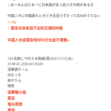
> ほーみんはたまーに日本語が舌っ足らずの時があるな
中国ニキに中国語もときどき舌足らずだって言われてたなw
>>72
> 菜宝也会有说不出的日语的时候
中国人也说菜宝有时中文也说不清楚w
134 名無しで叶える物語(茸)2021/11/17(水)
23:00:45.21ID:ttCCFloW
淫夢語チーム
ほもっち
あかりん
相良
淫夢語小组
菜宝
鬼头明里
相良