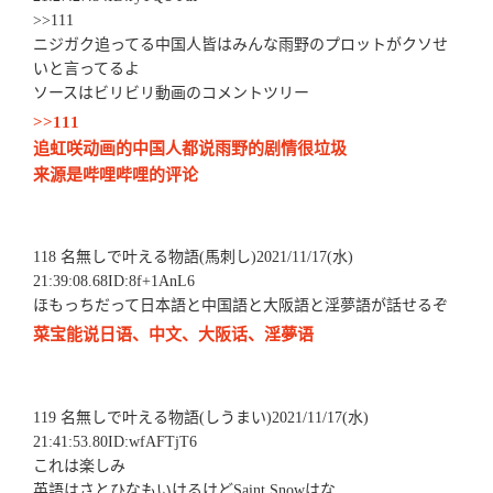
>>111
ニジガク追ってる中国人皆はみんな雨野のプロットがクソせ
いと言ってるよ
ソースはビリビリ動画のコメントツリー
>>111
追虹咲动画的中国人都说雨野的剧情很垃圾
来源是哔哩哔哩的评论
118 名無しで叶える物語(馬刺し)2021/11/17(水)
21:39:08.68ID:8f+1AnL6
ほもっちだって日本語と中国語と大阪語と淫夢語が話せるぞ
菜宝能说日语、中文、大阪话、淫夢语
119 名無しで叶える物語(しうまい)2021/11/17(水)
21:41:53.80ID:wfAFTjT6
これは楽しみ
英語はさとひなもいけるけどSaint Snowはな