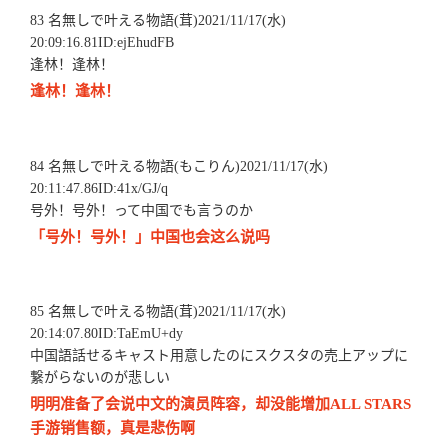
83 名無しで叶える物語(茸)2021/11/17(水)
20:09:16.81ID:ejEhudFB
逢林！逢林！
逢林！逢林！
84 名無しで叶える物語(もこりん)2021/11/17(水)
20:11:47.86ID:41x/GJ/q
号外！号外！って中国でも言うのか
「号外！号外！」中国也会这么说吗
85 名無しで叶える物語(茸)2021/11/17(水)
20:14:07.80ID:TaEmU+dy
中国語話せるキャスト用意したのにスクスタの売上アップに
繋がらないのが悲しい
明明准备了会说中文的演员阵容，却没能增加ALL STARS
手游销售额，真是悲伤啊