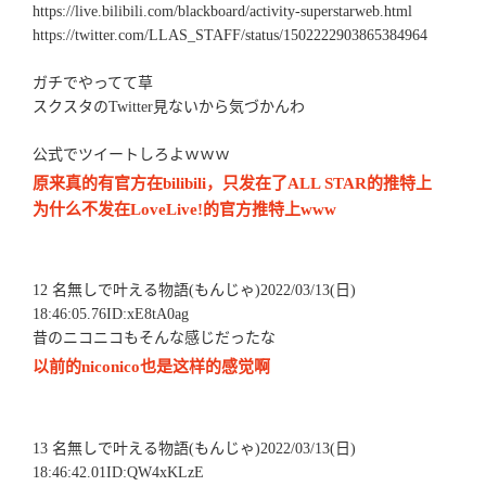
https://live.bilibili.com/blackboard/activity-superstarweb.html
https://twitter.com/LLAS_STAFF/status/1502222903865384964
ガチでやってて草
スクスタのTwitter見ないから気づかんわ
公式でツイートしろよｗｗｗ
原来真的有官方在bilibili，只发在了ALL STAR的推特上
为什么不发在LoveLive!的官方推特上www
12 名無しで叶える物語(もんじゃ)2022/03/13(日)
18:46:05.76ID:xE8tA0ag
昔のニコニコもそんな感じだったな
以前的niconico也是这样的感觉啊
13 名無しで叶える物語(もんじゃ)2022/03/13(日)
18:46:42.01ID:QW4xKLzE