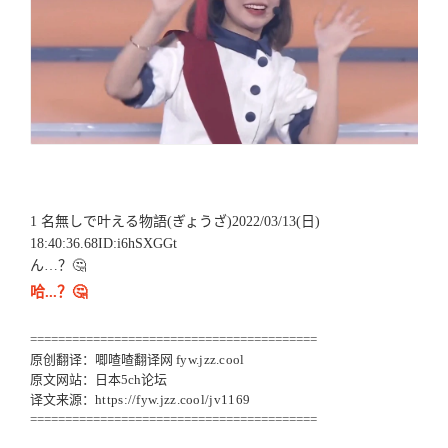
1 名無しで叶える物語(ぎょうざ)2022/03/13(日)
18:40:36.68ID:i6hSXGGt
ん…？🤔
哈...？🤔
=========================================
原创翻译：唧喳喳翻译网
fyw.jzz.cool
原文网站：日本5ch论坛
译文来源：
https://fyw.jzz.cool/jv1169
=========================================