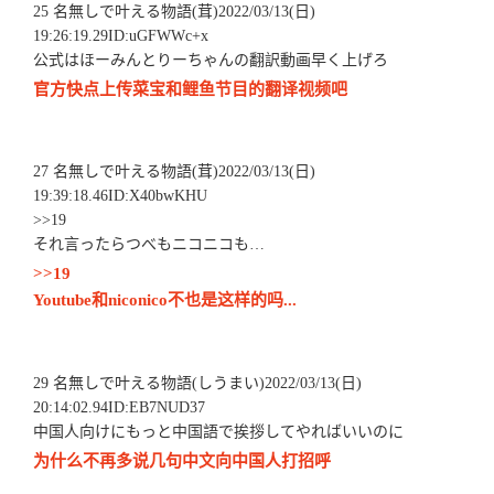
25 名無しで叶える物語(茸)2022/03/13(日)
19:26:19.29ID:uGFWWc+x
公式はほーみんとりーちゃんの翻訳動画早く上げろ
官方快点上传菜宝和鲤鱼节目的翻译视频吧
27 名無しで叶える物語(茸)2022/03/13(日)
19:39:18.46ID:X40bwKHU
>>19
それ言ったらつべもニコニコも…
>>19
Youtube和niconico不也是这样的吗...
29 名無しで叶える物語(しうまい)2022/03/13(日)
20:14:02.94ID:EB7NUD37
中国人向けにもっと中国語で挨拶してやればいいのに
为什么不再多说几句中文向中国人打招呼