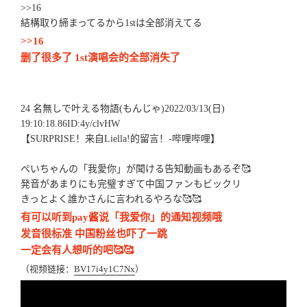
>>16
結構取り締まってるから1stは全部消えてる
>>16
删了很多了 1st演唱会的全部消失了
24 名無しで叶える物語(もんじゃ)2022/03/13(日)
19:10:18.86ID:4y/clvHW
【SURPRISE！来自Liella!的留言！-哔哩哔哩】
ぺいちゃんの「我愛你」が聞ける告知動画もあるぞ🥰
発音があまりにも完璧すぎて中国ファンもビックリ
きっとよく誰かさんに言われるやろな🥰🥰
有可以听到pay酱说「我爱你」的通知视频哦
发音很标准 中国粉丝也吓了一跳
一定会有人想听的吧🥰🥰
（视频链接：
BV17i4y1C7Nx
）