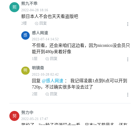
熙九不乖
熙
额日本人不会也天天看盗版吧
2楼
回复
感人网速
感
不但看，还会来咱们这边看，因为niconico没会员只
能开到480p来着好像
1层
回复
明镜斋
明
回复
 @感人网速
 ： 
我记得凌晨1点到6点可以开到
720p，不过确实很多年没去过了
2层
回复
努力中
努
笑约了，live种子资源打卡一看，日本ip下载最多，还有
脸说
3楼
回复