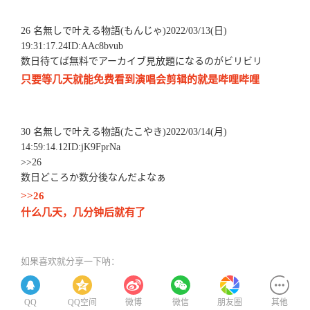
26 名無しで叶える物語(もんじゃ)2022/03/13(日)
19:31:17.24ID:AAc8bvub
数日待てば無料でアーカイブ見放題になるのがビリビリ
只要等几天就能免费看到演唱会剪辑的就是哔哩哔哩
30 名無しで叶える物語(たこやき)2022/03/14(月)
14:59:14.12ID:jK9FprNa
>>26
数日どころか数分後なんだよなぁ
>>26
什么几天，几分钟后就有了
如果喜欢就分享一下呐：
QQ
QQ空间
微博
微信
朋友圈
其他