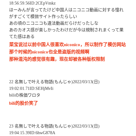
18:56:59.56ID:2CEpVmkz
ほーみんが言ってたけど中国人はニコニコ動画に対する憧れ
がすごくて模倣サイト作ったらしい
あの頃のニコニコも違法動画だらけだったしな
あのカオス感が楽しかったわけだが今は規制されまくって果
てた感はある
菜宝说过以前中国人很喜欢niconico，所以制作了模仿网站
那个时候的niconico也全是盗版的视频啊
那种混沌的感觉很有趣，现在却被各种版权限制
22 名無しで叶える物語(もんじゃ)2022/03/13(日)
19:02:01.71ID:SEHjMvIi
biliの株価ワロタ
bili的股价笑了
23 名無しで叶える物語(もんじゃ)2022/03/13(日)
19:04:15.39ID:6hwG878A