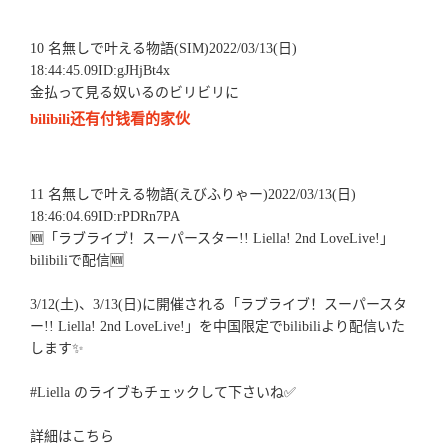
10 名無しで叶える物語(SIM)2022/03/13(日)
18:44:45.09ID:gJHjBt4x
金払って見る奴いるのビリビリに
bilibili还有付钱看的家伙
11 名無しで叶える物語(えびふりゃー)2022/03/13(日)
18:46:04.69ID:rPDRn7PA
🆕「ラブライブ！スーパースター!! Liella! 2nd LoveLive!」
bilibiliで配信🆕
3/12(土)、3/13(日)に開催される「ラブライブ！スーパースタ
ー!! Liella! 2nd LoveLive!」を中国限定でbilibiliより配信いた
します✨
#Liella のライブもチェックして下さいね✅
詳細はこちら