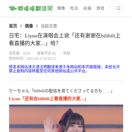
偶像
吃瓜
动画
游戏
最新译文
首页
偶像
当前文章
日宅：Liyuu在演唱会上说「还有谢谢在bilibili上
看直播的大家...」哈？
浏览量：4226
查看评论
(6)
举报
发布时间：2022-03-15 02:05:52
转发本网站译文请注明翻译来源于本网站和本页面链接，未经允许
禁止复制内容转载至任何其他网站或公共平台。
りーちゃん「bilibiliの配信を見てくださってる方も……」
Liyuu「还有在bilibili上看直播的大家...」