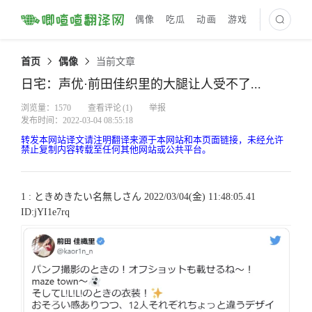
偶像
吃瓜
动画
游戏
最新译文
首页
偶像
当前文章
日宅：声优·前田佳织里的大腿让人受不了...
浏览量：1570
查看评论
(1)
举报
发布时间：2022-03-04 08:55:18
转发本网站译文请注明翻译来源于本网站和本页面链接，未经允许
禁止复制内容转载至任何其他网站或公共平台。
1 : ときめきたい名無しさん 2022/03/04(金) 11:48:05.41
ID:jYI1e7rq