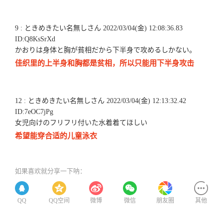
9 : ときめきたい名無しさん 2022/03/04(金) 12:08:36.83
ID:Q8KsSrXd
かおりは身体と胸が貧相だから下半身で攻めるしかない。
佳织里的上半身和胸都是贫相，所以只能用下半身攻击
12 : ときめきたい名無しさん 2022/03/04(金) 12:13:32.42
ID:7eOC7jPg
女児向けのフリフリ付いた水着着てほしい
希望能穿合适的儿童泳衣
如果喜欢就分享一下呐：
QQ
QQ空间
微博
微信
朋友圈
其他