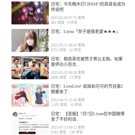
日宅：今天楠木灯CHASE!的高音会成为
传说吧
2023-02-06 07:55 发布
883 浏览
·
9 评论
日宅：Liyuu「奈子是我老婆🔥🔥🔥」
2022-05-11 08:45 发布
8752 浏览
·
42 评论
日宅：相良茉优被秃子男公主抱，如果
是伊达小百合...
2023-05-02 06:58 发布
2000 浏览
·
13 评论
日宅：LoveLive! 岚珠和可可的节目第2
期要来了
2022-04-15 23:30 发布
1.0万 浏览
·
10 评论
日宅：【悲报】7月7日Liyuu在中国微博
发了不妙的话...
2023-07-13 09:12 发布
8783 浏览
·
130 评论