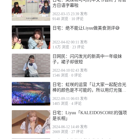
方日语字幕啦
2022-03-15 23:39 发布
9148 浏览
·
10 评论
日宅：绝不能让Liyuu做美食测评😅
2022-04-02 00:11 发布
1.6万 浏览
·
23 评论
日网民：闪闪发光的新高中一年级妹
子，裙子却很短
2022-04-10 02:43 发布
1546 浏览
·
0 评论
日宅：虹咲的运营「让大家一起配合光
棒的颜色是不可能的，所以用灯光强制
变虹」
2022-09-11 06:03 发布
1405 浏览
·
4 评论
日宅：Liyuu「KALEIDOSCORE的强项
是长相」
2024-06-12 14:49 发布
2669 浏览
·
27 评论