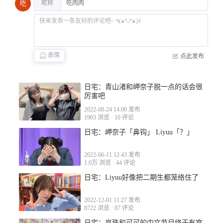
昵称
吃
表情
点此发布
日宅：青山渚和岬奈子脱一点的话会很
厉害吧
2022-08-24 14:00 发布
1903 浏览
·
10 评论
日宅：岬奈子「鼻钩」 Liyuu「？」
2022-06-11 12:43 发布
1.0万 浏览
·
44 评论
日宅：Liyuu好像把二期生都笼络住了
2022-04-13 18:56
2022-12-01 11:27 发布
8722 浏览
·
87 评论
日宅：岚珠和可可的中文节目终于有官