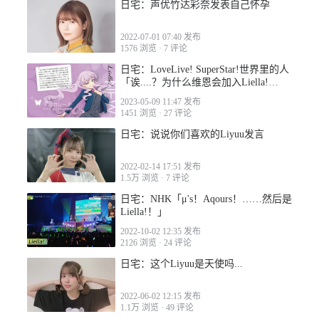
日宅：声优竹达彩奈发表自己怀孕
2022-07-01 07:40 发布
1576 浏览
·
7 评论
日宅：LoveLive! SuperStar!世界里的人
「诶....？为什么维恩会加入Liella!
呢…？」
2023-05-09 11:47 发布
1451 浏览
·
27 评论
日宅：说说你们喜欢的Liyuu发言
2022-02-14 17:51 发布
1.5万 浏览
·
7 评论
日宅：NHK「μ's！Aqours！……然后是
Liella!！」
2022-10-02 12:35 发布
2126 浏览
·
24 评论
日宅：这个Liyuu是天使吗...
2022-06-02 12:15 发布
1.1万 浏览
·
49 评论