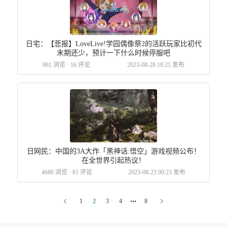
日宅：【悲报】LoveLive!学园偶像祭2的活跃玩家比初代
末期还少，预计一下什么时候停服吧
961 浏览
·
16 评论
2023-08-28 10:21 发布
日网民：中国的3A大作「黑神话:悟空」游戏视频公布！
在全世界引起热议！
4686 浏览
·
81 评论
2023-08-23 00:23 发布
1
2
3
4
8